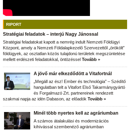
RIPORT
Stratégiai feladatok – interjú Nagy Jánossal
Stratégiai feladatokat kapott a nemrég indult Nemzeti Földügyi
Központ, amely a Nemzeti Földalapkezelő Szervezettől „örökölt”
földügyek, az osztatlan közös tulajdonú területek megszüntetése
mellett erdészeti feladatokkal, öntözéssel
Tovább »
A jövő már elkezdődött a Vitafortnál
„Megáll az ész! Ember és technológia” – Szédítő
hangulatban telt a Vitafort Első Takarmánygyártó
és Forgalmazó Zrt. partnereinek rendezett
szakmai napja az idén Dabason, az előadók
Tovább »
Minél több nyertes kell az agráriumban
A számos átalakulási és modernizációs
kihívással szembenéző agráriumban