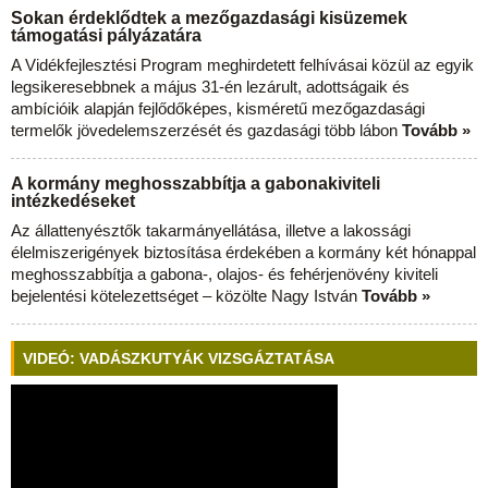
Sokan érdeklődtek a mezőgazdasági kisüzemek
támogatási pályázatára
A Vidékfejlesztési Program meghirdetett felhívásai közül az egyik
legsikeresebbnek a május 31-én lezárult, adottságaik és
ambícióik alapján fejlődőképes, kisméretű mezőgazdasági
termelők jövedelemszerzését és gazdasági több lábon
Tovább »
A kormány meghosszabbítja a gabonakiviteli
intézkedéseket
Az állattenyésztők takarmányellátása, illetve a lakossági
élelmiszerigények biztosítása érdekében a kormány két hónappal
meghosszabbítja a gabona-, olajos- és fehérjenövény kiviteli
bejelentési kötelezettséget – közölte Nagy István
Tovább »
VIDEÓ: VADÁSZKUTYÁK VIZSGÁZTATÁSA