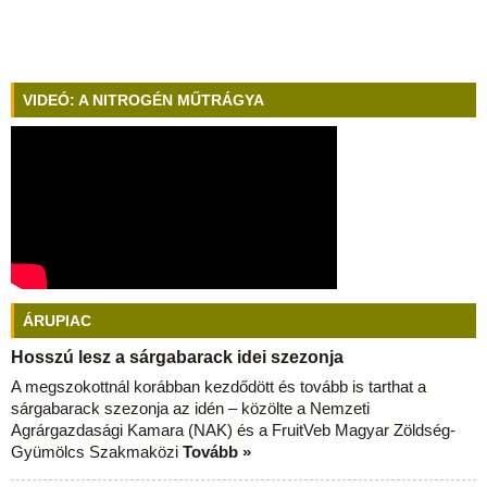
VIDEÓ: A NITROGÉN MŰTRÁGYA
ÁRUPIAC
Hosszú lesz a sárgabarack idei szezonja
A megszokottnál korábban kezdődött és tovább is tarthat a
sárgabarack szezonja az idén – közölte a Nemzeti
Agrárgazdasági Kamara (NAK) és a FruitVeb Magyar Zöldség-
Gyümölcs Szakmaközi
Tovább »