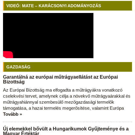
VIDEÓ: MATE – KARÁCSONYI ADOMÁNYOZÁS
GAZDASÁG
Garantálná az európai műtrágyaellátást az Európai
Bizottság
Az Európai Bizottság ma elfogadta a műtrágyákra vonatkozó
cselekvési tervet, amelynek célja a növekvő műtrágyaárakkal és
műtrágyahiánnyal szembesülő mezőgazdasági termelők
támogatása, a hazai termelés megerősítése, valamint Európa
Tovább »
Új elemekkel bővült a Hungarikumok Gyűjteménye és a
Magyar Értéktár