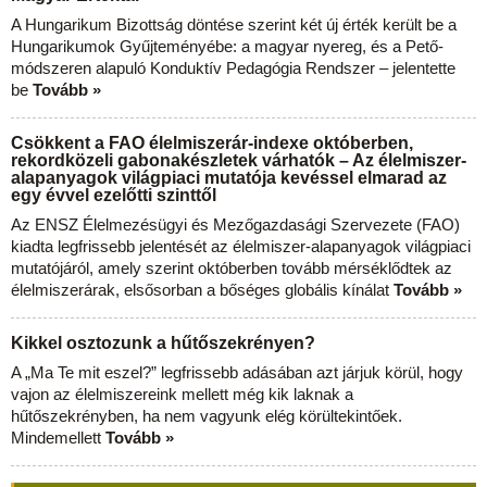
A Hungarikum Bizottság döntése szerint két új érték került be a
Hungarikumok Gyűjteményébe: a magyar nyereg, és a Pető-
módszeren alapuló Konduktív Pedagógia Rendszer – jelentette
be
Tovább »
Csökkent a FAO élelmiszerár-indexe októberben,
rekordközeli gabonakészletek várhatók – Az élelmiszer-
alapanyagok világpiaci mutatója kevéssel elmarad az
egy évvel ezelőtti szinttől
Az ENSZ Élelmezésügyi és Mezőgazdasági Szervezete (FAO)
kiadta legfrissebb jelentését az élelmiszer-alapanyagok világpiaci
mutatójáról, amely szerint októberben tovább mérséklődtek az
élelmiszerárak, elsősorban a bőséges globális kínálat
Tovább »
Kikkel osztozunk a hűtőszekrényen?
A „Ma Te mit eszel?” legfrissebb adásában azt járjuk körül, hogy
vajon az élelmiszereink mellett még kik laknak a
hűtőszekrényben, ha nem vagyunk elég körültekintőek.
Mindemellett
Tovább »