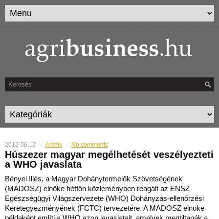
2012-06-12
Archív
No comments
Húszezer magyar megélhetését veszélyezteti
a WHO javaslata
Bényei Illés, a Magyar Dohánytermelők Szövetségének
(MADOSZ) elnöke hétfőn közleményben reagált az ENSZ
Egészségügyi Világszervezete (WHO) Dohányzás-ellenőrzési
Keretegyezményének (FCTC) tervezetére.
A MADOSZ elnöke
példaként említi a WHO azon javaslatait, amelyek megtiltanák a