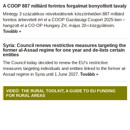
A COOP 887 milliárd forintos forgalmat bonyolított tavaly
Mintegy 3 százalékos növekedésnek köszönhetően 887 milliárd
forintos árbevételt ért el a COOP Gazdasági Csoport 2025-ben –
hangzott el a CO-OP Hungary Zrt. május 20-i közgyűlésén.
Tovább »
Syria: Council renews restrictive measures targeting the
former al-Assad regime for one year and de-lists certain
entities
The Council today decided to renew the EU’s restrictive
measures targeting individuals and entities linked to the former al-
Assad regime in Syria until 1 June 2027.
Tovább »
VIDEÓ: THE RURAL TOOLKIT, A GUIDE TO EU FUNDING
FOR RURAL AREAS