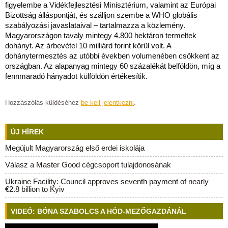
figyelembe a Vidékfejlesztési Minisztérium, valamint az Európai
Bizottság álláspontját, és szálljon szembe a WHO globális
szabályozási javaslataival – tartalmazza a közlemény.
Magyarországon tavaly mintegy 4.800 hektáron termeltek
dohányt. Az árbevétel 10 milliárd forint körül volt. A
dohánytermesztés az utóbbi években volumenében csökkent az
országban. Az alapanyag mintegy 60 százalékát belföldön, míg a
fennmaradó hányadot külföldön értékesítik.
Hozzászólás küldéséhez
be kell jelentkezni
.
ÚJ HÍREK
Megújult Magyarország első erdei iskolája
Válasz a Master Good cégcsoport tulajdonosának
Ukraine Facility: Council approves seventh payment of nearly
€2.8 billion to Kyiv
VIDEÓ: BÓNA SZABOLCS A HÓD-MEZŐGAZDÁNÁL