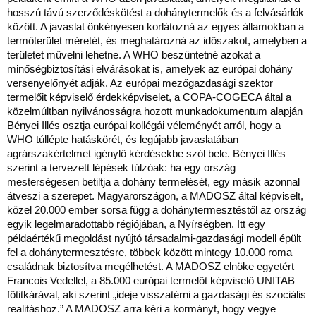
hosszú távú szerződéskötést a dohánytermelők és a felvásárlók
között. A javaslat önkényesen korlátozná az egyes államokban a
termőterület méretét, és meghatározná az időszakot, amelyben a
területet művelni lehetne. A WHO beszüntetné azokat a
minőségbiztosítási elvárásokat is, amelyek az európai dohány
versenyelőnyét adják. Az európai mezőgazdasági szektor
termelőit képviselő érdekképviselet, a COPA-COGECA által a
közelmúltban nyilvánosságra hozott munkadokumentum alapján
Bényei Illés osztja európai kollégái véleményét arról, hogy a
WHO túllépte hatáskörét, és legújabb javaslatában
agrárszakértelmet igénylő kérdésekbe szól bele. Bényei Illés
szerint a tervezett lépések túlzóak: ha egy ország
mesterségesen betiltja a dohány termelését, egy másik azonnal
átveszi a szerepet. Magyarországon, a MADOSZ által képviselt,
közel 20.000 ember sorsa függ a dohánytermesztéstől az ország
egyik legelmaradottabb régiójában, a Nyírségben. Itt egy
példaértékű megoldást nyújtó társadalmi-gazdasági modell épült
fel a dohánytermesztésre, többek között mintegy 10.000 roma
családnak biztosítva megélhetést. A MADOSZ elnöke egyetért
Francois Vedellel, a 85.000 európai termelőt képviselő UNITAB
főtitkárával, aki szerint „ideje visszatérni a gazdasági és szociális
realitáshoz.” A MADOSZ arra kéri a kormányt, hogy vegye