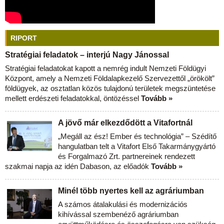
RIPORT
Stratégiai feladatok – interjú Nagy Jánossal
Stratégiai feladatokat kapott a nemrég indult Nemzeti Földügyi
Központ, amely a Nemzeti Földalapkezelő Szervezettől „örökölt”
földügyek, az osztatlan közös tulajdonú területek megszüntetése
mellett erdészeti feladatokkal, öntözéssel
Tovább »
A jövő már elkezdődött a Vitafortnál
„Megáll az ész! Ember és technológia” – Szédítő
hangulatban telt a Vitafort Első Takarmánygyártó
és Forgalmazó Zrt. partnereinek rendezett
szakmai napja az idén Dabason, az előadók
Tovább »
Minél több nyertes kell az agráriumban
A számos átalakulási és modernizációs
kihívással szembenéző agráriumban