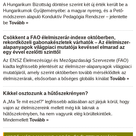
A Hungarikum Bizottság döntése szerint két új érték került be a
Hungarikumok Gyűjteményébe: a magyar nyereg, és a Pető-
módszeren alapuló Konduktív Pedagógia Rendszer – jelentette
be
Tovább »
Csökkent a FAO élelmiszerár-indexe októberben,
rekordközeli gabonakészletek várhatók – Az élelmiszer-
alapanyagok világpiaci mutatója kevéssel elmarad az
egy évvel ezelőtti szinttől
Az ENSZ Élelmezésügyi és Mezőgazdasági Szervezete (FAO)
kiadta legfrissebb jelentését az élelmiszer-alapanyagok világpiaci
mutatójáról, amely szerint októberben tovább mérséklődtek az
élelmiszerárak, elsősorban a bőséges globális kínálat
Tovább »
Kikkel osztozunk a hűtőszekrényen?
A „Ma Te mit eszel?” legfrissebb adásában azt járjuk körül, hogy
vajon az élelmiszereink mellett még kik laknak a
hűtőszekrényben, ha nem vagyunk elég körültekintőek.
Mindemellett
Tovább »