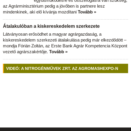
együttműködésre és összefogásra van szükség,
az Agrárminisztérium pedig a jövőben is partnere lesz
mindenkinek, aki elő kívánja mozdítani
Tovább »
Átalakulóban a kiskereskedelem szerkezete
Látványosan erősödhet a magyar agrárgazdaság, a
kiskereskedelem szerkezeti átalakulása pedig már elkezdődött –
mondja Fórián Zoltán, az Erste Bank Agrár Kompetencia Központ
vezető agrárszakértője.
Tovább »
VIDEÓ: A NITROGÉNMŰVEK ZRT. AZ AGROMASHEXPO-N