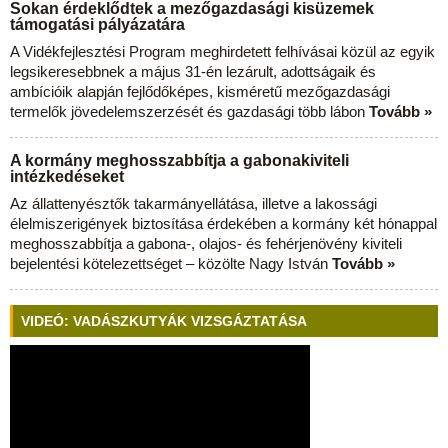
Sokan érdeklődtek a mezőgazdasági kisüzemek
támogatási pályázatára
A Vidékfejlesztési Program meghirdetett felhívásai közül az egyik
legsikeresebbnek a május 31-én lezárult, adottságaik és
ambícióik alapján fejlődőképes, kisméretű mezőgazdasági
termelők jövedelemszerzését és gazdasági több lábon
Tovább »
A kormány meghosszabbítja a gabonakiviteli
intézkedéseket
Az állattenyésztők takarmányellátása, illetve a lakossági
élelmiszerigények biztosítása érdekében a kormány két hónappal
meghosszabbítja a gabona-, olajos- és fehérjenövény kiviteli
bejelentési kötelezettséget – közölte Nagy István
Tovább »
VIDEÓ: VADÁSZKUTYÁK VIZSGÁZTATÁSA