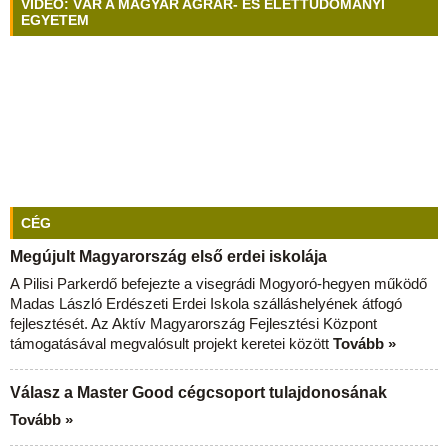
VIDEÓ: VÁR A MAGYAR AGRÁR- ÉS ÉLETTUDOMÁNYI
EGYETEM
CÉG
Megújult Magyarország első erdei iskolája
A Pilisi Parkerdő befejezte a visegrádi Mogyoró-hegyen működő
Madas László Erdészeti Erdei Iskola szálláshelyének átfogó
fejlesztését. Az Aktív Magyarország Fejlesztési Központ
támogatásával megvalósult projekt keretei között
Tovább »
Válasz a Master Good cégcsoport tulajdonosának
Tovább »