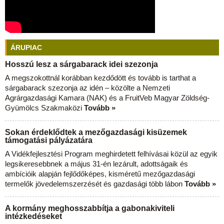
ÁRUPIAC
Hosszú lesz a sárgabarack idei szezonja
A megszokottnál korábban kezdődött és tovább is tarthat a
sárgabarack szezonja az idén – közölte a Nemzeti
Agrárgazdasági Kamara (NAK) és a FruitVeb Magyar Zöldség-
Gyümölcs Szakmaközi
Tovább »
Sokan érdeklődtek a mezőgazdasági kisüzemek
támogatási pályázatára
A Vidékfejlesztési Program meghirdetett felhívásai közül az egyik
legsikeresebbnek a május 31-én lezárult, adottságaik és
ambícióik alapján fejlődőképes, kisméretű mezőgazdasági
termelők jövedelemszerzését és gazdasági több lábon
Tovább »
A kormány meghosszabbítja a gabonakiviteli
intézkedéseket