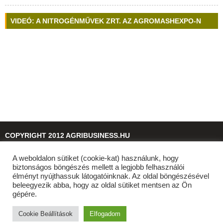
VIDEÓ: A NITROGÉNMŰVEK ZRT. AZ AGROMASHEXPO-N
COPYRIGHT 2012 AGRIBUSINESS.HU
A weboldalon sütiket (cookie-kat) használunk, hogy
© 2026
agribusiness.hu
biztonságos böngészés mellett a legjobb felhasználói
élményt nyújthassuk látogatóinknak. Az oldal böngészésével
beleegyezik abba, hogy az oldal sütiket mentsen az Ön
gépére.
Cookie Beállítások
Elfogadom