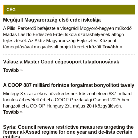
CÉG
Megújult Magyarország első erdei iskolája
A Pilisi Parkerdő befejezte a visegrádi Mogyoró-hegyen működő
Madas László Erdészeti Erdei Iskola szálláshelyének átfogó
fejlesztését. Az Aktív Magyarország Fejlesztési Központ
támogatásával megvalósult projekt keretei között
Tovább »
Válasz a Master Good cégcsoport tulajdonosának
Tovább »
A COOP 887 milliárd forintos forgalmat bonyolított tavaly
Mintegy 3 százalékos növekedésnek köszönhetően 887 milliárd
forintos árbevételt ért el a COOP Gazdasági Csoport 2025-ben –
hangzott el a CO-OP Hungary Zrt. május 20-i közgyűlésén.
Tovább »
Syria: Council renews restrictive measures targeting the
former al-Assad regime for one year and de-lists certain
entities