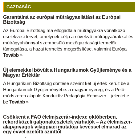
GAZDASÁG
Garantálná az európai műtrágyaellátást az Európai
Bizottság
Az Európai Bizottság ma elfogadta a műtrágyákra vonatkozó
cselekvési tervet, amelynek célja a növekvő műtrágyaárakkal és
műtrágyahiánnyal szembesülő mezőgazdasági termelők
támogatása, a hazai termelés megerősítése, valamint Európa
Tovább »
Új elemekkel bővült a Hungarikumok Gyűjteménye és a
Magyar Értéktár
A Hungarikum Bizottság döntése szerint két új érték került be a
Hungarikumok Gyűjteményébe: a magyar nyereg, és a Pető-
módszeren alapuló Konduktív Pedagógia Rendszer – jelentette
be
Tovább »
Csökkent a FAO élelmiszerár-indexe októberben,
rekordközeli gabonakészletek várhatók – Az élelmiszer-
alapanyagok világpiaci mutatója kevéssel elmarad az
egy évvel ezelőtti szinttől