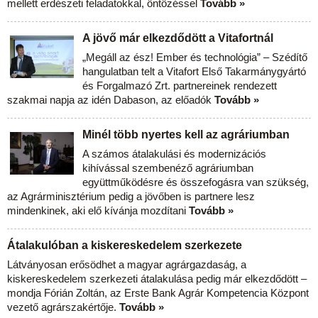
mellett erdészeti feladatokkal, öntözéssel
Tovább »
A jövő már elkezdődött a Vitafortnál
„Megáll az ész! Ember és technológia” – Szédítő
hangulatban telt a Vitafort Első Takarmánygyártó
és Forgalmazó Zrt. partnereinek rendezett
szakmai napja az idén Dabason, az előadók
Tovább »
Minél több nyertes kell az agráriumban
A számos átalakulási és modernizációs
kihívással szembenéző agráriumban
együttműködésre és összefogásra van szükség,
az Agrárminisztérium pedig a jövőben is partnere lesz
mindenkinek, aki elő kívánja mozdítani
Tovább »
Átalakulóban a kiskereskedelem szerkezete
Látványosan erősödhet a magyar agrárgazdaság, a
kiskereskedelem szerkezeti átalakulása pedig már elkezdődött –
mondja Fórián Zoltán, az Erste Bank Agrár Kompetencia Központ
vezető agrárszakértője.
Tovább »