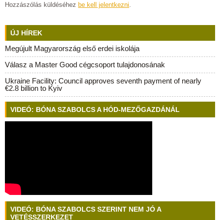
Hozzászólás küldéséhez
be kell jelentkezni
.
ÚJ HÍREK
Megújult Magyarország első erdei iskolája
Válasz a Master Good cégcsoport tulajdonosának
Ukraine Facility: Council approves seventh payment of nearly
€2.8 billion to Kyiv
VIDEÓ: BÓNA SZABOLCS A HÓD-MEZŐGAZDÁNÁL
VIDEÓ: BÓNA SZABOLCS SZERINT NEM JÓ A
VETÉSSZERKEZET