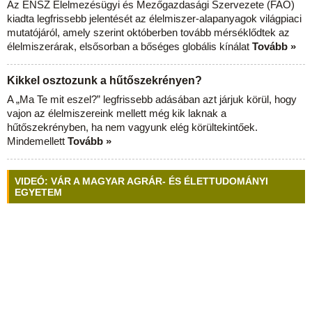
Az ENSZ Élelmezésügyi és Mezőgazdasági Szervezete (FAO)
kiadta legfrissebb jelentését az élelmiszer-alapanyagok világpiaci
mutatójáról, amely szerint októberben tovább mérséklődtek az
élelmiszerárak, elsősorban a bőséges globális kínálat
Tovább »
Kikkel osztozunk a hűtőszekrényen?
A „Ma Te mit eszel?” legfrissebb adásában azt járjuk körül, hogy
vajon az élelmiszereink mellett még kik laknak a
hűtőszekrényben, ha nem vagyunk elég körültekintőek.
Mindemellett
Tovább »
VIDEÓ: VÁR A MAGYAR AGRÁR- ÉS ÉLETTUDOMÁNYI
EGYETEM