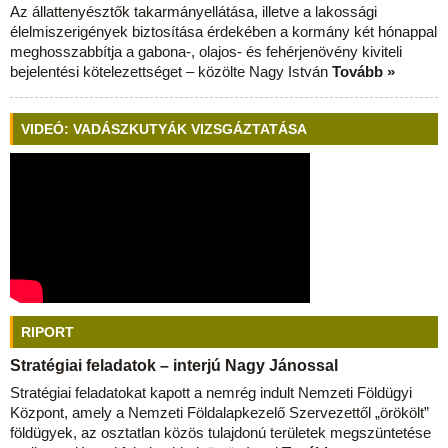
Az állattenyésztők takarmányellátása, illetve a lakossági
élelmiszerigények biztosítása érdekében a kormány két hónappal
meghosszabbítja a gabona-, olajos- és fehérjenövény kiviteli
bejelentési kötelezettséget – közölte Nagy István
Tovább »
VIDEÓ: VADÁSZKUTYÁK VIZSGÁZTATÁSA
RIPORT
Stratégiai feladatok – interjú Nagy Jánossal
Stratégiai feladatokat kapott a nemrég indult Nemzeti Földügyi
Központ, amely a Nemzeti Földalapkezelő Szervezettől „örökölt”
földügyek, az osztatlan közös tulajdonú területek megszüntetése