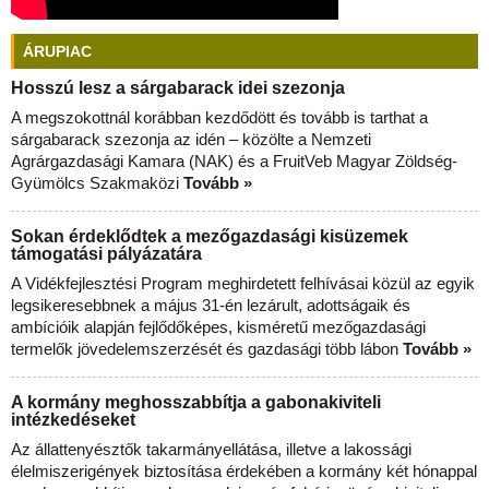
ÁRUPIAC
Hosszú lesz a sárgabarack idei szezonja
A megszokottnál korábban kezdődött és tovább is tarthat a
sárgabarack szezonja az idén – közölte a Nemzeti
Agrárgazdasági Kamara (NAK) és a FruitVeb Magyar Zöldség-
Gyümölcs Szakmaközi
Tovább »
Sokan érdeklődtek a mezőgazdasági kisüzemek
támogatási pályázatára
A Vidékfejlesztési Program meghirdetett felhívásai közül az egyik
legsikeresebbnek a május 31-én lezárult, adottságaik és
ambícióik alapján fejlődőképes, kisméretű mezőgazdasági
termelők jövedelemszerzését és gazdasági több lábon
Tovább »
A kormány meghosszabbítja a gabonakiviteli
intézkedéseket
Az állattenyésztők takarmányellátása, illetve a lakossági
élelmiszerigények biztosítása érdekében a kormány két hónappal