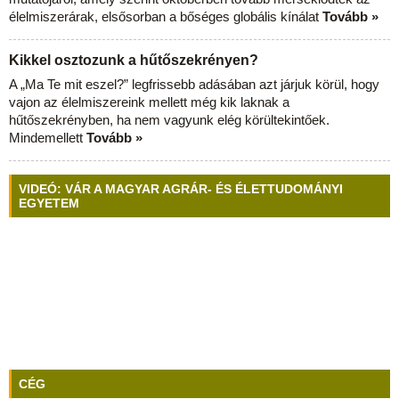
élelmiszerárak, elsősorban a bőséges globális kínálat
Tovább »
Kikkel osztozunk a hűtőszekrényen?
A „Ma Te mit eszel?” legfrissebb adásában azt járjuk körül, hogy
vajon az élelmiszereink mellett még kik laknak a
hűtőszekrényben, ha nem vagyunk elég körültekintőek.
Mindemellett
Tovább »
VIDEÓ: VÁR A MAGYAR AGRÁR- ÉS ÉLETTUDOMÁNYI
EGYETEM
CÉG