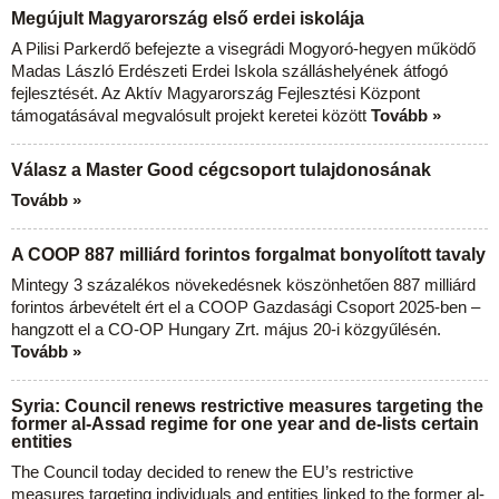
Megújult Magyarország első erdei iskolája
A Pilisi Parkerdő befejezte a visegrádi Mogyoró-hegyen működő
Madas László Erdészeti Erdei Iskola szálláshelyének átfogó
fejlesztését. Az Aktív Magyarország Fejlesztési Központ
támogatásával megvalósult projekt keretei között
Tovább »
Válasz a Master Good cégcsoport tulajdonosának
Tovább »
A COOP 887 milliárd forintos forgalmat bonyolított tavaly
Mintegy 3 százalékos növekedésnek köszönhetően 887 milliárd
forintos árbevételt ért el a COOP Gazdasági Csoport 2025-ben –
hangzott el a CO-OP Hungary Zrt. május 20-i közgyűlésén.
Tovább »
Syria: Council renews restrictive measures targeting the
former al-Assad regime for one year and de-lists certain
entities
The Council today decided to renew the EU’s restrictive
measures targeting individuals and entities linked to the former al-