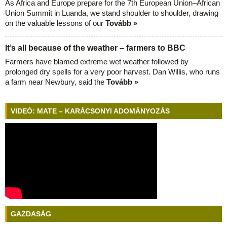
As Africa and Europe prepare for the 7th European Union–African
Union Summit in Luanda, we stand shoulder to shoulder, drawing
on the valuable lessons of our
Tovább »
It’s all because of the weather – farmers to BBC
Farmers have blamed extreme wet weather followed by
prolonged dry spells for a very poor harvest. Dan Willis, who runs
a farm near Newbury, said the
Tovább »
VIDEÓ: MATE – KARÁCSONYI ADOMÁNYOZÁS
GAZDASÁG