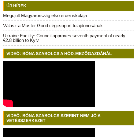
ÚJ HÍREK
Megújult Magyarország első erdei iskolája
Válasz a Master Good cégcsoport tulajdonosának
Ukraine Facility: Council approves seventh payment of nearly
€2.8 billion to Kyiv
VIDEÓ: BÓNA SZABOLCS A HÓD-MEZŐGAZDÁNÁL
VIDEÓ: BÓNA SZABOLCS SZERINT NEM JÓ A
VETÉSSZERKEZET