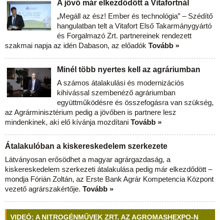
A jövő már elkezdődött a Vitafortnál
„Megáll az ész! Ember és technológia” – Szédítő
hangulatban telt a Vitafort Első Takarmánygyártó
és Forgalmazó Zrt. partnereinek rendezett
szakmai napja az idén Dabason, az előadók
Tovább »
Minél több nyertes kell az agráriumban
A számos átalakulási és modernizációs
kihívással szembenéző agráriumban
együttműködésre és összefogásra van szükség,
az Agrárminisztérium pedig a jövőben is partnere lesz
mindenkinek, aki elő kívánja mozdítani
Tovább »
Átalakulóban a kiskereskedelem szerkezete
Látványosan erősödhet a magyar agrárgazdaság, a
kiskereskedelem szerkezeti átalakulása pedig már elkezdődött –
mondja Fórián Zoltán, az Erste Bank Agrár Kompetencia Központ
vezető agrárszakértője.
Tovább »
VIDEÓ: A NITROGÉNMŰVEK ZRT. AZ AGROMASHEXPO-N