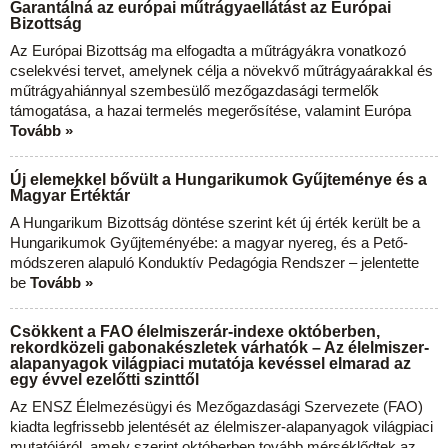
Garantálná az európai műtrágyaellátást az Európai
Bizottság
Az Európai Bizottság ma elfogadta a műtrágyákra vonatkozó
cselekvési tervet, amelynek célja a növekvő műtrágyaárakkal és
műtrágyahiánnyal szembesülő mezőgazdasági termelők
támogatása, a hazai termelés megerősítése, valamint Európa
Tovább »
Új elemekkel bővült a Hungarikumok Gyűjteménye és a
Magyar Értéktár
A Hungarikum Bizottság döntése szerint két új érték került be a
Hungarikumok Gyűjteményébe: a magyar nyereg, és a Pető-
módszeren alapuló Konduktív Pedagógia Rendszer – jelentette
be
Tovább »
Csökkent a FAO élelmiszerár-indexe októberben,
rekordközeli gabonakészletek várhatók – Az élelmiszer-
alapanyagok világpiaci mutatója kevéssel elmarad az
egy évvel ezelőtti szinttől
Az ENSZ Élelmezésügyi és Mezőgazdasági Szervezete (FAO)
kiadta legfrissebb jelentését az élelmiszer-alapanyagok világpiaci
mutatójáról, amely szerint októberben tovább mérséklődtek az