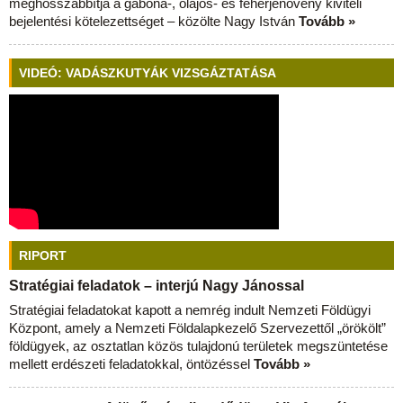
meghosszabbítja a gabona-, olajos- és fehérjenövény kiviteli
bejelentési kötelezettséget – közölte Nagy István
Tovább »
VIDEÓ: VADÁSZKUTYÁK VIZSGÁZTATÁSA
RIPORT
Stratégiai feladatok – interjú Nagy Jánossal
Stratégiai feladatokat kapott a nemrég indult Nemzeti Földügyi
Központ, amely a Nemzeti Földalapkezelő Szervezettől „örökölt”
földügyek, az osztatlan közös tulajdonú területek megszüntetése
mellett erdészeti feladatokkal, öntözéssel
Tovább »