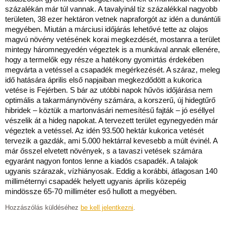
százalékán már túl vannak. A tavalyinál tíz százalékkal nagyobb
területen, 38 ezer hektáron vetnek napraforgót az idén a dunántúli
megyében. Miután a márciusi időjárás lehetővé tette az olajos
magvú növény vetésének korai megkezdését, mostanra a terület
mintegy háromnegyedén végeztek is a munkával annak ellenére,
hogy a termelők egy része a hatékony gyomirtás érdekében
megvárta a vetéssel a csapadék megérkezését. A száraz, meleg
idő hatására április első napjaiban megkezdődött a kukorica
vetése is Fejérben. S bár az utóbbi napok hűvös időjárása nem
optimális a takarmánynövény számára, a korszerű, új hidegtűrő
hibridek – köztük a martonvásári nemesítésű fajták – jó eséllyel
vészelik át a hideg napokat. A tervezett terület egynegyedén már
végeztek a vetéssel. Az idén 93.500 hektár kukorica vetését
tervezik a gazdák, ami 5.000 hektárral kevesebb a múlt évinél. A
már ősszel elvetett növények, s a tavaszi vetések számára
egyaránt nagyon fontos lenne a kiadós csapadék. A talajok
ugyanis szárazak, vízhiányosak. Eddig a korábbi, átlagosan 140
milliméternyi csapadék helyett ugyanis április közepéig
mindössze 65-70 milliméter eső hullott a megyében.
Hozzászólás küldéséhez
be kell jelentkezni
.