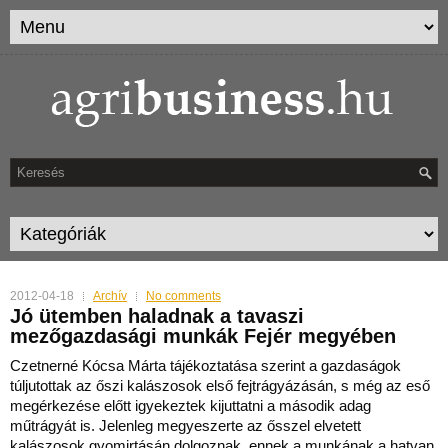
2012-04-18
Archív
No comments
Jó ütemben haladnak a tavaszi
mezőgazdasági munkák Fejér megyében
Czetnerné Kócsa Márta tájékoztatása szerint a gazdaságok
túljutottak az őszi kalászosok első fejtrágyázásán, s még az eső
megérkezése előtt igyekeztek kijuttatni a második adag
műtrágyát is.
Jelenleg megyeszerte az ősszel elvetett
kalászosok gyomirtásán dolgoznak, ennek a munkának a hatvan