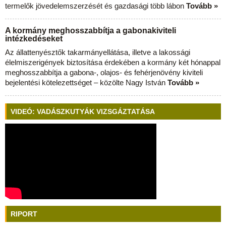
termelők jövedelemszerzését és gazdasági több lábon
Tovább »
A kormány meghosszabbítja a gabonakiviteli
intézkedéseket
Az állattenyésztők takarmányellátása, illetve a lakossági
élelmiszerigények biztosítása érdekében a kormány két hónappal
meghosszabbítja a gabona-, olajos- és fehérjenövény kiviteli
bejelentési kötelezettséget – közölte Nagy István
Tovább »
VIDEÓ: VADÁSZKUTYÁK VIZSGÁZTATÁSA
RIPORT