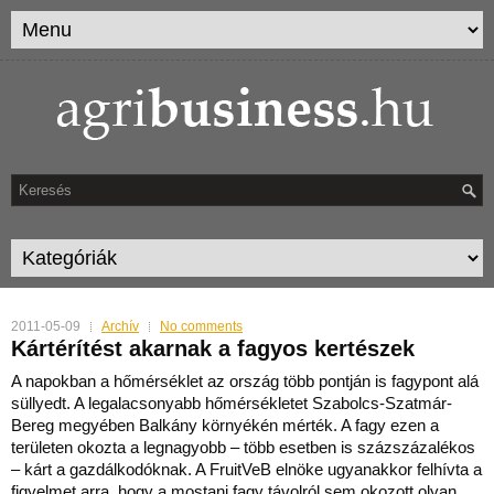
2011-05-09
Archív
No comments
Kártérítést akarnak a fagyos kertészek
A napokban a hőmérséklet az ország több pontján is fagypont alá
süllyedt. A legalacsonyabb hőmérsékletet Szabolcs-Szatmár-
Bereg megyében Balkány környékén mérték. A fagy ezen a
területen okozta a legnagyobb – több esetben is százszázalékos
– kárt a gazdálkodóknak. A FruitVeB elnöke ugyanakkor felhívta a
figyelmet arra, hogy a mostani fagy távolról sem okozott olyan