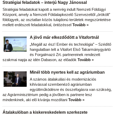
Stratégiai feladatok – interjú Nagy Jánossal
Stratégiai feladatokat kapott a nemrég indult Nemzeti Földügyi
Központ, amely a Nemzeti Földalapkezelő Szervezettől „örökölt”
földügyek, az osztatlan közös tulajdonú területek megszüntetése
mellett erdészeti feladatokkal, öntözéssel
Tovább »
A jövő már elkezdődött a Vitafortnál
„Megáll az ész! Ember és technológia” – Szédítő
hangulatban telt a Vitafort Első Takarmánygyártó
és Forgalmazó Zrt. partnereinek rendezett
szakmai napja az idén Dabason, az előadók
Tovább »
Minél több nyertes kell az agráriumban
A számos átalakulási és modernizációs
kihívással szembenéző agráriumban
együttműködésre és összefogásra van szükség,
az Agrárminisztérium pedig a jövőben is partnere lesz
mindenkinek, aki elő kívánja mozdítani
Tovább »
Átalakulóban a kiskereskedelem szerkezete