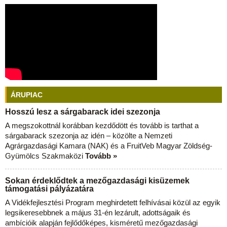
ÁRUPIAC
Hosszú lesz a sárgabarack idei szezonja
A megszokottnál korábban kezdődött és tovább is tarthat a
sárgabarack szezonja az idén – közölte a Nemzeti
Agrárgazdasági Kamara (NAK) és a FruitVeb Magyar Zöldség-
Gyümölcs Szakmaközi
Tovább »
Sokan érdeklődtek a mezőgazdasági kisüzemek
támogatási pályázatára
A Vidékfejlesztési Program meghirdetett felhívásai közül az egyik
legsikeresebbnek a május 31-én lezárult, adottságaik és
ambícióik alapján fejlődőképes, kisméretű mezőgazdasági