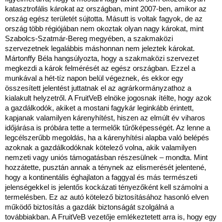
katasztrofális károkat az országban, mint 2007-ben, amikor az
ország egész területét sújtotta. Másutt is voltak fagyok, de az
ország több régiójában nem okoztak olyan nagy károkat, mint
Szabolcs-Szatmár-Bereg megyében, a szakmaközi
szervezetnek legalábbis máshonnan nem jeleztek károkat.
Mártonffy Béla hangsúlyozta, hogy a szakmaközi szervezet
megkezdi a károk felmérését az egész országban. Ezzel a
munkával a hét-tíz napon belül végeznek, és ekkor egy
összesített jelentést juttatnak el az agrárkormányzathoz a
kialakult helyzetről. A FruitVeB elnöke jogosnak ítélte, hogy azok
a gazdálkodók, akiket a mostani fagykár leginkább érintett,
kapjanak valamilyen kárenyhítést, hiszen az elmúlt év viharos
időjárása is próbára tette a termelők tűrőképességét. Az lenne a
legcélszerűbb megoldás, ha a kárenyhítési alapba való belépés
azoknak a gazdálkodóknak kötelező volna, akik valamilyen
nemzeti vagy uniós támogatásban részesülnek – mondta. Mint
hozzátette, pusztán annak a ténynek az elismerését jelentené,
hogy a kontinentális éghajlaton a faggyal és más természeti
jelenségekkel is jelentős kockázati tényezőként kell számolni a
termelésben. Ez az autó kötelező biztosításához hasonló elven
működő biztosítás a gazdák biztonságát szolgálná a
továbbiakban. A FruitVeB vezetője emlékeztetett arra is, hogy egy