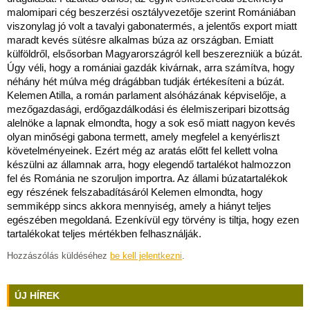
malomipari cég beszerzési osztályvezetője szerint Romániában
viszonylag jó volt a tavalyi gabonatermés, a jelentős export miatt
maradt kevés sütésre alkalmas búza az országban. Emiatt
külföldről, elsősorban Magyarországról kell beszerezniük a búzát.
Úgy véli, hogy a romániai gazdák kivárnak, arra számítva, hogy
néhány hét múlva még drágábban tudják értékesíteni a búzát.
Kelemen Atilla, a román parlament alsóházának képviselője, a
mezőgazdasági, erdőgazdálkodási és élelmiszeripari bizottság
alelnöke a lapnak elmondta, hogy a sok eső miatt nagyon kevés
olyan minőségi gabona termett, amely megfelel a kenyérliszt
követelményeinek. Ezért még az aratás előtt fel kellett volna
készülni az államnak arra, hogy elegendő tartalékot halmozzon
fel és Románia ne szoruljon importra. Az állami búzatartalékok
egy részének felszabadításáról Kelemen elmondta, hogy
semmiképp sincs akkora mennyiség, amely a hiányt teljes
egészében megoldaná. Ezenkívül egy törvény is tiltja, hogy ezen
tartalékokat teljes mértékben felhasználják.
Hozzászólás küldéséhez
be kell jelentkezni
.
ÚJ HÍREK