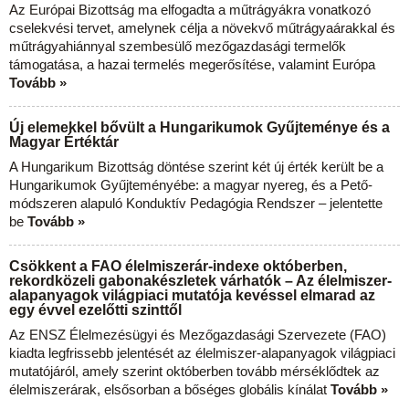
Az Európai Bizottság ma elfogadta a műtrágyákra vonatkozó
cselekvési tervet, amelynek célja a növekvő műtrágyaárakkal és
műtrágyahiánnyal szembesülő mezőgazdasági termelők
támogatása, a hazai termelés megerősítése, valamint Európa
Tovább »
Új elemekkel bővült a Hungarikumok Gyűjteménye és a
Magyar Értéktár
A Hungarikum Bizottság döntése szerint két új érték került be a
Hungarikumok Gyűjteményébe: a magyar nyereg, és a Pető-
módszeren alapuló Konduktív Pedagógia Rendszer – jelentette
be
Tovább »
Csökkent a FAO élelmiszerár-indexe októberben,
rekordközeli gabonakészletek várhatók – Az élelmiszer-
alapanyagok világpiaci mutatója kevéssel elmarad az
egy évvel ezelőtti szinttől
Az ENSZ Élelmezésügyi és Mezőgazdasági Szervezete (FAO)
kiadta legfrissebb jelentését az élelmiszer-alapanyagok világpiaci
mutatójáról, amely szerint októberben tovább mérséklődtek az
élelmiszerárak, elsősorban a bőséges globális kínálat
Tovább »