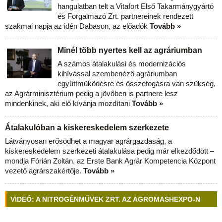
hangulatban telt a Vitafort Első Takarmánygyártó
és Forgalmazó Zrt. partnereinek rendezett
szakmai napja az idén Dabason, az előadók
Tovább »
Minél több nyertes kell az agráriumban
A számos átalakulási és modernizációs
kihívással szembenéző agráriumban
együttműködésre és összefogásra van szükség,
az Agrárminisztérium pedig a jövőben is partnere lesz
mindenkinek, aki elő kívánja mozdítani
Tovább »
Átalakulóban a kiskereskedelem szerkezete
Látványosan erősödhet a magyar agrárgazdaság, a
kiskereskedelem szerkezeti átalakulása pedig már elkezdődött –
mondja Fórián Zoltán, az Erste Bank Agrár Kompetencia Központ
vezető agrárszakértője.
Tovább »
VIDEÓ: A NITROGÉNMŰVEK ZRT. AZ AGROMASHEXPO-N