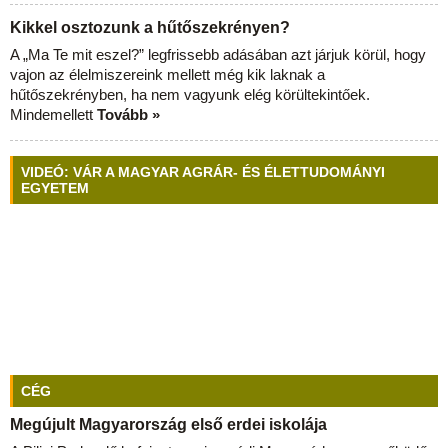
Kikkel osztozunk a hűtőszekrényen?
A „Ma Te mit eszel?” legfrissebb adásában azt járjuk körül, hogy
vajon az élelmiszereink mellett még kik laknak a
hűtőszekrényben, ha nem vagyunk elég körültekintőek.
Mindemellett
Tovább »
VIDEÓ: VÁR A MAGYAR AGRÁR- ÉS ÉLETTUDOMÁNYI
EGYETEM
CÉG
Megújult Magyarország első erdei iskolája