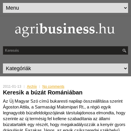
2011-01-13
Archív
No comments
Keresik a búzát Romániában
Az Új Magyar Szó című bukaresti napilap összeállítása szerint
Ágoston Attila, a Sarmasági Malomipari Rt., a régió egyik
legnagyobb búzafeldolgozójának társtulajdonosa elmo
ndta, hogy
szerinte az új termésig fel kellene szabadítania az állami
búzatartalék egy részét, hogy megakadályozzák a kenyér gyors
drágulását. Fazakas János, az egyik csíkszeredai székhelyű