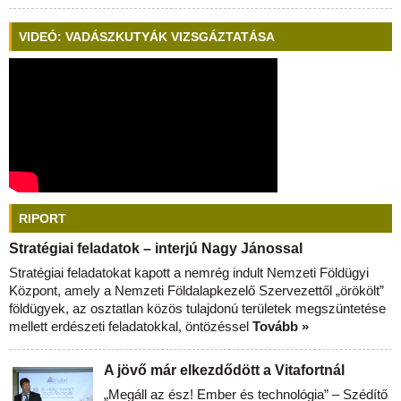
VIDEÓ: VADÁSZKUTYÁK VIZSGÁZTATÁSA
RIPORT
Stratégiai feladatok – interjú Nagy Jánossal
Stratégiai feladatokat kapott a nemrég indult Nemzeti Földügyi
Központ, amely a Nemzeti Földalapkezelő Szervezettől „örökölt”
földügyek, az osztatlan közös tulajdonú területek megszüntetése
mellett erdészeti feladatokkal, öntözéssel
Tovább »
A jövő már elkezdődött a Vitafortnál
„Megáll az ész! Ember és technológia” – Szédítő