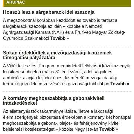
ÁRUPIAC
Hosszú lesz a sárgabarack idei szezonja
A megszokottnál korábban kezdődött és tovább is tarthat a
sárgabarack szezonja az idén – közölte a Nemzeti
Agrárgazdasági Kamara (NAK) és a FruitVeb Magyar Zöldség-
Gyümölcs Szakmaközi
Tovább »
Sokan érdeklődtek a mezőgazdasági kisüzemek
támogatási pályázatára
A Vidékfejlesztési Program meghirdetett felhívásai közül az egyik
legsikeresebbnek a május 31-én lezárult, adottságaik és
ambícióik alapján fejlődőképes, kisméretű mezőgazdasági
termelők jövedelemszerzését és gazdasági több lábon
Tovább »
A kormány meghosszabbítja a gabonakiviteli
intézkedéseket
Az állattenyésztők takarmányellátása, illetve a lakossági
élelmiszerigények biztosítása érdekében a kormány két hónappal
meghosszabbítja a gabona-, olajos- és fehérjenövény kiviteli
bejelentési kötelezettséget – közölte Nagy István
Tovább »