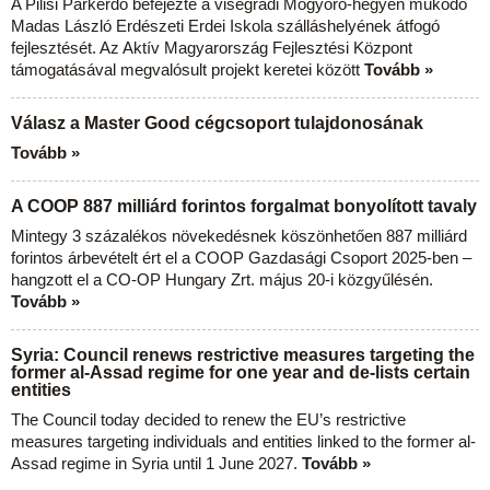
A Pilisi Parkerdő befejezte a visegrádi Mogyoró-hegyen működő
Madas László Erdészeti Erdei Iskola szálláshelyének átfogó
fejlesztését. Az Aktív Magyarország Fejlesztési Központ
támogatásával megvalósult projekt keretei között
Tovább »
Válasz a Master Good cégcsoport tulajdonosának
Tovább »
A COOP 887 milliárd forintos forgalmat bonyolított tavaly
Mintegy 3 százalékos növekedésnek köszönhetően 887 milliárd
forintos árbevételt ért el a COOP Gazdasági Csoport 2025-ben –
hangzott el a CO-OP Hungary Zrt. május 20-i közgyűlésén.
Tovább »
Syria: Council renews restrictive measures targeting the
former al-Assad regime for one year and de-lists certain
entities
The Council today decided to renew the EU’s restrictive
measures targeting individuals and entities linked to the former al-
Assad regime in Syria until 1 June 2027.
Tovább »