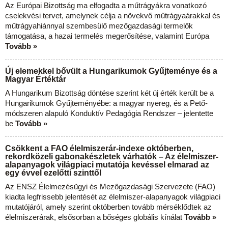
Az Európai Bizottság ma elfogadta a műtrágyákra vonatkozó
cselekvési tervet, amelynek célja a növekvő műtrágyaárakkal és
műtrágyahiánnyal szembesülő mezőgazdasági termelők
támogatása, a hazai termelés megerősítése, valamint Európa
Tovább »
Új elemekkel bővült a Hungarikumok Gyűjteménye és a
Magyar Értéktár
A Hungarikum Bizottság döntése szerint két új érték került be a
Hungarikumok Gyűjteményébe: a magyar nyereg, és a Pető-
módszeren alapuló Konduktív Pedagógia Rendszer – jelentette
be
Tovább »
Csökkent a FAO élelmiszerár-indexe októberben,
rekordközeli gabonakészletek várhatók – Az élelmiszer-
alapanyagok világpiaci mutatója kevéssel elmarad az
egy évvel ezelőtti szinttől
Az ENSZ Élelmezésügyi és Mezőgazdasági Szervezete (FAO)
kiadta legfrissebb jelentését az élelmiszer-alapanyagok világpiaci
mutatójáról, amely szerint októberben tovább mérséklődtek az
élelmiszerárak, elsősorban a bőséges globális kínálat
Tovább »