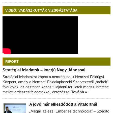
VIDEÓ: VADÁSZKUTYÁK VIZSGÁZTATÁSA
RIPORT
Stratégiai feladatok – interjú Nagy Jánossal
Stratégiai feladatokat kapott a nemrég indult Nemzeti Földügyi
Központ, amely a Nemzeti Földalapkezelő Szervezettől „örökölt”
földügyek, az osztatlan közös tulajdonú területek megszüntetése
mellett erdészeti feladatokkal, öntözéssel
Tovább »
A jövő már elkezdődött a Vitafortnál
„Megáll az ész! Ember és technológia” – Szédítő