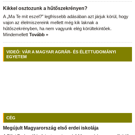
Kikkel osztozunk a hűtőszekrényen?
A „Ma Te mit eszel?” legfrissebb adásában azt járjuk körül, hogy
vajon az élelmiszereink mellett még kik laknak a
hűtőszekrényben, ha nem vagyunk elég körültekintőek.
Mindemellett
Tovább »
VIDEÓ: VÁR A MAGYAR AGRÁR- ÉS ÉLETTUDOMÁNYI
EGYETEM
CÉG
Megújult Magyarország első erdei iskolája