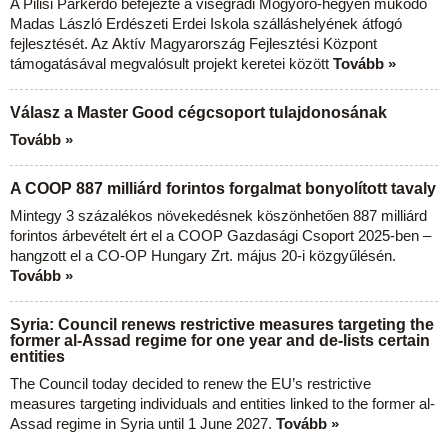
A Pilisi Parkerdő befejezte a visegrádi Mogyoró-hegyen működő
Madas László Erdészeti Erdei Iskola szálláshelyének átfogó
fejlesztését. Az Aktív Magyarország Fejlesztési Központ
támogatásával megvalósult projekt keretei között
Tovább »
Válasz a Master Good cégcsoport tulajdonosának
Tovább »
A COOP 887 milliárd forintos forgalmat bonyolított tavaly
Mintegy 3 százalékos növekedésnek köszönhetően 887 milliárd
forintos árbevételt ért el a COOP Gazdasági Csoport 2025-ben –
hangzott el a CO-OP Hungary Zrt. május 20-i közgyűlésén.
Tovább »
Syria: Council renews restrictive measures targeting the
former al-Assad regime for one year and de-lists certain
entities
The Council today decided to renew the EU’s restrictive
measures targeting individuals and entities linked to the former al-
Assad regime in Syria until 1 June 2027.
Tovább »