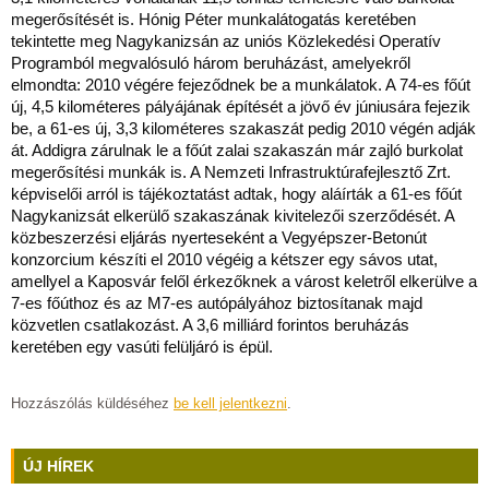
megerősítését is. Hónig Péter munkalátogatás keretében
tekintette meg Nagykanizsán az uniós Közlekedési Operatív
Programból megvalósuló három beruházást, amelyekről
elmondta: 2010 végére fejeződnek be a munkálatok. A 74-es főút
új, 4,5 kilométeres pályájának építését a jövő év júniusára fejezik
be, a 61-es új, 3,3 kilométeres szakaszát pedig 2010 végén adják
át. Addigra zárulnak le a főút zalai szakaszán már zajló burkolat
megerősítési munkák is. A Nemzeti Infrastruktúrafejlesztő Zrt.
képviselői arról is tájékoztatást adtak, hogy aláírták a 61-es főút
Nagykanizsát elkerülő szakaszának kivitelezői szerződését. A
közbeszerzési eljárás nyerteseként a Vegyépszer-Betonút
konzorcium készíti el 2010 végéig a kétszer egy sávos utat,
amellyel a Kaposvár felől érkezőknek a várost keletről elkerülve a
7-es főúthoz és az M7-es autópályához biztosítanak majd
közvetlen csatlakozást. A 3,6 milliárd forintos beruházás
keretében egy vasúti felüljáró is épül.
Hozzászólás küldéséhez
be kell jelentkezni
.
ÚJ HÍREK