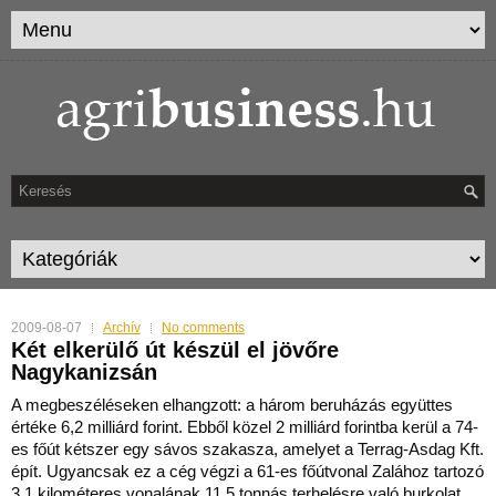
2009-08-07
Archív
No comments
Két elkerülő út készül el jövőre
Nagykanizsán
A megbeszéléseken elhangzott: a három beruházás együttes
értéke 6,2 milliárd forint. Ebből közel 2 milliárd forintba kerül a 74-
es főút kétszer egy sávos szakasza, amelyet a T
errag-Asdag Kft.
épít. Ugyancsak ez a cég végzi a 61-es főútvonal Zalához tartozó
3,1 kilométeres vonalának 11,5 tonnás terhelésre való burkolat