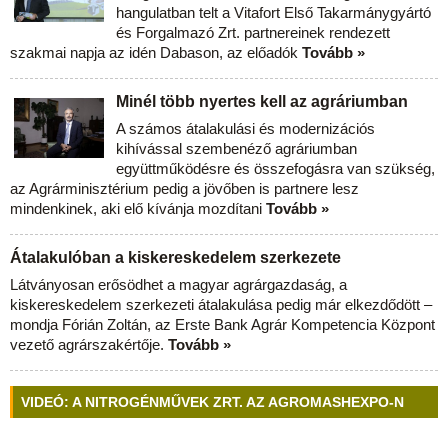
hangulatban telt a Vitafort Első Takarmánygyártó
és Forgalmazó Zrt. partnereinek rendezett
szakmai napja az idén Dabason, az előadók
Tovább »
Minél több nyertes kell az agráriumban
A számos átalakulási és modernizációs
kihívással szembenéző agráriumban
együttműködésre és összefogásra van szükség,
az Agrárminisztérium pedig a jövőben is partnere lesz
mindenkinek, aki elő kívánja mozdítani
Tovább »
Átalakulóban a kiskereskedelem szerkezete
Látványosan erősödhet a magyar agrárgazdaság, a
kiskereskedelem szerkezeti átalakulása pedig már elkezdődött –
mondja Fórián Zoltán, az Erste Bank Agrár Kompetencia Központ
vezető agrárszakértője.
Tovább »
VIDEÓ: A NITROGÉNMŰVEK ZRT. AZ AGROMASHEXPO-N