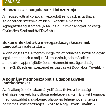
ÁRUPIAC
Hosszú lesz a sárgabarack idei szezonja
A megszokottnál korábban kezdődött és tovább is tarthat a
sárgabarack szezonja az idén – közölte a Nemzeti
Agrárgazdasági Kamara (NAK) és a FruitVeb Magyar Zöldség-
Gyümölcs Szakmaközi
Tovább »
Sokan érdeklődtek a mezőgazdasági kisüzemek
támogatási pályázatára
A Vidékfejlesztési Program meghirdetett felhívásai közül az egyik
legsikeresebbnek a május 31-én lezárult, adottságaik és
ambícióik alapján fejlődőképes, kisméretű mezőgazdasági
termelők jövedelemszerzését és gazdasági több lábon
Tovább »
A kormány meghosszabbítja a gabonakiviteli
intézkedéseket
Az állattenyésztők takarmányellátása, illetve a lakossági
élelmiszerigények biztosítása érdekében a kormány két hónappal
meghosszabbítja a gabona-, olajos- és fehérjenövény kiviteli
bejelentési kötelezettséget – közölte Nagy István
Tovább »