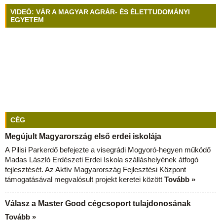
VIDEÓ: VÁR A MAGYAR AGRÁR- ÉS ÉLETTUDOMÁNYI
EGYETEM
CÉG
Megújult Magyarország első erdei iskolája
A Pilisi Parkerdő befejezte a visegrádi Mogyoró-hegyen működő
Madas László Erdészeti Erdei Iskola szálláshelyének átfogó
fejlesztését. Az Aktív Magyarország Fejlesztési Központ
támogatásával megvalósult projekt keretei között
Tovább »
Válasz a Master Good cégcsoport tulajdonosának
Tovább »