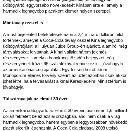
üdítőgyártó leggyorsabb növekedését Kínában érte el, amely a
harmadik legnagyobb piacaként kiemelt helyen szerepel.
Már tavaly ősszel is
A most bejelentett befektetések azon a 2,4 milliárd dolláron felül
történnek, amelyet a Coca-Cola tavaly ősszel Kína legnagyobb
üdítőgyártójáért, a Huiyuan Juice Group-ért ajánlott, a amiről még
tárgyalásokat folytatnak. A kínai vállalat három jelentős
részvényese – amely a hongkongi tőzsdén bejegyzett cég
részvényeinek közel 66 százalékával rendelkezik – jóváhagyta
az amerikai óriáscég ajánlatát. Egy frissen hozott kínai
Monopólium ellenes törvény szerint az üzlet azonban csak akkor
jöhet létre, ha a felvásárlást a kínai Kereskedelmi Minisztérium is
jóváhagyja.
Túlszárnyalják az elmúlt 30 évet
Az amerikai üdítőgyártó az elmúlt 30 évben összesen 1,6 milliárd
dollárt fektetett be az ázsiai országban, ahol nem csak a világ
harmadik legnagyobb, hanem egyben a leggyorsabban növekedő
piacát sikerült létrehoznia. A Coca-Cola eladásai 2008 utolsó