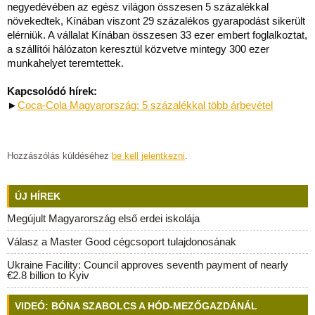
negyedévében az egész világon összesen 5 százalékkal
növekedtek, Kínában viszont 29 százalékos gyarapodást sikerült
elérniük. A vállalat Kínában összesen 33 ezer embert foglalkoztat,
a szállítói hálózaton keresztül közvetve mintegy 300 ezer
munkahelyet teremtettek.
Kapcsolódó hírek:
►
Coca-Cola Magyarország: 5 százalékkal több árbevétel
Hozzászólás küldéséhez
be kell jelentkezni
.
ÚJ HÍREK
Megújult Magyarország első erdei iskolája
Válasz a Master Good cégcsoport tulajdonosának
Ukraine Facility: Council approves seventh payment of nearly
€2.8 billion to Kyiv
VIDEÓ: BÓNA SZABOLCS A HÓD-MEZŐGAZDÁNÁL