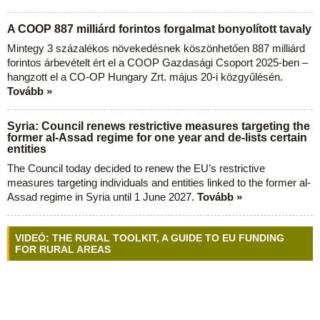
A COOP 887 milliárd forintos forgalmat bonyolított tavaly
Mintegy 3 százalékos növekedésnek köszönhetően 887 milliárd
forintos árbevételt ért el a COOP Gazdasági Csoport 2025-ben –
hangzott el a CO-OP Hungary Zrt. május 20-i közgyűlésén.
Tovább »
Syria: Council renews restrictive measures targeting the
former al-Assad regime for one year and de-lists certain
entities
The Council today decided to renew the EU’s restrictive
measures targeting individuals and entities linked to the former al-
Assad regime in Syria until 1 June 2027.
Tovább »
VIDEÓ: THE RURAL TOOLKIT, A GUIDE TO EU FUNDING
FOR RURAL AREAS