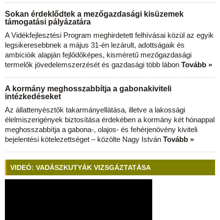
Sokan érdeklődtek a mezőgazdasági kisüzemek
támogatási pályázatára
A Vidékfejlesztési Program meghirdetett felhívásai közül az egyik
legsikeresebbnek a május 31-én lezárult, adottságaik és
ambícióik alapján fejlődőképes, kisméretű mezőgazdasági
termelők jövedelemszerzését és gazdasági több lábon
Tovább »
A kormány meghosszabbítja a gabonakiviteli
intézkedéseket
Az állattenyésztők takarmányellátása, illetve a lakossági
élelmiszerigények biztosítása érdekében a kormány két hónappal
meghosszabbítja a gabona-, olajos- és fehérjenövény kiviteli
bejelentési kötelezettséget – közölte Nagy István
Tovább »
VIDEÓ: VADÁSZKUTYÁK VIZSGÁZTATÁSA