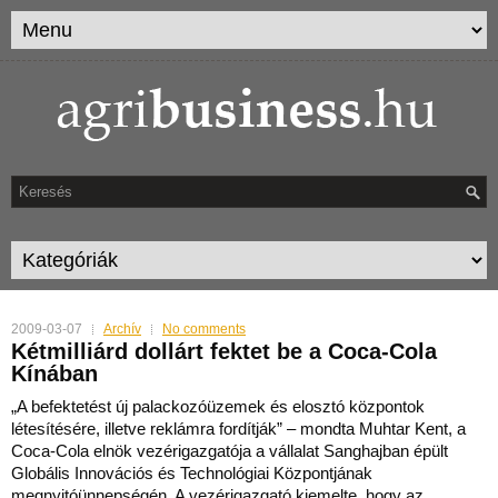
2009-03-07
Archív
No comments
Kétmilliárd dollárt fektet be a Coca-Cola
Kínában
„A befektetést új palackozóüzemek és elosztó központok
létesítésére, illetve reklámra fordítják” – mondta Muhtar Kent, a
Coca-Cola elnök vezérigazgatója a vállalat Sanghajban épült
Globális Innovációs és Technológiai Központjának
megnyitóünnepségén. A vezérigazgató kiemelte, hogy az