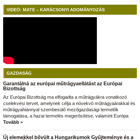
VIDEÓ: MATE – KARÁCSONYI ADOMÁNYOZÁS
GAZDASÁG
Garantálná az európai műtrágyaellátást az Európai
Bizottság
Az Európai Bizottság ma elfogadta a műtrágyákra vonatkozó
cselekvési tervet, amelynek célja a növekvő műtrágyaárakkal és
műtrágyahiánnyal szembesülő mezőgazdasági termelők
támogatása, a hazai termelés megerősítése, valamint Európa
Tovább »
Új elemekkel bővült a Hungarikumok Gyűjteménye és a