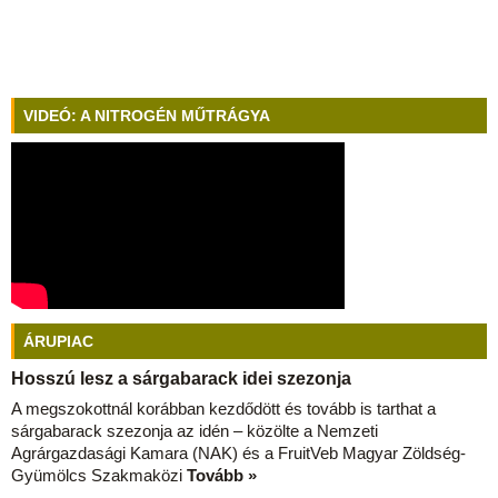
VIDEÓ: A NITROGÉN MŰTRÁGYA
ÁRUPIAC
Hosszú lesz a sárgabarack idei szezonja
A megszokottnál korábban kezdődött és tovább is tarthat a
sárgabarack szezonja az idén – közölte a Nemzeti
Agrárgazdasági Kamara (NAK) és a FruitVeb Magyar Zöldség-
Gyümölcs Szakmaközi
Tovább »