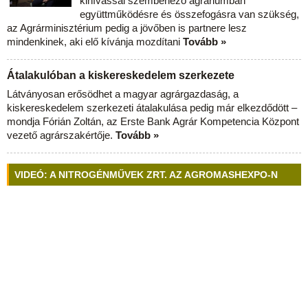
kihívással szembenéző agráriumban
együttműködésre és összefogásra van szükség,
az Agrárminisztérium pedig a jövőben is partnere lesz
mindenkinek, aki elő kívánja mozdítani
Tovább »
Átalakulóban a kiskereskedelem szerkezete
Látványosan erősödhet a magyar agrárgazdaság, a
kiskereskedelem szerkezeti átalakulása pedig már elkezdődött –
mondja Fórián Zoltán, az Erste Bank Agrár Kompetencia Központ
vezető agrárszakértője.
Tovább »
VIDEÓ: A NITROGÉNMŰVEK ZRT. AZ AGROMASHEXPO-N