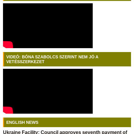
VIDEÓ: BÓNA SZABOLCS SZERINT NEM JÓ A
VETÉSSZERKEZET
ENGLISH NEWS
Ukraine Facility: Council approves seventh payment of