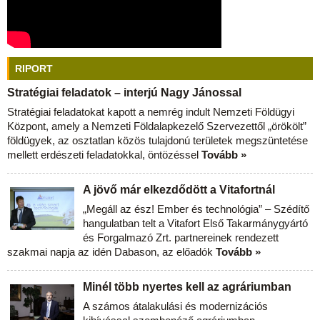
RIPORT
Stratégiai feladatok – interjú Nagy Jánossal
Stratégiai feladatokat kapott a nemrég indult Nemzeti Földügyi
Központ, amely a Nemzeti Földalapkezelő Szervezettől „örökölt”
földügyek, az osztatlan közös tulajdonú területek megszüntetése
mellett erdészeti feladatokkal, öntözéssel
Tovább »
A jövő már elkezdődött a Vitafortnál
„Megáll az ész! Ember és technológia” – Szédítő
hangulatban telt a Vitafort Első Takarmánygyártó
és Forgalmazó Zrt. partnereinek rendezett
szakmai napja az idén Dabason, az előadók
Tovább »
Minél több nyertes kell az agráriumban
A számos átalakulási és modernizációs