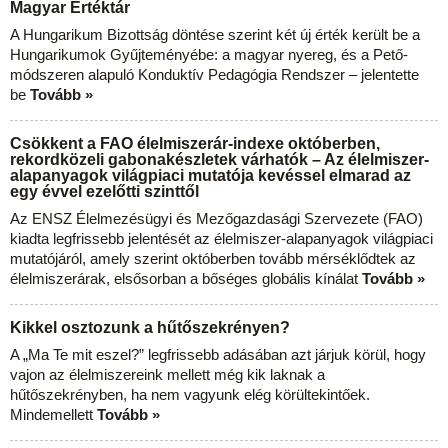
Magyar Értéktár
A Hungarikum Bizottság döntése szerint két új érték került be a
Hungarikumok Gyűjteményébe: a magyar nyereg, és a Pető-
módszeren alapuló Konduktív Pedagógia Rendszer – jelentette
be
Tovább »
Csökkent a FAO élelmiszerár-indexe októberben,
rekordközeli gabonakészletek várhatók – Az élelmiszer-
alapanyagok világpiaci mutatója kevéssel elmarad az
egy évvel ezelőtti szinttől
Az ENSZ Élelmezésügyi és Mezőgazdasági Szervezete (FAO)
kiadta legfrissebb jelentését az élelmiszer-alapanyagok világpiaci
mutatójáról, amely szerint októberben tovább mérséklődtek az
élelmiszerárak, elsősorban a bőséges globális kínálat
Tovább »
Kikkel osztozunk a hűtőszekrényen?
A „Ma Te mit eszel?” legfrissebb adásában azt járjuk körül, hogy
vajon az élelmiszereink mellett még kik laknak a
hűtőszekrényben, ha nem vagyunk elég körültekintőek.
Mindemellett
Tovább »