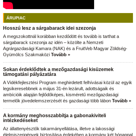
ÁRUPIAC
Hosszú lesz a sárgabarack idei szezonja
A megszokottnál korábban kezdődött és tovább is tarthat a
sárgabarack szezonja az idén – közölte a Nemzeti
Agrárgazdasági Kamara (NAK) és a FruitVeb Magyar Zöldség-
Gyümölcs Szakmaközi
Tovább »
Sokan érdeklődtek a mezőgazdasági kisüzemek
támogatási pályázatára
A Vidékfejlesztési Program meghirdetett felhívásai közül az egyik
legsikeresebbnek a május 31-én lezárult, adottságaik és
ambícióik alapján fejlődőképes, kisméretű mezőgazdasági
termelők jövedelemszerzését és gazdasági több lábon
Tovább »
A kormány meghosszabbítja a gabonakiviteli
intézkedéseket
Az állattenyésztők takarmányellátása, illetve a lakossági
élelmiszerigények biztosítása érdekében a kormány két hónappal