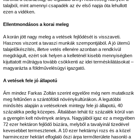
talajból, mint amennyi csapadék az év első napja óta lehullott
ezen a vidéken.
Ellentmondásos a korai meleg
A korán jött nagy meleg a vetések fejlődését is visszaveti.
Hasznos viszont a tavaszi munkák szempontjából. A jó ütemű
talajelőkészítés, illetve vetés ellenére azonban a rendkívül
megdrágult, ezért sok helyen a kelleténél kisebb mennyiségben
kijuttatott műtrágya tovább csökkenti az idei terméskilátásokat –
magyarázta a földművelésügyi igazgató.
A vetések fele jó állapotú
Ám mindez Farkas Zoltán szerint egyelőre még nem mutatkozik
meg feltűnően a szántóföldi növénykultúrákon. A legutóbbi
minősítés alapján a vetéseknek mintegy fele jó állapotú, 40
százaléka pedig közepes. Általában tehát tíz százalék körül van
a gyengén kelt növények aránya. Nagyjából igaz ez a megyében
72 ezer hektáron fejlődő búzára, melyből a tavalyinál tizedével
kevesebbet termesztenek. A 10 ezer hektárnyi rozs és a közel
harmincezer hektárt elfoglaló őszi árpa termőterülete hasonló a