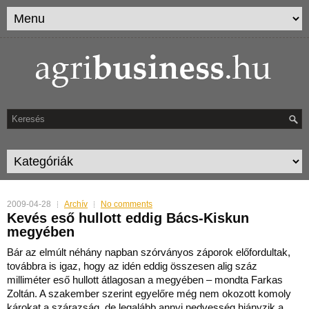
2009-04-28
Archív
No comments
Kevés eső hullott eddig Bács-Kiskun
megyében
Bár az elmúlt néhány napban szórványos záporok előfordultak,
továbbra is igaz, hogy az idén eddig összesen alig száz
milliméter eső hullott átlagosan a megyében – mondta Farkas
Zoltán. A szakember szerint egyelőre még nem okozott komoly
károkat a szárazság, de legalább annyi nedvesség hiányzik a