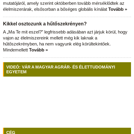
mutatójáról, amely szerint októberben tovább mérséklődtek az
élelmiszerárak, elsősorban a bőséges globális kínálat
Tovább »
Kikkel osztozunk a hűtőszekrényen?
A „Ma Te mit eszel?” legfrissebb adásában azt járjuk körül, hogy
vajon az élelmiszereink mellett még kik laknak a
hűtőszekrényben, ha nem vagyunk elég körültekintőek.
Mindemellett
Tovább »
VIDEÓ: VÁR A MAGYAR AGRÁR- ÉS ÉLETTUDOMÁNYI
EGYETEM
CÉG