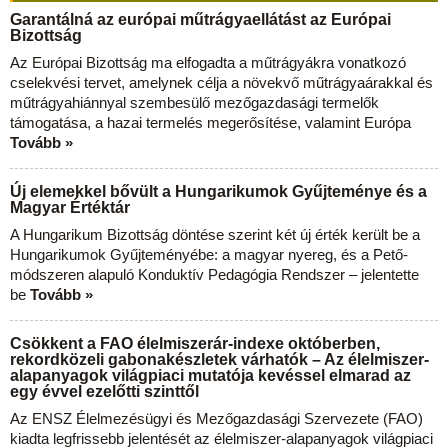
Garantálná az európai műtrágyaellátást az Európai
Bizottság
Az Európai Bizottság ma elfogadta a műtrágyákra vonatkozó
cselekvési tervet, amelynek célja a növekvő műtrágyaárakkal és
műtrágyahiánnyal szembesülő mezőgazdasági termelők
támogatása, a hazai termelés megerősítése, valamint Európa
Tovább »
Új elemekkel bővült a Hungarikumok Gyűjteménye és a
Magyar Értéktár
A Hungarikum Bizottság döntése szerint két új érték került be a
Hungarikumok Gyűjteményébe: a magyar nyereg, és a Pető-
módszeren alapuló Konduktív Pedagógia Rendszer – jelentette
be
Tovább »
Csökkent a FAO élelmiszerár-indexe októberben,
rekordközeli gabonakészletek várhatók – Az élelmiszer-
alapanyagok világpiaci mutatója kevéssel elmarad az
egy évvel ezelőtti szinttől
Az ENSZ Élelmezésügyi és Mezőgazdasági Szervezete (FAO)
kiadta legfrissebb jelentését az élelmiszer-alapanyagok világpiaci