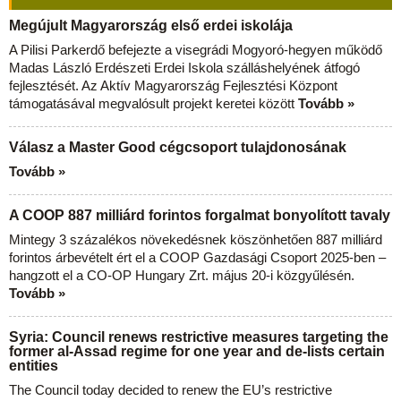
Megújult Magyarország első erdei iskolája
A Pilisi Parkerdő befejezte a visegrádi Mogyoró-hegyen működő
Madas László Erdészeti Erdei Iskola szálláshelyének átfogó
fejlesztését. Az Aktív Magyarország Fejlesztési Központ
támogatásával megvalósult projekt keretei között
Tovább »
Válasz a Master Good cégcsoport tulajdonosának
Tovább »
A COOP 887 milliárd forintos forgalmat bonyolított tavaly
Mintegy 3 százalékos növekedésnek köszönhetően 887 milliárd
forintos árbevételt ért el a COOP Gazdasági Csoport 2025-ben –
hangzott el a CO-OP Hungary Zrt. május 20-i közgyűlésén.
Tovább »
Syria: Council renews restrictive measures targeting the
former al-Assad regime for one year and de-lists certain
entities
The Council today decided to renew the EU’s restrictive