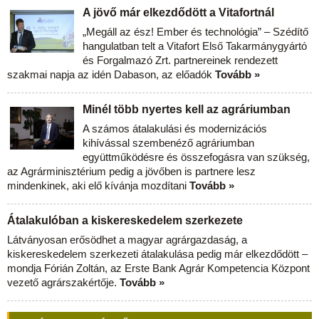
A jövő már elkezdődött a Vitafortnál
„Megáll az ész! Ember és technológia” – Szédítő
hangulatban telt a Vitafort Első Takarmánygyártó
és Forgalmazó Zrt. partnereinek rendezett
szakmai napja az idén Dabason, az előadók
Tovább »
Minél több nyertes kell az agráriumban
A számos átalakulási és modernizációs
kihívással szembenéző agráriumban
együttműködésre és összefogásra van szükség,
az Agrárminisztérium pedig a jövőben is partnere lesz
mindenkinek, aki elő kívánja mozdítani
Tovább »
Átalakulóban a kiskereskedelem szerkezete
Látványosan erősödhet a magyar agrárgazdaság, a
kiskereskedelem szerkezeti átalakulása pedig már elkezdődött –
mondja Fórián Zoltán, az Erste Bank Agrár Kompetencia Központ
vezető agrárszakértője.
Tovább »