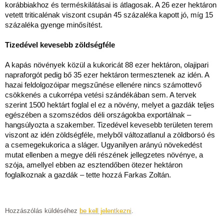
korábbiakhoz és terméskilátásai is átlagosak. A 26 ezer hektáron
vetett triticalénak viszont csupán 45 százaléka kapott jó, míg 15
százaléka gyenge minősítést.
Tizedével kevesebb zöldségféle
A kapás növények közül a kukoricát 88 ezer hektáron, olajipari
napraforgót pedig bő 35 ezer hektáron termesztenek az idén. A
hazai feldolgozóipar megszűnése ellenére nincs számottevő
csökkenés a cukorrépa vetési szándékában sem. A tervek
szerint 1500 hektárt foglal el ez a növény, melyet a gazdák teljes
egészében a szomszédos déli országokba exportálnak –
hangsúlyozta a szakember. Tizedével kevesebb területen terem
viszont az idén zöldségféle, melyből változatlanul a zöldborsó és
a csemegekukorica a sláger. Ugyanilyen arányú növekedést
mutat ellenben a megye déli részének jellegzetes növénye, a
szója, amellyel ebben az esztendőben ötezer hektáron
foglalkoznak a gazdák – tette hozzá Farkas Zoltán.
Hozzászólás küldéséhez
be kell jelentkezni
.