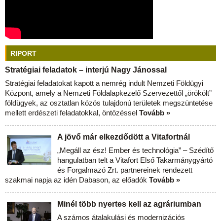
RIPORT
Stratégiai feladatok – interjú Nagy Jánossal
Stratégiai feladatokat kapott a nemrég indult Nemzeti Földügyi
Központ, amely a Nemzeti Földalapkezelő Szervezettől „örökölt”
földügyek, az osztatlan közös tulajdonú területek megszüntetése
mellett erdészeti feladatokkal, öntözéssel
Tovább »
A jövő már elkezdődött a Vitafortnál
„Megáll az ész! Ember és technológia” – Szédítő
hangulatban telt a Vitafort Első Takarmánygyártó
és Forgalmazó Zrt. partnereinek rendezett
szakmai napja az idén Dabason, az előadók
Tovább »
Minél több nyertes kell az agráriumban
A számos átalakulási és modernizációs