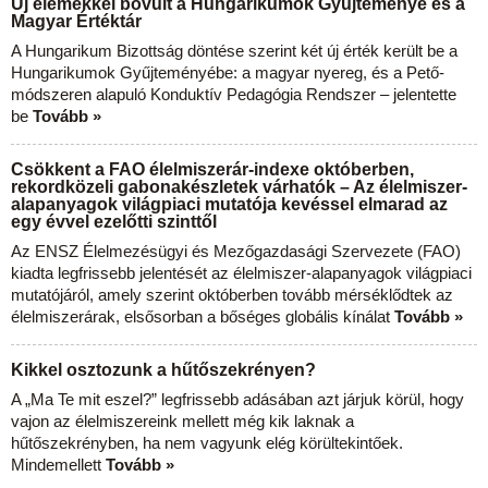
Új elemekkel bővült a Hungarikumok Gyűjteménye és a
Magyar Értéktár
A Hungarikum Bizottság döntése szerint két új érték került be a
Hungarikumok Gyűjteményébe: a magyar nyereg, és a Pető-
módszeren alapuló Konduktív Pedagógia Rendszer – jelentette
be
Tovább »
Csökkent a FAO élelmiszerár-indexe októberben,
rekordközeli gabonakészletek várhatók – Az élelmiszer-
alapanyagok világpiaci mutatója kevéssel elmarad az
egy évvel ezelőtti szinttől
Az ENSZ Élelmezésügyi és Mezőgazdasági Szervezete (FAO)
kiadta legfrissebb jelentését az élelmiszer-alapanyagok világpiaci
mutatójáról, amely szerint októberben tovább mérséklődtek az
élelmiszerárak, elsősorban a bőséges globális kínálat
Tovább »
Kikkel osztozunk a hűtőszekrényen?
A „Ma Te mit eszel?” legfrissebb adásában azt járjuk körül, hogy
vajon az élelmiszereink mellett még kik laknak a
hűtőszekrényben, ha nem vagyunk elég körültekintőek.
Mindemellett
Tovább »