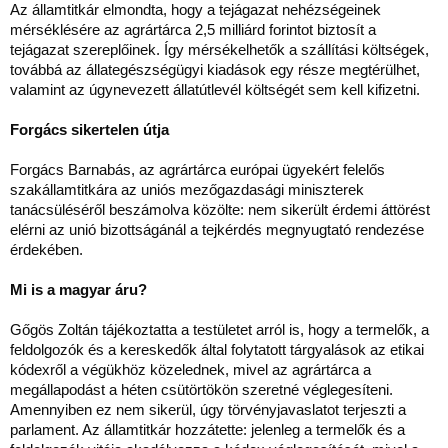
Az államtitkár elmondta, hogy a tejágazat nehézségeinek
mérséklésére az agrártárca 2,5 milliárd forintot biztosít a
tejágazat szereplőinek. Így mérsékelhetők a szállítási költségek,
továbbá az állategészségügyi kiadások egy része megtérülhet,
valamint az úgynevezett állatútlevél költségét sem kell kifizetni.
Forgács sikertelen útja
Forgács Barnabás, az agrártárca európai ügyekért felelős
szakállamtitkára az uniós mezőgazdasági miniszterek
tanácsüléséről beszámolva közölte: nem sikerült érdemi áttörést
elérni az unió bizottságánál a tejkérdés megnyugtató rendezése
érdekében.
Mi is a magyar áru?
Gőgös Zoltán tájékoztatta a testületet arról is, hogy a termelők, a
feldolgozók és a kereskedők által folytatott tárgyalások az etikai
kódexről a végükhöz közelednek, mivel az agrártárca a
megállapodást a héten csütörtökön szeretné véglegesíteni.
Amennyiben ez nem sikerül, úgy törvényjavaslatot terjeszti a
parlament. Az államtitkár hozzátette: jelenleg a termelők és a