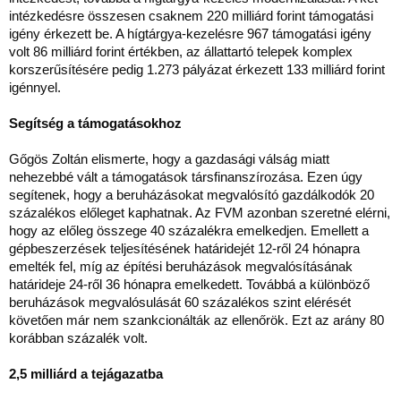
intézkedésre összesen csaknem 220 milliárd forint támogatási
igény érkezett be. A hígtárgya-kezelésre 967 támogatási igény
volt 86 milliárd forint értékben, az állattartó telepek komplex
korszerűsítésére pedig 1.273 pályázat érkezett 133 milliárd forint
igénnyel.
Segítség a támogatásokhoz
Gőgös Zoltán elismerte, hogy a gazdasági válság miatt
nehezebbé vált a támogatások társfinanszírozása. Ezen úgy
segítenek, hogy a beruházásokat megvalósító gazdálkodók 20
százalékos előleget kaphatnak. Az FVM azonban szeretné elérni,
hogy az előleg összege 40 százalékra emelkedjen. Emellett a
gépbeszerzések teljesítésének határidejét 12-ről 24 hónapra
emelték fel, míg az építési beruházások megvalósításának
határideje 24-ről 36 hónapra emelkedett. Továbbá a különböző
beruházások megvalósulását 60 százalékos szint elérését
követően már nem szankcionálták az ellenőrök. Ezt az arány 80
korábban százalék volt.
2,5 milliárd a tejágazatba