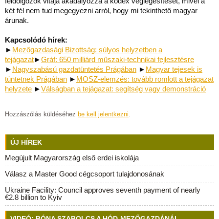
feldolgozók vitája akadályozza a kódex véglegesítését, mivel a
két fél nem tud megegyezni arról, hogy mi tekinthető magyar
árunak.
Kapcsolódó hírek:
►
Mezőgazdasági Bizottság: súlyos helyzetben a
tejágazat
►
Gráf: 650 milliárd műszaki-technikai fejlesztésre
►
Nagyszabású gazdatüntetés Prágában
►
Magyar tejesek is
tüntetnek Prágában
►
MOSZ-elemzés: tovább romlott a tejágazat
helyzete
►
Válságban a tejágazat: segítség vagy demonstráció
Hozzászólás küldéséhez
be kell jelentkezni
.
ÚJ HÍREK
Megújult Magyarország első erdei iskolája
Válasz a Master Good cégcsoport tulajdonosának
Ukraine Facility: Council approves seventh payment of nearly
€2.8 billion to Kyiv
VIDEÓ: BÓNA SZABOLCS A HÓD-MEZŐGAZDÁNÁL