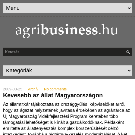
2009-03-25
Archív
No comments
Kevesebb az állat Magyarországon
Az államtitkár tájékoztatta az országgyűlési képviselőket arról,
hogy az ágazat helyzetének javítása érdekében az agrártárca az
Új Magyarország Vidékfejlesztési Program keretébe
n több
támogatási lehetőséget is kínált a gazdálkodóknak. Példaként
említette az állattenyésztés komplex korszerűsítését célzó
intézkedést, továbbá a hígtárgya-kezelés modernizálását. A két