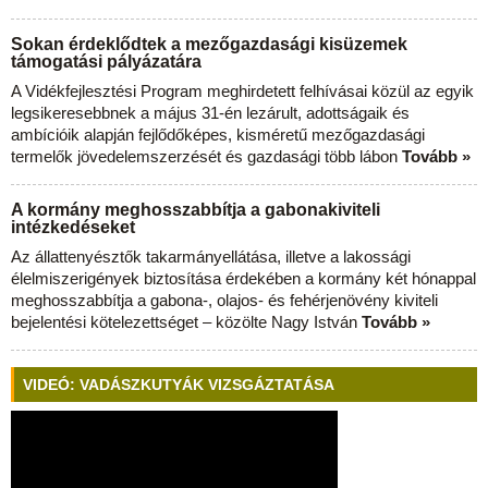
Sokan érdeklődtek a mezőgazdasági kisüzemek
támogatási pályázatára
A Vidékfejlesztési Program meghirdetett felhívásai közül az egyik
legsikeresebbnek a május 31-én lezárult, adottságaik és
ambícióik alapján fejlődőképes, kisméretű mezőgazdasági
termelők jövedelemszerzését és gazdasági több lábon
Tovább »
A kormány meghosszabbítja a gabonakiviteli
intézkedéseket
Az állattenyésztők takarmányellátása, illetve a lakossági
élelmiszerigények biztosítása érdekében a kormány két hónappal
meghosszabbítja a gabona-, olajos- és fehérjenövény kiviteli
bejelentési kötelezettséget – közölte Nagy István
Tovább »
VIDEÓ: VADÁSZKUTYÁK VIZSGÁZTATÁSA