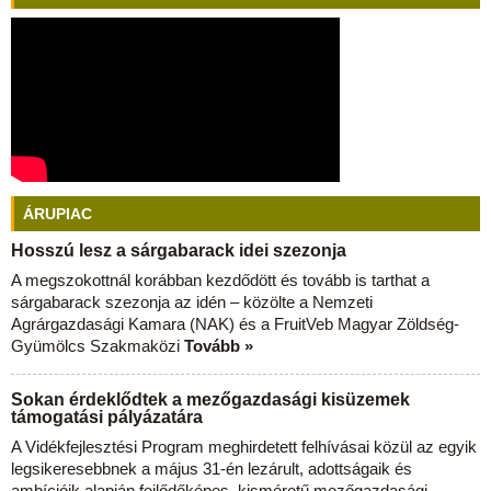
ÁRUPIAC
Hosszú lesz a sárgabarack idei szezonja
A megszokottnál korábban kezdődött és tovább is tarthat a
sárgabarack szezonja az idén – közölte a Nemzeti
Agrárgazdasági Kamara (NAK) és a FruitVeb Magyar Zöldség-
Gyümölcs Szakmaközi
Tovább »
Sokan érdeklődtek a mezőgazdasági kisüzemek
támogatási pályázatára
A Vidékfejlesztési Program meghirdetett felhívásai közül az egyik
legsikeresebbnek a május 31-én lezárult, adottságaik és
ambícióik alapján fejlődőképes, kisméretű mezőgazdasági