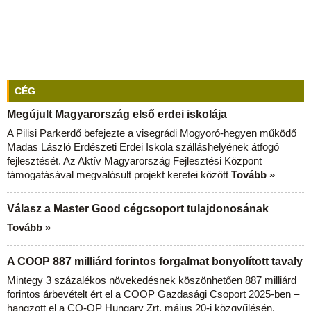
CÉG
Megújult Magyarország első erdei iskolája
A Pilisi Parkerdő befejezte a visegrádi Mogyoró-hegyen működő
Madas László Erdészeti Erdei Iskola szálláshelyének átfogó
fejlesztését. Az Aktív Magyarország Fejlesztési Központ
támogatásával megvalósult projekt keretei között
Tovább »
Válasz a Master Good cégcsoport tulajdonosának
Tovább »
A COOP 887 milliárd forintos forgalmat bonyolított tavaly
Mintegy 3 százalékos növekedésnek köszönhetően 887 milliárd
forintos árbevételt ért el a COOP Gazdasági Csoport 2025-ben –
hangzott el a CO-OP Hungary Zrt. május 20-i közgyűlésén.