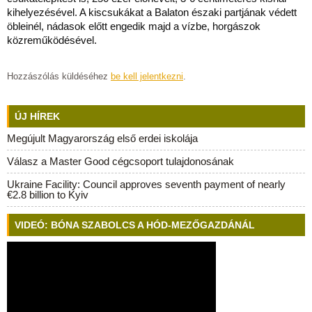
kihelyezésével. A kiscsukákat a Balaton északi partjának védett
öbleinél, nádasok előtt engedik majd a vízbe, horgászok
közreműködésével.
Hozzászólás küldéséhez
be kell jelentkezni
.
ÚJ HÍREK
Megújult Magyarország első erdei iskolája
Válasz a Master Good cégcsoport tulajdonosának
Ukraine Facility: Council approves seventh payment of nearly
€2.8 billion to Kyiv
VIDEÓ: BÓNA SZABOLCS A HÓD-MEZŐGAZDÁNÁL