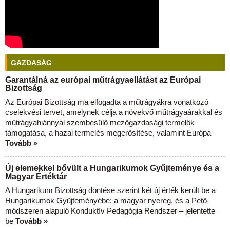
GAZDASÁG
Garantálná az európai műtrágyaellátást az Európai
Bizottság
Az Európai Bizottság ma elfogadta a műtrágyákra vonatkozó
cselekvési tervet, amelynek célja a növekvő műtrágyaárakkal és
műtrágyahiánnyal szembesülő mezőgazdasági termelők
támogatása, a hazai termelés megerősítése, valamint Európa
Tovább »
Új elemekkel bővült a Hungarikumok Gyűjteménye és a
Magyar Értéktár
A Hungarikum Bizottság döntése szerint két új érték került be a
Hungarikumok Gyűjteményébe: a magyar nyereg, és a Pető-
módszeren alapuló Konduktív Pedagógia Rendszer – jelentette
be
Tovább »