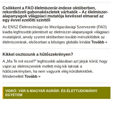
Csökkent a FAO élelmiszerár-indexe októberben,
rekordközeli gabonakészletek várhatók – Az élelmiszer-
alapanyagok világpiaci mutatója kevéssel elmarad az
egy évvel ezelőtti szinttől
Az ENSZ Élelmezésügyi és Mezőgazdasági Szervezete (FAO)
kiadta legfrissebb jelentését az élelmiszer-alapanyagok világpiaci
mutatójáról, amely szerint októberben tovább mérséklődtek az
élelmiszerárak, elsősorban a bőséges globális kínálat
Tovább »
Kikkel osztozunk a hűtőszekrényen?
A „Ma Te mit eszel?” legfrissebb adásában azt járjuk körül, hogy
vajon az élelmiszereink mellett még kik laknak a
hűtőszekrényben, ha nem vagyunk elég körültekintőek.
Mindemellett
Tovább »
VIDEÓ: VÁR A MAGYAR AGRÁR- ÉS ÉLETTUDOMÁNYI
EGYETEM