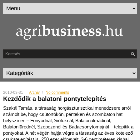
2010-03-31
Archív
No comments
Kezdődik a balatoni pontytelepítés
Szakál Tamás, a társaság horgászturisztikai menedzsere arról
számolt be, hogy csütörtökön, pénteken és szombaton hat
helyszínen – Fonyódnál, Siófoknál, Balatonalmádinál,
Balatonfü
rednél, Szepezdnél és Badacsonytomajnál – telepítik a
pontyokat. A hét végén hajtja végre a társaság az éves kötelező
csukatelepítést is, 250 ezer előnevelt, 3-6 centiméteres kishal