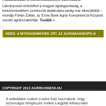
Látványosan erősödhet a magyar agrárgazdaság, a
kiskereskedelem szerkezeti átalakulása pedig már elkezdődött –
mondja Fórián Zoltán, az Erste Bank Agrár Kompetencia Központ
vezető agrárszakértője.
Tovább »
VIDEÓ: A NITROGÉNMŰVEK ZRT. AZ AGROMASHEXPO-N
COPYRIGHT 2012 AGRIBUSINESS.HU
A weboldalon sütiket (cookie-kat) használunk, hogy
© 2026
agribusiness.hu
biztonságos böngészés mellett a legjobb felhasználói