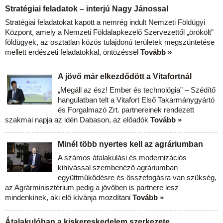
Stratégiai feladatok – interjú Nagy Jánossal
Stratégiai feladatokat kapott a nemrég indult Nemzeti Földügyi
Központ, amely a Nemzeti Földalapkezelő Szervezettől „örökölt”
földügyek, az osztatlan közös tulajdonú területek megszüntetése
mellett erdészeti feladatokkal, öntözéssel
Tovább »
A jövő már elkezdődött a Vitafortnál
„Megáll az ész! Ember és technológia” – Szédítő
hangulatban telt a Vitafort Első Takarmánygyártó
és Forgalmazó Zrt. partnereinek rendezett
szakmai napja az idén Dabason, az előadók
Tovább »
Minél több nyertes kell az agráriumban
A számos átalakulási és modernizációs
kihívással szembenéző agráriumban
együttműködésre és összefogásra van szükség,
az Agrárminisztérium pedig a jövőben is partnere lesz
mindenkinek, aki elő kívánja mozdítani
Tovább »
Átalakulóban a kiskereskedelem szerkezete