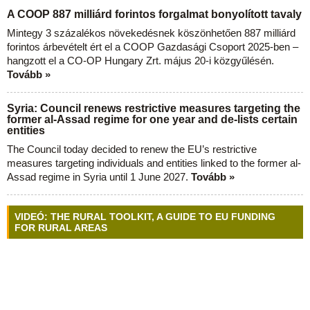
A COOP 887 milliárd forintos forgalmat bonyolított tavaly
Mintegy 3 százalékos növekedésnek köszönhetően 887 milliárd
forintos árbevételt ért el a COOP Gazdasági Csoport 2025-ben –
hangzott el a CO-OP Hungary Zrt. május 20-i közgyűlésén.
Tovább »
Syria: Council renews restrictive measures targeting the
former al-Assad regime for one year and de-lists certain
entities
The Council today decided to renew the EU’s restrictive
measures targeting individuals and entities linked to the former al-
Assad regime in Syria until 1 June 2027.
Tovább »
VIDEÓ: THE RURAL TOOLKIT, A GUIDE TO EU FUNDING
FOR RURAL AREAS