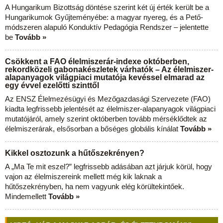
A Hungarikum Bizottság döntése szerint két új érték került be a
Hungarikumok Gyűjteményébe: a magyar nyereg, és a Pető-
módszeren alapuló Konduktív Pedagógia Rendszer – jelentette
be
Tovább »
Csökkent a FAO élelmiszerár-indexe októberben,
rekordközeli gabonakészletek várhatók – Az élelmiszer-
alapanyagok világpiaci mutatója kevéssel elmarad az
egy évvel ezelőtti szinttől
Az ENSZ Élelmezésügyi és Mezőgazdasági Szervezete (FAO)
kiadta legfrissebb jelentését az élelmiszer-alapanyagok világpiaci
mutatójáról, amely szerint októberben tovább mérséklődtek az
élelmiszerárak, elsősorban a bőséges globális kínálat
Tovább »
Kikkel osztozunk a hűtőszekrényen?
A „Ma Te mit eszel?” legfrissebb adásában azt járjuk körül, hogy
vajon az élelmiszereink mellett még kik laknak a
hűtőszekrényben, ha nem vagyunk elég körültekintőek.
Mindemellett
Tovább »