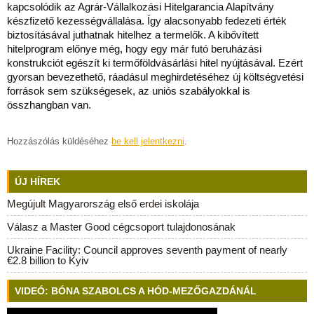
kapcsolódik az Agrár-Vállalkozási Hitelgarancia Alapítvány
készfizető kezességvállalása. Így alacsonyabb fedezeti érték
biztosításával juthatnak hitelhez a termelők. A kibővített
hitelprogram előnye még, hogy egy már futó beruházási
konstrukciót egészít ki termőföldvásárlási hitel nyújtásával. Ezért
gyorsan bevezethető, ráadásul meghirdetéséhez új költségvetési
források sem szükségesek, az uniós szabályokkal is
összhangban van.
Hozzászólás küldéséhez
be kell jelentkezni
.
ÚJ HÍREK
Megújult Magyarország első erdei iskolája
Válasz a Master Good cégcsoport tulajdonosának
Ukraine Facility: Council approves seventh payment of nearly
€2.8 billion to Kyiv
VIDEÓ: BÓNA SZABOLCS A HÓD-MEZŐGAZDÁNÁL