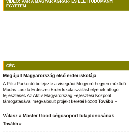
VIDEÓ: VÁR A MAGYAR AGRÁR- ÉS ÉLETTUDOMÁNYI
EGYETEM
CÉG
Megújult Magyarország első erdei iskolája
A Pilisi Parkerdő befejezte a visegrádi Mogyoró-hegyen működő
Madas László Erdészeti Erdei Iskola szálláshelyének átfogó
fejlesztését. Az Aktív Magyarország Fejlesztési Központ
támogatásával megvalósult projekt keretei között
Tovább »
Válasz a Master Good cégcsoport tulajdonosának
Tovább »