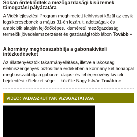
Sokan érdeklődtek a mezőgazdasági kisüzemek
támogatási pályázatára
A Vidékfejlesztési Program meghirdetett felhívásai közül az egyik
legsikeresebbnek a május 31-én lezárult, adottságaik és
ambícióik alapján fejlődőképes, kisméretű mezőgazdasági
termelők jövedelemszerzését és gazdasági több lábon
Tovább »
A kormány meghosszabbítja a gabonakiviteli
intézkedéseket
Az állattenyésztők takarmányellátása, illetve a lakossági
élelmiszerigények biztosítása érdekében a kormány két hónappal
meghosszabbítja a gabona-, olajos- és fehérjenövény kiviteli
bejelentési kötelezettséget – közölte Nagy István
Tovább »
VIDEÓ: VADÁSZKUTYÁK VIZSGÁZTATÁSA