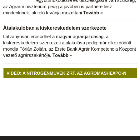
együttműködésre és összefogásra van szükség,
az Agrárminisztérium pedig a jövőben is partnere lesz
mindenkinek, aki elő kívánja mozdítani
Tovább »
Átalakulóban a kiskereskedelem szerkezete
Látványosan erősödhet a magyar agrárgazdaság, a
kiskereskedelem szerkezeti átalakulása pedig már elkezdődött –
mondja Fórián Zoltán, az Erste Bank Agrár Kompetencia Központ
vezető agrárszakértője.
Tovább »
VIDEÓ: A NITROGÉNMŰVEK ZRT. AZ AGROMASHEXPO-N