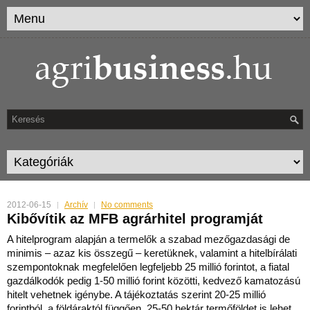
2012-06-15
Archív
No comments
Kibővítik az MFB agrárhitel programját
A hitelprogram alapján a termelők a szabad mezőgazdasági de
minimis – azaz kis összegű – keretüknek, valamint a hitelbírálati
szempontoknak megfelelően legfeljebb 25 millió forintot, a fiatal
gazdálkodók pedig 1-50 millió forint közötti, kedvező kamatozású
hitelt vehetnek igénybe.
A tájékoztatás szerint 20-25 millió
forintból, a földáraktól függően, 25-50 hektár termőföldet is lehet