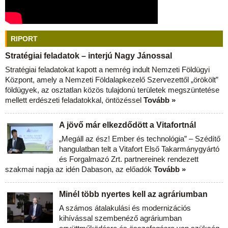
RIPORT
Stratégiai feladatok – interjú Nagy Jánossal
Stratégiai feladatokat kapott a nemrég indult Nemzeti Földügyi
Központ, amely a Nemzeti Földalapkezelő Szervezettől „örökölt”
földügyek, az osztatlan közös tulajdonú területek megszüntetése
mellett erdészeti feladatokkal, öntözéssel
Tovább »
A jövő már elkezdődött a Vitafortnál
„Megáll az ész! Ember és technológia” – Szédítő
hangulatban telt a Vitafort Első Takarmánygyártó
és Forgalmazó Zrt. partnereinek rendezett
szakmai napja az idén Dabason, az előadók
Tovább »
Minél több nyertes kell az agráriumban
A számos átalakulási és modernizációs
kihívással szembenéző agráriumban