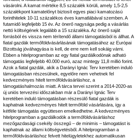
vásárolni. A kamat mértéke 8,5 százalék körüli, amely 1,5-2,5
százalékpont kamatelőnyt biztosít egyes piaci kamatozású
forinthitelek 10-11 százalékos éves kamatlábával szemben. A
futamidő legfeljebb 15 év. Az önerő nagysága pedig a vásárlás
nettó költségének legalább a 15 százaléka. Az önerő saját
forrásból és vissza nem térítendő állami támogatásból is állhat. A
fiatal gazdák termőföldvásárlásának támogatásához az Európai
Bizottság jóváhagyása is kell, de erre nem kell sokáig várni.
Ebben a hitelprogramban az egy fiatal gazdálkodónak adható
támogatás legfeljebb 40.000 euró, azaz mintegy 11,8 millió forint.
Azok a fiatal gazdák, akik a Darányi Ignác Terv keretében induló
támogatásban részesülnek, egyelőre nem vehetnek fel
kedvezményes hitelt termőföldvásárláshoz, a
támogatáshalmozás miatt. A tárca tervei szerint a 2014-2020-as
új uniós tervezési időszakban már a Darányi Ignác Terv
keretében induló támogatásban részesülő fiatal gazdák is
kaphatnak kedvezményes hitelt termőföld vásárlására, így a
kétféle támogatás együttesen emelkedhetne. A kedvezményes
hitelprogramban a gazdálkodók a termőföldvásárláshoz
mezőgazdasági csekély összegű – de minimis – támogatást is
kaphatnak az állami költségvetésből. A hitelprogramban a
termőföldvásárláshoz felvett hitelügyletekhez automatikusan