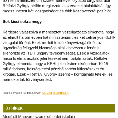
Szintén a minisztérium szakembereivel folytatott tárgyalás után
Rétfalvi György hétfőn megkezdte a szervezet átalakítását, így
megszüntetett két igazgatóságot és több középvezetői pozíciót.
Sok kicsi sokra megy
Kérdésre válaszolva a menesztett vezérigazgató elmondta, hogy
az elmúlt három évben hat minisztériumi, és két célirányos KEHI-
vizsgálat történt. Ezek mellett külső könyvvizsgálók és az
ügynökség felügyelő bizottsága által kinevezett ellenőr is
ellenőrizte az ITD Hungary tevékenységét. Ezek a vizsgálatok
hasonló elmarasztaló jelentéseket nem tartalmaztak. Rétfalvi
György elmondta, hogy a KEHI-jelentésben elsősorban 10-15
millió forintos, költségvetési pénzből történt kifizetéseket ért
kifogás. Ezek – Rétfalvi György szerint – korrigálható tételek, és
nem okoztak törvénysértést.
Hozzászólás küldéséhez
be kell jelentkezni
.
ÚJ HÍREK
Megújult Magyarország első erdei iskolája