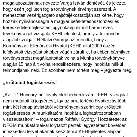
megalapozatlannak nevezte Varga István döntését, és jelezte,
hogy ezért jogi úton fog a törvénynek érvényt szerezni. A
menesztett vezérigazgató sajtótájékoztatóján azt kérte, hogy
hozzák nyilvánosságra a magyar befektetésösztönzési és
kereskedelemfejlesztési ügynökség elmúlt három éves
tevékenységét vizsgáló KEHI-jelentést, amely a felmondás
alapjául szolgált. Rétfalvi György azt mondta, hogy a
Kormányzati Ellenőrzési Hivatal (KEHI) által 2009 őszén
lefolytatott vizsgálat október végén zárult le, ha ebben bármilyen
törvénysértést megállapítottak volna a Munka törvénykönyve
alapján 15 nap állt volna rendelkezésre, hogy indoklás nélkül
felmondjanak neki. Ez azonban nem történt meg – jegyezte meg.
„Erőltetett fogáskeresés”
„Az ITD Hungary-nél tavaly októberben lezárult KEHI-vizsgálat
nem mutatott ki jogsértést, így az arra történő hivatkozás több
mint két hónap távlatából véleményem szerint egy erőltetett
fogáskeresés. A munkáltatóm indokát a leghatározottabban
visszautasítom” – fogalmazott Rétfalvi György. Hozzátette: az
NFGM munkatársaival folytatott pénteki egyeztetést követően
intézkedési tervet akartak készíteni a KEHI-jelentés alapján.