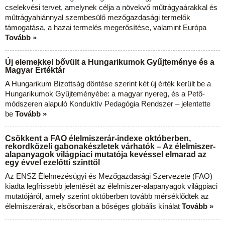
cselekvési tervet, amelynek célja a növekvő műtrágyaárakkal és
műtrágyahiánnyal szembesülő mezőgazdasági termelők
támogatása, a hazai termelés megerősítése, valamint Európa
Tovább »
Új elemekkel bővült a Hungarikumok Gyűjteménye és a
Magyar Értéktár
A Hungarikum Bizottság döntése szerint két új érték került be a
Hungarikumok Gyűjteményébe: a magyar nyereg, és a Pető-
módszeren alapuló Konduktív Pedagógia Rendszer – jelentette
be
Tovább »
Csökkent a FAO élelmiszerár-indexe októberben,
rekordközeli gabonakészletek várhatók – Az élelmiszer-
alapanyagok világpiaci mutatója kevéssel elmarad az
egy évvel ezelőtti szinttől
Az ENSZ Élelmezésügyi és Mezőgazdasági Szervezete (FAO)
kiadta legfrissebb jelentését az élelmiszer-alapanyagok világpiaci
mutatójáról, amely szerint októberben tovább mérséklődtek az
élelmiszerárak, elsősorban a bőséges globális kínálat
Tovább »