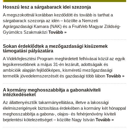
Hosszú lesz a sárgabarack idei szezonja
A megszokottnál korábban kezdődött és tovább is tarthat a
sárgabarack szezonja az idén – közölte a Nemzeti
Agrárgazdasági Kamara (NAK) és a FruitVeb Magyar Zöldség-
Gyümölcs Szakmaközi
Tovább »
Sokan érdeklődtek a mezőgazdasági kisüzemek
támogatási pályázatára
A Vidékfejlesztési Program meghirdetett felhívásai közül az egyik
legsikeresebbnek a május 31-én lezárult, adottságaik és
ambícióik alapján fejlődőképes, kisméretű mezőgazdasági
termelők jövedelemszerzését és gazdasági több lábon
Tovább »
A kormány meghosszabbítja a gabonakiviteli
intézkedéseket
Az állattenyésztők takarmányellátása, illetve a lakossági
élelmiszerigények biztosítása érdekében a kormány két hónappal
meghosszabbítja a gabona-, olajos- és fehérjenövény kiviteli
bejelentési kötelezettséget – közölte Nagy István
Tovább »