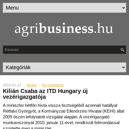
2010-01-12
Archív
No comments
Kilián Csaba az ITD Hungary új
vezérigazgatója
A miniszter hétfőn hívta vissza tisztségéből azonnali hatállyal
Rétfalvi Györgyöt, a Kormányzati Ellenőrzési Hivatal (KEHI) által
2009 őszén lefolytatott vizsgálat alapján. A
vezérigazgató
munkaviszonyát 2010. január 11-ével, rendkívüli felmondással
szüntette meg a miniszter.