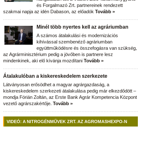
és Forgalmazó Zrt. partnereinek rendezett
szakmai napja az idén Dabason, az előadók
Tovább »
Minél több nyertes kell az agráriumban
A számos átalakulási és modernizációs
kihívással szembenéző agráriumban
együttműködésre és összefogásra van szükség,
az Agrárminisztérium pedig a jövőben is partnere lesz
mindenkinek, aki elő kívánja mozdítani
Tovább »
Átalakulóban a kiskereskedelem szerkezete
Látványosan erősödhet a magyar agrárgazdaság, a
kiskereskedelem szerkezeti átalakulása pedig már elkezdődött –
mondja Fórián Zoltán, az Erste Bank Agrár Kompetencia Központ
vezető agrárszakértője.
Tovább »
VIDEÓ: A NITROGÉNMŰVEK ZRT. AZ AGROMASHEXPO-N