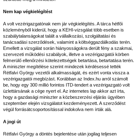
Nem kap végkielégítést
A volt vezérigazgatónak nem jár végkielégítés. A tárca hétfői
közleményből kiderül, hogy a KEHI-vizsgálat több esetben is
szabálytalanságokat talált a vállalkozási, szolgáltatási és
tanácsadási szerződések, valamint a költséggazdálkodás terén.
Emellett a vizsgálat során hiányosságokra derült fény a szakmai,
szervezeti működési szabályok, illetve a vezérigazgatói körben
felmerülő ellenőrzési kötelezettségek betartása, betartatása terén.
A miniszter megítélése szerint mindezek kérdésessé tették
Rétfalvi György vezetői alkalmasságát, és ezért vonta vissza a
vezérigazgatói megbízást. Korábban az Index.hu arról számolt
be, hogy egy 300 millió forintos ITD-tendert a vezérigazgató volt
üzlettársának a cége nyert el. Az internetes lap akkor azt írta,
hogy a gazdasági miniszter a közbeszerzési eljárás ügyében
szeptember elején vizsgálatot kezdeményezett. A szerződést
végül forrásátcsoportosítással indokolva nem írták alá.
A jogi út
Rétfalvi György a döntés bejelentése után jogilag teljesen