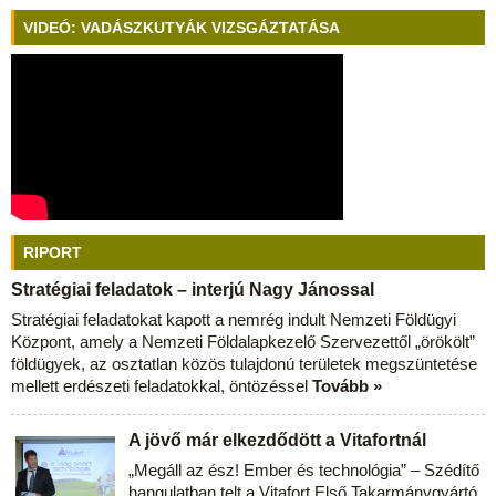
VIDEÓ: VADÁSZKUTYÁK VIZSGÁZTATÁSA
RIPORT
Stratégiai feladatok – interjú Nagy Jánossal
Stratégiai feladatokat kapott a nemrég indult Nemzeti Földügyi
Központ, amely a Nemzeti Földalapkezelő Szervezettől „örökölt”
földügyek, az osztatlan közös tulajdonú területek megszüntetése
mellett erdészeti feladatokkal, öntözéssel
Tovább »
A jövő már elkezdődött a Vitafortnál
„Megáll az ész! Ember és technológia” – Szédítő
hangulatban telt a Vitafort Első Takarmánygyártó