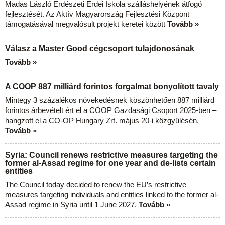
Madas László Erdészeti Erdei Iskola szálláshelyének átfogó
fejlesztését. Az Aktív Magyarország Fejlesztési Központ
támogatásával megvalósult projekt keretei között
Tovább »
Válasz a Master Good cégcsoport tulajdonosának
Tovább »
A COOP 887 milliárd forintos forgalmat bonyolított tavaly
Mintegy 3 százalékos növekedésnek köszönhetően 887 milliárd
forintos árbevételt ért el a COOP Gazdasági Csoport 2025-ben –
hangzott el a CO-OP Hungary Zrt. május 20-i közgyűlésén.
Tovább »
Syria: Council renews restrictive measures targeting the
former al-Assad regime for one year and de-lists certain
entities
The Council today decided to renew the EU’s restrictive
measures targeting individuals and entities linked to the former al-
Assad regime in Syria until 1 June 2027.
Tovább »