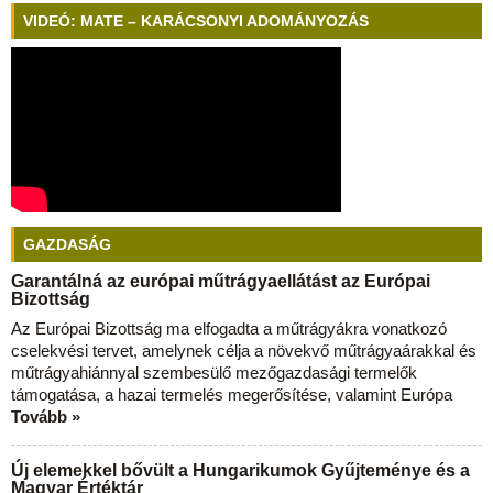
VIDEÓ: MATE – KARÁCSONYI ADOMÁNYOZÁS
GAZDASÁG
Garantálná az európai műtrágyaellátást az Európai
Bizottság
Az Európai Bizottság ma elfogadta a műtrágyákra vonatkozó
cselekvési tervet, amelynek célja a növekvő műtrágyaárakkal és
műtrágyahiánnyal szembesülő mezőgazdasági termelők
támogatása, a hazai termelés megerősítése, valamint Európa
Tovább »
Új elemekkel bővült a Hungarikumok Gyűjteménye és a
Magyar Értéktár