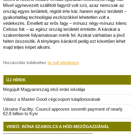
Mivel úgynevezett szállított fagyról volt szó, azaz nemcsak az
ország egyes területeit, régióit érte kár, hanem egész területét –
gyakorlatilag technológiai eszközökkel lehetetlen volt a
védekezés. Emellett az erős fagy – mínusz négy-mínusz kilenc
Celsius fok – az egész ország területét érintette. A károkat a
szakemberek folyamatosan mérik fel. Azokat várhatóan a jövő
héten összesítik. A tényleges károkról pedig ezt követően lehet
majd teljes képet alkotni.
Hozzászólás küldéséhez
be kell jelentkezni
.
ÚJ HÍREK
Megújult Magyarország első erdei iskolája
Válasz a Master Good cégcsoport tulajdonosának
Ukraine Facility: Council approves seventh payment of nearly
€2.8 billion to Kyiv
VIDEÓ: BÓNA SZABOLCS A HÓD-MEZŐGAZDÁNÁL