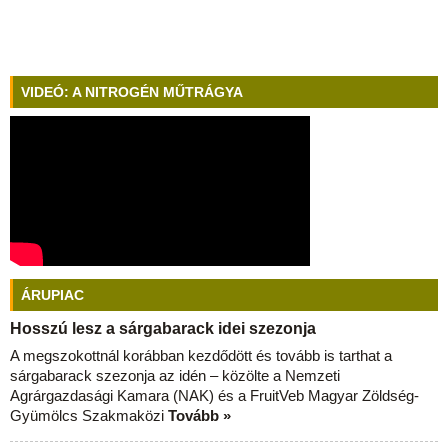
VIDEÓ: A NITROGÉN MŰTRÁGYA
ÁRUPIAC
Hosszú lesz a sárgabarack idei szezonja
A megszokottnál korábban kezdődött és tovább is tarthat a
sárgabarack szezonja az idén – közölte a Nemzeti
Agrárgazdasági Kamara (NAK) és a FruitVeb Magyar Zöldség-
Gyümölcs Szakmaközi
Tovább »