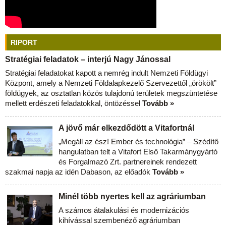
RIPORT
Stratégiai feladatok – interjú Nagy Jánossal
Stratégiai feladatokat kapott a nemrég indult Nemzeti Földügyi
Központ, amely a Nemzeti Földalapkezelő Szervezettől „örökölt”
földügyek, az osztatlan közös tulajdonú területek megszüntetése
mellett erdészeti feladatokkal, öntözéssel
Tovább »
A jövő már elkezdődött a Vitafortnál
„Megáll az ész! Ember és technológia” – Szédítő
hangulatban telt a Vitafort Első Takarmánygyártó
és Forgalmazó Zrt. partnereinek rendezett
szakmai napja az idén Dabason, az előadók
Tovább »
Minél több nyertes kell az agráriumban
A számos átalakulási és modernizációs
kihívással szembenéző agráriumban