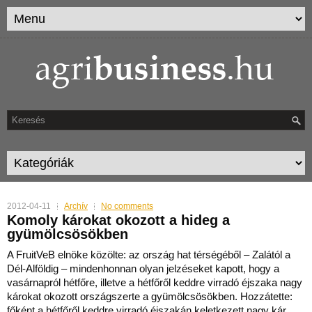
2012-04-11
Archív
No comments
Komoly károkat okozott a hideg a
gyümölcsösökben
A FruitVeB elnöke közölte: az ország hat térségéből – Zalától a
Dél-Alföldig – mindenhonnan olyan jelzéseket kapott, hogy a
vasárnapról hétfőre, illetve a hétfőről keddre virradó
éjszaka nagy
károkat okozott országszerte a gyümölcsösökben. Hozzátette:
főként a hétfőről keddre virradó éjszakán keletkezett nagy kár.