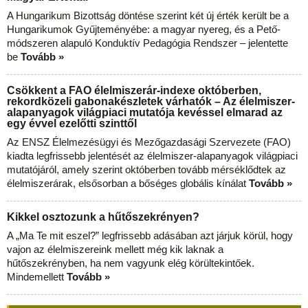
A Hungarikum Bizottság döntése szerint két új érték került be a
Hungarikumok Gyűjteményébe: a magyar nyereg, és a Pető-
módszeren alapuló Konduktív Pedagógia Rendszer – jelentette
be
Tovább »
Csökkent a FAO élelmiszerár-indexe októberben,
rekordközeli gabonakészletek várhatók – Az élelmiszer-
alapanyagok világpiaci mutatója kevéssel elmarad az
egy évvel ezelőtti szinttől
Az ENSZ Élelmezésügyi és Mezőgazdasági Szervezete (FAO)
kiadta legfrissebb jelentését az élelmiszer-alapanyagok világpiaci
mutatójáról, amely szerint októberben tovább mérséklődtek az
élelmiszerárak, elsősorban a bőséges globális kínálat
Tovább »
Kikkel osztozunk a hűtőszekrényen?
A „Ma Te mit eszel?” legfrissebb adásában azt járjuk körül, hogy
vajon az élelmiszereink mellett még kik laknak a
hűtőszekrényben, ha nem vagyunk elég körültekintőek.
Mindemellett
Tovább »