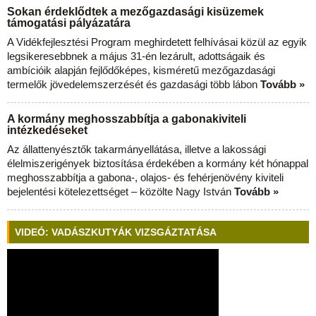
Sokan érdeklődtek a mezőgazdasági kisüzemek
támogatási pályázatára
A Vidékfejlesztési Program meghirdetett felhívásai közül az egyik
legsikeresebbnek a május 31-én lezárult, adottságaik és
ambícióik alapján fejlődőképes, kisméretű mezőgazdasági
termelők jövedelemszerzését és gazdasági több lábon
Tovább »
A kormány meghosszabbítja a gabonakiviteli
intézkedéseket
Az állattenyésztők takarmányellátása, illetve a lakossági
élelmiszerigények biztosítása érdekében a kormány két hónappal
meghosszabbítja a gabona-, olajos- és fehérjenövény kiviteli
bejelentési kötelezettséget – közölte Nagy István
Tovább »
VIDEÓ: VADÁSZKUTYÁK VIZSGÁZTATÁSA