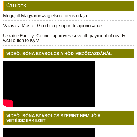
ÚJ HÍREK
Megújult Magyarország első erdei iskolája
Válasz a Master Good cégcsoport tulajdonosának
Ukraine Facility: Council approves seventh payment of nearly
€2.8 billion to Kyiv
VIDEÓ: BÓNA SZABOLCS A HÓD-MEZŐGAZDÁNÁL
VIDEÓ: BÓNA SZABOLCS SZERINT NEM JÓ A
VETÉSSZERKEZET