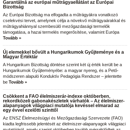
Garantálná az európai műtrágyaellátást az Európai
Bizottság
Az Európai Bizottság ma elfogadta a műtrágyákra vonatkozó
cselekvési tervet, amelynek célja a növekvő műtrágyaárakkal és
műtrágyahiánnyal szembesülő mezőgazdasági termelők
támogatása, a hazai termelés megerősítése, valamint Európa
Tovább »
Új elemekkel bővült a Hungarikumok Gyűjteménye és a
Magyar Értéktár
A Hungarikum Bizottság döntése szerint két új érték került be a
Hungarikumok Gyűjteményébe: a magyar nyereg, és a Pető-
módszeren alapuló Konduktív Pedagógia Rendszer – jelentette
be
Tovább »
Csökkent a FAO élelmiszerár-indexe októberben,
rekordközeli gabonakészletek várhatók – Az élelmiszer-
alapanyagok világpiaci mutatója kevéssel elmarad az
egy évvel ezelőtti szinttől
Az ENSZ Élelmezésügyi és Mezőgazdasági Szervezete (FAO)
kiadta legfrissebb jelentését az élelmiszer-alapanyagok világpiaci
mutatójáról, amely szerint októberben tovább mérséklődtek az