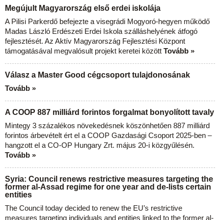
Megújult Magyarország első erdei iskolája
A Pilisi Parkerdő befejezte a visegrádi Mogyoró-hegyen működő
Madas László Erdészeti Erdei Iskola szálláshelyének átfogó
fejlesztését. Az Aktív Magyarország Fejlesztési Központ
támogatásával megvalósult projekt keretei között
Tovább »
Válasz a Master Good cégcsoport tulajdonosának
Tovább »
A COOP 887 milliárd forintos forgalmat bonyolított tavaly
Mintegy 3 százalékos növekedésnek köszönhetően 887 milliárd
forintos árbevételt ért el a COOP Gazdasági Csoport 2025-ben –
hangzott el a CO-OP Hungary Zrt. május 20-i közgyűlésén.
Tovább »
Syria: Council renews restrictive measures targeting the
former al-Assad regime for one year and de-lists certain
entities
The Council today decided to renew the EU’s restrictive
measures targeting individuals and entities linked to the former al-