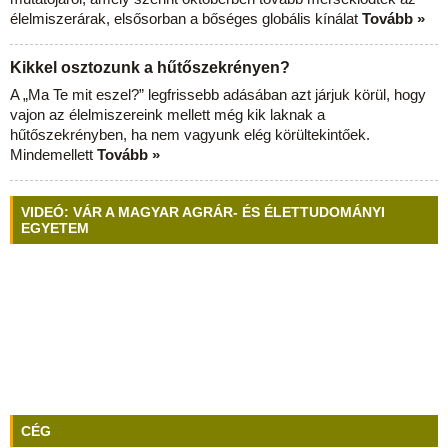
élelmiszerárak, elsősorban a bőséges globális kínálat
Tovább »
Kikkel osztozunk a hűtőszekrényen?
A „Ma Te mit eszel?” legfrissebb adásában azt járjuk körül, hogy
vajon az élelmiszereink mellett még kik laknak a
hűtőszekrényben, ha nem vagyunk elég körültekintőek.
Mindemellett
Tovább »
VIDEÓ: VÁR A MAGYAR AGRÁR- ÉS ÉLETTUDOMÁNYI
EGYETEM
CÉG