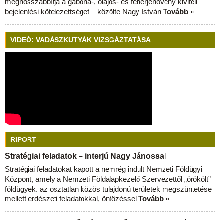
meghosszabbítja a gabona-, olajos- és fehérjenövény kiviteli
bejelentési kötelezettséget – közölte Nagy István
Tovább »
VIDEÓ: VADÁSZKUTYÁK VIZSGÁZTATÁSA
RIPORT
Stratégiai feladatok – interjú Nagy Jánossal
Stratégiai feladatokat kapott a nemrég indult Nemzeti Földügyi
Központ, amely a Nemzeti Földalapkezelő Szervezettől „örökölt”
földügyek, az osztatlan közös tulajdonú területek megszüntetése
mellett erdészeti feladatokkal, öntözéssel
Tovább »