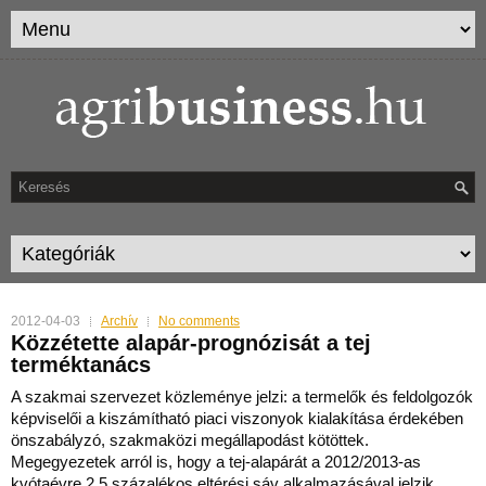
2012-04-03
Archív
No comments
Közzétette alapár-prognózisát a tej
terméktanács
A szakmai szervezet közleménye jelzi: a termelők és feldolgozók
képviselői a kiszámítható piaci viszonyok kialakítása érdekében
önszabályzó, szakmaközi megállapodást kötöttek.
Me
gegyezetek arról is, hogy a tej-alapárát a 2012/2013-as
kvótaévre 2,5 százalékos eltérési sáv alkalmazásával jelzik