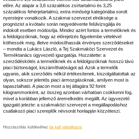
előre. Az alapár a 3,6 százalékos zsírtartalmú és 3,25
százalékos fehérjetartalmú, extra minőségi kategóriába sorolt
nyerstejre vonatkozik. A szakmai szervezet elnöksége a
prognózist a kvótaév során negyedévente felülvizsgálja és
indokolt esetben módosítja. Mindez azért fontos a termelőknek és
a feldolgozóknak, hogy az előrejelzés figyelembe vételével
köthessék meg, illetve módosíthassák érvényes szerződéseiket
– mondta a Lukács László, a Tej Szakmaközi Szervezet és
Terméktanács ügyvezető igazgatója. Hozzátette: a
szerződéskötés a termelőknek és a feldolgozóknak hosszú távú
piaci biztonságot, kiszámíthatóságot ad. Azok a termelők
ugyanis, akik szerződés nélkül értékesítenek, kiszolgáltatottak az
olyan, sokszor jelentős piaci ármozgásoknak, amilyen most is
tapasztalható. A piacon most a tej átlagára 92 forint
kilogrammonként, az összeg azonban várhatóan csökkenni fog,
mivel a korábban jellemző áremelkedés megállt. Az ügyvezető
igazgató jelezte: a szakmaközi szervezet a megállapodáshoz
csatlakozó piaci szereplők névsorát honlapján közzéteszi.
Hozzászólás küldéséhez
be kell jelentkezni
.