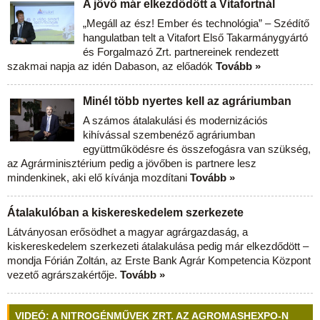
A jövő már elkezdődött a Vitafortnál
„Megáll az ész! Ember és technológia” – Szédítő
hangulatban telt a Vitafort Első Takarmánygyártó
és Forgalmazó Zrt. partnereinek rendezett
szakmai napja az idén Dabason, az előadók
Tovább »
Minél több nyertes kell az agráriumban
A számos átalakulási és modernizációs
kihívással szembenéző agráriumban
együttműködésre és összefogásra van szükség,
az Agrárminisztérium pedig a jövőben is partnere lesz
mindenkinek, aki elő kívánja mozdítani
Tovább »
Átalakulóban a kiskereskedelem szerkezete
Látványosan erősödhet a magyar agrárgazdaság, a
kiskereskedelem szerkezeti átalakulása pedig már elkezdődött –
mondja Fórián Zoltán, az Erste Bank Agrár Kompetencia Központ
vezető agrárszakértője.
Tovább »
VIDEÓ: A NITROGÉNMŰVEK ZRT. AZ AGROMASHEXPO-N