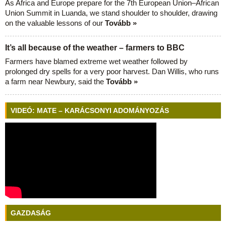
As Africa and Europe prepare for the 7th European Union–African
Union Summit in Luanda, we stand shoulder to shoulder, drawing
on the valuable lessons of our
Tovább »
It’s all because of the weather – farmers to BBC
Farmers have blamed extreme wet weather followed by
prolonged dry spells for a very poor harvest. Dan Willis, who runs
a farm near Newbury, said the
Tovább »
VIDEÓ: MATE – KARÁCSONYI ADOMÁNYOZÁS
GAZDASÁG