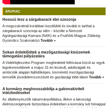
ÁRUPIAC
Hosszú lesz a sárgabarack idei szezonja
A megszokottnál korábban kezdődött és tovább is tarthat a
sárgabarack szezonja az idén – közölte a Nemzeti
Agrárgazdasági Kamara (NAK) és a FruitVeb Magyar Zöldség-
Gyümölcs Szakmaközi
Tovább »
Sokan érdeklődtek a mezőgazdasági kisüzemek
támogatási pályázatára
A Vidékfejlesztési Program meghirdetett felhívásai közül az egyik
legsikeresebbnek a május 31-én lezárult, adottságaik és
ambícióik alapján fejlődőképes, kisméretű mezőgazdasági
termelők jövedelemszerzését és gazdasági több lábon
Tovább »
A kormány meghosszabbítja a gabonakiviteli
intézkedéseket
Az állattenyésztők takarmányellátása, illetve a lakossági
élelmiszerigények biztosítása érdekében a kormány két hónappal