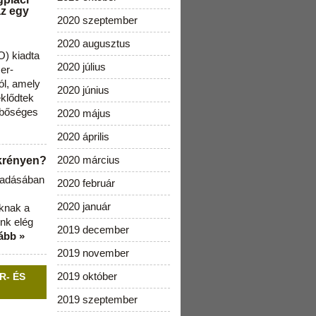
az egy
2020 szeptember
2020 augusztus
) kiadta
2020 július
zer-
ól, amely
2020 június
klődtek
 bőséges
2020 május
2020 április
2020 március
ekrényen?
b adásában
2020 február
2020 január
aknak a
nk elég
2019 december
ább »
2019 november
2019 október
R- ÉS
2019 szeptember