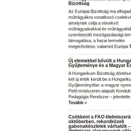
Bizottság
Az Európai Bizottság ma elfogad
műtrágyákra vonatkozó cselekvés
amelynek célja a növekvő
műtrágyaárakkal és műtrágyahi
szembesülő mezőgazdasági ter
támogatása, a hazai termelés
megerősítése, valamint Európa
Új elemekkel bővült a Hung
Gyűjteménye és a Magyar Ér
A Hungarikum Bizottság döntése 
két új érték került be a Hungari
Gyűjteményébe: a magyar nyere
Pető-módszeren alapuló Konduk
Pedagógia Rendszer – jelentette
Tovább »
Csökkent a FAO élelmiszerá
októberben, rekordközeli
gabonakészletek várhatók –
élelmiszer-alapanyagok vilá