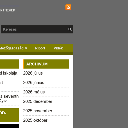
ARTNEREK
»
Mezőgazdaság
Riport
Vidék
ARCHÍVUM
 iskolája
2026 július
rt
2026 június
2026 május
es seventh
Kyiv
2025 december
2025 november
ÓD-
2025 október