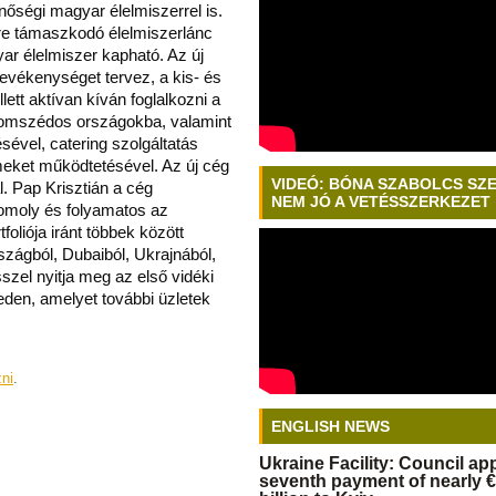
nőségi magyar élelmiszerrel is.
re támaszkodó élelmiszerlánc
ar élelmiszer kapható. Az új
i tevékenységet tervez, a kis- és
tt aktívan kíván foglalkozni a
szomszédos országokba, valamint
sével, catering szolgáltatás
rmeket működtetésével. Az új cég
VIDEÓ: BÓNA SZABOLCS SZ
ál. Pap Krisztián a cég
NEM JÓ A VETÉSSZERKEZET
komoly és folyamatos az
foliója iránt többek között
zágból, Dubaiból, Ukrajnából,
zel nyitja meg az első vidéki
den, amelyet további üzletek
zni
.
ENGLISH NEWS
Ukraine Facility: Council a
seventh payment of nearly €