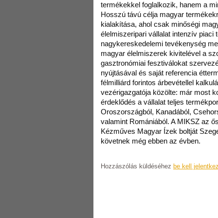
termékekkel foglalkozik, hanem a mi
Hosszú távú célja magyar termékek
kialakítása, ahol csak minőségi magy
élelmiszeripari vállalat intenzív piac
nagykereskedelemi tevékenység melle
magyar élelmiszerek kivitelével a 
gasztronómiai fesztiválokat szervezé
nyújtásával és saját referencia étte
félmilliárd forintos árbevétellel kalkul
vezérigazgatója közölte: már most 
érdeklődés a vállalat teljes termékport
Oroszországból, Kanadából, Csehors
valamint Romániából. A MIKSZ az őss
Kézműves Magyar Ízek boltját Szege
követnek még ebben az évben.
Hozzászólás küldéséhez
be kell jelentke