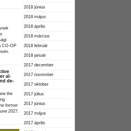
2018 június
s
2018 május
2018 április
snek
os
2018 március
sági
 a CO-OP
2018 február
ésén.
2018 január
2017 december
ctive
2017 november
r al-
nd de-
2017 október
new the
2017 július
ing
2017 június
the former
June 2027.
2017 május
2017 április