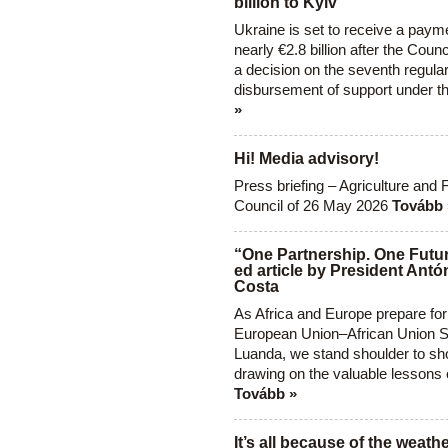
billion to Kyiv
Ukraine is set to receive a paym
nearly €2.8 billion after the Coun
a decision on the seventh regula
disbursement of support under t
»
Hi! Media advisory!
Press briefing – Agriculture and 
Council of 26 May 2026
Tovább 
“One Partnership. One Futur
ed article by President Antó
Costa
As Africa and Europe prepare for
European Union–African Union S
Luanda, we stand shoulder to sho
drawing on the valuable lessons 
Tovább »
It’s all because of the weathe