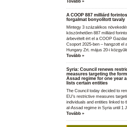
Tovább »
A COOP 887 milliárd forinto
forgalmat bonyolított tavaly
Mintegy 3 százalékos növekedé
köszönhetően 887 milliárd forint
árbevételt ért el a COOP Gazda
Csoport 2025-ben – hangzott el
Hungary Zrt. május 20-i közgyűl
Tovább »
Syria: Council renews restri
measures targeting the forme
Assad regime for one year a
lists certain entities
The Council today decided to re
EU’s restrictive measures target
individuals and entities linked to 
al-Assad regime in Syria until 1 
Tovább »