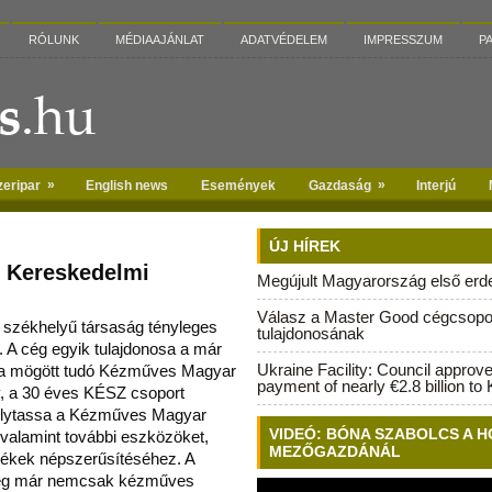
RÓLUNK
MÉDIAAJÁNLAT
ADATVÉDELEM
IMPRESSZUM
P
»
»
zeripar
English news
Események
Gazdaság
Interjú
ÚJ HÍREK
k Kereskedelmi
Megújult Magyarország első erdei
Válasz a Master Good cégcsopo
 székhelyű társaság tényleges
tulajdonosának
.
A cég egyik tulajdonosa a már
Ukraine Facility: Council approv
aga mögött tudó Kézműves Magyar
payment of nearly €2.8 billion to 
ly, a 30 éves KÉSZ csoport
 folytassa a Kézműves Magyar
VIDEÓ: BÓNA SZABOLCS A H
, valamint további eszközöket,
MEZŐGAZDÁNÁL
mékek népszerűsítéséhez. A
ség már nemcsak kézműves