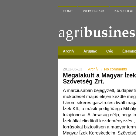
HOME
WEBSHOPOK
KAPCSOLAT
Archív
Árupiac
Cég
Élelmis
2012-06-13
Archív
No comments
Megalakult a Magyar Íze
Szövetség Zrt.
A márciusában bejegyzett, budapesti
működését május elején kezdte meg
három sikeres gasztrofesztivált m
Ízek Kft., a másik pedig Varga Mihá
tulajdonosa. A társaság célja, hogy
Ízek által elindított kezdeményezést
forrásokat biztosítson a magyar ter
Magyar Ízek Kereskedelmi Szövet