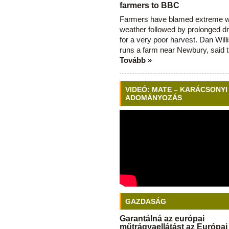
farmers to BBC
Farmers have blamed extreme 
weather followed by prolonged dr
for a very poor harvest. Dan Will
runs a farm near Newbury, said 
Tovább »
VIDEÓ: MATE – KARÁCSONYI
ADOMÁNYOZÁS
GAZDASÁG
Garantálná az európai
műtrágyaellátást az Európai