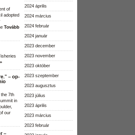
2024 április
ent of
cil adopted
2024 március
r
2024 február
he
Tovább
2024 január
2023 december
2023 november
Fisheries
»
2023 október
2023 szeptember
e.” – op-
nio
2023 augusztus
 the 7th
2023 július
ummit in
2023 április
ulder,
of our
2023 március
2023 február
r –