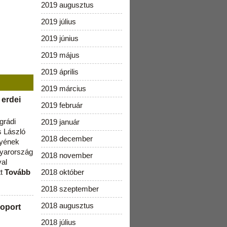
2019 augusztus
2019 július
2019 június
2019 május
2019 április
2019 március
 erdei
2019 február
grádi
2019 január
 László
2018 december
lyének
gyarország
2018 november
val
tt
Tovább
2018 október
2018 szeptember
2018 augusztus
oport
2018 július