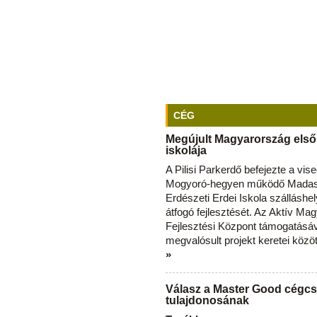
CÉG
Megújult Magyarország első
iskolája
A Pilisi Parkerdő befejezte a vise
Mogyoró-hegyen működő Madas
Erdészeti Erdei Iskola szálláshe
átfogó fejlesztését. Az Aktív Ma
Fejlesztési Központ támogatásá
megvalósult projekt keretei közö
»
Válasz a Master Good cégcs
tulajdonosának