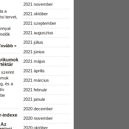
2021 november
ta a
2021 október
i tervet,
2021 szeptember
ánnyal
2021 augusztus
melők
2021 július
Tovább »
2021 június
arikumok
2021 május
téktár
2021 április
szerint
kumok
2021 március
g, és a
tív
2021 február
 be
2021 január
2020 december
r-indexe
2020 november
 Az
2020 október
gpiaci