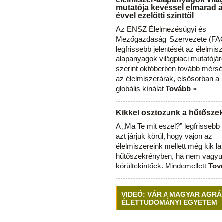
mutatója kevéssel elmarad 
évvel ezelőtti szinttől
Az ENSZ Élelmezésügyi és
Mezőgazdasági Szervezete (FAO
legfrissebb jelentését az élelmis
alapanyagok világpiaci mutatójár
szerint októberben tovább mérsé
az élelmiszerárak, elsősorban a
globális kínálat
Tovább »
Kikkel osztozunk a hűtősz
A „Ma Te mit eszel?” legfrisseb
azt járjuk körül, hogy vajon az
élelmiszereink mellett még kik l
hűtőszekrényben, ha nem vagyu
körültekintőek. Mindemellett
Tov
VIDEÓ: VÁR A MAGYAR AGRÁ
ÉLETTUDOMÁNYI EGYETEM