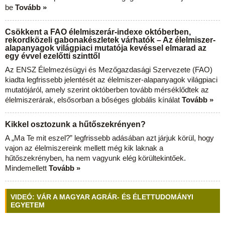
be
Tovább »
Csökkent a FAO élelmiszerár-indexe októberben,
rekordközeli gabonakészletek várhatók – Az élelmiszer-
alapanyagok világpiaci mutatója kevéssel elmarad az
egy évvel ezelőtti szinttől
Az ENSZ Élelmezésügyi és Mezőgazdasági Szervezete (FAO)
kiadta legfrissebb jelentését az élelmiszer-alapanyagok világpiaci
mutatójáról, amely szerint októberben tovább mérséklődtek az
élelmiszerárak, elsősorban a bőséges globális kínálat
Tovább »
Kikkel osztozunk a hűtőszekrényen?
A „Ma Te mit eszel?” legfrissebb adásában azt járjuk körül, hogy
vajon az élelmiszereink mellett még kik laknak a
hűtőszekrényben, ha nem vagyunk elég körültekintőek.
Mindemellett
Tovább »
VIDEÓ: VÁR A MAGYAR AGRÁR- ÉS ÉLETTUDOMÁNYI
EGYETEM