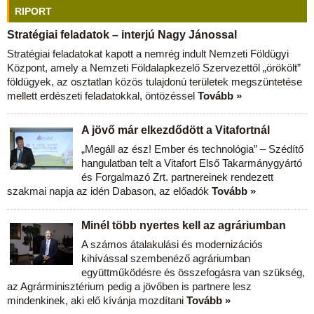
RIPORT
Stratégiai feladatok – interjú Nagy Jánossal
Stratégiai feladatokat kapott a nemrég indult Nemzeti Földügyi
Központ, amely a Nemzeti Földalapkezelő Szervezettől „örökölt”
földügyek, az osztatlan közös tulajdonú területek megszüntetése
mellett erdészeti feladatokkal, öntözéssel
Tovább »
A jövő már elkezdődött a Vitafortnál
„Megáll az ész! Ember és technológia” – Szédítő
hangulatban telt a Vitafort Első Takarmánygyártó
és Forgalmazó Zrt. partnereinek rendezett
szakmai napja az idén Dabason, az előadók
Tovább »
Minél több nyertes kell az agráriumban
A számos átalakulási és modernizációs
kihívással szembenéző agráriumban
együttműködésre és összefogásra van szükség,
az Agrárminisztérium pedig a jövőben is partnere lesz
mindenkinek, aki elő kívánja mozdítani
Tovább »