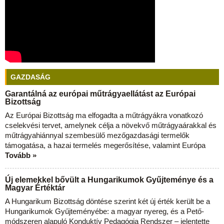
GAZDASÁG
Garantálná az európai műtrágyaellátást az Európai
Bizottság
Az Európai Bizottság ma elfogadta a műtrágyákra vonatkozó
cselekvési tervet, amelynek célja a növekvő műtrágyaárakkal és
műtrágyahiánnyal szembesülő mezőgazdasági termelők
támogatása, a hazai termelés megerősítése, valamint Európa
Tovább »
Új elemekkel bővült a Hungarikumok Gyűjteménye és a
Magyar Értéktár
A Hungarikum Bizottság döntése szerint két új érték került be a
Hungarikumok Gyűjteményébe: a magyar nyereg, és a Pető-
módszeren alapuló Konduktív Pedagógia Rendszer – jelentette