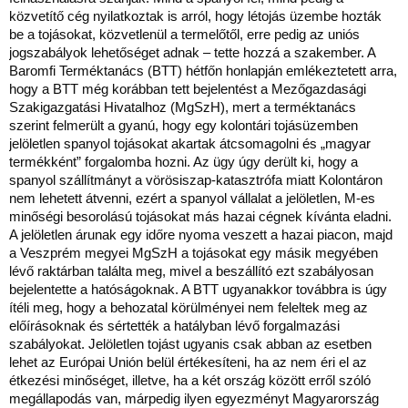
közvetítő cég nyilatkoztak is arról, hogy létojás üzembe hozták
be a tojásokat, közvetlenül a termelőtől, erre pedig az uniós
jogszabályok lehetőséget adnak – tette hozzá a szakember. A
Baromfi Terméktanács (BTT) hétfőn honlapján emlékeztetett arra,
hogy a BTT még korábban tett bejelentést a Mezőgazdasági
Szakigazgatási Hivatalhoz (MgSzH), mert a terméktanács
szerint felmerült a gyanú, hogy egy kolontári tojásüzemben
jelöletlen spanyol tojásokat akartak átcsomagolni és „magyar
termékként” forgalomba hozni. Az ügy úgy derült ki, hogy a
spanyol szállítmányt a vörösiszap-katasztrófa miatt Kolontáron
nem lehetett átvenni, ezért a spanyol vállalat a jelöletlen, M-es
minőségi besorolású tojásokat más hazai cégnek kívánta eladni.
A jelöletlen árunak egy időre nyoma veszett a hazai piacon, majd
a Veszprém megyei MgSzH a tojásokat egy másik megyében
lévő raktárban találta meg, mivel a beszállító ezt szabályosan
bejelentette a hatóságoknak. A BTT ugyanakkor továbbra is úgy
ítéli meg, hogy a behozatal körülményei nem feleltek meg az
előírásoknak és sértették a hatályban lévő forgalmazási
szabályokat. Jelöletlen tojást ugyanis csak abban az esetben
lehet az Európai Unión belül értékesíteni, ha az nem éri el az
étkezési minőséget, illetve, ha a két ország között erről szóló
megállapodás van, márpedig ilyen egyezményt Magyarország