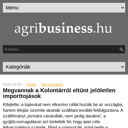
2010-10-18
Archív
No comments
Megvannak a Kolontárról eltűnt jelöletlen
importtojások
Kifejtette: a tojásokat nem étkezési céllal hozták be az országba,
hanem létojás üzembe akarták szállítani további feldolgozásra. A
szállítmányt „tonnára vásárolták, nem pedig dar
abra”, a
gyűjtőcsomagoláson azt tüntették fel, hogy ipari célú
felhasználásra szánják. Mind a spanyol fél, mind pedig a