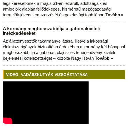
legsikeresebbnek a május 31-én lezárult, adottságaik és
ambícióik alapján fejlődőképes, kisméretű mezőgazdasági
termelők jövedelemszerzését és gazdasági több lábon
Tovább »
A kormány meghosszabbítja a gabonakiviteli
intézkedéseket
Az állattenyésztők takarmányellátása, illetve a lakossági
élelmiszerigények biztosítása érdekében a kormány két hónappal
meghosszabbítja a gabona-, olajos- és fehérjenövény kiviteli
bejelentési kötelezettséget – közölte Nagy István
Tovább »
VIDEÓ: VADÁSZKUTYÁK VIZSGÁZTATÁSA