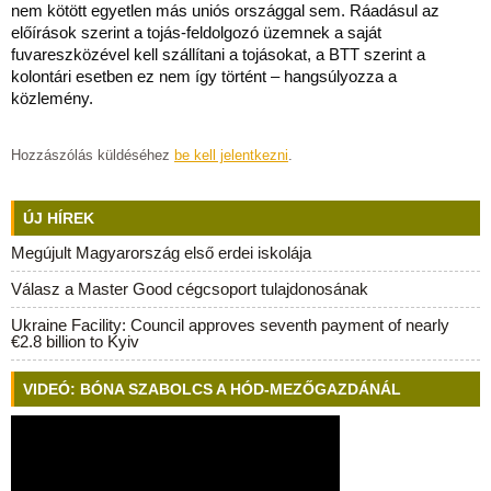
nem kötött egyetlen más uniós országgal sem. Ráadásul az
előírások szerint a tojás-feldolgozó üzemnek a saját
fuvareszközével kell szállítani a tojásokat, a BTT szerint a
kolontári esetben ez nem így történt – hangsúlyozza a
közlemény.
Hozzászólás küldéséhez
be kell jelentkezni
.
ÚJ HÍREK
Megújult Magyarország első erdei iskolája
Válasz a Master Good cégcsoport tulajdonosának
Ukraine Facility: Council approves seventh payment of nearly
€2.8 billion to Kyiv
VIDEÓ: BÓNA SZABOLCS A HÓD-MEZŐGAZDÁNÁL