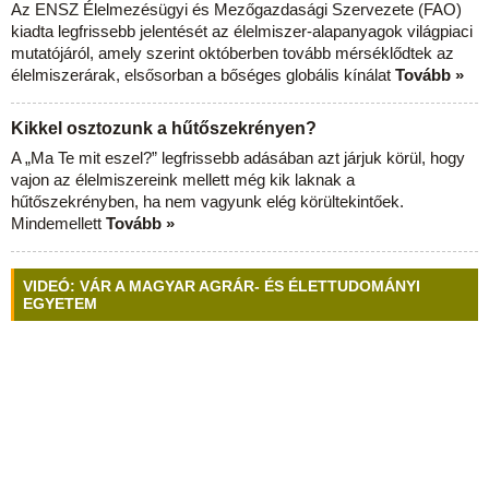
Az ENSZ Élelmezésügyi és Mezőgazdasági Szervezete (FAO)
kiadta legfrissebb jelentését az élelmiszer-alapanyagok világpiaci
mutatójáról, amely szerint októberben tovább mérséklődtek az
élelmiszerárak, elsősorban a bőséges globális kínálat
Tovább »
Kikkel osztozunk a hűtőszekrényen?
A „Ma Te mit eszel?” legfrissebb adásában azt járjuk körül, hogy
vajon az élelmiszereink mellett még kik laknak a
hűtőszekrényben, ha nem vagyunk elég körültekintőek.
Mindemellett
Tovább »
VIDEÓ: VÁR A MAGYAR AGRÁR- ÉS ÉLETTUDOMÁNYI
EGYETEM