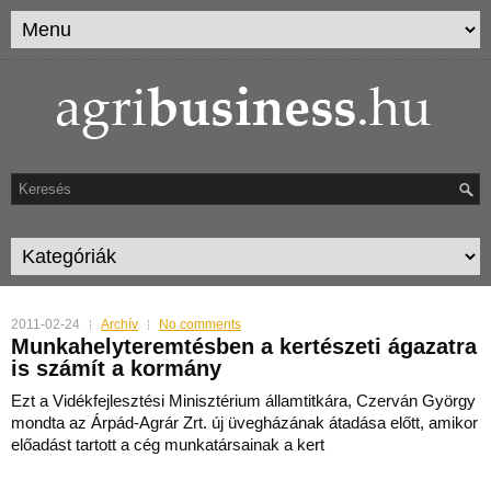
2011-02-24
Archív
No comments
Munkahelyteremtésben a kertészeti ágazatra
is számít a kormány
Ezt a Vidékfejlesztési Minisztérium államtitkára, Czerván György
mondta az Árpád-Agrár Zrt. új üvegházának átadása előtt, amikor
előadást tartott a cég munkatársainak a kert