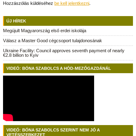
Hozzászólás küldéséhez
be kell jelentkezni
.
ÚJ HÍREK
Megújult Magyarország első erdei iskolája
Válasz a Master Good cégcsoport tulajdonosának
Ukraine Facility: Council approves seventh payment of nearly
€2.8 billion to Kyiv
VIDEÓ: BÓNA SZABOLCS A HÓD-MEZŐGAZDÁNÁL
VIDEÓ: BÓNA SZABOLCS SZERINT NEM JÓ A
VETÉSSZERKEZET