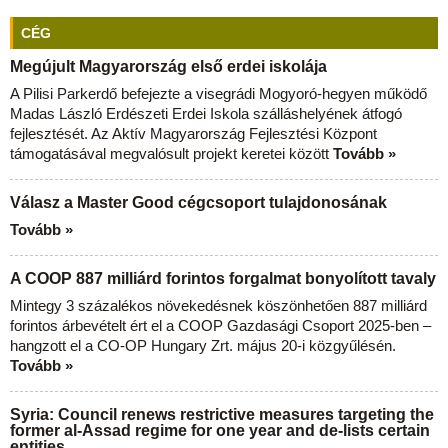
CÉG
Megújult Magyarország első erdei iskolája
A Pilisi Parkerdő befejezte a visegrádi Mogyoró-hegyen működő
Madas László Erdészeti Erdei Iskola szálláshelyének átfogó
fejlesztését. Az Aktív Magyarország Fejlesztési Központ
támogatásával megvalósult projekt keretei között
Tovább »
Válasz a Master Good cégcsoport tulajdonosának
Tovább »
A COOP 887 milliárd forintos forgalmat bonyolított tavaly
Mintegy 3 százalékos növekedésnek köszönhetően 887 milliárd
forintos árbevételt ért el a COOP Gazdasági Csoport 2025-ben –
hangzott el a CO-OP Hungary Zrt. május 20-i közgyűlésén.
Tovább »
Syria: Council renews restrictive measures targeting the
former al-Assad regime for one year and de-lists certain
entities