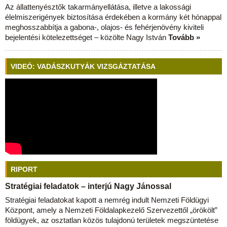
Az állattenyésztők takarmányellátása, illetve a lakossági
élelmiszerigények biztosítása érdekében a kormány két hónappal
meghosszabbítja a gabona-, olajos- és fehérjenövény kiviteli
bejelentési kötelezettséget – közölte Nagy István
Tovább »
VIDEÓ: VADÁSZKUTYÁK VIZSGÁZTATÁSA
RIPORT
Stratégiai feladatok – interjú Nagy Jánossal
Stratégiai feladatokat kapott a nemrég indult Nemzeti Földügyi
Központ, amely a Nemzeti Földalapkezelő Szervezettől „örökölt”
földügyek, az osztatlan közös tulajdonú területek megszüntetése