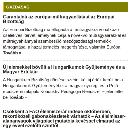
GAZDASÁG
Garantálná az európai műtrágyaellátást az Európai
Bizottság
Az Európai Bizottság ma elfogadta a műtrágyákra vonatkozó
cselekvési tervet, amelynek célja a növekvő műtrágyaárakkal és
műtrágyahiánnyal szembesülő mezőgazdasági termelők
támogatása, a hazai termelés megerősítése, valamint Európa
Tovább »
Új elemekkel bővült a Hungarikumok Gyűjteménye és a
Magyar Értéktár
A Hungarikum Bizottság döntése szerint két új érték került be a
Hungarikumok Gyűjteményébe: a magyar nyereg, és a Pető-
módszeren alapuló Konduktív Pedagógia Rendszer – jelentette
be
Tovább »
Csökkent a FAO élelmiszerár-indexe októberben,
rekordközeli gabonakészletek várhatók – Az élelmiszer-
alapanyagok világpiaci mutatója kevéssel elmarad az
egy évvel ezelőtti szinttől