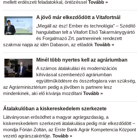
mellett erdészeti feladatokkal, öntözéssel
Tovább »
A jövő már elkezdődött a Vitafortnál
„Megáll az ész! Ember és technológia” – Szédítő
hangulatban telt a Vitafort Első Takarmánygyártó
és Forgalmazó Zrt. partnereinek rendezett
szakmai napja az idén Dabason, az előadók
Tovább »
Minél több nyertes kell az agráriumban
A számos átalakulási és modernizációs
kihívással szembenéző agráriumban
együttműködésre és összefogásra van szükség,
az Agrárminisztérium pedig a jövőben is partnere lesz
mindenkinek, aki elő kívánja mozdítani
Tovább »
Átalakulóban a kiskereskedelem szerkezete
Látványosan erősödhet a magyar agrárgazdaság, a
kiskereskedelem szerkezeti átalakulása pedig már elkezdődött –
mondja Fórián Zoltán, az Erste Bank Agrár Kompetencia Központ
vezető agrárszakértője.
Tovább »