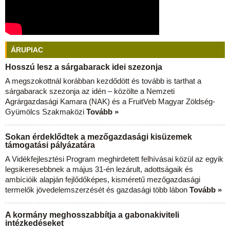
ÁRUPIAC
Hosszú lesz a sárgabarack idei szezonja
A megszokottnál korábban kezdődött és tovább is tarthat a
sárgabarack szezonja az idén – közölte a Nemzeti
Agrárgazdasági Kamara (NAK) és a FruitVeb Magyar Zöldség-
Gyümölcs Szakmaközi
Tovább »
Sokan érdeklődtek a mezőgazdasági kisüzemek
támogatási pályázatára
A Vidékfejlesztési Program meghirdetett felhívásai közül az egyik
legsikeresebbnek a május 31-én lezárult, adottságaik és
ambícióik alapján fejlődőképes, kisméretű mezőgazdasági
termelők jövedelemszerzését és gazdasági több lábon
Tovább »
A kormány meghosszabbítja a gabonakiviteli
intézkedéseket