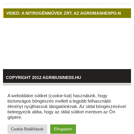
VIDEÓ: A NITROGÉNMŰVEK ZRT. AZ AGROMASHEXPO-N
COPYRIGHT 2012 AGRIBUSINESS.HU
© 2026
agribusiness.hu
A weboldalon sütiket (cookie-kat) használunk, hogy
biztonságos böngészés mellett a legjobb felhasználói
élményt nyújthassuk látogatóinknak. Az oldal böngészésével
beleegyezik abba, hogy az oldal sütiket mentsen az Ön
gépére.
Cookie Beállítások
Elfogadom