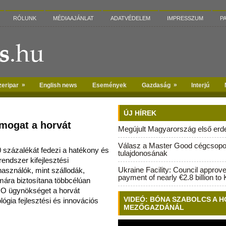
RÓLUNK
MÉDIAAJÁNLAT
ADATVÉDELEM
IMPRESSZUM
P
»
»
zeripar
English news
Események
Gazdaság
Interjú
ÚJ HÍREK
mogat a horvát
Megújult Magyarország első erdei
Válasz a Master Good cégcsopo
százalékát fedezi a hatékony és
tulajdonosának
endszer kifejlesztési
Ukraine Facility: Council approv
asználók, mint száll
odák,
payment of nearly €2.8 billion to 
ára biztosítana többcélúan
RO ügynökséget a horvát
VIDEÓ: BÓNA SZABOLCS A H
ógia fejlesztési és innovációs
MEZŐGAZDÁNÁL