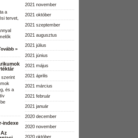
2021 november
ta a
2021 október
i tervet,
2021 szeptember
ánnyal
2021 augusztus
melők
2021 július
Tovább »
2021 június
arikumok
2021 május
téktár
2021 április
szerint
kumok
2021 március
g, és a
tív
2021 február
 be
2021 január
2020 december
r-indexe
2020 november
 Az
2020 október
gpiaci