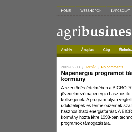
HOME
WEBSHOPOK
KAPCSOLAT
Archív
Árupiac
Cég
Élelmis
2009-09-03
Archív
No comments
Napenergia programot tá
kormány
A szerződés értelmében a BICRO 70 
jövedelmező napenergia hasznosító r
költségének. A program olyan végfelh
üdülőtelepek és termelőüzemek szám
hasznosítható energiaforrást. A BIC
kormány hozta létre 1998-ban technol
programok támogatására.