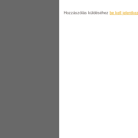
Hozzászólás küldéséhez
be kell jelentke