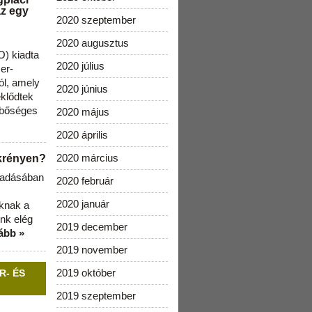
az egy
2020 szeptember
2020 augusztus
) kiadta
2020 július
zer-
ól, amely
2020 június
klődtek
 bőséges
2020 május
2020 április
2020 március
ekrényen?
b adásában
2020 február
2020 január
aknak a
nk elég
2019 december
ább »
2019 november
2019 október
R- ÉS
2019 szeptember