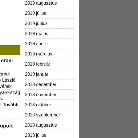
2019 augusztus
2019 július
2019 június
2019 május
2019 április
2019 március
 erdei
2019 február
grádi
2019 január
 László
2018 december
lyének
gyarország
2018 november
val
tt
Tovább
2018 október
2018 szeptember
2018 augusztus
oport
2018 július