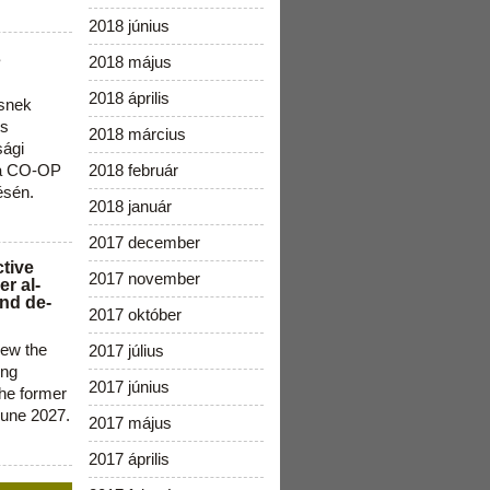
2018 június
s
2018 május
2018 április
snek
os
2018 március
sági
 a CO-OP
2018 február
ésén.
2018 január
2017 december
ctive
2017 november
r al-
nd de-
2017 október
new the
2017 július
ing
2017 június
the former
June 2027.
2017 május
2017 április