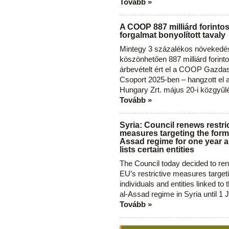
Tovább »
A COOP 887 milliárd forinto
forgalmat bonyolított tavaly
Mintegy 3 százalékos növekedé
köszönhetően 887 milliárd forint
árbevételt ért el a COOP Gazda
Csoport 2025-ben – hangzott el
Hungary Zrt. május 20-i közgyűl
Tovább »
Syria: Council renews restri
measures targeting the forme
Assad regime for one year a
lists certain entities
The Council today decided to re
EU’s restrictive measures target
individuals and entities linked to 
al-Assad regime in Syria until 1 
Tovább »