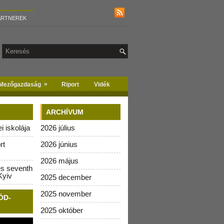
ARTNEREK
»
Mezőgazdaság
Riport
Vidék
ARCHÍVUM
 iskolája
2026 július
rt
2026 június
2026 május
es seventh
Kyiv
2025 december
2025 november
ÓD-
2025 október