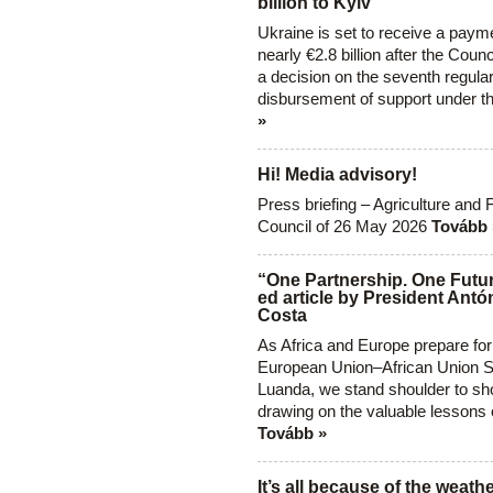
billion to Kyiv
Ukraine is set to receive a paym
nearly €2.8 billion after the Coun
a decision on the seventh regula
disbursement of support under t
»
Hi! Media advisory!
Press briefing – Agriculture and 
Council of 26 May 2026
Tovább 
“One Partnership. One Futur
ed article by President Antó
Costa
As Africa and Europe prepare for
European Union–African Union S
Luanda, we stand shoulder to sho
drawing on the valuable lessons 
Tovább »
It’s all because of the weathe