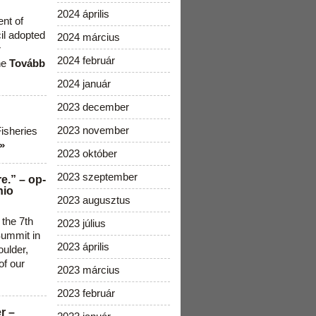
2024 április
ent of
cil adopted
2024 március
r
2024 február
he
Tovább
2024 január
2023 december
2023 november
Fisheries
»
2023 október
2023 szeptember
e.” – op-
nio
2023 augusztus
 the 7th
2023 július
ummit in
2023 április
ulder,
of our
2023 március
2023 február
r –