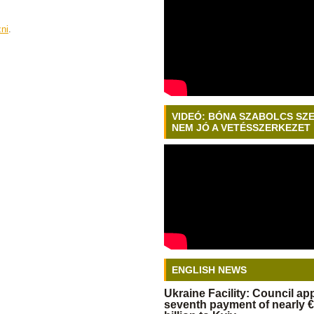
zni
.
VIDEÓ: BÓNA SZABOLCS SZ
NEM JÓ A VETÉSSZERKEZET
ENGLISH NEWS
Ukraine Facility: Council a
seventh payment of nearly €