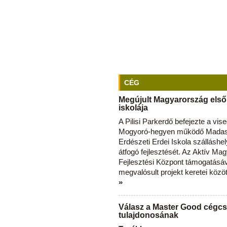
CÉG
Megújult Magyarország első
iskolája
A Pilisi Parkerdő befejezte a vise
Mogyoró-hegyen működő Madas
Erdészeti Erdei Iskola szálláshe
átfogó fejlesztését. Az Aktív Ma
Fejlesztési Központ támogatásá
megvalósult projekt keretei közö
»
Válasz a Master Good cégcs
tulajdonosának