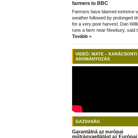
farmers to BBC
Farmers have blamed extreme 
weather followed by prolonged dr
for a very poor harvest. Dan Will
runs a farm near Newbury, said 
Tovább »
VIDEÓ: MATE – KARÁCSONYI
ADOMÁNYOZÁS
GAZDASÁG
Garantálná az európai
műtrágyaellátást az Európai