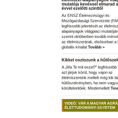
mutatója kevéssel elmarad 
évvel ezelőtti szinttől
Az ENSZ Élelmezésügyi és
Mezőgazdasági Szervezete (FAO
legfrissebb jelentését az élelmis
alapanyagok világpiaci mutatójár
szerint októberben tovább mérsé
az élelmiszerárak, elsősorban a
globális kínálat
Tovább »
Kikkel osztozunk a hűtősz
A „Ma Te mit eszel?” legfrisseb
azt járjuk körül, hogy vajon az
élelmiszereink mellett még kik l
hűtőszekrényben, ha nem vagyu
körültekintőek. Mindemellett
Tov
VIDEÓ: VÁR A MAGYAR AGRÁ
ÉLETTUDOMÁNYI EGYETEM