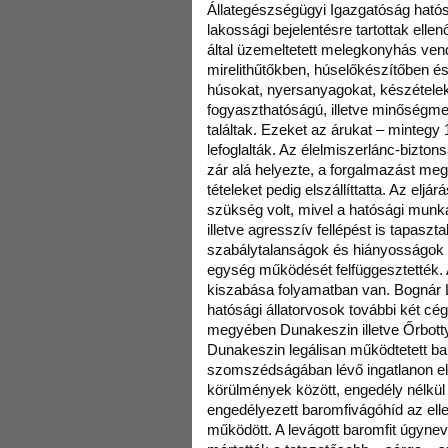
Állategészségügyi Igazgatóság hatósá
lakossági bejelentésre tartottak ell
által üzemeltetett melegkonyhás vend
mirelithűtőkben, húselőkészítőben és 
húsokat, nyersanyagokat, készételeke
fogyaszthatóságú, illetve minőségme
találtak. Ezeket az árukat – mintegy
lefoglalták. Az élelmiszerlánc-bizton
zár alá helyezte, a forgalmazást megti
tételeket pedig elszállíttatta. Az eljá
szükség volt, mivel a hatósági munk
illetve agresszív fellépést is tapaszta
szabálytalanságok és hiányosságok 
egység működését felfüggesztették. A
kiszabása folyamatban van. Bognár L
hatósági állatorvosok további két cég
megyében Dunakeszin illetve Őrbotty
Dunakeszin legálisan működtetett b
szomszédságában lévő ingatlanon elf
körülmények között, engedély nélkül 
engedélyezett baromfivágóhíd az ell
működött. A levágott baromfit úgyne