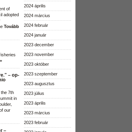
2024 április
ent of
cil adopted
2024 március
r
2024 február
he
Tovább
2024 január
2023 december
2023 november
Fisheries
»
2023 október
2023 szeptember
e.” – op-
nio
2023 augusztus
 the 7th
2023 július
ummit in
2023 április
ulder,
of our
2023 március
2023 február
r –