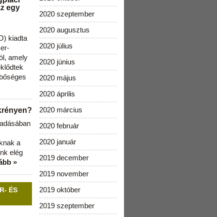
az egy
2020 szeptember
2020 augusztus
) kiadta
2020 július
zer-
ól, amely
2020 június
klődtek
 bőséges
2020 május
2020 április
2020 március
ekrényen?
b adásában
2020 február
2020 január
aknak a
nk elég
2019 december
ább »
2019 november
2019 október
R- ÉS
2019 szeptember