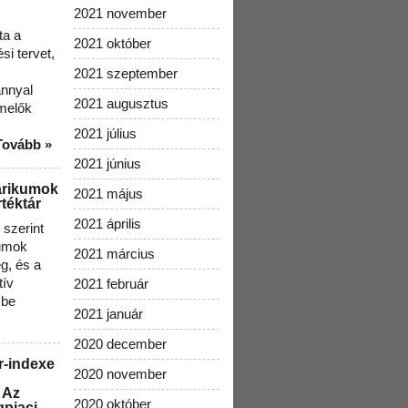
2021 november
ta a
2021 október
i tervet,
2021 szeptember
ánnyal
2021 augusztus
melők
2021 július
Tovább »
2021 június
arikumok
2021 május
téktár
2021 április
szerint
kumok
2021 március
g, és a
tív
2021 február
 be
2021 január
2020 december
r-indexe
2020 november
 Az
2020 október
gpiaci