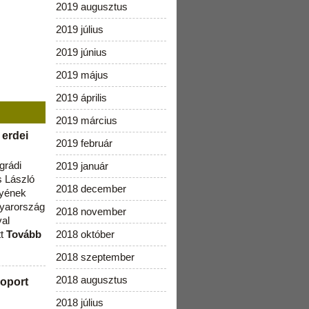
2019 augusztus
2019 július
2019 június
2019 május
2019 április
2019 március
 erdei
2019 február
grádi
2019 január
 László
2018 december
lyének
gyarország
2018 november
val
tt
Tovább
2018 október
2018 szeptember
2018 augusztus
oport
2018 július