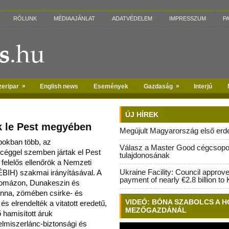
RÓLUNK
MÉDIAAJÁNLAT
ADATVÉDELEM
IMPRESSZUM
P
»
»
zeripar
English news
Események
Gazdaság
Interjú
ÚJ HÍREK
k le Pest megyében
Megújult Magyarország első erdei
pokban több, az
Válasz a Master Good cégcsopo
 céggel szemben jártak el Pest
tulajdonosának
felelős ellenőrök a Nemzeti
Ukraine Facility: Council approv
NÉBIH) szakmai irányításával.
A
payment of nearly €2.8 billion to 
 Pomázon, Dunakeszin és
nna, zömében csirke- és
VIDEÓ: BÓNA SZABOLCS A H
és elrendelték a vitatott eredetű,
MEZŐGAZDÁNÁL
ő hamisított áruk
lmiszerlánc-biztonsági és