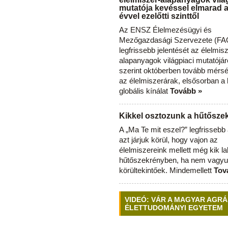
mutatója kevéssel elmarad 
évvel ezelőtti szinttől
Az ENSZ Élelmezésügyi és
Mezőgazdasági Szervezete (FAO
legfrissebb jelentését az élelmis
alapanyagok világpiaci mutatójár
szerint októberben tovább mérsé
az élelmiszerárak, elsősorban a
globális kínálat
Tovább »
Kikkel osztozunk a hűtősz
A „Ma Te mit eszel?” legfrisseb
azt járjuk körül, hogy vajon az
élelmiszereink mellett még kik l
hűtőszekrényben, ha nem vagyu
körültekintőek. Mindemellett
Tov
VIDEÓ: VÁR A MAGYAR AGRÁ
ÉLETTUDOMÁNYI EGYETEM