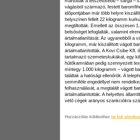
mártották a tetszetősebb – sárga – sz
vágásból származó, festett baromfih
időpontjában már több helyre kiszáll
helyszínen fellelt 22 kilogramm kurk
megtiltották. Emellett az összesen 1
belsőséget lefoglalták, valamint elren
ártalmatlanítását. Az ugyanebből a 
kilogramm, már kiszállított vágott ba
ártalmatlanították. A Kovi Csibe Kft. ő
tartalmazó szemeteskukákat, egy ki
hűtőkamrában pedig szennyezett textí
mintegy 1.000 kilogramm – vágott ba
találtak a hatósági ellenőrök. A tele
semmiféle engedéllyel nem rendelkezi
felhasználását, a megtalált vágott bar
ártalmatlanították. A helyettes államti
vétő cégek arányos szankciókra szá
Hozzászólás küldéséhez
be kell jelentke