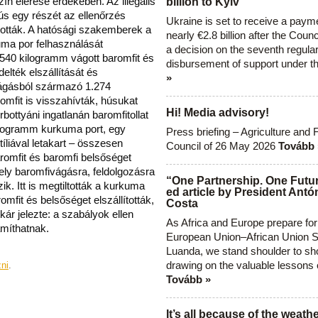
ín elérése érdekében. Az illegális
billion to Kyiv
ús egy részét az ellenőrzés
Ukraine is set to receive a paym
ították. A hatósági szakemberek a
nearly €2.8 billion after the Coun
uma por felhasználását
a decision on the seventh regula
.540 kilogramm vágott baromfit és
disbursement of support under t
delték elszállítását és
»
vágásból származó 1.274
romfit is visszahívták, húsukat
Hi! Media advisory!
rbottyáni ingatlanán baromfitollat
logramm kurkuma port, egy
Press briefing – Agriculture and 
liával letakart – összesen
Council of 26 May 2026
Tovább 
romfit és baromfi belsőséget
phely baromfivágásra, feldolgozásra
“One Partnership. One Futur
k. Itt is megtiltották a kurkuma
ed article by President Antó
omfit és belsőséget elszállították,
Costa
tkár jelezte: a szabályok ellen
As Africa and Europe prepare for
míthatnak.
European Union–African Union S
Luanda, we stand shoulder to sho
drawing on the valuable lessons 
zni
.
Tovább »
It’s all because of the weathe