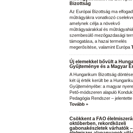
Bizottság
Az Európai Bizottság ma elfogad
műtrágyákra vonatkozó cselekvés
amelynek célja a növekvő
műtrágyaárakkal és műtrágyahi
szembesülő mezőgazdasági ter
támogatása, a hazai termelés
megerősítése, valamint Európa
Új elemekkel bővült a Hung
Gyűjteménye és a Magyar Ér
A Hungarikum Bizottság döntése 
két új érték került be a Hungari
Gyűjteményébe: a magyar nyere
Pető-módszeren alapuló Konduk
Pedagógia Rendszer – jelentette
Tovább »
Csökkent a FAO élelmiszerá
októberben, rekordközeli
gabonakészletek várhatók –
élelmiszer-alapanyagok vilá