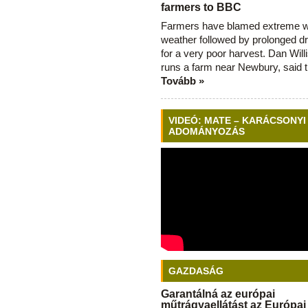
farmers to BBC
Farmers have blamed extreme 
weather followed by prolonged dr
for a very poor harvest. Dan Will
runs a farm near Newbury, said 
Tovább »
VIDEÓ: MATE – KARÁCSONYI
ADOMÁNYOZÁS
GAZDASÁG
Garantálná az európai
műtrágyaellátást az Európai