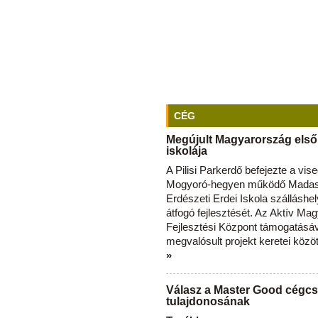
CÉG
Megújult Magyarország első
iskolája
A Pilisi Parkerdő befejezte a vise
Mogyoró-hegyen működő Madas
Erdészeti Erdei Iskola szálláshe
átfogó fejlesztését. Az Aktív Ma
Fejlesztési Központ támogatásá
megvalósult projekt keretei közö
»
Válasz a Master Good cégcs
tulajdonosának