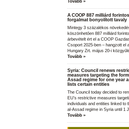
Tovább »
A COOP 887 milliárd forinto
forgalmat bonyolított tavaly
Mintegy 3 százalékos növekedé
köszönhetően 887 milliárd forint
árbevételt ért el a COOP Gazda
Csoport 2025-ben – hangzott el
Hungary Zrt. május 20-i közgyűl
Tovább »
Syria: Council renews restri
measures targeting the forme
Assad regime for one year a
lists certain entities
The Council today decided to re
EU’s restrictive measures target
individuals and entities linked to 
al-Assad regime in Syria until 1 
Tovább »