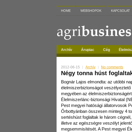
HOME
WEBSHOPOK
KAPCSOLAT
Archív
Árupiac
Cég
Élelmis
2012-06-15
Archív
No comments
Négy tonna húst foglalta
Bognár Lajos elmondta: az utóbbi na
élelmiszerbiztonságot veszélyeztető
megyében az élelmiszerbiztonságért 
Élelmiszerlánc-biztonsági Hivatal (
Pest megyei hatósági állatorvosok
Őrbottyánban összesen mintegy 4 to
sertéshúst foglaltak le három cégnél, 
illetve az egészségre veszélyt jelent
megsemmisítését. A Pest megyei Éle