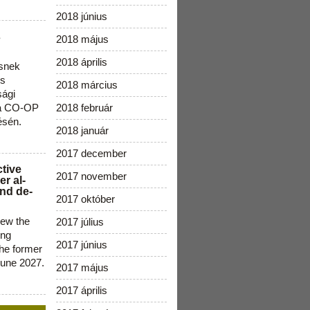
2018 június
s
2018 május
2018 április
snek
os
2018 március
sági
 a CO-OP
2018 február
ésén.
2018 január
2017 december
ctive
2017 november
r al-
nd de-
2017 október
new the
2017 július
ing
2017 június
the former
June 2027.
2017 május
2017 április