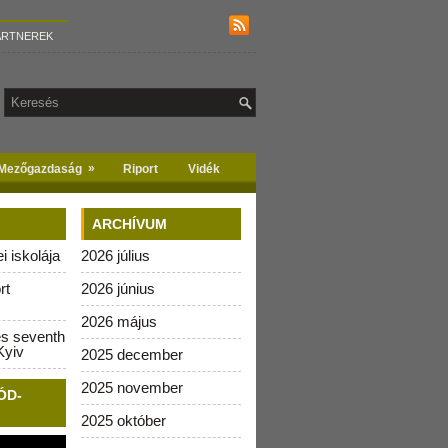
ARTNEREK
»
Mezőgazdaság
Riport
Vidék
ARCHÍVUM
 iskolája
2026 július
rt
2026 június
2026 május
es seventh
Kyiv
2025 december
2025 november
ÓD-
2025 október