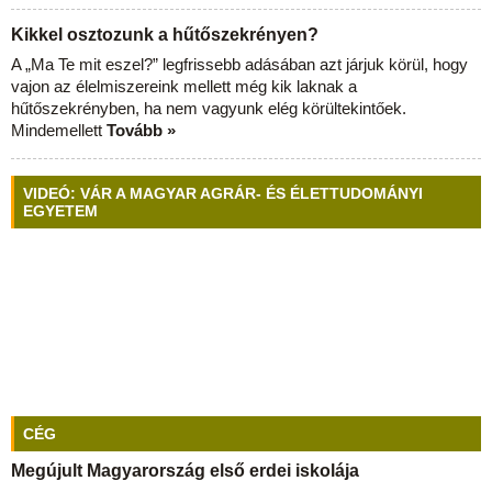
Kikkel osztozunk a hűtőszekrényen?
A „Ma Te mit eszel?” legfrissebb adásában azt járjuk körül, hogy
vajon az élelmiszereink mellett még kik laknak a
hűtőszekrényben, ha nem vagyunk elég körültekintőek.
Mindemellett
Tovább »
VIDEÓ: VÁR A MAGYAR AGRÁR- ÉS ÉLETTUDOMÁNYI
EGYETEM
CÉG
Megújult Magyarország első erdei iskolája