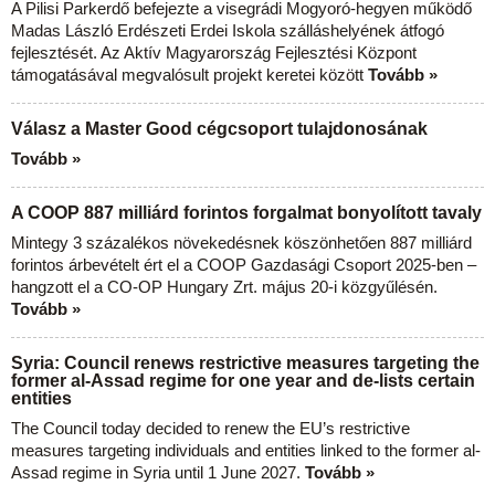
A Pilisi Parkerdő befejezte a visegrádi Mogyoró-hegyen működő
Madas László Erdészeti Erdei Iskola szálláshelyének átfogó
fejlesztését. Az Aktív Magyarország Fejlesztési Központ
támogatásával megvalósult projekt keretei között
Tovább »
Válasz a Master Good cégcsoport tulajdonosának
Tovább »
A COOP 887 milliárd forintos forgalmat bonyolított tavaly
Mintegy 3 százalékos növekedésnek köszönhetően 887 milliárd
forintos árbevételt ért el a COOP Gazdasági Csoport 2025-ben –
hangzott el a CO-OP Hungary Zrt. május 20-i közgyűlésén.
Tovább »
Syria: Council renews restrictive measures targeting the
former al-Assad regime for one year and de-lists certain
entities
The Council today decided to renew the EU’s restrictive
measures targeting individuals and entities linked to the former al-
Assad regime in Syria until 1 June 2027.
Tovább »