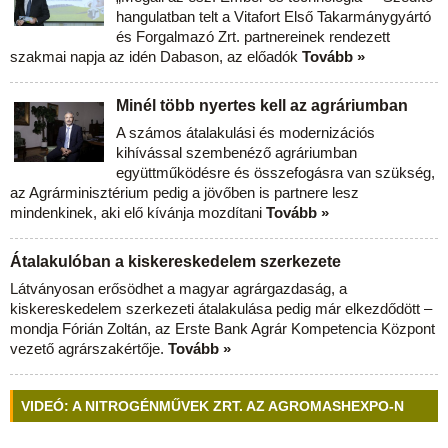
hangulatban telt a Vitafort Első Takarmánygyártó
és Forgalmazó Zrt. partnereinek rendezett
szakmai napja az idén Dabason, az előadók
Tovább »
Minél több nyertes kell az agráriumban
A számos átalakulási és modernizációs
kihívással szembenéző agráriumban
együttműködésre és összefogásra van szükség,
az Agrárminisztérium pedig a jövőben is partnere lesz
mindenkinek, aki elő kívánja mozdítani
Tovább »
Átalakulóban a kiskereskedelem szerkezete
Látványosan erősödhet a magyar agrárgazdaság, a
kiskereskedelem szerkezeti átalakulása pedig már elkezdődött –
mondja Fórián Zoltán, az Erste Bank Agrár Kompetencia Központ
vezető agrárszakértője.
Tovább »
VIDEÓ: A NITROGÉNMŰVEK ZRT. AZ AGROMASHEXPO-N