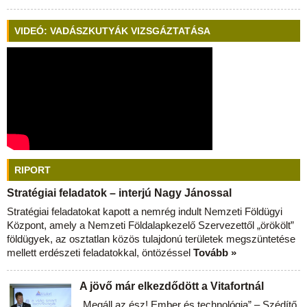
VIDEÓ: VADÁSZKUTYÁK VIZSGÁZTATÁSA
RIPORT
Stratégiai feladatok – interjú Nagy Jánossal
Stratégiai feladatokat kapott a nemrég indult Nemzeti Földügyi
Központ, amely a Nemzeti Földalapkezelő Szervezettől „örökölt”
földügyek, az osztatlan közös tulajdonú területek megszüntetése
mellett erdészeti feladatokkal, öntözéssel
Tovább »
A jövő már elkezdődött a Vitafortnál
„Megáll az ész! Ember és technológia” – Szédítő