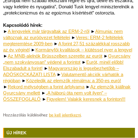
„Európát nem szabad felosztani régire és újra, délire és északira,
vagy keletire és nyugatira”, Donald Tusk lengyel miniszterelnök a
„protekcionizmus és az egoizmus kísértését” ostorozta.
Kapcsolódó hírek:
►
A lengyelek már tárgyaltak az ERM-2-ről
►
Almunia: nem
változnak az euróövezet feltételei
►
Veres: ERM-2 feltételek
megteremtése 2009-ben
►
A forint 27,51 százalékkal rosszabb
az év véginél
►
Kormányfői kvalitások – kiütéssel nyer a lengyel
►
Az MNB-alelnök Brüsszelben szerette az eurót
►
Gyurcsány
„nem szokványosan” védené a forintot
►
Eurót, minél előbb!
Elszabadult a forint!
►
Magyarország is legsebezhetőbb –
ADÓSKOCKÁZATI LISTA
►
Valutamentő akciók várhatók a
régióban
►
Közeledik az elemzők rémálma: a 350-es euró!
►
Rekord mélységben a forint árfolyama
►
Az elemzők kiállnak
Gyurcsány mellett
►
„A háború óta nem volt ilyen” –
ÖSSZEFOGLALÓ
►
Figyelem! Valakik keresnek a forinton!!!
Hozzászólás küldéséhez
be kell jelentkezni
.
ÚJ HÍREK