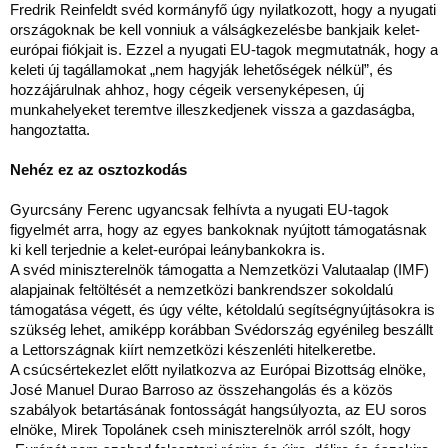
Fredrik Reinfeldt svéd kormányfő úgy nyilatkozott, hogy a nyugati
országoknak be kell vonniuk a válságkezelésbe bankjaik kelet-
európai fiókjait is. Ezzel a nyugati EU-tagok megmutatnák, hogy a
keleti új tagállamokat „nem hagyják lehetőségek nélkül”, és
hozzájárulnak ahhoz, hogy cégeik versenyképesen, új
munkahelyeket teremtve illeszkedjenek vissza a gazdaságba,
hangoztatta.
Nehéz ez az osztozkodás
Gyurcsány Ferenc ugyancsak felhívta a nyugati EU-tagok
figyelmét arra, hogy az egyes bankoknak nyújtott támogatásnak
ki kell terjednie a kelet-európai leánybankokra is.
A svéd miniszterelnök támogatta a Nemzetközi Valutaalap (IMF)
alapjainak feltöltését a nemzetközi bankrendszer sokoldalú
támogatása végett, és úgy vélte, kétoldalú segítségnyújtásokra is
szükség lehet, amiképp korábban Svédország egyénileg beszállt
a Lettországnak kiírt nemzetközi készenléti hitelkeretbe.
A csúcsértekezlet előtt nyilatkozva az Európai Bizottság elnöke,
José Manuel Durao Barroso az összehangolás és a közös
szabályok betartásának fontosságát hangsúlyozta, az EU soros
elnöke, Mirek Topolánek cseh miniszterelnök arról szólt, hogy