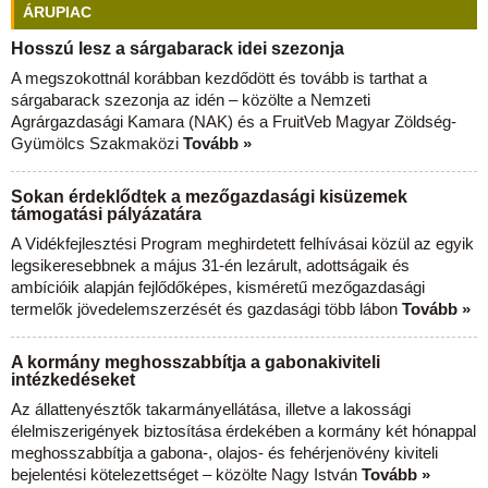
ÁRUPIAC
Hosszú lesz a sárgabarack idei szezonja
A megszokottnál korábban kezdődött és tovább is tarthat a
sárgabarack szezonja az idén – közölte a Nemzeti
Agrárgazdasági Kamara (NAK) és a FruitVeb Magyar Zöldség-
Gyümölcs Szakmaközi
Tovább »
Sokan érdeklődtek a mezőgazdasági kisüzemek
támogatási pályázatára
A Vidékfejlesztési Program meghirdetett felhívásai közül az egyik
legsikeresebbnek a május 31-én lezárult, adottságaik és
ambícióik alapján fejlődőképes, kisméretű mezőgazdasági
termelők jövedelemszerzését és gazdasági több lábon
Tovább »
A kormány meghosszabbítja a gabonakiviteli
intézkedéseket
Az állattenyésztők takarmányellátása, illetve a lakossági
élelmiszerigények biztosítása érdekében a kormány két hónappal
meghosszabbítja a gabona-, olajos- és fehérjenövény kiviteli
bejelentési kötelezettséget – közölte Nagy István
Tovább »