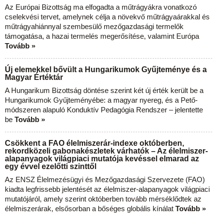
Az Európai Bizottság ma elfogadta a műtrágyákra vonatkozó
cselekvési tervet, amelynek célja a növekvő műtrágyaárakkal és
műtrágyahiánnyal szembesülő mezőgazdasági termelők
támogatása, a hazai termelés megerősítése, valamint Európa
Tovább »
Új elemekkel bővült a Hungarikumok Gyűjteménye és a
Magyar Értéktár
A Hungarikum Bizottság döntése szerint két új érték került be a
Hungarikumok Gyűjteményébe: a magyar nyereg, és a Pető-
módszeren alapuló Konduktív Pedagógia Rendszer – jelentette
be
Tovább »
Csökkent a FAO élelmiszerár-indexe októberben,
rekordközeli gabonakészletek várhatók – Az élelmiszer-
alapanyagok világpiaci mutatója kevéssel elmarad az
egy évvel ezelőtti szinttől
Az ENSZ Élelmezésügyi és Mezőgazdasági Szervezete (FAO)
kiadta legfrissebb jelentését az élelmiszer-alapanyagok világpiaci
mutatójáról, amely szerint októberben tovább mérséklődtek az
élelmiszerárak, elsősorban a bőséges globális kínálat
Tovább »