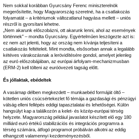
Nem sokkal k
orábban Gyurcsány Ferenc miniszterelnök
megerősítette, hogy Magyarország szeretné, ha a csatlakozás
folyamatát – a kritériumok változatlanul hagyása mellett – uniós
részről is gyorsítani lehetne.
„Nem akarunk előszobázni, ott akarunk lenni, ahol az események
történnek” – mondta Gyurcsány. Egyértelműen leszögezte azt is:
ez nem azt jelenti, hogy az ország nem kívánja teljesíteni a
csatlakozás feltételeit. Mint mondta, elsősorban annak a legalább
kétéves várakozásnak a lerövidítésére gondol, amelyet jelenleg
az euró előszobájában, az európai árfolyam-mechanizmusban
(ERM-2) kell tölteni az euróövezeti tagság előtt.
És jóllaktak, ebédeltek
A vasárnap délben megkezdett – munkaebéd formáját öltő –
kötetlen uniós csúcsértekezlet fő témája a gazdasági és pénzügyi
válság elleni fellépés eddigi tapasztalatai és lehetőségei. Külön
hangsúlyt kap a találkozón a kelet- és közép-európai térség
helyzete. Magyarország például javaslatot készített elő egy 180
milliárd euró értékű stabilizációs és integrációs programra a
térség számára, átfogó programot próbálván alkotni az eddig
elhangzott valamennyi kezdeményezésből.