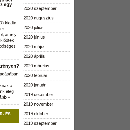
az egy
2020 szeptember
2020 augusztus
) kiadta
2020 július
zer-
ól, amely
2020 június
klődtek
 bőséges
2020 május
2020 április
2020 március
ekrényen?
b adásában
2020 február
2020 január
aknak a
nk elég
2019 december
ább »
2019 november
2019 október
R- ÉS
2019 szeptember