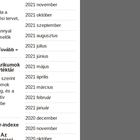
2021 november
ta a
2021 október
i tervet,
2021 szeptember
ánnyal
2021 augusztus
melők
2021 július
Tovább »
2021 június
arikumok
2021 május
téktár
2021 április
szerint
kumok
2021 március
g, és a
tív
2021 február
 be
2021 január
2020 december
r-indexe
2020 november
 Az
2020 október
gpiaci