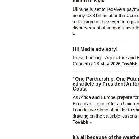
billion to Kyiv
Ukraine is set to receive a paym
nearly €2.8 billion after the Coun
a decision on the seventh regula
disbursement of support under t
»
Hi! Media advisory!
Press briefing – Agriculture and 
Council of 26 May 2026
Tovább 
“One Partnership. One Futur
ed article by President Antó
Costa
As Africa and Europe prepare for
European Union–African Union S
Luanda, we stand shoulder to sho
drawing on the valuable lessons 
Tovább »
It’s all because of the weathe