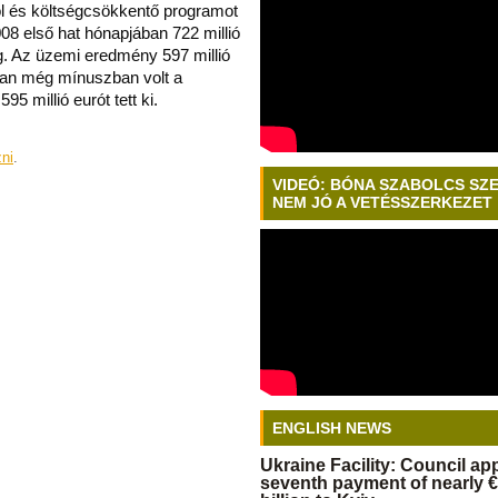
ól és költségcsökkentő programot
008 első hat hónapjában 722 millió
g. Az üzemi eredmény 597 millió
ban még mínuszban volt a
5 millió eurót tett ki.
zni
.
VIDEÓ: BÓNA SZABOLCS SZ
NEM JÓ A VETÉSSZERKEZET
ENGLISH NEWS
Ukraine Facility: Council a
seventh payment of nearly €