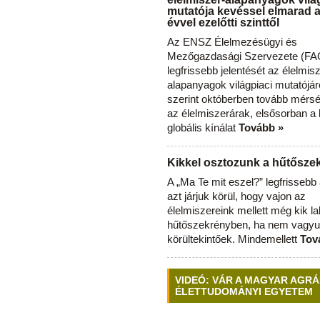
mutatója kevéssel elmarad 
évvel ezelőtti szinttől
Az ENSZ Élelmezésügyi és
Mezőgazdasági Szervezete (FAO
legfrissebb jelentését az élelmis
alapanyagok világpiaci mutatójár
szerint októberben tovább mérsé
az élelmiszerárak, elsősorban a
globális kínálat
Tovább »
Kikkel osztozunk a hűtősz
A „Ma Te mit eszel?” legfrisseb
azt járjuk körül, hogy vajon az
élelmiszereink mellett még kik l
hűtőszekrényben, ha nem vagyu
körültekintőek. Mindemellett
Tov
VIDEÓ: VÁR A MAGYAR AGRÁ
ÉLETTUDOMÁNYI EGYETEM