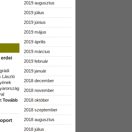
2019 augusztus
2019 július
2019 június
2019 május
2019 április
2019 március
 erdei
2019 február
grádi
2019 január
 László
2018 december
lyének
gyarország
2018 november
val
tt
Tovább
2018 október
2018 szeptember
2018 augusztus
oport
2018 július