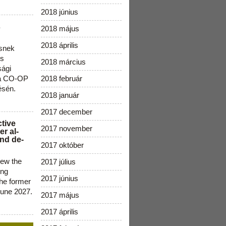
2018 június
s
2018 május
2018 április
snek
os
2018 március
sági
 a CO-OP
2018 február
ésén.
2018 január
2017 december
ctive
2017 november
r al-
nd de-
2017 október
new the
2017 július
ing
2017 június
the former
June 2027.
2017 május
2017 április