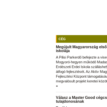
CÉG
Megújult Magyarország első
iskolája
A Pilisi Parkerdő befejezte a vise
Mogyoró-hegyen működő Madas
Erdészeti Erdei Iskola szálláshe
átfogó fejlesztését. Az Aktív Ma
Fejlesztési Központ támogatásá
megvalósult projekt keretei közö
»
Válasz a Master Good cégcs
tulajdonosának