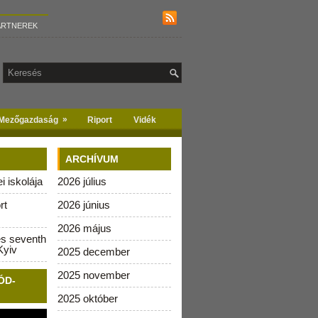
ARTNEREK
»
Mezőgazdaság
Riport
Vidék
ARCHÍVUM
 iskolája
2026 július
rt
2026 június
2026 május
es seventh
Kyiv
2025 december
2025 november
ÓD-
2025 október