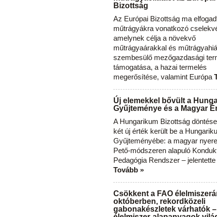
Bizottság
Az Európai Bizottság ma elfogad
műtrágyákra vonatkozó cselekvés
amelynek célja a növekvő
műtrágyaárakkal és műtrágyahi
szembesülő mezőgazdasági ter
támogatása, a hazai termelés
megerősítése, valamint Európa
Új elemekkel bővült a Hung
Gyűjteménye és a Magyar Ér
A Hungarikum Bizottság döntése 
két új érték került be a Hungari
Gyűjteményébe: a magyar nyere
Pető-módszeren alapuló Konduk
Pedagógia Rendszer – jelentette
Tovább »
Csökkent a FAO élelmiszerá
októberben, rekordközeli
gabonakészletek várhatók –
élelmiszer-alapanyagok vilá