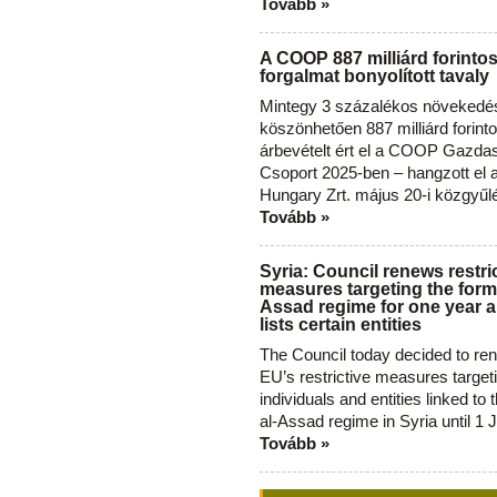
Tovább »
A COOP 887 milliárd forinto
forgalmat bonyolított tavaly
Mintegy 3 százalékos növekedé
köszönhetően 887 milliárd forint
árbevételt ért el a COOP Gazda
Csoport 2025-ben – hangzott el
Hungary Zrt. május 20-i közgyűl
Tovább »
Syria: Council renews restri
measures targeting the forme
Assad regime for one year a
lists certain entities
The Council today decided to re
EU’s restrictive measures target
individuals and entities linked to 
al-Assad regime in Syria until 1 
Tovább »