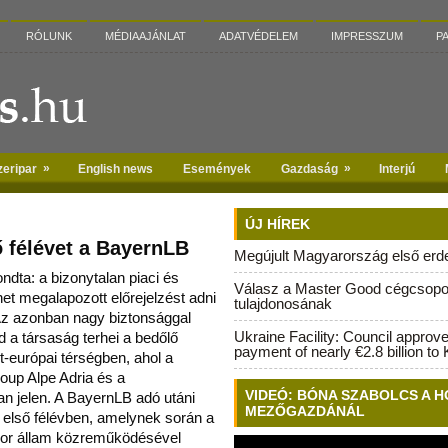
RÓLUNK
MÉDIAAJÁNLAT
ADATVÉDELEM
IMPRESSZUM
P
»
»
zeripar
English news
Események
Gazdaság
Interjú
ÚJ HÍREK
ő félévet a BayernLB
Megújult Magyarország első erdei
ta: a bizonytalan piaci és
Válasz a Master Good cégcsopo
het megalapozott előrejelzést adni
tulajdonosának
 Az azonban nagy b
iztonsággal
Ukraine Facility: Council approv
a társaság terhei a bedőlő
payment of nearly €2.8 billion to 
t-európai térségben, ahol a
oup Alpe Adria és a
VIDEÓ: BÓNA SZABOLCS A H
 jelen. A BayernLB adó utáni
MEZŐGAZDÁNÁL
i első félévben, amelynek során a
bajor állam közreműködésével