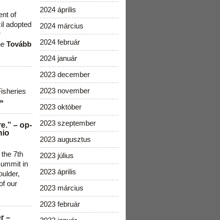
2024 április
ent of
cil adopted
2024 március
r
2024 február
he
Tovább
2024 január
2023 december
2023 november
Fisheries
»
2023 október
2023 szeptember
e.” – op-
nio
2023 augusztus
 the 7th
2023 július
ummit in
2023 április
ulder,
of our
2023 március
2023 február
r –