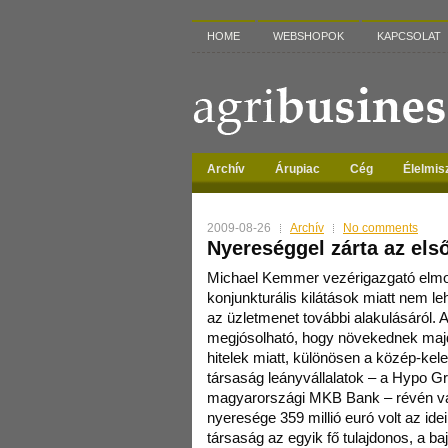
HOME
WEBSHOPOK
KAPCSOLAT
Archív
Árupiac
Cég
Élelmis
2009-08-26
Archív
No comments
Nyereséggel zárta az els
Michael Kemmer vezérigazgató elmond
konjunkturális kilátások miatt nem le
az üzletmenet további alakulásáról.
megjósolható, hogy növekednek majd 
hitelek miatt, különösen a közép-kele
társaság leányvállalatok – a Hypo Gr
magyarországi MKB Bank – révén van
nyeresége 359 millió euró volt az ide
társaság az egyik fő tulajdonos, a 