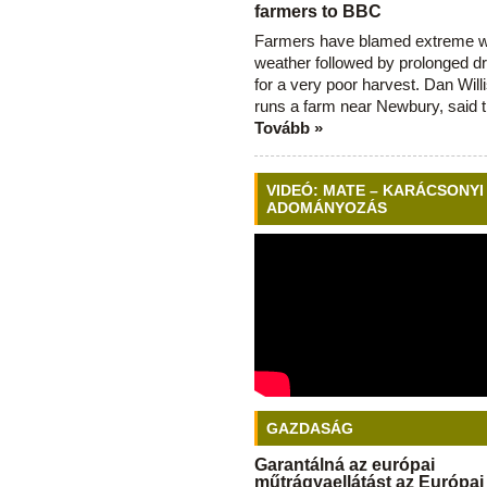
farmers to BBC
Farmers have blamed extreme 
weather followed by prolonged dr
for a very poor harvest. Dan Will
runs a farm near Newbury, said 
Tovább »
VIDEÓ: MATE – KARÁCSONYI
ADOMÁNYOZÁS
GAZDASÁG
Garantálná az európai
műtrágyaellátást az Európai