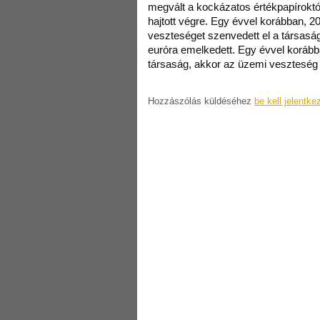
megvált a kockázatos értékpapírokt
hajtott végre. Egy évvel korábban, 2
veszteséget szenvedett el a társasá
euróra emelkedett. Egy évvel koráb
társaság, akkor az üzemi veszteség 59
Hozzászólás küldéséhez
be kell jelentke