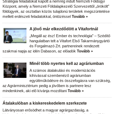
Stratégiai feladatokat kapott a nemrég indult Nemzeti Földügyi
Központ, amely a Nemzeti Földalapkezelő Szervezettől „örökölt”
földügyek, az osztatlan közös tulajdonú területek megszüntetése
mellett erdészeti feladatokkal, öntözéssel
Tovább »
A jövő már elkezdődött a Vitafortnál
„Megáll az ész! Ember és technológia” – Szédítő
hangulatban telt a Vitafort Első Takarmánygyártó
és Forgalmazó Zrt. partnereinek rendezett
szakmai napja az idén Dabason, az előadók
Tovább »
Minél több nyertes kell az agráriumban
A számos átalakulási és modernizációs
kihívással szembenéző agráriumban
együttműködésre és összefogásra van szükség,
az Agrárminisztérium pedig a jövőben is partnere lesz
mindenkinek, aki elő kívánja mozdítani
Tovább »
Átalakulóban a kiskereskedelem szerkezete
Látványosan erősödhet a magyar agrárgazdaság, a