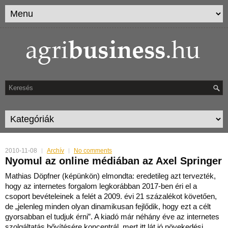
2010-11-08
Archív
No comments
Nyomul az online médiában az Axel Springer
Mathias Döpfner (képünkön) elmondta: eredetileg azt tervezték,
hogy az internetes forgalom legkorábban 2017-ben éri el a
csoport bevételeinek a felét a 2009. évi 21 százalékot
követően,
de „jelenleg minden olyan dinamikusan fejlődik, hogy ezt a célt
gyorsabban el tudjuk érni”. A kiadó már néhány éve az internetes
szolgáltatás bővítésére koncentrál, mert itt lát jó növekedési