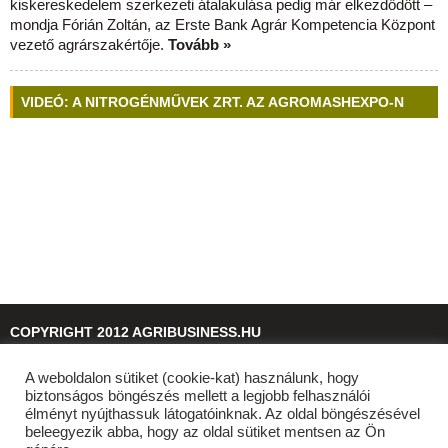
kiskereskedelem szerkezeti átalakulása pedig már elkezdődött –
mondja Fórián Zoltán, az Erste Bank Agrár Kompetencia Központ
vezető agrárszakértője.
Tovább »
VIDEÓ: A NITROGÉNMŰVEK ZRT. AZ AGROMASHEXPO-N
COPYRIGHT 2012 AGRIBUSINESS.HU
A weboldalon sütiket (cookie-kat) használunk, hogy
© 2026
agribusiness.hu
biztonságos böngészés mellett a legjobb felhasználói
élményt nyújthassuk látogatóinknak. Az oldal böngészésével
beleegyezik abba, hogy az oldal sütiket mentsen az Ön