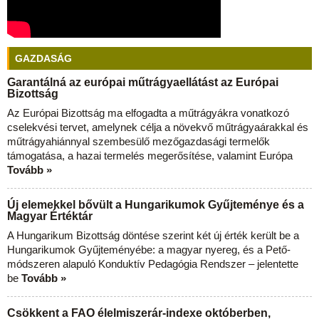
GAZDASÁG
Garantálná az európai műtrágyaellátást az Európai
Bizottság
Az Európai Bizottság ma elfogadta a műtrágyákra vonatkozó
cselekvési tervet, amelynek célja a növekvő műtrágyaárakkal és
műtrágyahiánnyal szembesülő mezőgazdasági termelők
támogatása, a hazai termelés megerősítése, valamint Európa
Tovább »
Új elemekkel bővült a Hungarikumok Gyűjteménye és a
Magyar Értéktár
A Hungarikum Bizottság döntése szerint két új érték került be a
Hungarikumok Gyűjteményébe: a magyar nyereg, és a Pető-
módszeren alapuló Konduktív Pedagógia Rendszer – jelentette
be
Tovább »
Csökkent a FAO élelmiszerár-indexe októberben,