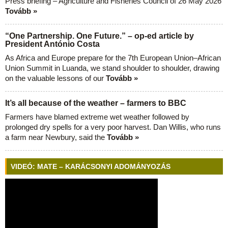
Press briefing – Agriculture and Fisheries Council of 26 May 2026
Tovább »
“One Partnership. One Future.” – op-ed article by
President António Costa
As Africa and Europe prepare for the 7th European Union–African
Union Summit in Luanda, we stand shoulder to shoulder, drawing
on the valuable lessons of our
Tovább »
It’s all because of the weather – farmers to BBC
Farmers have blamed extreme wet weather followed by
prolonged dry spells for a very poor harvest. Dan Willis, who runs
a farm near Newbury, said the
Tovább »
VIDEÓ: MATE – KARÁCSONYI ADOMÁNYOZÁS