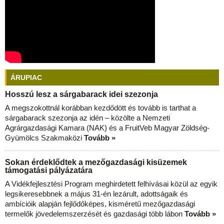
ÁRUPIAC
Hosszú lesz a sárgabarack idei szezonja
A megszokottnál korábban kezdődött és tovább is tarthat a
sárgabarack szezonja az idén – közölte a Nemzeti
Agrárgazdasági Kamara (NAK) és a FruitVeb Magyar Zöldség-
Gyümölcs Szakmaközi
Tovább »
Sokan érdeklődtek a mezőgazdasági kisüzemek
támogatási pályázatára
A Vidékfejlesztési Program meghirdetett felhívásai közül az egyik
legsikeresebbnek a május 31-én lezárult, adottságaik és
ambícióik alapján fejlődőképes, kisméretű mezőgazdasági
termelők jövedelemszerzését és gazdasági több lábon
Tovább »