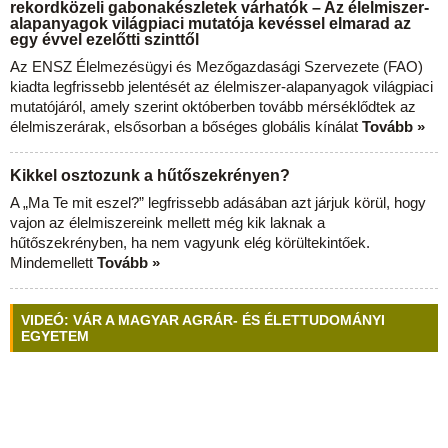
rekordközeli gabonakészletek várhatók – Az élelmiszer-
alapanyagok világpiaci mutatója kevéssel elmarad az
egy évvel ezelőtti szinttől
Az ENSZ Élelmezésügyi és Mezőgazdasági Szervezete (FAO)
kiadta legfrissebb jelentését az élelmiszer-alapanyagok világpiaci
mutatójáról, amely szerint októberben tovább mérséklődtek az
élelmiszerárak, elsősorban a bőséges globális kínálat
Tovább »
Kikkel osztozunk a hűtőszekrényen?
A „Ma Te mit eszel?” legfrissebb adásában azt járjuk körül, hogy
vajon az élelmiszereink mellett még kik laknak a
hűtőszekrényben, ha nem vagyunk elég körültekintőek.
Mindemellett
Tovább »
VIDEÓ: VÁR A MAGYAR AGRÁR- ÉS ÉLETTUDOMÁNYI
EGYETEM