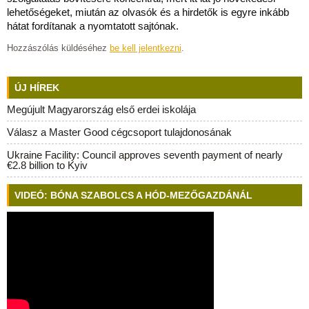
lehetőségeket, miután az olvasók és a hirdetők is egyre inkább
hátat fordítanak a nyomtatott sajtónak.
Hozzászólás küldéséhez
be kell jelentkezni
.
ÚJ HÍREK
Megújult Magyarország első erdei iskolája
Válasz a Master Good cégcsoport tulajdonosának
Ukraine Facility: Council approves seventh payment of nearly
€2.8 billion to Kyiv
VIDEÓ: BÓNA SZABOLCS A HÓD-MEZŐGAZDÁNÁL