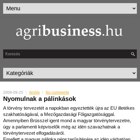
2008-09-25
Archív
No comments
Nyomulnak a pálinkások
A törvény tervezetét a napokban egyeztették újra az EU illetékes
szakhatóságával, a Mezőgazdasági Főigazgatósággal.
Amennyiben Brüsszel igent mond a magyar törvénytervezetre,
úgy a p
arlamenti képviselők még az idén szavazhatnak a
törvénytervezet elfogadásáról.
Emellett a magyar pálinka népszerűsítésére az idén várhatóan