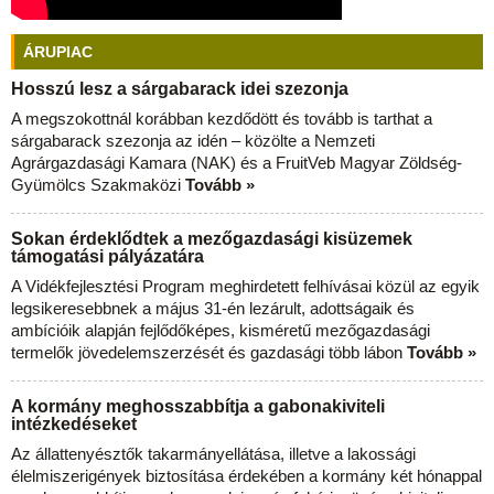
ÁRUPIAC
Hosszú lesz a sárgabarack idei szezonja
A megszokottnál korábban kezdődött és tovább is tarthat a
sárgabarack szezonja az idén – közölte a Nemzeti
Agrárgazdasági Kamara (NAK) és a FruitVeb Magyar Zöldség-
Gyümölcs Szakmaközi
Tovább »
Sokan érdeklődtek a mezőgazdasági kisüzemek
támogatási pályázatára
A Vidékfejlesztési Program meghirdetett felhívásai közül az egyik
legsikeresebbnek a május 31-én lezárult, adottságaik és
ambícióik alapján fejlődőképes, kisméretű mezőgazdasági
termelők jövedelemszerzését és gazdasági több lábon
Tovább »
A kormány meghosszabbítja a gabonakiviteli
intézkedéseket
Az állattenyésztők takarmányellátása, illetve a lakossági
élelmiszerigények biztosítása érdekében a kormány két hónappal