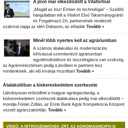
A jövő már elkezdődött a Vitafortnál
„Megáll az ész! Ember és technológia” – Szédítő
hangulatban telt a Vitafort Első Takarmánygyártó
és Forgalmazó Zrt. partnereinek rendezett
szakmai napja az idén Dabason, az előadók
Tovább »
Minél több nyertes kell az agráriumban
A számos átalakulási és modernizációs
kihívással szembenéző agráriumban
együttműködésre és összefogásra van szükség,
az Agrárminisztérium pedig a jövőben is partnere lesz
mindenkinek, aki elő kívánja mozdítani
Tovább »
Átalakulóban a kiskereskedelem szerkezete
Látványosan erősödhet a magyar agrárgazdaság, a
kiskereskedelem szerkezeti átalakulása pedig már elkezdődött –
mondja Fórián Zoltán, az Erste Bank Agrár Kompetencia Központ
vezető agrárszakértője.
Tovább »
VIDEÓ: A NITROGÉNMŰVEK ZRT. AZ AGROMASHEXPO-N