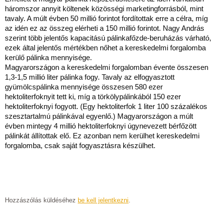
háromszor annyit költenek közösségi marketingforrásból, mint
tavaly. A múlt évben 50 millió forintot fordítottak erre a célra, míg
az idén ez az összeg elérheti a 150 millió forintot. Nagy András
szerint több jelentős kapacitású pálinkafőzde-beruházás várható,
ezek által jelentős mértékben nőhet a kereskedelmi forgalomba
kerülő pálinka mennyisége.
Magyarországon a kereskedelmi forgalomban évente összesen
1,3-1,5 millió liter pálinka fogy. Tavaly az elfogyasztott
gyümölcspálinka mennyisége összesen 580 ezer
hektoliterfoknyit tett ki, míg a törkölypálinkából 150 ezer
hektoliterfoknyi fogyott. (Egy hektoliterfok 1 liter 100 százalékos
szesztartalmú pálinkával egyenlő.) Magyarországon a múlt
évben mintegy 4 millió hektoliterfoknyi úgynevezett bérfőzött
pálinkát állítottak elő. Ez azonban nem kerülhet kereskedelmi
forgalomba, csak saját fogyasztásra készülhet.
Hozzászólás küldéséhez
be kell jelentkezni
.