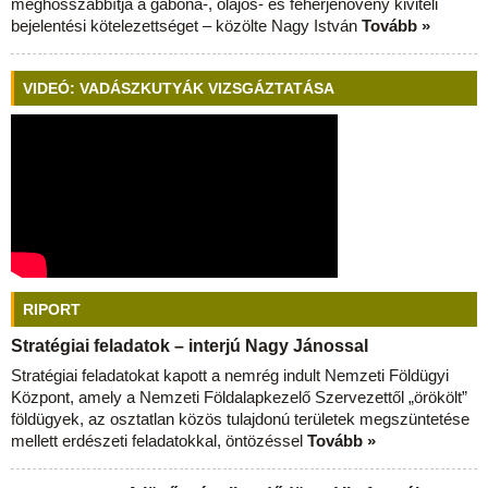
meghosszabbítja a gabona-, olajos- és fehérjenövény kiviteli
bejelentési kötelezettséget – közölte Nagy István
Tovább »
VIDEÓ: VADÁSZKUTYÁK VIZSGÁZTATÁSA
RIPORT
Stratégiai feladatok – interjú Nagy Jánossal
Stratégiai feladatokat kapott a nemrég indult Nemzeti Földügyi
Központ, amely a Nemzeti Földalapkezelő Szervezettől „örökölt”
földügyek, az osztatlan közös tulajdonú területek megszüntetése
mellett erdészeti feladatokkal, öntözéssel
Tovább »