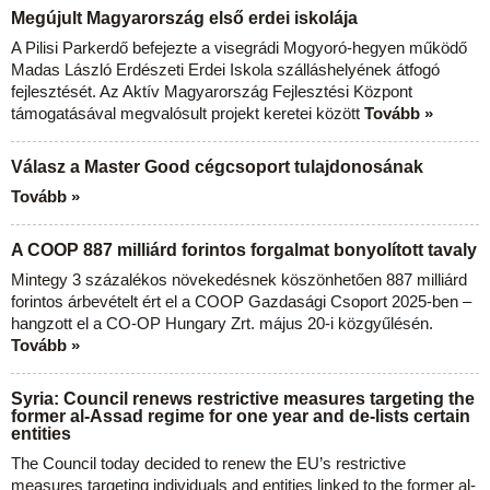
Megújult Magyarország első erdei iskolája
A Pilisi Parkerdő befejezte a visegrádi Mogyoró-hegyen működő
Madas László Erdészeti Erdei Iskola szálláshelyének átfogó
fejlesztését. Az Aktív Magyarország Fejlesztési Központ
támogatásával megvalósult projekt keretei között
Tovább »
Válasz a Master Good cégcsoport tulajdonosának
Tovább »
A COOP 887 milliárd forintos forgalmat bonyolított tavaly
Mintegy 3 százalékos növekedésnek köszönhetően 887 milliárd
forintos árbevételt ért el a COOP Gazdasági Csoport 2025-ben –
hangzott el a CO-OP Hungary Zrt. május 20-i közgyűlésén.
Tovább »
Syria: Council renews restrictive measures targeting the
former al-Assad regime for one year and de-lists certain
entities
The Council today decided to renew the EU’s restrictive
measures targeting individuals and entities linked to the former al-