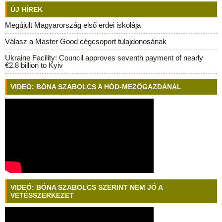
ÚJ HÍREK
Megújult Magyarország első erdei iskolája
Válasz a Master Good cégcsoport tulajdonosának
Ukraine Facility: Council approves seventh payment of nearly
€2.8 billion to Kyiv
VIDEÓ: BÓNA SZABOLCS A HÓD-MEZŐGAZDÁNÁL
VIDEÓ: BÓNA SZABOLCS SZERINT NEM JÓ A
VETÉSSZERKEZET