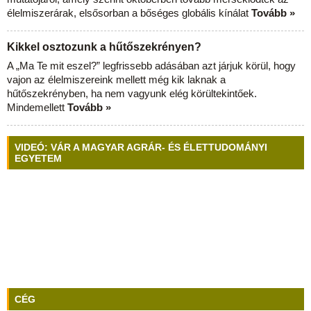
élelmiszerárak, elsősorban a bőséges globális kínálat
Tovább »
Kikkel osztozunk a hűtőszekrényen?
A „Ma Te mit eszel?” legfrissebb adásában azt járjuk körül, hogy
vajon az élelmiszereink mellett még kik laknak a
hűtőszekrényben, ha nem vagyunk elég körültekintőek.
Mindemellett
Tovább »
VIDEÓ: VÁR A MAGYAR AGRÁR- ÉS ÉLETTUDOMÁNYI
EGYETEM
CÉG