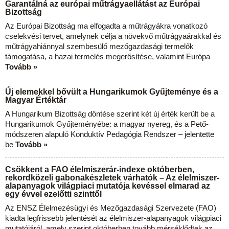
Garantálná az európai műtrágyaellátást az Európai
Bizottság
Az Európai Bizottság ma elfogadta a műtrágyákra vonatkozó
cselekvési tervet, amelynek célja a növekvő műtrágyaárakkal és
műtrágyahiánnyal szembesülő mezőgazdasági termelők
támogatása, a hazai termelés megerősítése, valamint Európa
Tovább »
Új elemekkel bővült a Hungarikumok Gyűjteménye és a
Magyar Értéktár
A Hungarikum Bizottság döntése szerint két új érték került be a
Hungarikumok Gyűjteményébe: a magyar nyereg, és a Pető-
módszeren alapuló Konduktív Pedagógia Rendszer – jelentette
be
Tovább »
Csökkent a FAO élelmiszerár-indexe októberben,
rekordközeli gabonakészletek várhatók – Az élelmiszer-
alapanyagok világpiaci mutatója kevéssel elmarad az
egy évvel ezelőtti szinttől
Az ENSZ Élelmezésügyi és Mezőgazdasági Szervezete (FAO)
kiadta legfrissebb jelentését az élelmiszer-alapanyagok világpiaci
mutatójáról, amely szerint októberben tovább mérséklődtek az