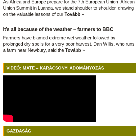
As Africa and Europe prepare for the 7th European Union–African
Union Summit in Luanda, we stand shoulder to shoulder, drawing
on the valuable lessons of our
Tovább »
It’s all because of the weather – farmers to BBC
Farmers have blamed extreme wet weather followed by
prolonged dry spells for a very poor harvest. Dan Willis, who runs
a farm near Newbury, said the
Tovább »
VIDEÓ: MATE – KARÁCSONYI ADOMÁNYOZÁS
GAZDASÁG