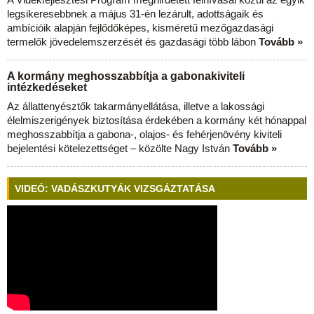
legsikeresebbnek a május 31-én lezárult, adottságaik és
ambícióik alapján fejlődőképes, kisméretű mezőgazdasági
termelők jövedelemszerzését és gazdasági több lábon
Tovább »
A kormány meghosszabbítja a gabonakiviteli
intézkedéseket
Az állattenyésztők takarmányellátása, illetve a lakossági
élelmiszerigények biztosítása érdekében a kormány két hónappal
meghosszabbítja a gabona-, olajos- és fehérjenövény kiviteli
bejelentési kötelezettséget – közölte Nagy István
Tovább »
VIDEÓ: VADÁSZKUTYÁK VIZSGÁZTATÁSA