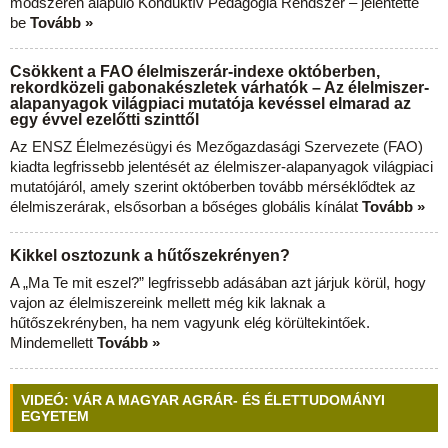
módszeren alapuló Konduktív Pedagógia Rendszer – jelentette
be
Tovább »
Csökkent a FAO élelmiszerár-indexe októberben,
rekordközeli gabonakészletek várhatók – Az élelmiszer-
alapanyagok világpiaci mutatója kevéssel elmarad az
egy évvel ezelőtti szinttől
Az ENSZ Élelmezésügyi és Mezőgazdasági Szervezete (FAO)
kiadta legfrissebb jelentését az élelmiszer-alapanyagok világpiaci
mutatójáról, amely szerint októberben tovább mérséklődtek az
élelmiszerárak, elsősorban a bőséges globális kínálat
Tovább »
Kikkel osztozunk a hűtőszekrényen?
A „Ma Te mit eszel?” legfrissebb adásában azt járjuk körül, hogy
vajon az élelmiszereink mellett még kik laknak a
hűtőszekrényben, ha nem vagyunk elég körültekintőek.
Mindemellett
Tovább »
VIDEÓ: VÁR A MAGYAR AGRÁR- ÉS ÉLETTUDOMÁNYI
EGYETEM