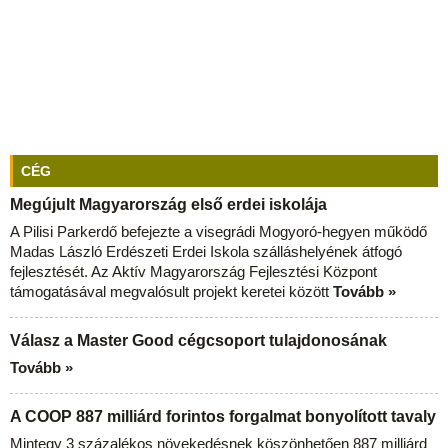
CÉG
Megújult Magyarország első erdei iskolája
A Pilisi Parkerdő befejezte a visegrádi Mogyoró-hegyen működő
Madas László Erdészeti Erdei Iskola szálláshelyének átfogó
fejlesztését. Az Aktív Magyarország Fejlesztési Központ
támogatásával megvalósult projekt keretei között
Tovább »
Válasz a Master Good cégcsoport tulajdonosának
Tovább »
A COOP 887 milliárd forintos forgalmat bonyolított tavaly
Mintegy 3 százalékos növekedésnek köszönhetően 887 milliárd