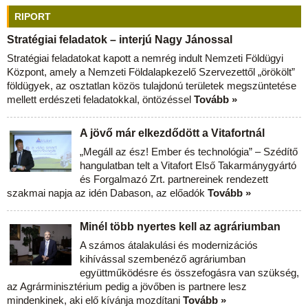
RIPORT
Stratégiai feladatok – interjú Nagy Jánossal
Stratégiai feladatokat kapott a nemrég indult Nemzeti Földügyi
Központ, amely a Nemzeti Földalapkezelő Szervezettől „örökölt”
földügyek, az osztatlan közös tulajdonú területek megszüntetése
mellett erdészeti feladatokkal, öntözéssel
Tovább »
A jövő már elkezdődött a Vitafortnál
„Megáll az ész! Ember és technológia” – Szédítő
hangulatban telt a Vitafort Első Takarmánygyártó
és Forgalmazó Zrt. partnereinek rendezett
szakmai napja az idén Dabason, az előadók
Tovább »
Minél több nyertes kell az agráriumban
A számos átalakulási és modernizációs
kihívással szembenéző agráriumban
együttműködésre és összefogásra van szükség,
az Agrárminisztérium pedig a jövőben is partnere lesz
mindenkinek, aki elő kívánja mozdítani
Tovább »