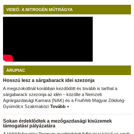
VIDEÓ: A NITROGÉN MŰTRÁGYA
ÁRUPIAC
Hosszú lesz a sárgabarack idei szezonja
A megszokottnál korábban kezdődött és tovább is tarthat a
sárgabarack szezonja az idén – közölte a Nemzeti
Agrárgazdasági Kamara (NAK) és a FruitVeb Magyar Zöldség-
Gyümölcs Szakmaközi
Tovább »
Sokan érdeklődtek a mezőgazdasági kisüzemek
támogatási pályázatára
A Vidékfejlesztési Program meghirdetett felhívásai közül az egyik