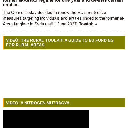
former al-Assad regime for one year and de-lists certain
entities
The Council today decided to renew the EU’s restrictive
measures targeting individuals and entities linked to the former al-
Assad regime in Syria until 1 June 2027.
Tovább »
VIDEÓ: THE RURAL TOOLKIT, A GUIDE TO EU FUNDING
FOR RURAL AREAS
VIDEÓ: A NITROGÉN MŰTRÁGYA