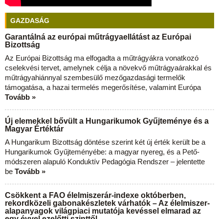
GAZDASÁG
Garantálná az európai műtrágyaellátást az Európai
Bizottság
Az Európai Bizottság ma elfogadta a műtrágyákra vonatkozó
cselekvési tervet, amelynek célja a növekvő műtrágyaárakkal és
műtrágyahiánnyal szembesülő mezőgazdasági termelők
támogatása, a hazai termelés megerősítése, valamint Európa
Tovább »
Új elemekkel bővült a Hungarikumok Gyűjteménye és a
Magyar Értéktár
A Hungarikum Bizottság döntése szerint két új érték került be a
Hungarikumok Gyűjteményébe: a magyar nyereg, és a Pető-
módszeren alapuló Konduktív Pedagógia Rendszer – jelentette
be
Tovább »
Csökkent a FAO élelmiszerár-indexe októberben,
rekordközeli gabonakészletek várhatók – Az élelmiszer-
alapanyagok világpiaci mutatója kevéssel elmarad az
egy évvel ezelőtti szinttől