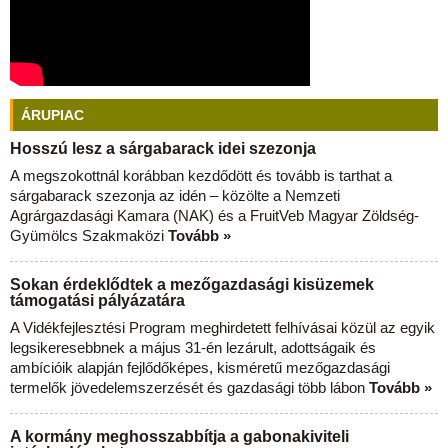
ÁRUPIAC
Hosszú lesz a sárgabarack idei szezonja
A megszokottnál korábban kezdődött és tovább is tarthat a
sárgabarack szezonja az idén – közölte a Nemzeti
Agrárgazdasági Kamara (NAK) és a FruitVeb Magyar Zöldség-
Gyümölcs Szakmaközi
Tovább »
Sokan érdeklődtek a mezőgazdasági kisüzemek
támogatási pályázatára
A Vidékfejlesztési Program meghirdetett felhívásai közül az egyik
legsikeresebbnek a május 31-én lezárult, adottságaik és
ambícióik alapján fejlődőképes, kisméretű mezőgazdasági
termelők jövedelemszerzését és gazdasági több lábon
Tovább »
A kormány meghosszabbítja a gabonakiviteli