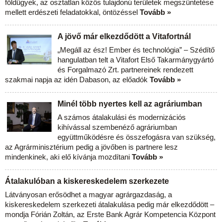
földügyek, az osztatlan közös tulajdonú területek megszüntetése
mellett erdészeti feladatokkal, öntözéssel
Tovább »
A jövő már elkezdődött a Vitafortnál
„Megáll az ész! Ember és technológia” – Szédítő
hangulatban telt a Vitafort Első Takarmánygyártó
és Forgalmazó Zrt. partnereinek rendezett
szakmai napja az idén Dabason, az előadók
Tovább »
Minél több nyertes kell az agráriumban
A számos átalakulási és modernizációs
kihívással szembenéző agráriumban
együttműködésre és összefogásra van szükség,
az Agrárminisztérium pedig a jövőben is partnere lesz
mindenkinek, aki elő kívánja mozdítani
Tovább »
Átalakulóban a kiskereskedelem szerkezete
Látványosan erősödhet a magyar agrárgazdaság, a
kiskereskedelem szerkezeti átalakulása pedig már elkezdődött –
mondja Fórián Zoltán, az Erste Bank Agrár Kompetencia Központ