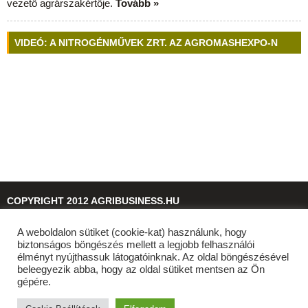
vezető agrárszakértője.
Tovább »
VIDEÓ: A NITROGÉNMŰVEK ZRT. AZ AGROMASHEXPO-N
COPYRIGHT 2012 AGRIBUSINESS.HU
A weboldalon sütiket (cookie-kat) használunk, hogy
© 2026
agribusiness.hu
biztonságos böngészés mellett a legjobb felhasználói
élményt nyújthassuk látogatóinknak. Az oldal böngészésével
beleegyezik abba, hogy az oldal sütiket mentsen az Ön
gépére.