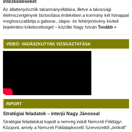
intézkedéseket
Az állattenyésztők takarmányellátása, illetve a lakossági
élelmiszerigények biztosítása érdekében a kormány két hónappal
meghosszabbítja a gabona-, olajos- és fehérjenövény kiviteli
bejelentési kötelezettséget – közölte Nagy István
Tovább »
VIDEÓ: VADÁSZKUTYÁK VIZSGÁZTATÁSA
RIPORT
Stratégiai feladatok – interjú Nagy Jánossal
Stratégiai feladatokat kapott a nemrég indult Nemzeti Földügyi
Központ, amely a Nemzeti Földalapkezelő Szervezettől „örökölt”