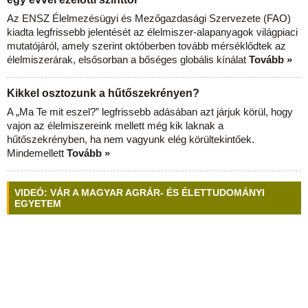
Az ENSZ Élelmezésügyi és Mezőgazdasági Szervezete (FAO)
kiadta legfrissebb jelentését az élelmiszer-alapanyagok világpiaci
mutatójáról, amely szerint októberben tovább mérséklődtek az
élelmiszerárak, elsősorban a bőséges globális kínálat
Tovább »
Kikkel osztozunk a hűtőszekrényen?
A „Ma Te mit eszel?” legfrissebb adásában azt járjuk körül, hogy
vajon az élelmiszereink mellett még kik laknak a
hűtőszekrényben, ha nem vagyunk elég körültekintőek.
Mindemellett
Tovább »
VIDEÓ: VÁR A MAGYAR AGRÁR- ÉS ÉLETTUDOMÁNYI
EGYETEM