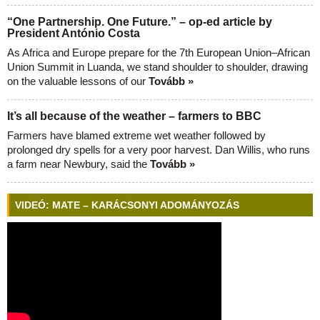
“One Partnership. One Future.” – op-ed article by
President António Costa
As Africa and Europe prepare for the 7th European Union–African
Union Summit in Luanda, we stand shoulder to shoulder, drawing
on the valuable lessons of our
Tovább »
It’s all because of the weather – farmers to BBC
Farmers have blamed extreme wet weather followed by
prolonged dry spells for a very poor harvest. Dan Willis, who runs
a farm near Newbury, said the
Tovább »
VIDEÓ: MATE – KARÁCSONYI ADOMÁNYOZÁS