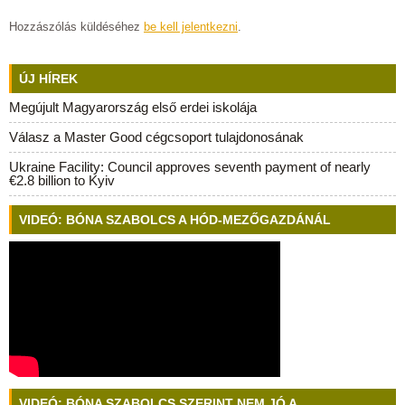
Hozzászólás küldéséhez
be kell jelentkezni
.
ÚJ HÍREK
Megújult Magyarország első erdei iskolája
Válasz a Master Good cégcsoport tulajdonosának
Ukraine Facility: Council approves seventh payment of nearly
€2.8 billion to Kyiv
VIDEÓ: BÓNA SZABOLCS A HÓD-MEZŐGAZDÁNÁL
VIDEÓ: BÓNA SZABOLCS SZERINT NEM JÓ A