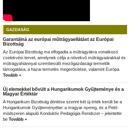
GAZDASÁG
Garantálná az európai műtrágyaellátást az Európai
Bizottság
Az Európai Bizottság ma elfogadta a műtrágyákra vonatkozó
cselekvési tervet, amelynek célja a növekvő műtrágyaárakkal és
műtrágyahiánnyal szembesülő mezőgazdasági termelők
támogatása, a hazai termelés megerősítése, valamint Európa
Tovább »
Új elemekkel bővült a Hungarikumok Gyűjteménye és a
Magyar Értéktár
A Hungarikum Bizottság döntése szerint két új érték került be a
Hungarikumok Gyűjteményébe: a magyar nyereg, és a Pető-
módszeren alapuló Konduktív Pedagógia Rendszer – jelentette
be
Tovább »