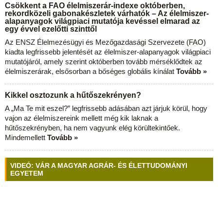
Csökkent a FAO élelmiszerár-indexe októberben,
rekordközeli gabonakészletek várhatók – Az élelmiszer-
alapanyagok világpiaci mutatója kevéssel elmarad az
egy évvel ezelőtti szinttől
Az ENSZ Élelmezésügyi és Mezőgazdasági Szervezete (FAO)
kiadta legfrissebb jelentését az élelmiszer-alapanyagok világpiaci
mutatójáról, amely szerint októberben tovább mérséklődtek az
élelmiszerárak, elsősorban a bőséges globális kínálat
Tovább »
Kikkel osztozunk a hűtőszekrényen?
A „Ma Te mit eszel?” legfrissebb adásában azt járjuk körül, hogy
vajon az élelmiszereink mellett még kik laknak a
hűtőszekrényben, ha nem vagyunk elég körültekintőek.
Mindemellett
Tovább »
VIDEÓ: VÁR A MAGYAR AGRÁR- ÉS ÉLETTUDOMÁNYI
EGYETEM