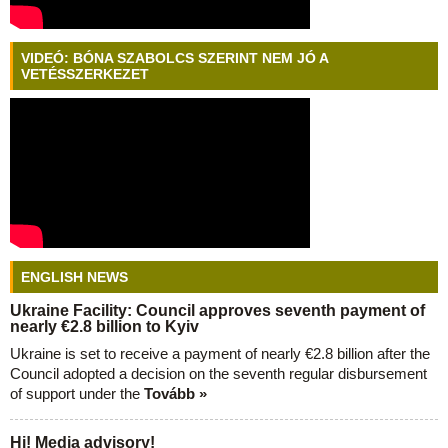
VIDEÓ: BÓNA SZABOLCS SZERINT NEM JÓ A
VETÉSSZERKEZET
ENGLISH NEWS
Ukraine Facility: Council approves seventh payment of
nearly €2.8 billion to Kyiv
Ukraine is set to receive a payment of nearly €2.8 billion after the
Council adopted a decision on the seventh regular disbursement
of support under the
Tovább »
Hi! Media advisory!