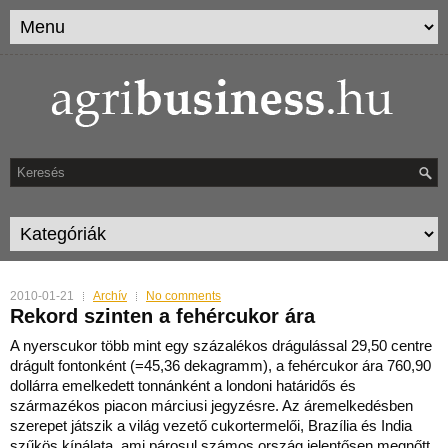
2010-01-21
Archív
No comments
Rekord szinten a fehércukor ára
A nyerscukor több mint egy százalékos drágulással 29,50 centre
drágult fontonként (=45,36 dekagramm), a fehércukor ára 760,90
dollárra emelkedett tonnánként a londoni határidős és
szár
mazékos piacon márciusi jegyzésre. Az áremelkedésben
szerepet játszik a világ vezető cukortermelői, Brazília és India
szűkös kínálata, ami párosul számos ország jelentősen megnőtt