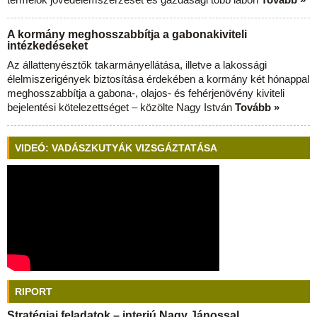
A kormány meghosszabbítja a gabonakiviteli
intézkedéseket
Az állattenyésztők takarmányellátása, illetve a lakossági
élelmiszerigények biztosítása érdekében a kormány két hónappal
meghosszabbítja a gabona-, olajos- és fehérjenövény kiviteli
bejelentési kötelezettséget – közölte Nagy István
Tovább »
VIDEÓ: VADÁSZKUTYÁK VIZSGÁZTATÁSA
RIPORT
Stratégiai feladatok – interjú Nagy Jánossal