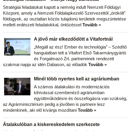
Stratégiai feladatokat kapott a nemrég indult Nemzeti Földügyi
Központ, amely a Nemzeti Földalapkezelő Szervezettől „örökölt”
földügyek, az osztatlan közös tulajdonú területek megszüntetése
mellett erdészeti feladatokkal, öntözéssel
Tovább »
A jövő már elkezdődött a Vitafortnál
„Megáll az ész! Ember és technológia” – Szédítő
hangulatban telt a Vitafort Első Takarmánygyártó
és Forgalmazó Zrt. partnereinek rendezett
szakmai napja az idén Dabason, az előadók
Tovább »
Minél több nyertes kell az agráriumban
A számos átalakulási és modernizációs
kihívással szembenéző agráriumban
együttműködésre és összefogásra van szükség,
az Agrárminisztérium pedig a jövőben is partnere lesz
mindenkinek, aki elő kívánja mozdítani
Tovább »
Átalakulóban a kiskereskedelem szerkezete