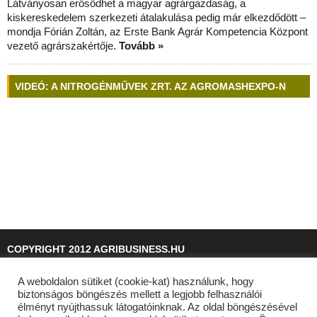
Látványosan erősödhet a magyar agrárgazdaság, a
kiskereskedelem szerkezeti átalakulása pedig már elkezdődött –
mondja Fórián Zoltán, az Erste Bank Agrár Kompetencia Központ
vezető agrárszakértője.
Tovább »
VIDEÓ: A NITROGÉNMŰVEK ZRT. AZ AGROMASHEXPO-N
COPYRIGHT 2012 AGRIBUSINESS.HU
A weboldalon sütiket (cookie-kat) használunk, hogy
© 2026
agribusiness.hu
biztonságos böngészés mellett a legjobb felhasználói
élményt nyújthassuk látogatóinknak. Az oldal böngészésével