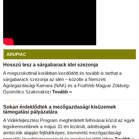
ÁRUPIAC
Hosszú lesz a sárgabarack idei szezonja
A megszokottnál korábban kezdődött és tovább is tarthat a
sárgabarack szezonja az idén – közölte a Nemzeti
Agrárgazdasági Kamara (NAK) és a FruitVeb Magyar Zöldség-
Gyümölcs Szakmaközi
Tovább »
Sokan érdeklődtek a mezőgazdasági kisüzemek
támogatási pályázatára
A Vidékfejlesztési Program meghirdetett felhívásai közül az egyik
legsikeresebbnek a május 31-én lezárult, adottságaik és
ambícióik alapján fejlődőképes, kisméretű mezőgazdasági
termelők jövedelemszerzését és gazdasági több lábon
Tovább »