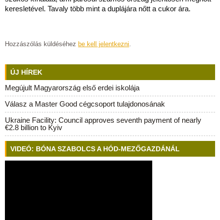
keresletével. Tavaly több mint a duplájára nőtt a cukor ára.
Hozzászólás küldéséhez
be kell jelentkezni
.
ÚJ HÍREK
Megújult Magyarország első erdei iskolája
Válasz a Master Good cégcsoport tulajdonosának
Ukraine Facility: Council approves seventh payment of nearly
€2.8 billion to Kyiv
VIDEÓ: BÓNA SZABOLCS A HÓD-MEZŐGAZDÁNÁL