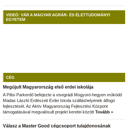
VIDEÓ: VÁR A MAGYAR AGRÁR- ÉS ÉLETTUDOMÁNYI
EGYETEM
CÉG
Megújult Magyarország első erdei iskolája
A Pilisi Parkerdő befejezte a visegrádi Mogyoró-hegyen működő
Madas László Erdészeti Erdei Iskola szálláshelyének átfogó
fejlesztését. Az Aktív Magyarország Fejlesztési Központ
támogatásával megvalósult projekt keretei között
Tovább »
Válasz a Master Good cégcsoport tulajdonosának