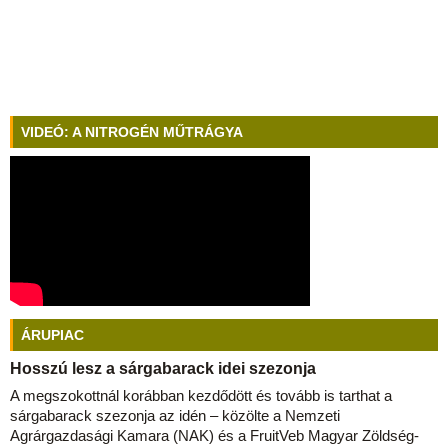
VIDEÓ: A NITROGÉN MŰTRÁGYA
ÁRUPIAC
Hosszú lesz a sárgabarack idei szezonja
A megszokottnál korábban kezdődött és tovább is tarthat a
sárgabarack szezonja az idén – közölte a Nemzeti
Agrárgazdasági Kamara (NAK) és a FruitVeb Magyar Zöldség-