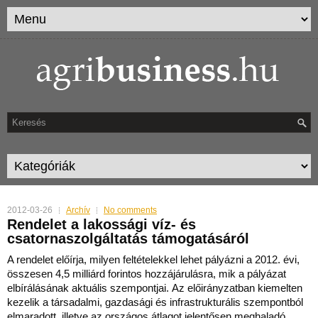
2012-03-26
Archív
No comments
Rendelet a lakossági víz- és
csatornaszolgáltatás támogatásáról
A rendelet előírja, milyen feltételekkel lehet pályázni a 2012. évi,
összesen 4,5 milliárd forintos hozzájárulásra, mik a pályázat
elbírálásának aktuális szempontjai.
Az előirányzatban kiemelten
kezelik a társadalmi, gazdasági és infrastrukturális szempontból
elmaradott, illetve az országos átlagot jelentősen meghaladó