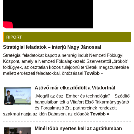
RIPORT
Stratégiai feladatok – interjú Nagy Jánossal
Stratégiai feladatokat kapott a nemrég indult Nemzeti Földügyi
Központ, amely a Nemzeti Földalapkezelő Szervezettől „örökölt”
földügyek, az osztatlan közös tulajdonú területek megszüntetése
mellett erdészeti feladatokkal, öntözéssel
Tovább »
A jövő már elkezdődött a Vitafortnál
„Megáll az ész! Ember és technológia” – Szédítő
hangulatban telt a Vitafort Első Takarmánygyártó
és Forgalmazó Zrt. partnereinek rendezett
szakmai napja az idén Dabason, az előadók
Tovább »
Minél több nyertes kell az agráriumban