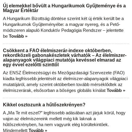
Új elemekkel bővült a Hungarikumok Gyűjteménye és a
Magyar Értéktár
A Hungarikum Bizottság döntése szerint két új érték került be a
Hungarikumok Gyűjteményébe: a magyar nyereg, és a Pető-
módszeren alapuló Konduktív Pedagógia Rendszer – jelentette
be
Tovább »
Csökkent a FAO élelmiszerár-indexe októberben,
rekordközeli gabonakészletek várhatók – Az élelmiszer-
alapanyagok világpiaci mutatója kevéssel elmarad az
egy évvel ezelőtti szinttől
Az ENSZ Élelmezésügyi és Mezőgazdasági Szervezete (FAO)
kiadta legfrissebb jelentését az élelmiszer-alapanyagok világpiaci
mutatójáról, amely szerint októberben tovább mérséklődtek az
élelmiszerárak, elsősorban a bőséges globális kínálat
Tovább »
Kikkel osztozunk a hűtőszekrényen?
A „Ma Te mit eszel?” legfrissebb adásában azt járjuk körül, hogy
vajon az élelmiszereink mellett még kik laknak a
hűtőszekrényben, ha nem vagyunk elég körültekintőek.
Mindemellett
Tovább »