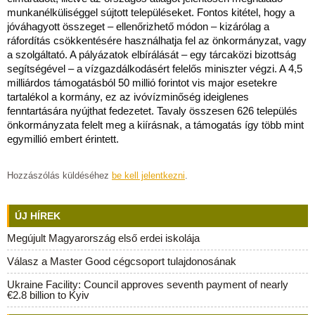
munkanélküliséggel sújtott településeket. Fontos kitétel, hogy a
jóváhagyott összeget – ellenőrizhető módon – kizárólag a
ráfordítás csökkentésére használhatja fel az önkormányzat, vagy
a szolgáltató. A pályázatok elbírálását – egy tárcaközi bizottság
segítségével – a vízgazdálkodásért felelős miniszter végzi. A 4,5
milliárdos támogatásból 50 millió forintot vis major esetekre
tartalékol a kormány, ez az ivóvízminőség ideiglenes
fenntartására nyújthat fedezetet. Tavaly összesen 626 település
önkormányzata felelt meg a kiírásnak, a támogatás így több mint
egymillió embert érintett.
Hozzászólás küldéséhez
be kell jelentkezni
.
ÚJ HÍREK
Megújult Magyarország első erdei iskolája
Válasz a Master Good cégcsoport tulajdonosának
Ukraine Facility: Council approves seventh payment of nearly
€2.8 billion to Kyiv