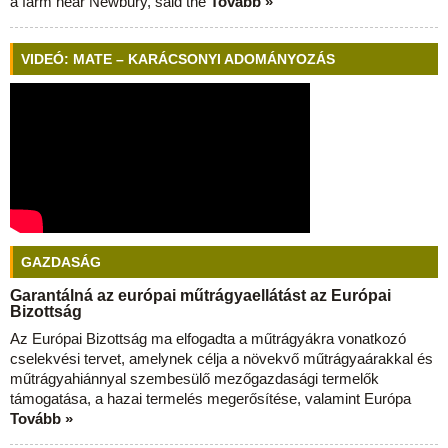
a farm near Newbury, said the
Tovább »
VIDEÓ: MATE – KARÁCSONYI ADOMÁNYOZÁS
GAZDASÁG
Garantálná az európai műtrágyaellátást az Európai
Bizottság
Az Európai Bizottság ma elfogadta a műtrágyákra vonatkozó
cselekvési tervet, amelynek célja a növekvő műtrágyaárakkal és
műtrágyahiánnyal szembesülő mezőgazdasági termelők
támogatása, a hazai termelés megerősítése, valamint Európa
Tovább »