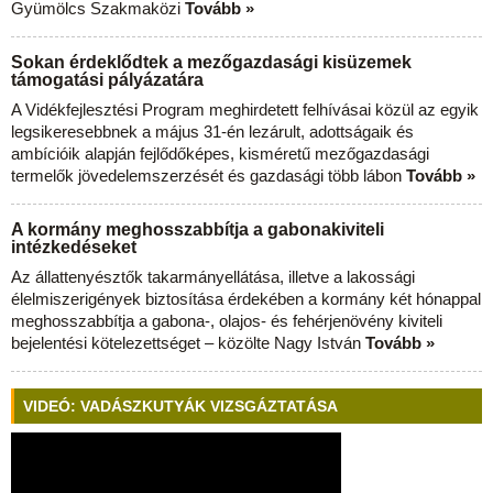
Gyümölcs Szakmaközi
Tovább »
Sokan érdeklődtek a mezőgazdasági kisüzemek
támogatási pályázatára
A Vidékfejlesztési Program meghirdetett felhívásai közül az egyik
legsikeresebbnek a május 31-én lezárult, adottságaik és
ambícióik alapján fejlődőképes, kisméretű mezőgazdasági
termelők jövedelemszerzését és gazdasági több lábon
Tovább »
A kormány meghosszabbítja a gabonakiviteli
intézkedéseket
Az állattenyésztők takarmányellátása, illetve a lakossági
élelmiszerigények biztosítása érdekében a kormány két hónappal
meghosszabbítja a gabona-, olajos- és fehérjenövény kiviteli
bejelentési kötelezettséget – közölte Nagy István
Tovább »
VIDEÓ: VADÁSZKUTYÁK VIZSGÁZTATÁSA