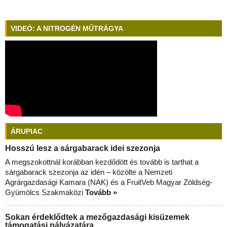
VIDEÓ: A NITROGÉN MŰTRÁGYA
ÁRUPIAC
Hosszú lesz a sárgabarack idei szezonja
A megszokottnál korábban kezdődött és tovább is tarthat a
sárgabarack szezonja az idén – közölte a Nemzeti
Agrárgazdasági Kamara (NAK) és a FruitVeb Magyar Zöldség-
Gyümölcs Szakmaközi
Tovább »
Sokan érdeklődtek a mezőgazdasági kisüzemek
támogatási pályázatára