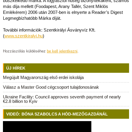
büszkélkedő márka. A fogyasztói hűség bizonyítékaként, számos
más díja mellett (Foodapest, Arany Tallér, Szent Miklós
Emlékérem) 2006 után 2007-ben is elnyerte a Reader’s Digest
Legmegbízhatóbb Márka díját.
További információk: Szentkirályi Ásványvíz Kft.
(
www.szentkiralyi.hu
)
Hozzászólás küldéséhez
be kell jelentkezni
.
ÚJ HÍREK
Megújult Magyarország első erdei iskolája
Válasz a Master Good cégcsoport tulajdonosának
Ukraine Facility: Council approves seventh payment of nearly
€2.8 billion to Kyiv
VIDEÓ: BÓNA SZABOLCS A HÓD-MEZŐGAZDÁNÁL