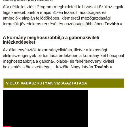
A Vidékfejlesztési Program meghirdetett felhívásai közül az egyik
legsikeresebbnek a május 31-én lezárult, adottságaik és
ambícióik alapján fejlődőképes, kisméretű mezőgazdasági
termelők jövedelemszerzését és gazdasági több lábon
Tovább »
A kormány meghosszabbítja a gabonakiviteli
intézkedéseket
Az állattenyésztők takarmányellátása, illetve a lakossági
élelmiszerigények biztosítása érdekében a kormány két hónappal
meghosszabbítja a gabona-, olajos- és fehérjenövény kiviteli
bejelentési kötelezettséget – közölte Nagy István
Tovább »
VIDEÓ: VADÁSZKUTYÁK VIZSGÁZTATÁSA