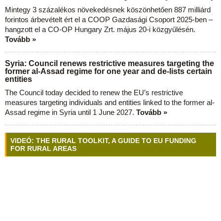
Mintegy 3 százalékos növekedésnek köszönhetően 887 milliárd
forintos árbevételt ért el a COOP Gazdasági Csoport 2025-ben –
hangzott el a CO-OP Hungary Zrt. május 20-i közgyűlésén.
Tovább »
Syria: Council renews restrictive measures targeting the
former al-Assad regime for one year and de-lists certain
entities
The Council today decided to renew the EU’s restrictive
measures targeting individuals and entities linked to the former al-
Assad regime in Syria until 1 June 2027.
Tovább »
VIDEÓ: THE RURAL TOOLKIT, A GUIDE TO EU FUNDING
FOR RURAL AREAS