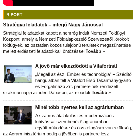
RIPORT
Stratégiai feladatok – interjú Nagy Jánossal
Stratégiai feladatokat kapott a nemrég indult Nemzeti Földügyi
Központ, amely a Nemzeti Földalapkezelő Szervezettől „örökölt”
földügyek, az osztatlan közös tulajdonú területek megszüntetése
mellett erdészeti feladatokkal, öntözéssel
Tovább »
A jövő már elkezdődött a Vitafortnál
„Megáll az ész! Ember és technológia” – Szédítő
hangulatban telt a Vitafort Első Takarmánygyártó
és Forgalmazó Zrt. partnereinek rendezett
szakmai napja az idén Dabason, az előadók
Tovább »
Minél több nyertes kell az agráriumban
A számos átalakulási és modernizációs
kihívással szembenéző agráriumban
együttműködésre és összefogásra van szükség,
az Agrárminisztérium pedig a jövőben is partnere lesz