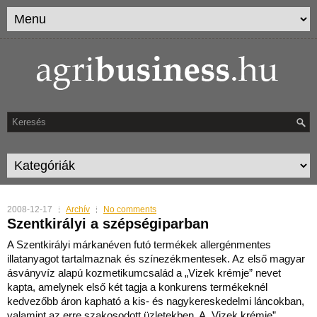
2008-12-17
Archív
No comments
Szentkirályi a szépségiparban
A Szentkirályi márkanéven futó termékek allergénmentes
illatanyagot tartalmaznak és színezékmentesek. Az első magyar
ásványvíz alapú kozmetikumcsalád a „Vizek krémje” nevet
kapta, amel
ynek első két tagja a konkurens termékeknél
kedvezőbb áron kapható a kis- és nagykereskedelmi láncokban,
valamint az erre szakosodott üzletekben. A „Vizek krémje”,