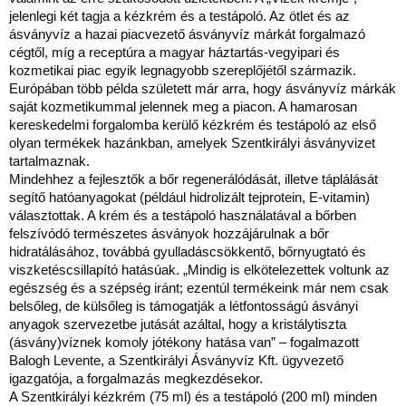
jelenlegi két tagja a kézkrém és a testápoló. Az ötlet és az
ásványvíz a hazai piacvezető ásványvíz márkát forgalmazó
cégtől, míg a receptúra a magyar háztartás-vegyipari és
kozmetikai piac egyik legnagyobb szereplőjétől származik.
Európában több példa született már arra, hogy ásványvíz márkák
saját kozmetikummal jelennek meg a piacon. A hamarosan
kereskedelmi forgalomba kerülő kézkrém és testápoló az első
olyan termékek hazánkban, amelyek Szentkirályi ásványvizet
tartalmaznak.
Mindehhez a fejlesztők a bőr regenerálódását, illetve táplálását
segítő hatóanyagokat (például hidrolizált tejprotein, E-vitamin)
választottak. A krém és a testápoló használatával a bőrben
felszívódó természetes ásványok hozzájárulnak a bőr
hidratálásához, továbbá gyulladáscsökkentő, bőrnyugtató és
viszketéscsillapító hatásúak. „Mindig is elkötelezettek voltunk az
egészség és a szépség iránt; ezentúl termékeink már nem csak
belsőleg, de külsőleg is támogatják a létfontosságú ásványi
anyagok szervezetbe jutását azáltal, hogy a kristálytiszta
(ásvány)víznek komoly jótékony hatása van” – fogalmazott
Balogh Levente, a Szentkirályi Ásványvíz Kft. ügyvezető
igazgatója, a forgalmazás megkezdésekor.
A Szentkirályi kézkrém (75 ml) és a testápoló (200 ml) minden