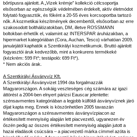
bőrtípusra ajánlott. A „Vizek krémje” kollekció célcsoportja
elsősorban az egészségük védelmében érdekelt, aktív életmódot
folytató fogyasztók, és főként a 20-55 éves korcsoportba tartozó
nők. A kozmetikai készítmények decembertől, elsősorban az erre
szakosodott bolthálózatokban, DM, illetve ROSSMANN
boltokban érhetők el, valamint az INTERSPAR áruházakban, a
hipermarket kategóriában (Cora, Auchan, Tesco) várhatóan 2009.
januárjától kaphatók a Szentkirályi kozmetikumok. Bruttó ajánlott
fogyasztói áruk kedvezőbb, mint a konkurens termékeké
(kézkrém: 599 Ft*; testápoló: 699 Ft*).
* Nem akciós árak.
A Szentkirályi Ásványvíz Kft.
A Szentkirályi Ásványvizet 1994 óta forgalmazzák
Magyarországon. A sokáig veszteséges cég számára az igazi
áttörést a 2004-ben elnyert párizsi Eauscar jelentette:
szénsavmentes kategóriában a legjobb külföldi ásványvíznek járó
díjat kapta meg. Ennek is köszönhetően 2005 tavaszán
Magyarországon a szénsavmentes ásványvízpiacon az
értékesített mennyiség alapján lett piacvezető, ugyanezen év
őszén pedig az összes értékesített mennyiség alapján jutott a
hazai eladások csúcsára – a piacvezető márka címmel azóta is