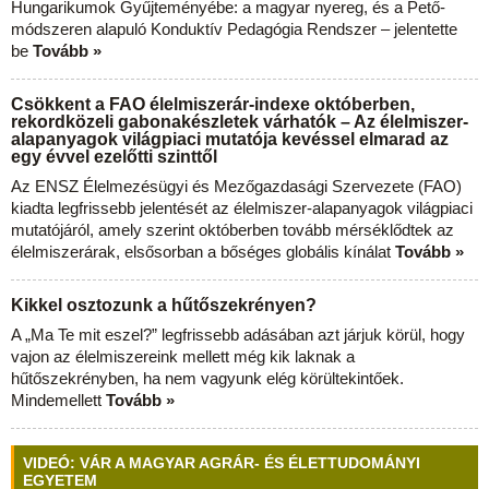
Hungarikumok Gyűjteményébe: a magyar nyereg, és a Pető-
módszeren alapuló Konduktív Pedagógia Rendszer – jelentette
be
Tovább »
Csökkent a FAO élelmiszerár-indexe októberben,
rekordközeli gabonakészletek várhatók – Az élelmiszer-
alapanyagok világpiaci mutatója kevéssel elmarad az
egy évvel ezelőtti szinttől
Az ENSZ Élelmezésügyi és Mezőgazdasági Szervezete (FAO)
kiadta legfrissebb jelentését az élelmiszer-alapanyagok világpiaci
mutatójáról, amely szerint októberben tovább mérséklődtek az
élelmiszerárak, elsősorban a bőséges globális kínálat
Tovább »
Kikkel osztozunk a hűtőszekrényen?
A „Ma Te mit eszel?” legfrissebb adásában azt járjuk körül, hogy
vajon az élelmiszereink mellett még kik laknak a
hűtőszekrényben, ha nem vagyunk elég körültekintőek.
Mindemellett
Tovább »
VIDEÓ: VÁR A MAGYAR AGRÁR- ÉS ÉLETTUDOMÁNYI
EGYETEM