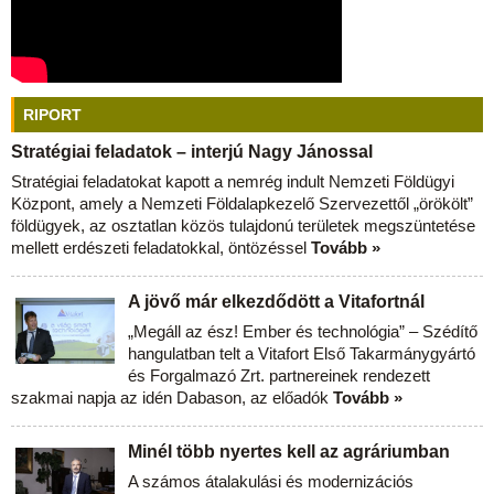
RIPORT
Stratégiai feladatok – interjú Nagy Jánossal
Stratégiai feladatokat kapott a nemrég indult Nemzeti Földügyi
Központ, amely a Nemzeti Földalapkezelő Szervezettől „örökölt”
földügyek, az osztatlan közös tulajdonú területek megszüntetése
mellett erdészeti feladatokkal, öntözéssel
Tovább »
A jövő már elkezdődött a Vitafortnál
„Megáll az ész! Ember és technológia” – Szédítő
hangulatban telt a Vitafort Első Takarmánygyártó
és Forgalmazó Zrt. partnereinek rendezett
szakmai napja az idén Dabason, az előadók
Tovább »
Minél több nyertes kell az agráriumban
A számos átalakulási és modernizációs