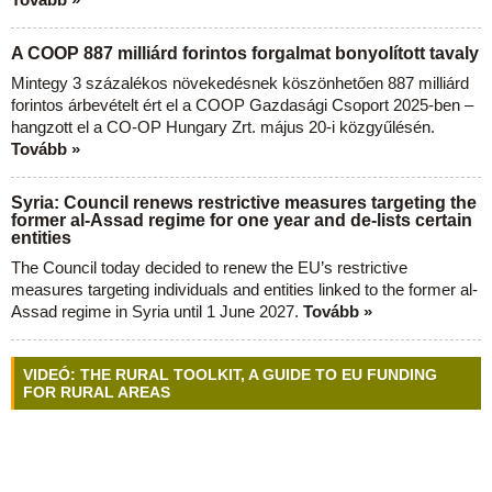
A COOP 887 milliárd forintos forgalmat bonyolított tavaly
Mintegy 3 százalékos növekedésnek köszönhetően 887 milliárd
forintos árbevételt ért el a COOP Gazdasági Csoport 2025-ben –
hangzott el a CO-OP Hungary Zrt. május 20-i közgyűlésén.
Tovább »
Syria: Council renews restrictive measures targeting the
former al-Assad regime for one year and de-lists certain
entities
The Council today decided to renew the EU’s restrictive
measures targeting individuals and entities linked to the former al-
Assad regime in Syria until 1 June 2027.
Tovább »
VIDEÓ: THE RURAL TOOLKIT, A GUIDE TO EU FUNDING
FOR RURAL AREAS