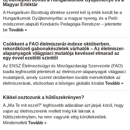
Magyar Értéktár
A Hungarikum Bizottság döntése szerint két új érték került be a
Hungarikumok Gyűjteményébe: a magyar nyereg, és a Pető-
módszeren alapuló Konduktív Pedagógia Rendszer – jelentette
be
Tovább »
Csökkent a FAO élelmiszerár-indexe októberben,
rekordközeli gabonakészletek várhatók – Az élelmiszer-
alapanyagok világpiaci mutatója kevéssel elmarad az
egy évvel ezelőtti szinttől
Az ENSZ Élelmezésügyi és Mezőgazdasági Szervezete (FAO)
kiadta legfrissebb jelentését az élelmiszer-alapanyagok világpiaci
mutatójáról, amely szerint októberben tovább mérséklődtek az
élelmiszerárak, elsősorban a bőséges globális kínálat
Tovább »
Kikkel osztozunk a hűtőszekrényen?
A „Ma Te mit eszel?” legfrissebb adásában azt járjuk körül, hogy
vajon az élelmiszereink mellett még kik laknak a
hűtőszekrényben, ha nem vagyunk elég körültekintőek.
Mindemellett
Tovább »