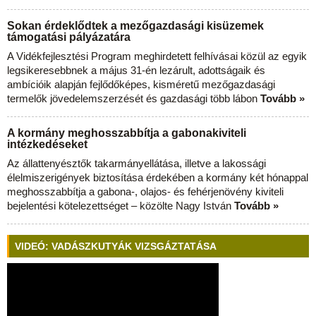
Sokan érdeklődtek a mezőgazdasági kisüzemek
támogatási pályázatára
A Vidékfejlesztési Program meghirdetett felhívásai közül az egyik
legsikeresebbnek a május 31-én lezárult, adottságaik és
ambícióik alapján fejlődőképes, kisméretű mezőgazdasági
termelők jövedelemszerzését és gazdasági több lábon
Tovább »
A kormány meghosszabbítja a gabonakiviteli
intézkedéseket
Az állattenyésztők takarmányellátása, illetve a lakossági
élelmiszerigények biztosítása érdekében a kormány két hónappal
meghosszabbítja a gabona-, olajos- és fehérjenövény kiviteli
bejelentési kötelezettséget – közölte Nagy István
Tovább »
VIDEÓ: VADÁSZKUTYÁK VIZSGÁZTATÁSA