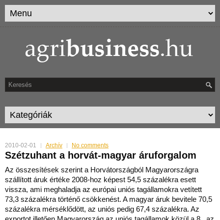
2010-02-01
Archív
No comments
Szétzuhant a horvát-magyar áruforgalom
Az összesítések szerint a Horvátországból Magyarországra
szállított áruk értéke 2008-hoz képest 54,5 százalékra esett
vissza, ami meghaladja az európai uniós tagállamokra vetített
7
3,3 százalékra történő csökkenést. A magyar áruk bevitele 70,5
százalékra mérséklődött, az uniós pedig 67,4 százalékra. Az
exportot illetően Magyarország az uniós tagállamok közül a 8., az