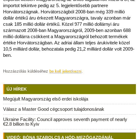
importot tekintve pedig az 5. legjelentősebb partnere
Horvátországnak. Horvátországból 2008-ban még 339 millió
dollár értékű áru érkezett Magyarországra, tavaly azonban már
csak 185 millió dollár értékű. Közel 977 millió dollárnyi áru
származott 2008-ban Magyarországról, 2009-ben azonban 688
millió dollárra csökkent a Magyarországról behozott termékek
értéke Horvátországban. Az adriai állam teljes árukivitele közel
10,5 milliárd dollár, behozatala pedig 21,2 milliárd dollár volt 2009-
ben.
Hozzászólás küldéséhez
be kell jelentkezni
.
ÚJ HÍREK
Megújult Magyarország első erdei iskolája
Válasz a Master Good cégcsoport tulajdonosának
Ukraine Facility: Council approves seventh payment of nearly
€2.8 billion to Kyiv
VIDEÓ: BÓNA SZABOLCS A HÓD-MEZŐGAZDÁNÁL