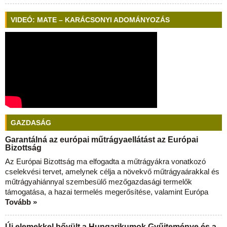
VIDEÓ: MATE – KARÁCSONYI ADOMÁNYOZÁS
GAZDASÁG
Garantálná az európai műtrágyaellátást az Európai
Bizottság
Az Európai Bizottság ma elfogadta a műtrágyákra vonatkozó
cselekvési tervet, amelynek célja a növekvő műtrágyaárakkal és
műtrágyahiánnyal szembesülő mezőgazdasági termelők
támogatása, a hazai termelés megerősítése, valamint Európa
Tovább »
Új elemekkel bővült a Hungarikumok Gyűjteménye és a