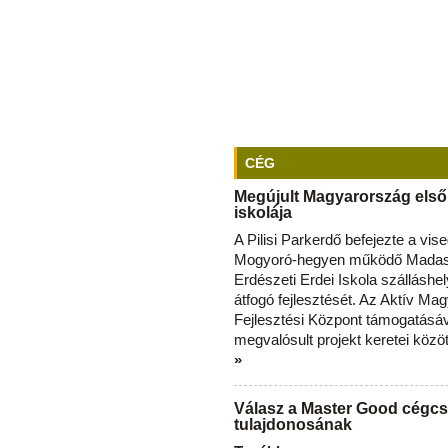
CÉG
Megújult Magyarország első
iskolája
A Pilisi Parkerdő befejezte a vise
Mogyoró-hegyen működő Madas
Erdészeti Erdei Iskola szálláshe
átfogó fejlesztését. Az Aktív Ma
Fejlesztési Központ támogatásá
megvalósult projekt keretei közö
»
Válasz a Master Good cégcs
tulajdonosának