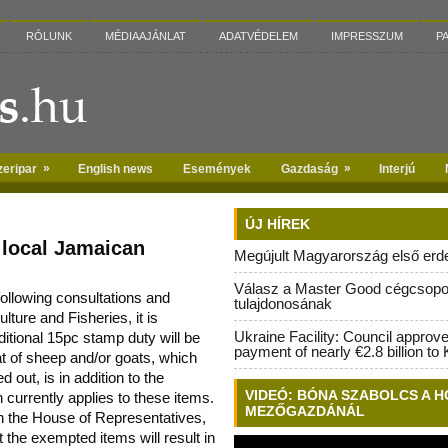
RÓLUNK
MÉDIAAJÁNLAT
ADATVÉDELEM
IMPRESSZUM
P
»
»
zeripar
English news
Események
Gazdaság
Interjú
ÚJ HÍREK
 local Jamaican
Megújult Magyarország első erdei
Válasz a Master Good cégcsopo
following consultations and
tulajdonosának
lture and Fisheries, it is
Ukraine Facility: Council approv
ditional 15pc stamp duty will be
payment of nearly €2.8 billion to 
eat of sheep and/or goats, which
d out, is in addition to the
VIDEÓ: BÓNA SZABOLCS A H
currently applies to these items.
MEZŐGAZDÁNÁL
n the House of Representatives,
t the exempted items will result in