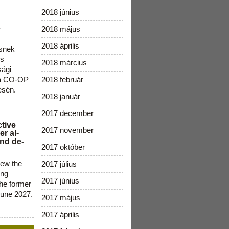
2018 június
s
2018 május
2018 április
snek
os
2018 március
sági
 a CO-OP
2018 február
ésén.
2018 január
2017 december
ctive
2017 november
r al-
nd de-
2017 október
new the
2017 július
ing
2017 június
the former
June 2027.
2017 május
2017 április