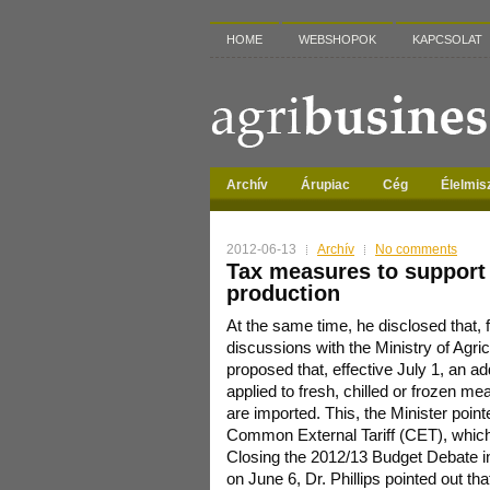
HOME
WEBSHOPOK
KAPCSOLAT
Archív
Árupiac
Cég
Élelmis
2012-06-13
Archív
No comments
Tax measures to support
production
At the same time, he disclosed that, 
discussions with the Ministry of Agricu
proposed that, effective July 1, an ad
applied to fresh, chilled or frozen m
are imported.
This, the Minister pointe
Common External Tariff (CET), which 
Closing the 2012/13 Budget Debate i
on June 6, Dr. Phillips pointed out tha