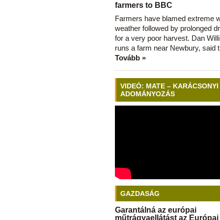
farmers to BBC
Farmers have blamed extreme 
weather followed by prolonged dr
for a very poor harvest. Dan Will
runs a farm near Newbury, said 
Tovább »
VIDEÓ: MATE – KARÁCSONYI
ADOMÁNYOZÁS
GAZDASÁG
Garantálná az európai
műtrágyaellátást az Európai