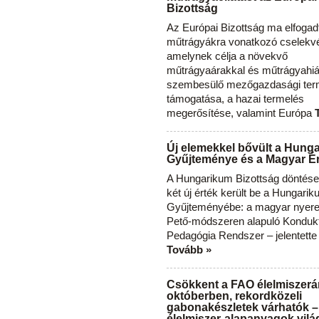
Bizottság
Az Európai Bizottság ma elfogad
műtrágyákra vonatkozó cselekvés
amelynek célja a növekvő
műtrágyaárakkal és műtrágyahi
szembesülő mezőgazdasági ter
támogatása, a hazai termelés
megerősítése, valamint Európa
Új elemekkel bővült a Hung
Gyűjteménye és a Magyar Ér
A Hungarikum Bizottság döntése 
két új érték került be a Hungari
Gyűjteményébe: a magyar nyere
Pető-módszeren alapuló Konduk
Pedagógia Rendszer – jelentette
Tovább »
Csökkent a FAO élelmiszerá
októberben, rekordközeli
gabonakészletek várhatók –
élelmiszer-alapanyagok vilá