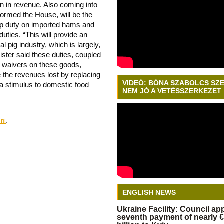
n in revenue. Also coming into
informed the House, will be the
amp duty on imported hams and
uties. “This will provide an
cal pig industry, which is largely,
nister said these duties, coupled
n waivers on these goods,
e the revenues lost by replacing
VIDEÓ: BÓNA SZABOLCS SZ
e a stimulus to domestic food
NEM JÓ A VETÉSSZERKEZET
zni
.
ENGLISH NEWS
Ukraine Facility: Council a
seventh payment of nearly €