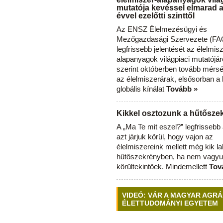
mutatója kevéssel elmarad 
évvel ezelőtti szinttől
Az ENSZ Élelmezésügyi és
Mezőgazdasági Szervezete (FAO
legfrissebb jelentését az élelmis
alapanyagok világpiaci mutatójár
szerint októberben tovább mérsé
az élelmiszerárak, elsősorban a
globális kínálat
Tovább »
Kikkel osztozunk a hűtősz
A „Ma Te mit eszel?” legfrisseb
azt járjuk körül, hogy vajon az
élelmiszereink mellett még kik l
hűtőszekrényben, ha nem vagyu
körültekintőek. Mindemellett
Tov
VIDEÓ: VÁR A MAGYAR AGRÁ
ÉLETTUDOMÁNYI EGYETEM