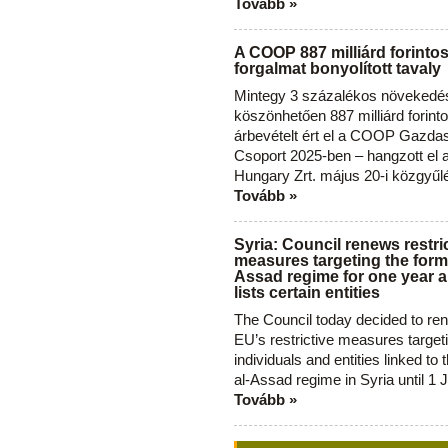
Tovább »
A COOP 887 milliárd forinto
forgalmat bonyolított tavaly
Mintegy 3 százalékos növekedé
köszönhetően 887 milliárd forint
árbevételt ért el a COOP Gazda
Csoport 2025-ben – hangzott el
Hungary Zrt. május 20-i közgyűl
Tovább »
Syria: Council renews restri
measures targeting the forme
Assad regime for one year a
lists certain entities
The Council today decided to re
EU’s restrictive measures target
individuals and entities linked to 
al-Assad regime in Syria until 1 
Tovább »