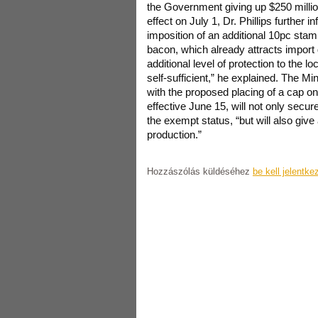
the Government giving up $250 millio
effect on July 1, Dr. Phillips further 
imposition of an additional 10pc st
bacon, which already attracts import d
additional level of protection to the lo
self-sufficient,” he explained. The Mi
with the proposed placing of a cap o
effective June 15, will not only secur
the exempt status, “but will also giv
production.”
Hozzászólás küldéséhez
be kell jelentke