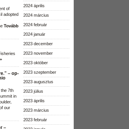
2024 április
ent of
cil adopted
2024 március
r
2024 február
he
Tovább
2024 január
2023 december
2023 november
Fisheries
»
2023 október
2023 szeptember
e.” – op-
nio
2023 augusztus
 the 7th
2023 július
ummit in
2023 április
ulder,
of our
2023 március
2023 február
r –