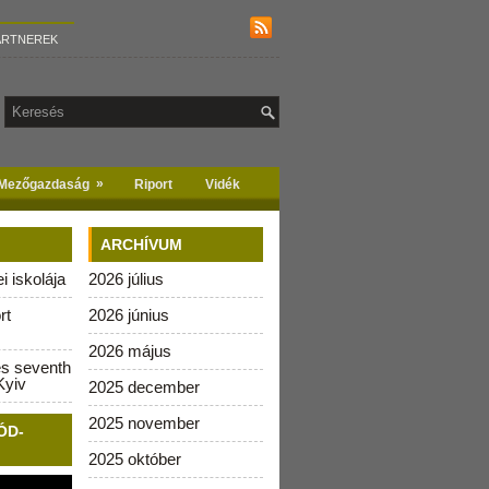
ARTNEREK
»
Mezőgazdaság
Riport
Vidék
ARCHÍVUM
 iskolája
2026 július
rt
2026 június
2026 május
es seventh
Kyiv
2025 december
2025 november
ÓD-
2025 október