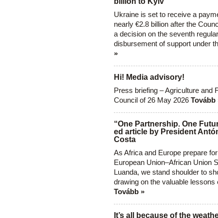
billion to Kyiv
Ukraine is set to receive a paym
nearly €2.8 billion after the Coun
a decision on the seventh regula
disbursement of support under t
»
Hi! Media advisory!
Press briefing – Agriculture and 
Council of 26 May 2026
Tovább 
“One Partnership. One Futur
ed article by President Antó
Costa
As Africa and Europe prepare for
European Union–African Union S
Luanda, we stand shoulder to sho
drawing on the valuable lessons 
Tovább »
It’s all because of the weathe