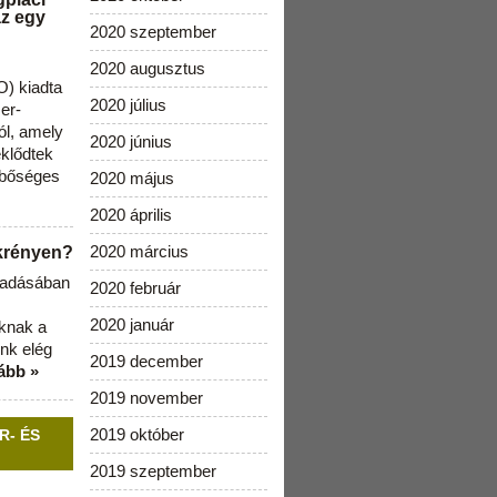
az egy
2020 szeptember
2020 augusztus
) kiadta
2020 július
zer-
ól, amely
2020 június
klődtek
 bőséges
2020 május
2020 április
2020 március
ekrényen?
b adásában
2020 február
2020 január
aknak a
nk elég
2019 december
ább »
2019 november
2019 október
R- ÉS
2019 szeptember