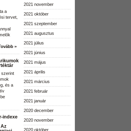
2021 november
ta a
2021 október
i tervet,
2021 szeptember
ánnyal
2021 augusztus
melők
2021 július
Tovább »
2021 június
arikumok
2021 május
téktár
2021 április
szerint
kumok
2021 március
g, és a
tív
2021 február
 be
2021 január
2020 december
r-indexe
2020 november
 Az
2020 október
gpiaci