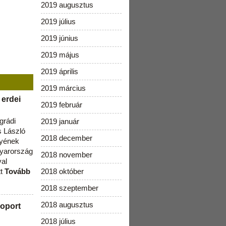
2019 augusztus
2019 július
2019 június
2019 május
2019 április
2019 március
 erdei
2019 február
grádi
2019 január
 László
2018 december
lyének
gyarország
2018 november
val
tt
Tovább
2018 október
2018 szeptember
2018 augusztus
oport
2018 július