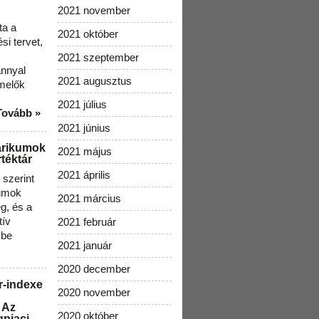
2021 november
ta a
2021 október
i tervet,
2021 szeptember
ánnyal
2021 augusztus
melők
2021 július
Tovább »
2021 június
arikumok
2021 május
téktár
2021 április
szerint
kumok
2021 március
g, és a
tív
2021 február
 be
2021 január
2020 december
r-indexe
2020 november
 Az
2020 október
gpiaci