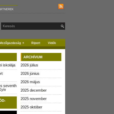
ARTNEREK
»
Mezőgazdaság
Riport
Vidék
ARCHÍVUM
 iskolája
2026 július
rt
2026 június
2026 május
es seventh
Kyiv
2025 december
2025 november
ÓD-
2025 október