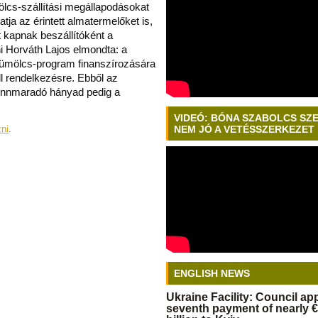
lcs-szállítási megállapodásokat
tatja az érintett almatermelőket is,
t kapnak beszállítóként a
i Horváth Lajos elmondta: a
yümölcs-program finanszírozására
áll rendelkezésre. Ebből az
fennmaradó hányad pedig a
VIDEÓ: BÓNA SZABOLCS SZ
zni
.
NEM JÓ A VETÉSSZERKEZET
ENGLISH NEWS
Ukraine Facility: Council a
seventh payment of nearly €