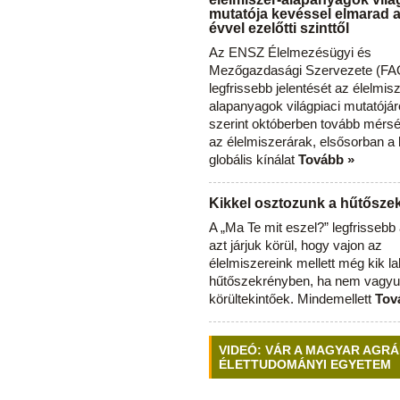
mutatója kevéssel elmarad 
évvel ezelőtti szinttől
Az ENSZ Élelmezésügyi és
Mezőgazdasági Szervezete (FAO
legfrissebb jelentését az élelmis
alapanyagok világpiaci mutatójár
szerint októberben tovább mérsé
az élelmiszerárak, elsősorban a
globális kínálat
Tovább »
Kikkel osztozunk a hűtősz
A „Ma Te mit eszel?” legfrisseb
azt járjuk körül, hogy vajon az
élelmiszereink mellett még kik l
hűtőszekrényben, ha nem vagyu
körültekintőek. Mindemellett
Tov
VIDEÓ: VÁR A MAGYAR AGRÁ
ÉLETTUDOMÁNYI EGYETEM