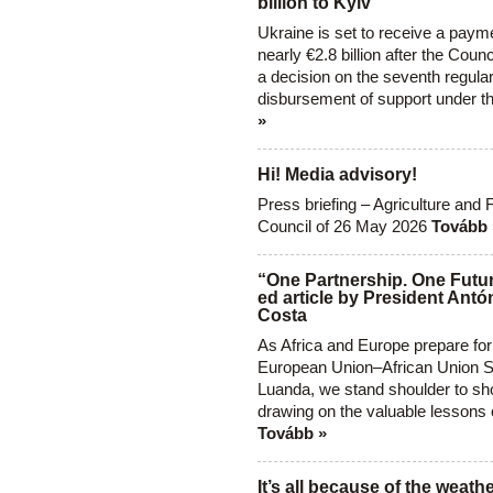
billion to Kyiv
Ukraine is set to receive a paym
nearly €2.8 billion after the Coun
a decision on the seventh regula
disbursement of support under t
»
Hi! Media advisory!
Press briefing – Agriculture and 
Council of 26 May 2026
Tovább 
“One Partnership. One Futur
ed article by President Antó
Costa
As Africa and Europe prepare for
European Union–African Union S
Luanda, we stand shoulder to sho
drawing on the valuable lessons 
Tovább »
It’s all because of the weathe