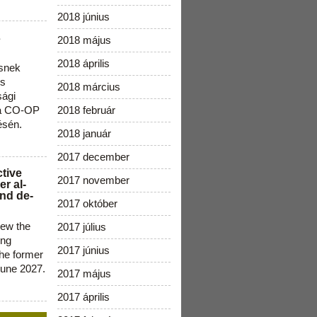
2018 június
s
2018 május
2018 április
snek
os
2018 március
sági
 a CO-OP
2018 február
ésén.
2018 január
2017 december
ctive
2017 november
r al-
nd de-
2017 október
new the
2017 július
ing
2017 június
the former
June 2027.
2017 május
2017 április