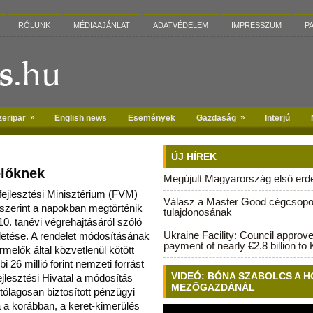
RÓLUNK
MÉDIAAJÁNLAT
ADATVÉDELEM
IMPRESSZUM
P
»
»
zeripar
English news
Események
Gazdaság
Interjú
ÚJ HÍREK
előknek
Megújult Magyarország első erdei
fejlesztési Minisztérium (FVM)
Válasz a Master Good cégcsopo
 szerint a napokban megtörténik
tulajdonosának
0. tanévi
végrehajtásáról szóló
Ukraine Facility: Council approv
detése. A rendelet módosításának
payment of nearly €2.8 billion to 
melők által közvetlenül kötött
26 millió forint nemzeti forrást
VIDEÓ: BÓNA SZABOLCS A H
jlesztési Hivatal a módosítás
MEZŐGAZDÁNÁL
tólagosan biztosított pénzügyi
a a korábban, a keret-kimerülés