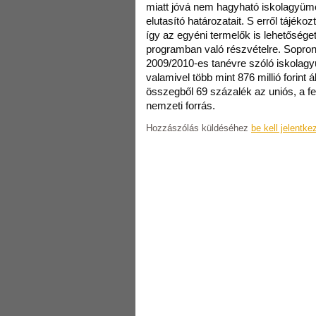
miatt jóvá nem hagyható iskolagyümö
elutasító határozatait. S erről tájékoz
így az egyéni termelők is lehetősége
programban való részvételre. Sopron
2009/2010-es tanévre szóló iskolag
valamivel több mint 876 millió forint 
összegből 69 százalék az uniós, a 
nemzeti forrás.
Hozzászólás küldéséhez
be kell jelentke