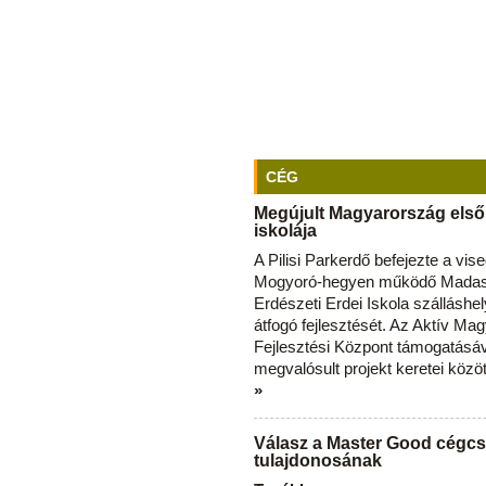
CÉG
Megújult Magyarország első
iskolája
A Pilisi Parkerdő befejezte a vise
Mogyoró-hegyen működő Madas
Erdészeti Erdei Iskola szálláshe
átfogó fejlesztését. Az Aktív Ma
Fejlesztési Központ támogatásá
megvalósult projekt keretei közö
»
Válasz a Master Good cégcs
tulajdonosának