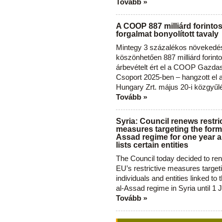
Tovább »
A COOP 887 milliárd forinto
forgalmat bonyolított tavaly
Mintegy 3 százalékos növekedé
köszönhetően 887 milliárd forint
árbevételt ért el a COOP Gazda
Csoport 2025-ben – hangzott el
Hungary Zrt. május 20-i közgyűl
Tovább »
Syria: Council renews restri
measures targeting the forme
Assad regime for one year a
lists certain entities
The Council today decided to re
EU’s restrictive measures target
individuals and entities linked to 
al-Assad regime in Syria until 1 
Tovább »