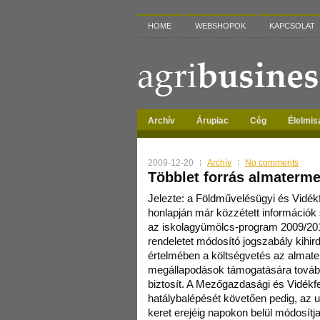
HOME
WEBSHOPOK
KAPCSOLAT
Archív
Árupiac
Cég
Élelmis
2009-12-20
Archív
No comments
Többlet forrás almaterm
Jelezte: a Földművelésügyi és Vidék
honlapján már közzétett információk
az iskolagyümölcs-program 2009/201
rendeletet módosító jogszabály kihir
értelmében a költségvetés az almater
megállapodások támogatására további 
biztosít. A Mezőgazdasági és Vidékfe
hatálybalépését követően pedig, az u
keret erejéig napokon belül módosítj