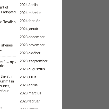
2024 április
ent of
cil adopted
2024 március
r
2024 február
he
Tovább
2024 január
2023 december
2023 november
Fisheries
»
2023 október
2023 szeptember
e.” – op-
nio
2023 augusztus
 the 7th
2023 július
ummit in
2023 április
ulder,
of our
2023 március
2023 február
r –