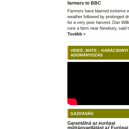
farmers to BBC
Farmers have blamed extreme 
weather followed by prolonged dr
for a very poor harvest. Dan Will
runs a farm near Newbury, said 
Tovább »
VIDEÓ: MATE – KARÁCSONYI
ADOMÁNYOZÁS
GAZDASÁG
Garantálná az európai
műtrágyaellátást az Európai