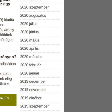
az egy
2020 szeptember
2020 augusztus
) kiadta
2020 július
zer-
ól, amely
2020 június
klődtek
 bőséges
2020 május
2020 április
2020 március
ekrényen?
b adásában
2020 február
2020 január
aknak a
nk elég
2019 december
ább »
2019 november
2019 október
R- ÉS
2019 szeptember