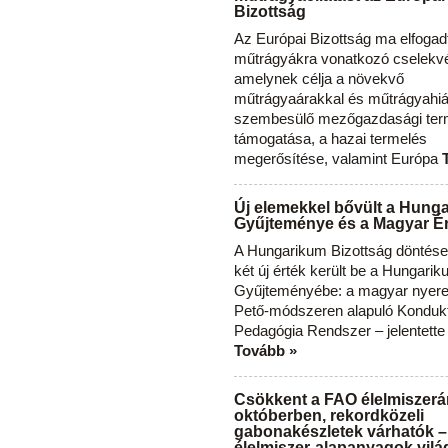
Bizottság
Az Európai Bizottság ma elfogad
műtrágyákra vonatkozó cselekvés
amelynek célja a növekvő
műtrágyaárakkal és műtrágyahi
szembesülő mezőgazdasági ter
támogatása, a hazai termelés
megerősítése, valamint Európa
Új elemekkel bővült a Hung
Gyűjteménye és a Magyar Ér
A Hungarikum Bizottság döntése 
két új érték került be a Hungari
Gyűjteményébe: a magyar nyere
Pető-módszeren alapuló Konduk
Pedagógia Rendszer – jelentette
Tovább »
Csökkent a FAO élelmiszerá
októberben, rekordközeli
gabonakészletek várhatók –
élelmiszer-alapanyagok vilá