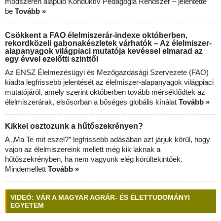
módszeren alapuló Konduktív Pedagógia Rendszer – jelentette
be
Tovább »
Csökkent a FAO élelmiszerár-indexe októberben,
rekordközeli gabonakészletek várhatók – Az élelmiszer-
alapanyagok világpiaci mutatója kevéssel elmarad az
egy évvel ezelőtti szinttől
Az ENSZ Élelmezésügyi és Mezőgazdasági Szervezete (FAO)
kiadta legfrissebb jelentését az élelmiszer-alapanyagok világpiaci
mutatójáról, amely szerint októberben tovább mérséklődtek az
élelmiszerárak, elsősorban a bőséges globális kínálat
Tovább »
Kikkel osztozunk a hűtőszekrényen?
A „Ma Te mit eszel?” legfrissebb adásában azt járjuk körül, hogy
vajon az élelmiszereink mellett még kik laknak a
hűtőszekrényben, ha nem vagyunk elég körültekintőek.
Mindemellett
Tovább »
VIDEÓ: VÁR A MAGYAR AGRÁR- ÉS ÉLETTUDOMÁNYI
EGYETEM