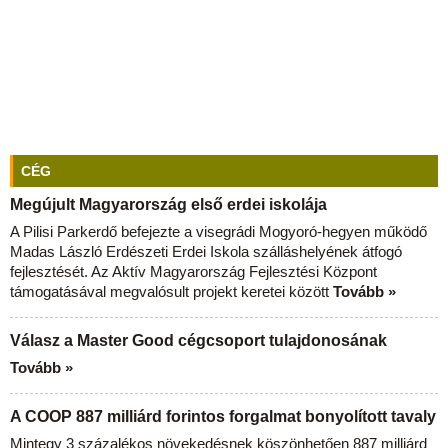
CÉG
Megújult Magyarország első erdei iskolája
A Pilisi Parkerdő befejezte a visegrádi Mogyoró-hegyen működő
Madas László Erdészeti Erdei Iskola szálláshelyének átfogó
fejlesztését. Az Aktív Magyarország Fejlesztési Központ
támogatásával megvalósult projekt keretei között
Tovább »
Válasz a Master Good cégcsoport tulajdonosának
Tovább »
A COOP 887 milliárd forintos forgalmat bonyolított tavaly
Mintegy 3 százalékos növekedésnek köszönhetően 887 milliárd