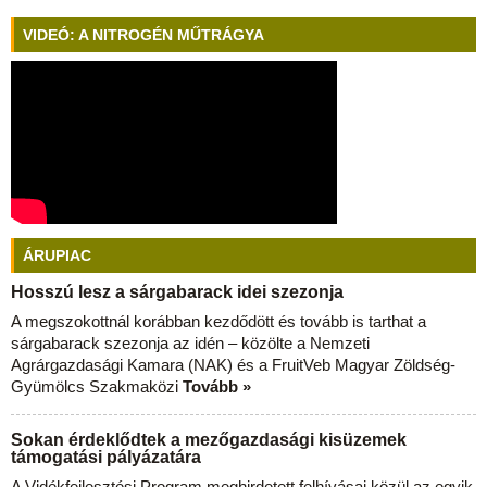
VIDEÓ: A NITROGÉN MŰTRÁGYA
ÁRUPIAC
Hosszú lesz a sárgabarack idei szezonja
A megszokottnál korábban kezdődött és tovább is tarthat a
sárgabarack szezonja az idén – közölte a Nemzeti
Agrárgazdasági Kamara (NAK) és a FruitVeb Magyar Zöldség-
Gyümölcs Szakmaközi
Tovább »
Sokan érdeklődtek a mezőgazdasági kisüzemek
támogatási pályázatára
A Vidékfejlesztési Program meghirdetett felhívásai közül az egyik