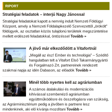
RIPORT
Stratégiai feladatok – interjú Nagy Jánossal
Stratégiai feladatokat kapott a nemrég indult Nemzeti Földügyi
Központ, amely a Nemzeti Földalapkezelő Szervezettől „örökölt”
földügyek, az osztatlan közös tulajdonú területek megszüntetése
mellett erdészeti feladatokkal, öntözéssel
Tovább »
A jövő már elkezdődött a Vitafortnál
„Megáll az ész! Ember és technológia” – Szédítő
hangulatban telt a Vitafort Első Takarmánygyártó
és Forgalmazó Zrt. partnereinek rendezett
szakmai napja az idén Dabason, az előadók
Tovább »
Minél több nyertes kell az agráriumban
A számos átalakulási és modernizációs
kihívással szembenéző agráriumban
együttműködésre és összefogásra van szükség,
az Agrárminisztérium pedig a jövőben is partnere lesz
mindenkinek, aki elő kívánja mozdítani
Tovább »