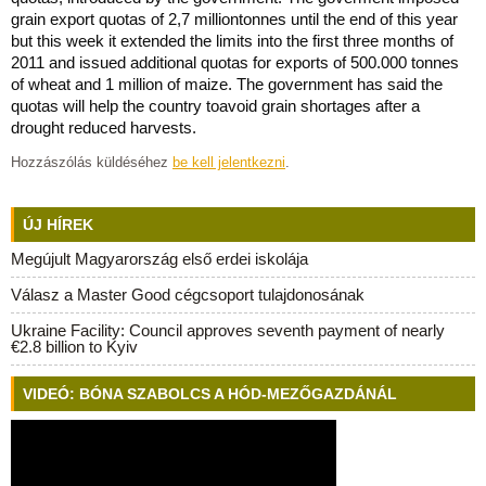
grain export quotas of 2,7 milliontonnes until the end of this year
but this week it extended the limits into the first three months of
2011 and issued additional quotas for exports of 500.000 tonnes
of wheat and 1 million of maize. The government has said the
quotas will help the country toavoid grain shortages after a
drought reduced harvests.
Hozzászólás küldéséhez
be kell jelentkezni
.
ÚJ HÍREK
Megújult Magyarország első erdei iskolája
Válasz a Master Good cégcsoport tulajdonosának
Ukraine Facility: Council approves seventh payment of nearly
€2.8 billion to Kyiv
VIDEÓ: BÓNA SZABOLCS A HÓD-MEZŐGAZDÁNÁL