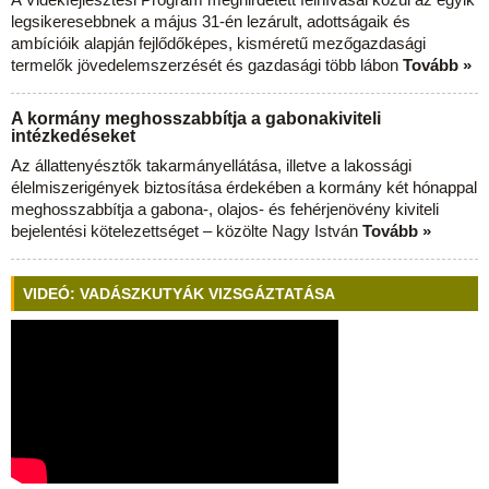
legsikeresebbnek a május 31-én lezárult, adottságaik és
ambícióik alapján fejlődőképes, kisméretű mezőgazdasági
termelők jövedelemszerzését és gazdasági több lábon
Tovább »
A kormány meghosszabbítja a gabonakiviteli
intézkedéseket
Az állattenyésztők takarmányellátása, illetve a lakossági
élelmiszerigények biztosítása érdekében a kormány két hónappal
meghosszabbítja a gabona-, olajos- és fehérjenövény kiviteli
bejelentési kötelezettséget – közölte Nagy István
Tovább »
VIDEÓ: VADÁSZKUTYÁK VIZSGÁZTATÁSA