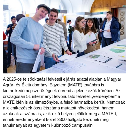
A 2025-ös felsőoktatási felvételi eljárás adatai alapján a Magyar
Agrár- és Élettudományi Egyetem (MATE) továbbra is
kiemelkedő népszerűségnek örvend a jelentkezők körében. Az
országosan 51 intézményt felvonultató felvételi „versenyben” a
MATE idén is az élmezőnybe, a felső harmadba került. Nemcsak
a jelentkezések összlétszáma mutatott növekedést, hanem
azoknak a száma is, akik első helyen jelölték meg a MATE-t,
ennek eredményeként közel 3300 hallgató kezdheti meg
tanulmányait az egyetem különböző campusain.