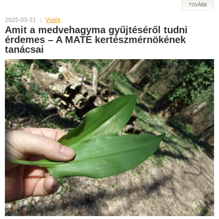
TOVÁBB
2025-03-31
Vidék
Amit a medvehagyma gyűjtéséről tudni
érdemes – A MATE kertészmérnökének
tanácsai