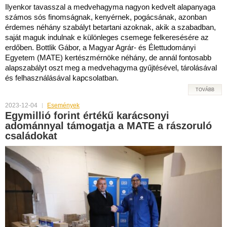
Ilyenkor tavasszal a medvehagyma nagyon kedvelt alapanyaga
számos sós finomságnak, kenyérnek, pogácsának, azonban
érdemes néhány szabályt betartani azoknak, akik a szabadban,
saját maguk indulnak e különleges csemege felkeresésére az
erdőben. Bottlik Gábor, a Magyar Agrár- és Élettudományi
Egyetem (MATE) kertészmérnöke néhány, de annál fontosabb
alapszabályt oszt meg a medvehagyma gyűjtésével, tárolásával
és felhasználásával kapcsolatban.
TOVÁBB
2023-12-04
Események
Egymillió forint értékű karácsonyi
adománnyal támogatja a MATE a rászoruló
családokat