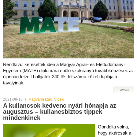
Rendkívül keresettek idén a Magyar Agrár- és Élettudományi
Egyetem (MATE) diplomára épülő szakirányú továbbképzései: az
újonnan felvett hallgatók 340 fős létszáma közel duplája a
tavalyinak.
TOVÁBB
2021-08-18
Magyarország
,
Vidék
A kullancsok kedvenc nyári hónapja az
augusztus – kullancsbiztos tippek
mindenkinek
Gondolta volna,
hogy akárcsak a