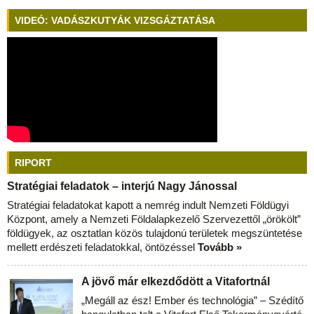
VIDEÓ: VADÁSZKUTYÁK VIZSGÁZTATÁSA
RIPORT
Stratégiai feladatok – interjú Nagy Jánossal
Stratégiai feladatokat kapott a nemrég indult Nemzeti Földügyi
Központ, amely a Nemzeti Földalapkezelő Szervezettől „örökölt”
földügyek, az osztatlan közös tulajdonú területek megszüntetése
mellett erdészeti feladatokkal, öntözéssel
Tovább »
A jövő már elkezdődött a Vitafortnál
„Megáll az ész! Ember és technológia” – Szédítő