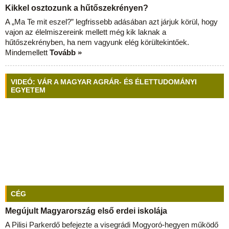
Kikkel osztozunk a hűtőszekrényen?
A „Ma Te mit eszel?” legfrissebb adásában azt járjuk körül, hogy
vajon az élelmiszereink mellett még kik laknak a
hűtőszekrényben, ha nem vagyunk elég körültekintőek.
Mindemellett
Tovább »
VIDEÓ: VÁR A MAGYAR AGRÁR- ÉS ÉLETTUDOMÁNYI
EGYETEM
CÉG
Megújult Magyarország első erdei iskolája
A Pilisi Parkerdő befejezte a visegrádi Mogyoró-hegyen működő