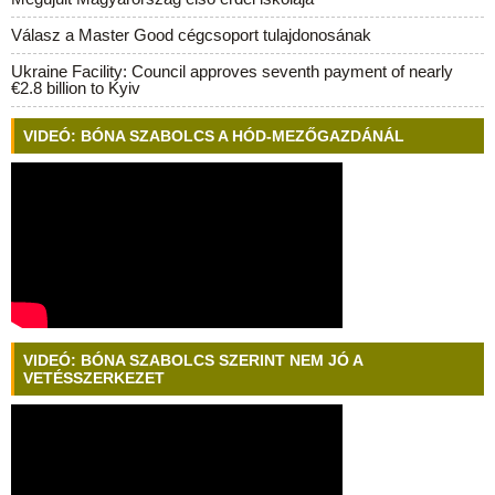
Válasz a Master Good cégcsoport tulajdonosának
Ukraine Facility: Council approves seventh payment of nearly
€2.8 billion to Kyiv
VIDEÓ: BÓNA SZABOLCS A HÓD-MEZŐGAZDÁNÁL
VIDEÓ: BÓNA SZABOLCS SZERINT NEM JÓ A
VETÉSSZERKEZET