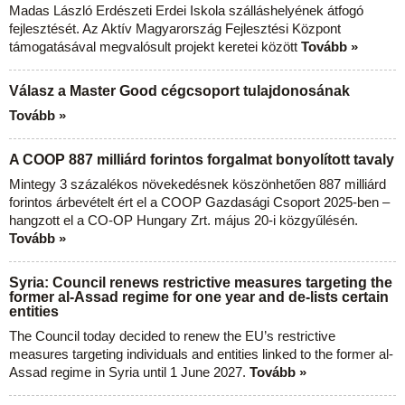
Madas László Erdészeti Erdei Iskola szálláshelyének átfogó
fejlesztését. Az Aktív Magyarország Fejlesztési Központ
támogatásával megvalósult projekt keretei között
Tovább »
Válasz a Master Good cégcsoport tulajdonosának
Tovább »
A COOP 887 milliárd forintos forgalmat bonyolított tavaly
Mintegy 3 százalékos növekedésnek köszönhetően 887 milliárd
forintos árbevételt ért el a COOP Gazdasági Csoport 2025-ben –
hangzott el a CO-OP Hungary Zrt. május 20-i közgyűlésén.
Tovább »
Syria: Council renews restrictive measures targeting the
former al-Assad regime for one year and de-lists certain
entities
The Council today decided to renew the EU’s restrictive
measures targeting individuals and entities linked to the former al-
Assad regime in Syria until 1 June 2027.
Tovább »