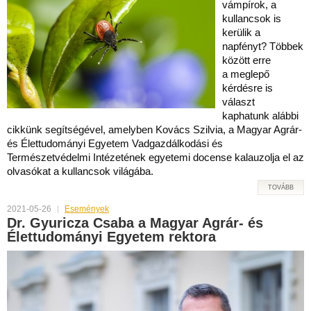
vámpírok, a
kullancsok is
kerülik a
napfényt? Többek
között erre
a meglepő
kérdésre is
választ
kaphatunk alábbi
cikkünk segítségével, amelyben Kovács Szilvia, a Magyar Agrár-
és Élettudományi Egyetem Vadgazdálkodási és
Természetvédelmi Intézetének egyetemi docense kalauzolja el az
olvasókat a kullancsok világába.
TOVÁBB
2021-05-26
Események
Dr. Gyuricza Csaba a Magyar Agrár- és
Élettudományi Egyetem rektora