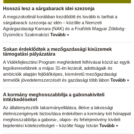
Hosszú lesz a sárgabarack idei szezonja
A megszokottnál korábban kezdődött és tovább is tarthat a
sárgabarack szezonja az idén – közölte a Nemzeti
Agrárgazdasági Kamara (NAK) és a FruitVeb Magyar Zöldség-
Gyümölcs Szakmaközi
Tovább »
Sokan érdeklődtek a mezőgazdasági kisüzemek
támogatási pályázatára
A Vidékfejlesztési Program meghirdetett felhívásai közül az egyik
legsikeresebbnek a május 31-én lezárult, adottságaik és
ambícióik alapján fejlődőképes, kisméretű mezőgazdasági
termelők jövedelemszerzését és gazdasági több lábon
Tovább »
A kormány meghosszabbítja a gabonakiviteli
intézkedéseket
Az állattenyésztők takarmányellátása, illetve a lakossági
élelmiszerigények biztosítása érdekében a kormány két hónappal
meghosszabbítja a gabona-, olajos- és fehérjenövény kiviteli
bejelentési kötelezettséget – közölte Nagy István
Tovább »