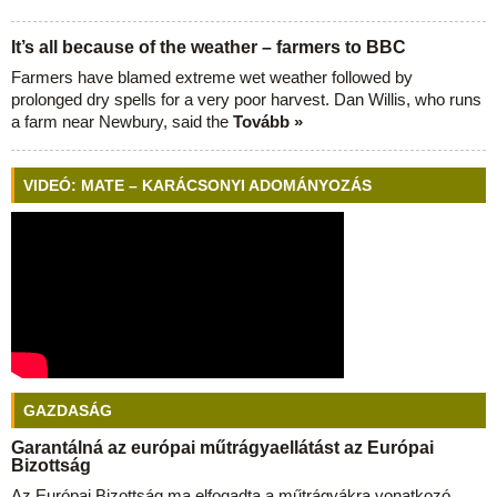
It’s all because of the weather – farmers to BBC
Farmers have blamed extreme wet weather followed by
prolonged dry spells for a very poor harvest. Dan Willis, who runs
a farm near Newbury, said the
Tovább »
VIDEÓ: MATE – KARÁCSONYI ADOMÁNYOZÁS
GAZDASÁG
Garantálná az európai műtrágyaellátást az Európai
Bizottság
Az Európai Bizottság ma elfogadta a műtrágyákra vonatkozó