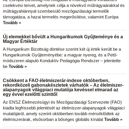
cselekvési tervet, amelynek célja a növekvő műtrágyaárakkal és
műtrágyahiánnyal szembesülő mezőgazdasági termelők
támogatása, a hazai termelés megerősítése, valamint Európa
Tovább »
Új elemekkel bővült a Hungarikumok Gyűjteménye és a
Magyar Értéktár
A Hungarikum Bizottság döntése szerint két új érték került be a
Hungarikumok Gyűjteményébe: a magyar nyereg, és a Pető-
módszeren alapuló Konduktív Pedagógia Rendszer – jelentette
be
Tovább »
Csökkent a FAO élelmiszerár-indexe októberben,
rekordközeli gabonakészletek várhatók – Az élelmiszer-
alapanyagok világpiaci mutatója kevéssel elmarad az
egy évvel ezelőtti szinttől
Az ENSZ Élelmezésügyi és Mezőgazdasági Szervezete (FAO)
kiadta legfrissebb jelentését az élelmiszer-alapanyagok világpiaci
mutatójáról, amely szerint októberben tovább mérséklődtek az
élelmiszerárak, elsősorban a bőséges globális kínálat
Tovább »