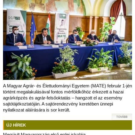
A Magyar Agrár- és Élettudományi Egyetem (MATE) február 1-jén
történt megalakulásával fontos mérföldkőhöz érkezett a hazai
agrárképzés és agrár-felsőoktatás – hangzott el az esemény
sajtótájékoztatóján. A sajtórendezvény keretében ünnepi
nyilatkozat aláírására is sor került.
TOVÁBB
ÚJ HÍREK
Megújult Magyarország első erdei iskolája