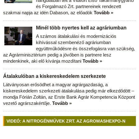
hangulatban telt a Vitafort Első Takarmánygyártó
és Forgalmazó Zrt. partnereinek rendezett
szakmai napja az idén Dabason, az előadók
Tovább »
Minél több nyertes kell az agráriumban
A számos átalakulási és modernizációs
kihívással szembenéző agráriumban
együttműködésre és összefogásra van szükség,
az Agrárminisztérium pedig a jövőben is partnere lesz
mindenkinek, aki elő kívánja mozdítani
Tovább »
Átalakulóban a kiskereskedelem szerkezete
Látványosan erősödhet a magyar agrárgazdaság, a
kiskereskedelem szerkezeti átalakulása pedig már elkezdődött –
mondja Fórián Zoltán, az Erste Bank Agrár Kompetencia Központ
vezető agrárszakértője.
Tovább »
VIDEÓ: A NITROGÉNMŰVEK ZRT. AZ AGROMASHEXPO-N