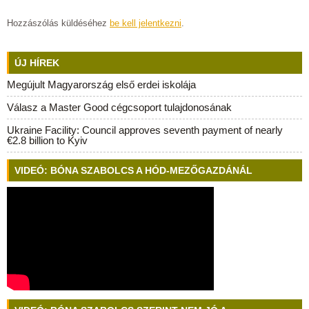
Hozzászólás küldéséhez
be kell jelentkezni
.
ÚJ HÍREK
Megújult Magyarország első erdei iskolája
Válasz a Master Good cégcsoport tulajdonosának
Ukraine Facility: Council approves seventh payment of nearly
€2.8 billion to Kyiv
VIDEÓ: BÓNA SZABOLCS A HÓD-MEZŐGAZDÁNÁL