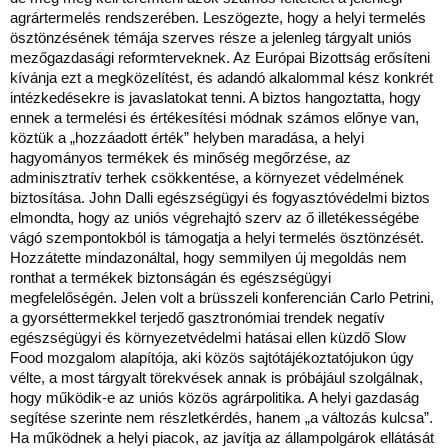
agrártermelés rendszerében. Leszögezte, hogy a helyi termelés
ösztönzésének témája szerves része a jelenleg tárgyalt uniós
mezőgazdasági reformterveknek. Az Európai Bizottság erősíteni
kívánja ezt a megközelítést, és adandó alkalommal kész konkrét
intézkedésekre is javaslatokat tenni. A biztos hangoztatta, hogy
ennek a termelési és értékesítési módnak számos előnye van,
köztük a „hozzáadott érték” helyben maradása, a helyi
hagyományos termékek és minőség megőrzése, az
adminisztratív terhek csökkentése, a környezet védelmének
biztosítása. John Dalli egészségügyi és fogyasztóvédelmi biztos
elmondta, hogy az uniós végrehajtó szerv az ő illetékességébe
vágó szempontokból is támogatja a helyi termelés ösztönzését.
Hozzátette mindazonáltal, hogy semmilyen új megoldás nem
ronthat a termékek biztonságán és egészségügyi
megfelelőségén. Jelen volt a brüsszeli konferencián Carlo Petrini,
a gyorséttermekkel terjedő gasztronómiai trendek negatív
egészségügyi és környezetvédelmi hatásai ellen küzdő Slow
Food mozgalom alapítója, aki közös sajtótájékoztatójukon úgy
vélte, a most tárgyalt törekvések annak is próbájául szolgálnak,
hogy működik-e az uniós közös agrárpolitika. A helyi gazdaság
segítése szerinte nem részletkérdés, hanem „a változás kulcsa”.
Ha működnek a helyi piacok, az javítja az állampolgárok ellátását