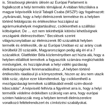
is. Strasbourgi plenáris ülésén az Európai Parlament is
foglalkozott a helyi termelés témájával. A vitában felszólalva a
magyar képviselők közül Tabajdi Csaba (MSZP) úgy fogalmazott:
„nyilvánvaló, hogy a helyi élelmiszerek termelése és a helyben
történő feldolgozás és értékesítése hozzájárul az
agrármunkahelyek megtartásához, csökkentheti a szállítási
költségeket. De … ezt nem tekinthetjük kitörési lehetőségnek
országaink élelmezésében.” Becslések szerint
világviszonylatban az élelmiszerek 80 százalékát helyben
termelik és értékesítik, de az Európai Unióban ez az arány csak
körülbelül 20 százalék, Magyarországon pedig alig éri el a 7
százalékot. Glattfelder Béla közleményében azt húzta alá, hogy a
helyben előállított termékek a fogyasztók számára megbízhatóbb
minőségűek, és hozzájárulnak a helyi vidéki gazdaság
életképességének fennmaradásához. „A helyben történő
értékesítés ráadásul jó a környezetnek, hiszen az áru nem utazik
több száz, olykor ezer kilométereket. Így csökkenthető a
mezőgazdasági termékek szállításából eredő szén-dioxid-
kibocsátás”. A képviselő felhívta a figyelmet arra is, hogy a helyi
termelők védelme érdekében szükség van arra, hogy európai
szinten határozzák meg a helyben termelt élelmiszerekre
vonatkozó feltételrendszert és címkézési szabályokat.