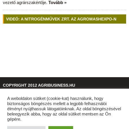
vezető agrárszakértője.
Tovább »
VIDEÓ: A NITROGÉNMŰVEK ZRT. AZ AGROMASHEXPO-N
COPYRIGHT 2012 AGRIBUSINESS.HU
A weboldalon sütiket (cookie-kat) használunk, hogy
© 2026
agribusiness.hu
biztonságos böngészés mellett a legjobb felhasználói
élményt nyújthassuk látogatóinknak. Az oldal böngészésével
beleegyezik abba, hogy az oldal sütiket mentsen az Ön
gépére.