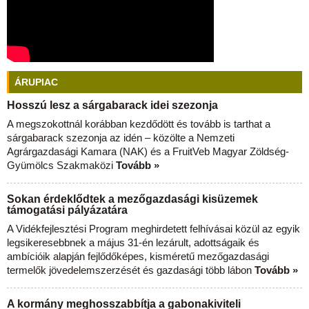
ÁRUPIAC
Hosszú lesz a sárgabarack idei szezonja
A megszokottnál korábban kezdődött és tovább is tarthat a
sárgabarack szezonja az idén – közölte a Nemzeti
Agrárgazdasági Kamara (NAK) és a FruitVeb Magyar Zöldség-
Gyümölcs Szakmaközi
Tovább »
Sokan érdeklődtek a mezőgazdasági kisüzemek
támogatási pályázatára
A Vidékfejlesztési Program meghirdetett felhívásai közül az egyik
legsikeresebbnek a május 31-én lezárult, adottságaik és
ambícióik alapján fejlődőképes, kisméretű mezőgazdasági
termelők jövedelemszerzését és gazdasági több lábon
Tovább »
A kormány meghosszabbítja a gabonakiviteli