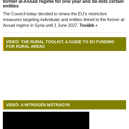
former al-Assad regime for one year and de-lists certain
entities
The Council today decided to renew the EU’s restrictive
measures targeting individuals and entities linked to the former al-
Assad regime in Syria until 1 June 2027.
Tovább »
VIDEÓ: THE RURAL TOOLKIT, A GUIDE TO EU FUNDING
FOR RURAL AREAS
VIDEÓ: A NITROGÉN MŰTRÁGYA