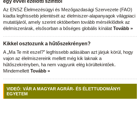
egy évvel ezelőtti szinttől
Az ENSZ Élelmezésügyi és Mezőgazdasági Szervezete (FAO)
kiadta legfrissebb jelentését az élelmiszer-alapanyagok világpiaci
mutatójáról, amely szerint októberben tovább mérséklődtek az
élelmiszerárak, elsősorban a bőséges globális kínálat
Tovább »
Kikkel osztozunk a hűtőszekrényen?
A „Ma Te mit eszel?” legfrissebb adásában azt járjuk körül, hogy
vajon az élelmiszereink mellett még kik laknak a
hűtőszekrényben, ha nem vagyunk elég körültekintőek.
Mindemellett
Tovább »
VIDEÓ: VÁR A MAGYAR AGRÁR- ÉS ÉLETTUDOMÁNYI
EGYETEM