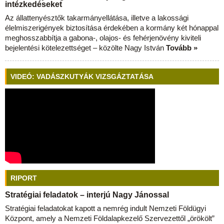
intézkedéseket
Az állattenyésztők takarmányellátása, illetve a lakossági
élelmiszerigények biztosítása érdekében a kormány két hónappal
meghosszabbítja a gabona-, olajos- és fehérjenövény kiviteli
bejelentési kötelezettséget – közölte Nagy István
Tovább »
VIDEÓ: VADÁSZKUTYÁK VIZSGÁZTATÁSA
RIPORT
Stratégiai feladatok – interjú Nagy Jánossal
Stratégiai feladatokat kapott a nemrég indult Nemzeti Földügyi
Központ, amely a Nemzeti Földalapkezelő Szervezettől „örökölt”