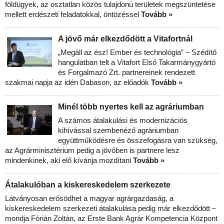
földügyek, az osztatlan közös tulajdonú területek megszüntetése
mellett erdészeti feladatokkal, öntözéssel
Tovább »
A jövő már elkezdődött a Vitafortnál
„Megáll az ész! Ember és technológia” – Szédítő
hangulatban telt a Vitafort Első Takarmánygyártó
és Forgalmazó Zrt. partnereinek rendezett
szakmai napja az idén Dabason, az előadók
Tovább »
Minél több nyertes kell az agráriumban
A számos átalakulási és modernizációs
kihívással szembenéző agráriumban
együttműködésre és összefogásra van szükség,
az Agrárminisztérium pedig a jövőben is partnere lesz
mindenkinek, aki elő kívánja mozdítani
Tovább »
Átalakulóban a kiskereskedelem szerkezete
Látványosan erősödhet a magyar agrárgazdaság, a
kiskereskedelem szerkezeti átalakulása pedig már elkezdődött –
mondja Fórián Zoltán, az Erste Bank Agrár Kompetencia Központ