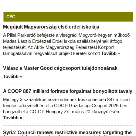
CÉG
Megújult Magyarország első erdei iskolája
A Pilisi Parkerdő befejezte a visegrádi Mogyoró-hegyen működő
Madas László Erdészeti Erdei Iskola szálláshelyének átfogó
fejlesztését. Az Aktív Magyarország Fejlesztési Központ
támogatásával megvalósult projekt keretei között
Tovább »
Válasz a Master Good cégcsoport tulajdonosának
Tovább »
A COOP 887 milliárd forintos forgalmat bonyolított tavaly
Mintegy 3 százalékos növekedésnek köszönhetően 887 milliárd
forintos árbevételt ért el a COOP Gazdasági Csoport 2025-ben –
hangzott el a CO-OP Hungary Zrt. május 20-i közgyűlésén.
Tovább »
Syria: Council renews restrictive measures targeting the