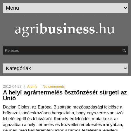
2012-04-23
Archív
No comments
A helyi agrártermelés ösztönzését sürgeti az
Unió
Dacian Ciolos, az Európai Bizottság mezőgazdasági felelőse a
brüsszeli tanácskozáson hangoztatta, hogy egyszerre van szó
lehetőségről és kihívásról.
Komoly érdeklődés mutatkozik az
ágazatban a helyi termelés és közvetlen értékesítés irányában,
de még meg kell teremteni azok számos feltételét a jelenlegi