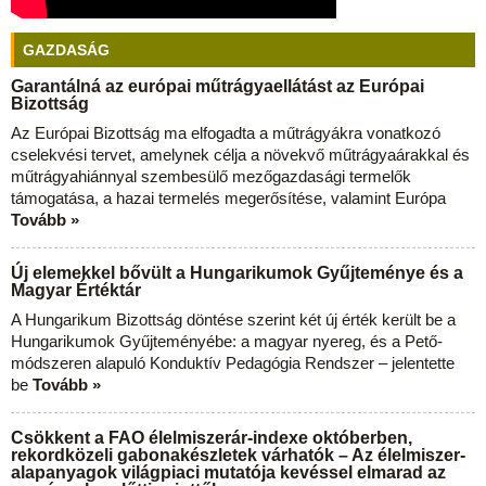
GAZDASÁG
Garantálná az európai műtrágyaellátást az Európai
Bizottság
Az Európai Bizottság ma elfogadta a műtrágyákra vonatkozó
cselekvési tervet, amelynek célja a növekvő műtrágyaárakkal és
műtrágyahiánnyal szembesülő mezőgazdasági termelők
támogatása, a hazai termelés megerősítése, valamint Európa
Tovább »
Új elemekkel bővült a Hungarikumok Gyűjteménye és a
Magyar Értéktár
A Hungarikum Bizottság döntése szerint két új érték került be a
Hungarikumok Gyűjteményébe: a magyar nyereg, és a Pető-
módszeren alapuló Konduktív Pedagógia Rendszer – jelentette
be
Tovább »
Csökkent a FAO élelmiszerár-indexe októberben,
rekordközeli gabonakészletek várhatók – Az élelmiszer-
alapanyagok világpiaci mutatója kevéssel elmarad az