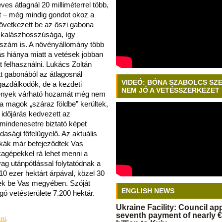
es átlagnál 20 milliméterrel több,
t – még mindig gondot okoz a
vetkezett be az őszi gabona
a kalászhosszúsága, így
zszám is. A növényállomány több
ás hiánya miatt a vetések jobban
t felhasználni. Lukács Zoltán
t gabonából az átlagosnál
VIDEÓ: BÓNA SZABOLCS SZ
azdálkodók, de a kezdeti
NEM JÓ A VETÉSSZERKEZET
vények várható hozamát még nem
a magok „száraz földbe” kerültek,
 időjárás kedvezett az
 mindenesetre biztató képet
sági főfelügyelő. Az aktuális
nkák már befejeződtek Vas
agépekkel rá lehet menni a
ag utánpótlással folytatódnak a
 ezer hektárt árpával, közel 30
ttek be Vas megyében. Szóját
ENGLISH NEWS
gó vetésterülete 7.200 hektár.
Ukraine Facility: Council a
seventh payment of nearly €
zni
.