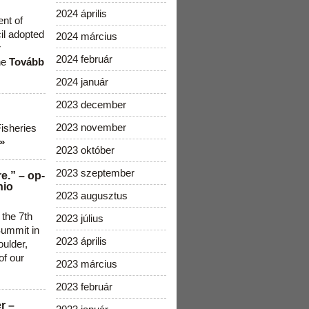
2024 április
ent of
cil adopted
2024 március
r
2024 február
he
Tovább
2024 január
2023 december
2023 november
Fisheries
»
2023 október
2023 szeptember
e.” – op-
nio
2023 augusztus
 the 7th
2023 július
ummit in
2023 április
ulder,
of our
2023 március
2023 február
r –