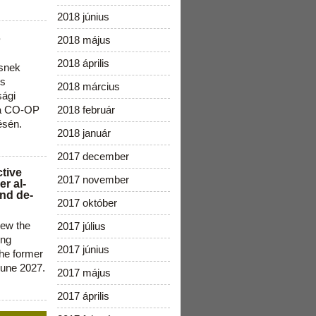
2018 június
s
2018 május
2018 április
snek
os
2018 március
sági
 a CO-OP
2018 február
ésén.
2018 január
2017 december
ctive
2017 november
r al-
nd de-
2017 október
new the
2017 július
ing
2017 június
the former
June 2027.
2017 május
2017 április