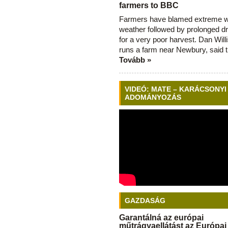
farmers to BBC
Farmers have blamed extreme 
weather followed by prolonged dr
for a very poor harvest. Dan Will
runs a farm near Newbury, said 
Tovább »
VIDEÓ: MATE – KARÁCSONYI
ADOMÁNYOZÁS
GAZDASÁG
Garantálná az európai
műtrágyaellátást az Európai