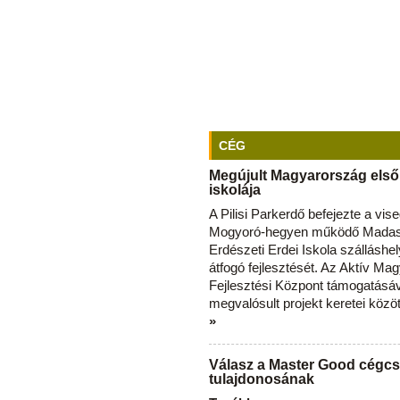
CÉG
Megújult Magyarország első
iskolája
A Pilisi Parkerdő befejezte a vise
Mogyoró-hegyen működő Madas
Erdészeti Erdei Iskola szálláshe
átfogó fejlesztését. Az Aktív Ma
Fejlesztési Központ támogatásá
megvalósult projekt keretei közö
»
Válasz a Master Good cégcs
tulajdonosának