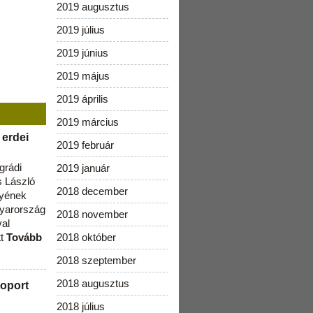
2019 augusztus
2019 július
2019 június
2019 május
2019 április
2019 március
 erdei
2019 február
grádi
2019 január
 László
2018 december
lyének
gyarország
2018 november
val
tt
Tovább
2018 október
2018 szeptember
2018 augusztus
oport
2018 július