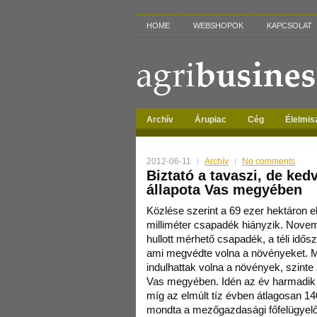
HOME
WEBSHOPOK
KAPCSOLAT
Archív
Árupiac
Cég
Élelmis
2012-06-11
Archív
No comments
Biztató a tavaszi, de ked
állapota Vas megyében
Közlése szerint a 69 ezer hektáron e
milliméter csapadék hiányzik.
Novem
hullott mérhető csapadék, a téli idő
ami megvédte volna a növényeket. M
indulhattak volna a növények, szinte
Vas megyében. Idén az év harmadik h
míg az elmúlt tíz évben átlagosan 1
mondta a mezőgazdasági főfelügyelő