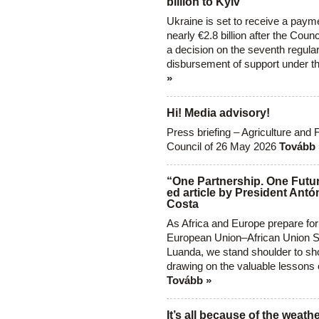
billion to Kyiv
Ukraine is set to receive a paym
nearly €2.8 billion after the Coun
a decision on the seventh regula
disbursement of support under t
»
Hi! Media advisory!
Press briefing – Agriculture and 
Council of 26 May 2026
Tovább 
“One Partnership. One Futur
ed article by President Antó
Costa
As Africa and Europe prepare for
European Union–African Union S
Luanda, we stand shoulder to sho
drawing on the valuable lessons 
Tovább »
It’s all because of the weathe