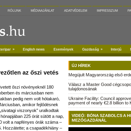
RÓLUNK
MÉDIAAJÁNLAT
ADATVÉDELEM
IMPRESSZUM
P
»
»
zeripar
English news
Események
Gazdaság
Interjú
ÚJ HÍREK
vezőtlen az őszi vetés
Megújult Magyarország első erdei
Válasz a Master Good cégcsopo
lvetett őszi növényeknél 180
tulajdonosának
berben és márciusban nem
Ukraine Facility: Council approv
szakban pedig nem volt hótakaró,
payment of nearly €2.8 billion to 
árciusban, amikor fejlődésnek
 „sivatagi viszonyok” uralkodtak
VIDEÓ: BÓNA SZABOLCS A H
ónapjában 225 órát sütött a nap,
MEZŐGAZDÁNÁL
40 volt a napfényes órák száma –
. Hozzátette; a csapadékhiány –