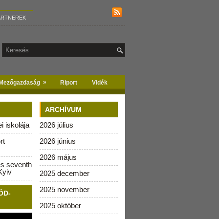
ARTNEREK
»
Mezőgazdaság
Riport
Vidék
ARCHÍVUM
 iskolája
2026 július
rt
2026 június
2026 május
es seventh
Kyiv
2025 december
2025 november
ÓD-
2025 október