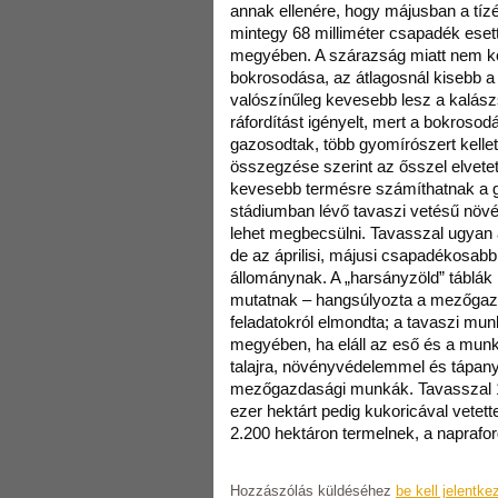
annak ellenére, hogy májusban a tízév
mintegy 68 milliméter csapadék eset
megyében. A szárazság miatt nem kö
bokrosodása, az átlagosnál kisebb 
valószínűleg kevesebb lesz a kalás
ráfordítást igényelt, mert a bokrosod
gazosodtak, több gyomírószert kellet
összegzése szerint az ősszel elvetet
kevesebb termésre számíthatnak a g
stádiumban lévő tavaszi vetésű nö
lehet megbecsülni. Tavasszal ugyan 
de az áprilisi, májusi csapadékosabb
állománynak. A „harsányzöld” táblák
mutatnak – hangsúlyozta a mezőgazda
feladatokról elmondta; a tavaszi mu
megyében, ha eláll az eső és a munk
talajra, növényvédelemmel és tápany
mezőgazdasági munkák. Tavasszal 10
ezer hektárt pedig kukoricával vete
2.200 hektáron termelnek, a naprafor
Hozzászólás küldéséhez
be kell jelentke