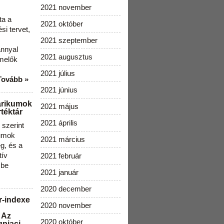
2021 november
ta a
2021 október
i tervet,
2021 szeptember
ánnyal
2021 augusztus
melők
2021 július
Tovább »
2021 június
arikumok
2021 május
téktár
2021 április
szerint
kumok
2021 március
g, és a
tív
2021 február
 be
2021 január
2020 december
r-indexe
2020 november
 Az
2020 október
gpiaci