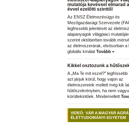
mutatója kevéssel elmarad 
évvel ezelőtti szinttől
Az ENSZ Élelmezésügyi és
Mezőgazdasági Szervezete (FAO
legfrissebb jelentését az élelmis
alapanyagok világpiaci mutatójár
szerint októberben tovább mérsé
az élelmiszerárak, elsősorban a
globális kínálat
Tovább »
Kikkel osztozunk a hűtősz
A „Ma Te mit eszel?” legfrisseb
azt járjuk körül, hogy vajon az
élelmiszereink mellett még kik l
hűtőszekrényben, ha nem vagyu
körültekintőek. Mindemellett
Tov
VIDEÓ: VÁR A MAGYAR AGRÁ
ÉLETTUDOMÁNYI EGYETEM