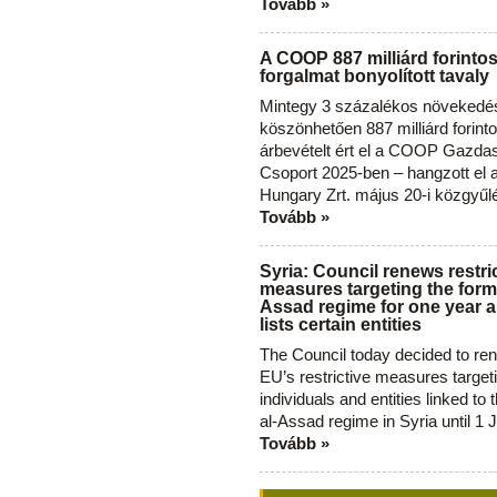
Tovább »
A COOP 887 milliárd forinto
forgalmat bonyolított tavaly
Mintegy 3 százalékos növekedé
köszönhetően 887 milliárd forint
árbevételt ért el a COOP Gazda
Csoport 2025-ben – hangzott el
Hungary Zrt. május 20-i közgyűl
Tovább »
Syria: Council renews restri
measures targeting the forme
Assad regime for one year a
lists certain entities
The Council today decided to re
EU’s restrictive measures target
individuals and entities linked to 
al-Assad regime in Syria until 1 
Tovább »