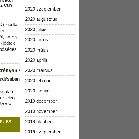
az egy
2020 szeptember
2020 augusztus
) kiadta
2020 július
zer-
ól, amely
2020 június
klődtek
 bőséges
2020 május
2020 április
2020 március
ekrényen?
b adásában
2020 február
2020 január
aknak a
nk elég
2019 december
ább »
2019 november
2019 október
R- ÉS
2019 szeptember