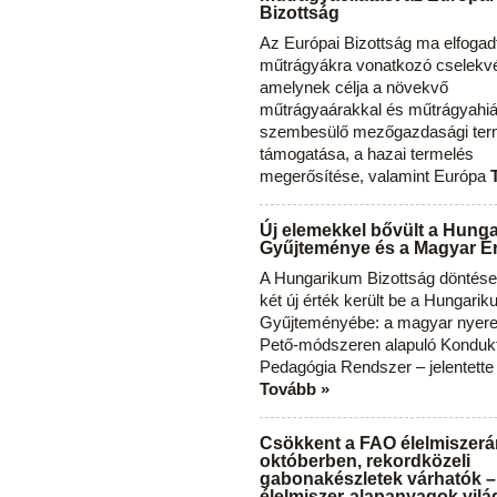
Bizottság
Az Európai Bizottság ma elfogad
műtrágyákra vonatkozó cselekvés
amelynek célja a növekvő
műtrágyaárakkal és műtrágyahi
szembesülő mezőgazdasági ter
támogatása, a hazai termelés
megerősítése, valamint Európa
Új elemekkel bővült a Hung
Gyűjteménye és a Magyar Ér
A Hungarikum Bizottság döntése 
két új érték került be a Hungari
Gyűjteményébe: a magyar nyere
Pető-módszeren alapuló Konduk
Pedagógia Rendszer – jelentette
Tovább »
Csökkent a FAO élelmiszerá
októberben, rekordközeli
gabonakészletek várhatók –
élelmiszer-alapanyagok vilá