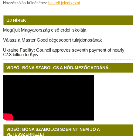
Hozzászólás küldéséhez
be kell jelentkezni
.
ÚJ HÍREK
Megújult Magyarország első erdei iskolája
Válasz a Master Good cégcsoport tulajdonosának
Ukraine Facility: Council approves seventh payment of nearly
€2.8 billion to Kyiv
VIDEÓ: BÓNA SZABOLCS A HÓD-MEZŐGAZDÁNÁL
VIDEÓ: BÓNA SZABOLCS SZERINT NEM JÓ A
VETÉSSZERKEZET