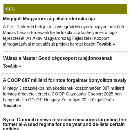
CÉG
Megújult Magyarország első erdei iskolája
A Pilisi Parkerdő befejezte a visegrádi Mogyoró-hegyen működő
Madas László Erdészeti Erdei Iskola szálláshelyének átfogó
fejlesztését. Az Aktív Magyarország Fejlesztési Központ
támogatásával megvalósult projekt keretei között
Tovább »
Válasz a Master Good cégcsoport tulajdonosának
Tovább »
A COOP 887 milliárd forintos forgalmat bonyolított tavaly
Mintegy 3 százalékos növekedésnek köszönhetően 887 milliárd
forintos árbevételt ért el a COOP Gazdasági Csoport 2025-ben –
hangzott el a CO-OP Hungary Zrt. május 20-i közgyűlésén.
Tovább »
Syria: Council renews restrictive measures targeting the
former al-Assad regime for one year and de-lists certain
entities