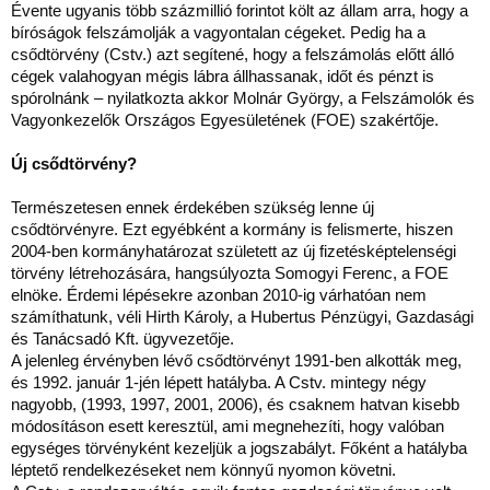
Évente ugyanis több százmillió forintot költ az állam arra, hogy a
bíróságok felszámolják a vagyontalan cégeket. Pedig ha a
csődtörvény (Cstv.) azt segítené, hogy a felszámolás előtt álló
cégek valahogyan mégis lábra állhassanak, időt és pénzt is
spórolnánk – nyilatkozta akkor Molnár György, a Felszámolók és
Vagyonkezelők Országos Egyesületének (FOE) szakértője.
Új csődtörvény?
Természetesen ennek érdekében szükség lenne új
csődtörvényre. Ezt egyébként a kormány is felismerte, hiszen
2004-ben kormányhatározat született az új fizetésképtelenségi
törvény létrehozására, hangsúlyozta Somogyi Ferenc, a FOE
elnöke. Érdemi lépésekre azonban 2010-ig várhatóan nem
számíthatunk, véli Hirth Károly, a Hubertus Pénzügyi, Gazdasági
és Tanácsadó Kft. ügyvezetője.
A jelenleg érvényben lévő csődtörvényt 1991-ben alkották meg,
és 1992. január 1-jén lépett hatályba. A Cstv. mintegy négy
nagyobb, (1993, 1997, 2001, 2006), és csaknem hatvan kisebb
módosításon esett keresztül, ami megnehezíti, hogy valóban
egységes törvényként kezeljük a jogszabályt. Főként a hatályba
léptető rendelkezéseket nem könnyű nyomon követni.