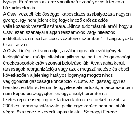
Nyugat-Európában az erre vonatkozó szabályozás kiterjed a
háztartásokra is.
A Cstv. vezetői felelősséggel kapcsolatos szabályozása nagyon
gyenge, így nem jelent elég fegyelmező erőt az adós
vállalkozások vezetői számára. „Nincs tudomásunk arról, hogy a
Cstv. ezen szabályai alapján felszámolók vagy hitelezők
indítottak volna pert az adós vezetőivel szemben” – hangsúlyozta
Csia László.
A Cstv. kielégítési sorrendjét, a zálogjogos hitelezői igények
kielégítésének módját általában pillanatnyi politikai és gazdasági
érdekcsoportok erőviszonyai befolyásolták. A válságba került
társaságok reorganizációja vagy azok megszüntetése és ebből
következően a jelenleg hatályos joganyag mögött nincs
végiggondolt gazdasági koncepció. A Cstv. az Igazságügyi és
Rendészeti Minisztérium felügyelete alá tartozik, a tárca azonban
nem képes összegyűjteni és egyensúlyt teremteni a
fizetésképtelenségi joghoz tartozó különféle érdekek között; a
2004-es kormányhatározatot pedig egyszerűen nem hajtották
végre, összegezte keserű tapasztalatait Somogyi Ferenc.