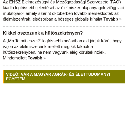
Az ENSZ Élelmezésügyi és Mezőgazdasági Szervezete (FAO)
kiadta legfrissebb jelentését az élelmiszer-alapanyagok világpiaci
mutatójáról, amely szerint októberben tovább mérséklődtek az
élelmiszerárak, elsősorban a bőséges globális kínálat
Tovább »
Kikkel osztozunk a hűtőszekrényen?
A „Ma Te mit eszel?” legfrissebb adásában azt járjuk körül, hogy
vajon az élelmiszereink mellett még kik laknak a
hűtőszekrényben, ha nem vagyunk elég körültekintőek.
Mindemellett
Tovább »
VIDEÓ: VÁR A MAGYAR AGRÁR- ÉS ÉLETTUDOMÁNYI
EGYETEM