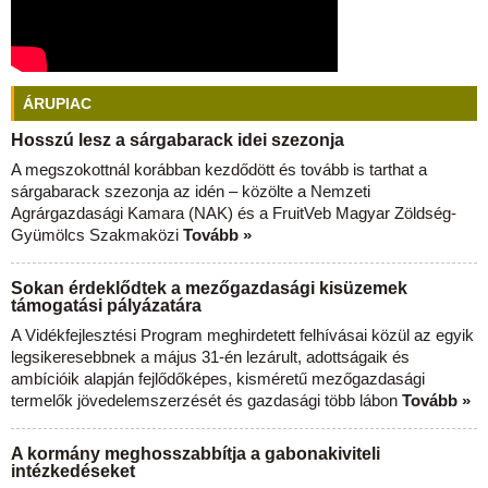
ÁRUPIAC
Hosszú lesz a sárgabarack idei szezonja
A megszokottnál korábban kezdődött és tovább is tarthat a
sárgabarack szezonja az idén – közölte a Nemzeti
Agrárgazdasági Kamara (NAK) és a FruitVeb Magyar Zöldség-
Gyümölcs Szakmaközi
Tovább »
Sokan érdeklődtek a mezőgazdasági kisüzemek
támogatási pályázatára
A Vidékfejlesztési Program meghirdetett felhívásai közül az egyik
legsikeresebbnek a május 31-én lezárult, adottságaik és
ambícióik alapján fejlődőképes, kisméretű mezőgazdasági
termelők jövedelemszerzését és gazdasági több lábon
Tovább »
A kormány meghosszabbítja a gabonakiviteli
intézkedéseket