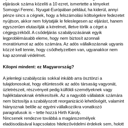
eljárások száma közelíti a 10 ezret, ismertette a tényeket
Somogyi Ferenc. Nyugat-Európában például, ha kiderül, annyi
pénze sincs a cégnek, hogy a felszámolási költségekre fedezetet
nyújtson, akkor nem folytatják le feleslegesen az eljárást, hanem
egyszerűen elutasítják a kérelmet, illetve törlik a céget a
cégjegyzékből. A csődeljárás szabályozásának egyik
legproblémásabb eleme, hogy nem biztosít azonnali
moratóriumot az adós számára. Az adós vállalkozásnak ugyanis
közzé kell tennie, hogy csődhelyzetben van, ugyanakkor nem
kap azonnali védelmet.
Kilopni mindent: ez Magyarország?
A jelenlegi szabályozás sokkal inkább arra ösztönzi a
tulajdonosokat, hogy eltüntessék az adós társaság vagyonát,
üzletrészeit, részvényeit pedig külföldi személyeknek vagy
hajléktalanoknak értékesítsék. Az a nagyobb vállalatok számára
nem biztosítja a szabályozott reorganizáció lehetőségét, valamint
hiányoznak belőle az egyéni vállalkozókra vonatkozó
paragrafusok is – tette hozzá Hirth Károly.
Nincsenek rendezve továbbá a magánszemélyek
eladósodásával kapcsolatos hitelezővédelmi érdekek sem, holott