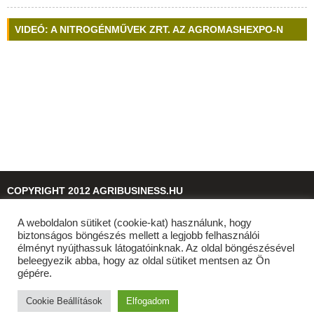
VIDEÓ: A NITROGÉNMŰVEK ZRT. AZ AGROMASHEXPO-N
COPYRIGHT 2012 AGRIBUSINESS.HU
A weboldalon sütiket (cookie-kat) használunk, hogy
© 2026
agribusiness.hu
biztonságos böngészés mellett a legjobb felhasználói
élményt nyújthassuk látogatóinknak. Az oldal böngészésével
beleegyezik abba, hogy az oldal sütiket mentsen az Ön
gépére.
Cookie Beállítások
Elfogadom