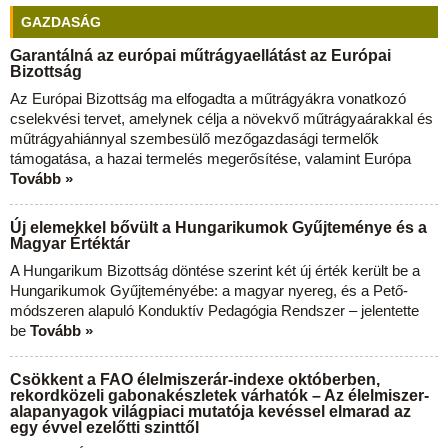
GAZDASÁG
Garantálná az európai műtrágyaellátást az Európai
Bizottság
Az Európai Bizottság ma elfogadta a műtrágyákra vonatkozó
cselekvési tervet, amelynek célja a növekvő műtrágyaárakkal és
műtrágyahiánnyal szembesülő mezőgazdasági termelők
támogatása, a hazai termelés megerősítése, valamint Európa
Tovább »
Új elemekkel bővült a Hungarikumok Gyűjteménye és a
Magyar Értéktár
A Hungarikum Bizottság döntése szerint két új érték került be a
Hungarikumok Gyűjteményébe: a magyar nyereg, és a Pető-
módszeren alapuló Konduktív Pedagógia Rendszer – jelentette
be
Tovább »
Csökkent a FAO élelmiszerár-indexe októberben,
rekordközeli gabonakészletek várhatók – Az élelmiszer-
alapanyagok világpiaci mutatója kevéssel elmarad az
egy évvel ezelőtti szinttől