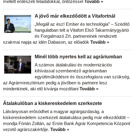
mellett erdészeti feladatokkal, öntözéssel
Tovább »
A jövő már elkezdődött a Vitafortnál
„Megáll az ész! Ember és technológia” – Szédítő
hangulatban telt a Vitafort Első Takarmánygyártó
és Forgalmazó Zrt. partnereinek rendezett
szakmai napja az idén Dabason, az előadók
Tovább »
Minél több nyertes kell az agráriumban
A számos átalakulási és modernizációs
kihívással szembenéző agráriumban
együttműködésre és összefogásra van szükség,
az Agrárminisztérium pedig a jövőben is partnere lesz
mindenkinek, aki elő kívánja mozdítani
Tovább »
Átalakulóban a kiskereskedelem szerkezete
Látványosan erősödhet a magyar agrárgazdaság, a
kiskereskedelem szerkezeti átalakulása pedig már elkezdődött –
mondja Fórián Zoltán, az Erste Bank Agrár Kompetencia Központ
vezető agrárszakértője.
Tovább »