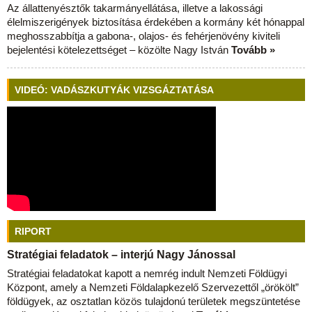
Az állattenyésztők takarmányellátása, illetve a lakossági
élelmiszerigények biztosítása érdekében a kormány két hónappal
meghosszabbítja a gabona-, olajos- és fehérjenövény kiviteli
bejelentési kötelezettséget – közölte Nagy István
Tovább »
VIDEÓ: VADÁSZKUTYÁK VIZSGÁZTATÁSA
RIPORT
Stratégiai feladatok – interjú Nagy Jánossal
Stratégiai feladatokat kapott a nemrég indult Nemzeti Földügyi
Központ, amely a Nemzeti Földalapkezelő Szervezettől „örökölt”
földügyek, az osztatlan közös tulajdonú területek megszüntetése