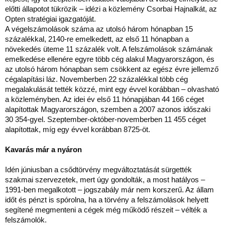
előtti állapotot tükrözik – idézi a közlemény Csorbai Hajnalkát, az
Opten stratégiai igazgatóját.
A végelszámolások száma az utolsó három hónapban 15
százalékkal, 2140-re emelkedett, az első 11 hónapban a
növekedés üteme 11 százalék volt. A felszámolások számának
emelkedése ellenére egyre több cég alakul Magyarországon, és
az utolsó három hónapban sem csökkent az egész évre jellemző
cégalapítási láz. Novemberben 22 százalékkal több cég
megalakulását tették közzé, mint egy évvel korábban – olvasható
a közleményben. Az idei év első 11 hónapjában 44 166 céget
alapítottak Magyarországon, szemben a 2007 azonos időszaki
30 354-gyel. Szeptember-október-novemberben 11 455 céget
alapítottak, míg egy évvel korábban 8725-öt.
Kavarás már a nyáron
Idén júniusban a csődtörvény megváltoztatását sürgették
szakmai szervezetek, mert úgy gondolták, a most hatályos –
1991-ben megalkotott – jogszabály már nem korszerű. Az állam
időt és pénzt is spórolna, ha a törvény a felszámolások helyett
segítené megmenteni a cégek még működő részeit – vélték a
felszámolók.