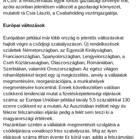
A Cstv. a rendszerváltás egyik fontos gazdasági törvénye volt,
azóta azonban jelentősen változott a gazdasági környezet,
mutatott rá Csia László, a Csabaholding vezérigazgatója.
Európai változások
Európában például már több ország is jelentős változásokat
hajtott végre a csődjogi szabályozáson. Új rendelkezések
születtek Németországban, az Egyesült Királyságban,
Franciaországban, Spanyolországban, Lengyelországban, a
Cseh Köztársaságban, Olaszországban, Romániában,
Szerbiában, valamint Oroszországban. Az egész világon
rohamléptekkel terjed egy új megközelítés, amely a vállalatok
megmentésére, reorganizációjára, a munkahelyek
megmentésére koncentrál. Ennek következtében valóban
csökkenő tendenciát mutat a fizetésképtelenségi eljárások
száma: az Európai Unióban például tavaly 5,5 százalékkal 130
ezerre csökkent ez a mutató. Az Ausztriában indított négy és
félezer felszámolási eljárás pedig a felét sem teszi ki a
magyarországi értéknek.
Hazánkban szintén a vállalatok megmentését szolgálná a
csődeljárásra vonatkozó friss szabályozás. Míg az ilyen
eljárások száma itthon évente tíz körül van, addig a felszámolási