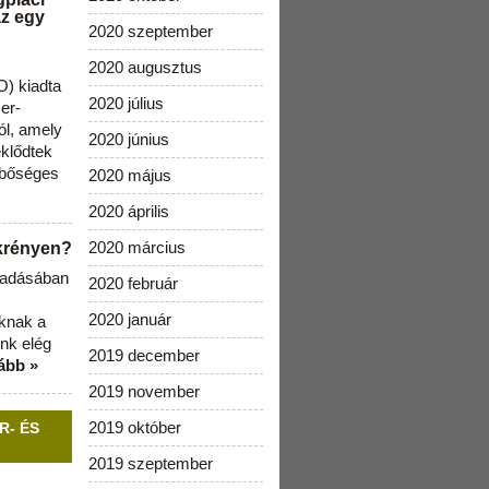
az egy
2020 szeptember
2020 augusztus
) kiadta
2020 július
zer-
ól, amely
2020 június
klődtek
 bőséges
2020 május
2020 április
2020 március
ekrényen?
b adásában
2020 február
2020 január
aknak a
nk elég
2019 december
ább »
2019 november
2019 október
R- ÉS
2019 szeptember