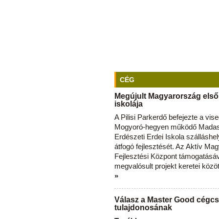
CÉG
Megújult Magyarország első
iskolája
A Pilisi Parkerdő befejezte a vise
Mogyoró-hegyen működő Madas
Erdészeti Erdei Iskola szálláshe
átfogó fejlesztését. Az Aktív Ma
Fejlesztési Központ támogatásá
megvalósult projekt keretei közö
»
Válasz a Master Good cégcs
tulajdonosának