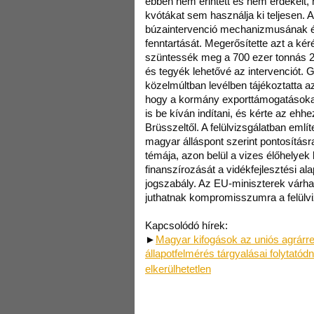
ebben nem érintett és nem érdekelt, 
kvótákat sem használja ki teljesen. 
búzaintervenció mechanizmusának és
fenntartását. Megerősítette azt a kér
szüntessék meg a 700 ezer tonnás 20
és tegyék lehetővé az intervenciót. G
közelmúltban levélben tájékoztatta az
hogy a kormány exporttámogatásokat
is be kíván indítani, és kérte az eh
Brüsszeltől. A felülvizsgálatban emlí
magyar álláspont szerint pontosításr
témája, azon belül a vizes élőhelyek
finanszírozását a vidékfejlesztési al
jogszabály. Az EU-miniszterek várha
juthatnak kompromisszumra a felülvi
Kapcsolódó hírek:
►
Magyar kifogások az uniós agrárr
állapotfelmérés tárgyalásai folytatód
elkerülhetetlen