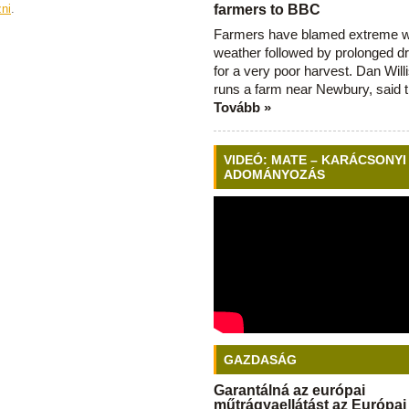
zni
.
farmers to BBC
Farmers have blamed extreme 
weather followed by prolonged dr
for a very poor harvest. Dan Will
runs a farm near Newbury, said 
Tovább »
VIDEÓ: MATE – KARÁCSONYI
ADOMÁNYOZÁS
GAZDASÁG
Garantálná az európai
műtrágyaellátást az Európai