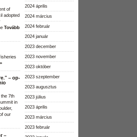
2024 április
ent of
cil adopted
2024 március
r
2024 február
he
Tovább
2024 január
2023 december
2023 november
Fisheries
»
2023 október
2023 szeptember
e.” – op-
nio
2023 augusztus
 the 7th
2023 július
ummit in
2023 április
ulder,
of our
2023 március
2023 február
r –