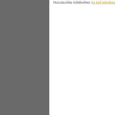
Hozzászólás küldéséhez
be kell jelentke