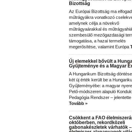
Bizottság
Az Európai Bizottság ma elfogad
műtrágyákra vonatkozó cselekvés
amelynek célja a növekvő
műtrágyaárakkal és műtrágyahi
szembesülő mezőgazdasági ter
támogatása, a hazai termelés
megerősítése, valamint Európa
Új elemekkel bővült a Hung
Gyűjteménye és a Magyar Ér
A Hungarikum Bizottság döntése 
két új érték került be a Hungari
Gyűjteményébe: a magyar nyere
Pető-módszeren alapuló Konduk
Pedagógia Rendszer – jelentette
Tovább »
Csökkent a FAO élelmiszerá
októberben, rekordközeli
gabonakészletek várhatók –
élelmiszer-alapanyagok vilá