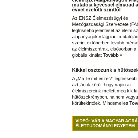
mutatója kevéssel elmarad 
évvel ezelőtti szinttől
Az ENSZ Élelmezésügyi és
Mezőgazdasági Szervezete (FAO
legfrissebb jelentését az élelmis
alapanyagok világpiaci mutatójár
szerint októberben tovább mérsé
az élelmiszerárak, elsősorban a
globális kínálat
Tovább »
Kikkel osztozunk a hűtősz
A „Ma Te mit eszel?” legfrisseb
azt járjuk körül, hogy vajon az
élelmiszereink mellett még kik l
hűtőszekrényben, ha nem vagyu
körültekintőek. Mindemellett
Tov
VIDEÓ: VÁR A MAGYAR AGRÁ
ÉLETTUDOMÁNYI EGYETEM