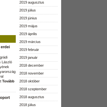
2019 augusztus
2019 július
2019 június
2019 május
2019 április
2019 március
 erdei
2019 február
grádi
2019 január
 László
2018 december
lyének
gyarország
2018 november
val
tt
Tovább
2018 október
2018 szeptember
2018 augusztus
oport
2018 július