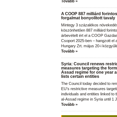
Tovább »
A COOP 887 milliárd forinto
forgalmat bonyolított tavaly
Mintegy 3 százalékos növekedé
köszönhetően 887 milliárd forint
árbevételt ért el a COOP Gazda
Csoport 2025-ben – hangzott el
Hungary Zrt. május 20-i közgyűl
Tovább »
Syria: Council renews restri
measures targeting the forme
Assad regime for one year a
lists certain entities
The Council today decided to re
EU’s restrictive measures target
individuals and entities linked to 
al-Assad regime in Syria until 1 
Tovább »