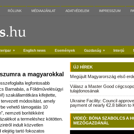
RÓLUNK
MÉDIAAJÁNLAT
ADATVÉDELEM
IMPRESSZUM
P
»
»
zeripar
English news
Események
Gazdaság
Interjú
ÚJ HÍREK
szumra a magyarokkal
Megújult Magyarország első erdei
szefoglalta legfontosabb
Válasz a Master Good cégcsopo
gács Barnabás, a Földművelésügyi
tulajdonosának
M) szakállamtitkár
a kifejtette,
Ukraine Facility: Council approv
 tervezett módosítást, amely
payment of nearly €2.8 billion to 
ybe vehető támogatás 10
”, nemzeti borítékként
VIDEÓ: BÓNA SZABOLCS A H
zázalékot a termeléshez kötötten.
MEZŐGAZDÁNÁL
intről indult közvetlen
elejéig tartó fokozatos