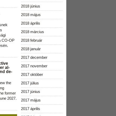
2018 június
s
2018 május
2018 április
snek
os
2018 március
sági
 a CO-OP
2018 február
ésén.
2018 január
2017 december
ctive
2017 november
r al-
nd de-
2017 október
new the
2017 július
ing
2017 június
the former
June 2027.
2017 május
2017 április