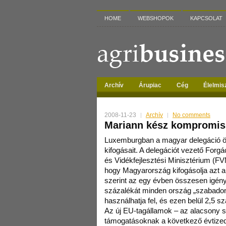
HOME
WEBSHOPOK
KAPCSOLAT
Archív
Árupiac
Cég
Élelmis
2008-11-23
Archív
No comments
Mariann kész kompromis
Luxemburgban a magyar delegáció ös
kifogásait. A delegációt vezető For
és Vidékfejlesztési Minisztérium (FV
hogy Magyarország kifogásolja azt a
szerint az egy évben összesen igén
százalékát minden ország „szabadon
használhatja fel, és ezen belül 2,5 s
Az új EU-tagállamok – az alacsony sz
támogatásoknak a következő évtized 