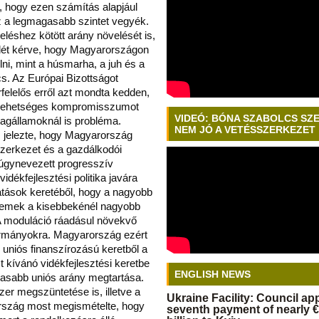
, hogy ezen számítás alapjául
z a legmagasabb szintet vegyék.
léshez kötött arány növelését is,
elét kérve, hogy Magyarországon
lni, mint a húsmarha, a juh és a
s. Az Európai Bizottságot
felelős erről azt mondta kedden,
 lehetséges kompromisszumot
VIDEÓ: BÓNA SZABOLCS SZ
 tagállamoknál is probléma.
NEM JÓ A VETÉSSZERKEZET
s jelezte, hogy Magyarország
zerkezet és a gazdálkodói
 úgynevezett progresszív
idékfejlesztési politika javára
atások keretéből, hogy a nagyobb
zemek a kisebbekénél nagyobb
 A moduláció ráadásul növekvő
kormányokra. Magyarország ezért
uniós finanszírozású keretből a
 kívánó vidékfejlesztési keretbe
ENGLISH NEWS
gasabb uniós arány megtartása.
r megszüntetése is, illetve a
Ukraine Facility: Council a
rszág most megismételte, hogy
seventh payment of nearly €