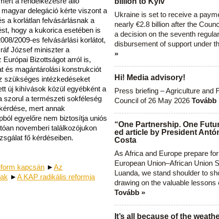
mert a rendelkezésre álló
billion to Kyiv
A magyar delegáció kérte viszont a
Ukraine is set to receive a paym
 a korlátlan felvásárlásnak a
nearly €2.8 billion after the Coun
ést, hogy a kukorica esetében is
a decision on the seventh regula
08/2009-es felvásárlási korlátot,
disbursement of support under t
ráf József miniszter a
»
 Európai Bizottságot arról is,
 és magántárolási konstrukciót
Hi! Media advisory!
hez szükséges intézkedéseket
tett új kihívások közül egyébként a
Press briefing – Agriculture and 
a szorul a természeti sokféleség
Council of 26 May 2026
Tovább 
 kérdése, mert annak
apból egyelőre nem biztosítja uniós
“One Partnership. One Futur
tóan novemberi találkozójukon
ed article by President Antó
zsgálat fő kérdéseiben.
Costa
As Africa and Europe prepare for
European Union–African Union S
eform kapcsán
►
Az
Luanda, we stand shoulder to sho
nak
►
A KAP radikális reformja
drawing on the valuable lessons 
Tovább »
It’s all because of the weathe