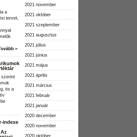
2021 november
ta a
2021 október
i tervet,
2021 szeptember
ánnyal
2021 augusztus
melők
2021 július
Tovább »
2021 június
arikumok
2021 május
téktár
2021 április
szerint
kumok
2021 március
g, és a
tív
2021 február
 be
2021 január
2020 december
r-indexe
2020 november
 Az
2020 október
gpiaci