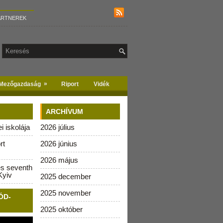
ARTNEREK
»
Mezőgazdaság
Riport
Vidék
ARCHÍVUM
 iskolája
2026 július
rt
2026 június
2026 május
es seventh
Kyiv
2025 december
2025 november
ÓD-
2025 október