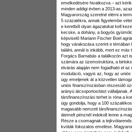
emelkedésére hivatkozva – azt kérik
minden addigi évben a 2013-as, aza
Magyarország szeretné elérni a terme
5 százalékra, annak figyelembe vét
e keretből olyan ágazatokat kell keze
kecske, a dohány, a bogyós gyümölc
képviselő Mariann Fischer Boel agrár
hogy várakozása szerint e témában
találni, annál is inkább, mert ez más
Forgács Barnabás a találkozón azt i
számára az üzemstruktúra, a birtoks
elvárás alapján nem fogadható el az
moduláció, vagyis az, hogy az uniós v
úgy emeljenek át a közvetlen támog
uniós finanszírozásban részesülő ü
arányú átcsoportosítást vállaljanak.
társfinanszírozási terhet is róna a 
úgy gondolja, hogy a 100 százalékos 
magasabb nemzeti társfinanszírozást
átemelt pénznél indokolt lenne a ma
Része a csomagnak a tejkvótarendsze
kvóták fokozatos emelése. Magyaro