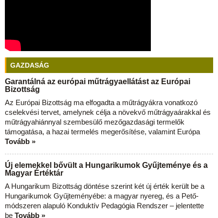
GAZDASÁG
Garantálná az európai műtrágyaellátást az Európai
Bizottság
Az Európai Bizottság ma elfogadta a műtrágyákra vonatkozó
cselekvési tervet, amelynek célja a növekvő műtrágyaárakkal és
műtrágyahiánnyal szembesülő mezőgazdasági termelők
támogatása, a hazai termelés megerősítése, valamint Európa
Tovább »
Új elemekkel bővült a Hungarikumok Gyűjteménye és a
Magyar Értéktár
A Hungarikum Bizottság döntése szerint két új érték került be a
Hungarikumok Gyűjteményébe: a magyar nyereg, és a Pető-
módszeren alapuló Konduktív Pedagógia Rendszer – jelentette
be
Tovább »