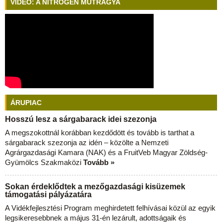
VIDEÓ: A NITROGÉN MŰTRÁGYA
ÁRUPIAC
Hosszú lesz a sárgabarack idei szezonja
A megszokottnál korábban kezdődött és tovább is tarthat a
sárgabarack szezonja az idén – közölte a Nemzeti
Agrárgazdasági Kamara (NAK) és a FruitVeb Magyar Zöldség-
Gyümölcs Szakmaközi
Tovább »
Sokan érdeklődtek a mezőgazdasági kisüzemek
támogatási pályázatára
A Vidékfejlesztési Program meghirdetett felhívásai közül az egyik
legsikeresebbnek a május 31-én lezárult, adottságaik és