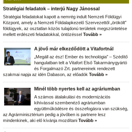
Stratégiai feladatok – interjú Nagy Jánossal
Stratégiai feladatokat kapott a nemrég indult Nemzeti Földügyi
Központ, amely a Nemzeti Földalapkezelő Szervezettől „örökölt”
földügyek, az osztatlan közös tulajdonú területek megszüntetése
mellett erdészeti feladatokkal, öntözéssel
Tovább »
A jövő már elkezdődött a Vitafortnál
„Megáll az ész! Ember és technológia” – Szédítő
hangulatban telt a Vitafort Első Takarmánygyártó
és Forgalmazó Zrt. partnereinek rendezett
szakmai napja az idén Dabason, az előadók
Tovább »
Minél több nyertes kell az agráriumban
A számos átalakulási és modernizációs
kihívással szembenéző agráriumban
együttműködésre és összefogásra van szükség,
az Agrárminisztérium pedig a jövőben is partnere lesz
mindenkinek, aki elő kívánja mozdítani
Tovább »