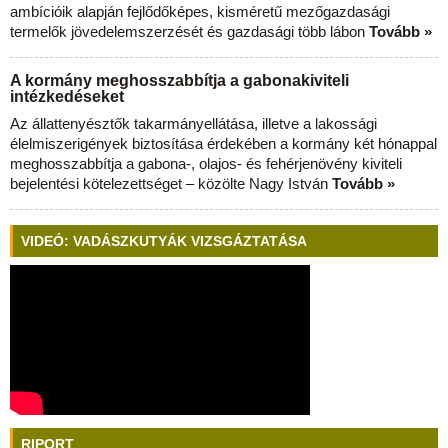
ambícióik alapján fejlődőképes, kisméretű mezőgazdasági
termelők jövedelemszerzését és gazdasági több lábon
Tovább »
A kormány meghosszabbítja a gabonakiviteli
intézkedéseket
Az állattenyésztők takarmányellátása, illetve a lakossági
élelmiszerigények biztosítása érdekében a kormány két hónappal
meghosszabbítja a gabona-, olajos- és fehérjenövény kiviteli
bejelentési kötelezettséget – közölte Nagy István
Tovább »
VIDEÓ: VADÁSZKUTYÁK VIZSGÁZTATÁSA
RIPORT