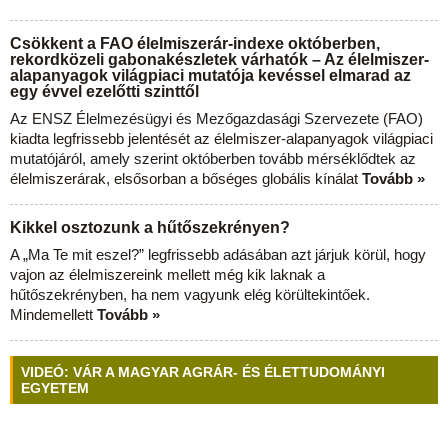
Csökkent a FAO élelmiszerár-indexe októberben,
rekordközeli gabonakészletek várhatók – Az élelmiszer-
alapanyagok világpiaci mutatója kevéssel elmarad az
egy évvel ezelőtti szinttől
Az ENSZ Élelmezésügyi és Mezőgazdasági Szervezete (FAO)
kiadta legfrissebb jelentését az élelmiszer-alapanyagok világpiaci
mutatójáról, amely szerint októberben tovább mérséklődtek az
élelmiszerárak, elsősorban a bőséges globális kínálat
Tovább »
Kikkel osztozunk a hűtőszekrényen?
A „Ma Te mit eszel?” legfrissebb adásában azt járjuk körül, hogy
vajon az élelmiszereink mellett még kik laknak a
hűtőszekrényben, ha nem vagyunk elég körültekintőek.
Mindemellett
Tovább »
VIDEÓ: VÁR A MAGYAR AGRÁR- ÉS ÉLETTUDOMÁNYI
EGYETEM