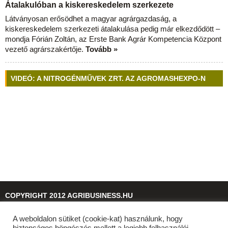
Átalakulóban a kiskereskedelem szerkezete
Látványosan erősödhet a magyar agrárgazdaság, a
kiskereskedelem szerkezeti átalakulása pedig már elkezdődött –
mondja Fórián Zoltán, az Erste Bank Agrár Kompetencia Központ
vezető agrárszakértője.
Tovább »
VIDEÓ: A NITROGÉNMŰVEK ZRT. AZ AGROMASHEXPO-N
COPYRIGHT 2012 AGRIBUSINESS.HU
A weboldalon sütiket (cookie-kat) használunk, hogy
© 2026
agribusiness.hu