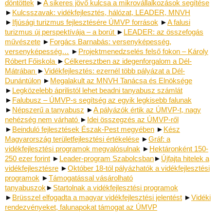
döntöttek
►
A sikeres jövő kulcsa a mikrovállalkozások segítése
►
Kulcsszavak: vidékfejlesztés, hálózat, LEADER, MNVH
►
Ifjúsági turizmus fejlesztésére ÚMVP források
►
A falusi
turizmus új perspektívája – a borút
►
LEADER: az összefogás
művészete
►
Forgács Barnabás: versenyképesség,
versenyképesség…
►
Projektmenedzselés felső fokon – Károly
Róbert Főiskola
►
Célkeresztben az idegenforgalom a Dél-
Mátrában
►
Vidékfejlesztés: ezernél több pályázat a Dél-
Dunántúlon
►
Megalakult az MNVH Tanácsa és Elnöksége
►
Legközelebb áprilistól lehet beadni tanyabusz számlát
►
Falubusz – ÚMVP-s segítség az egyik legkisebb falunak
►
Népszerű a tanyabusz
►
A pályázók értik az ÚMVP-t, nagy
nehézség nem várható
►
Idei összegzés az ÚMVP-ről
►
Beinduló fejlesztések Észak-Pest megyében
►
Kész
Magyarország területfejlesztési értékelése
►
Gráf: a
vidékfejlesztési programok megvalósulnak
►
Hektáronként 150-
250 ezer forint
►
Leader-program Szabolcsban
►
Újfajta hitelek a
vidékfejlesztésre
►
Október 18-tól pályázhatók a vidékfejlesztési
programok
►
Támogatással vásárolható
tanyabuszok
►
Startolnak a vidékfejlesztési programok
►
Brüsszel elfogadta a magyar vidékfejlesztési jelentést
►
Vidéki
rendezvényeket, falunapokat támogat az ÚMVP