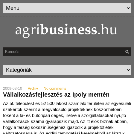
2009-03-10
Archív
No comments
Vállalkozásfejlesztés az Ipoly mentén
Az 50 települést és 52 500 lakost számláló területen az egyesületi
szakértők szerint a megvalósuló projekteknek köszönhetően
főként a fa- és bútoripari cégek, illetve a szolgáltat
ásokat nyújtó
vállalkozások száma gyarapszik majd. Az itt élők bíznak abban,
hogy a térség sokszínűségéhez igazodik a projektötletek
változatossága is. Az eddigi támogatási kérelmekből az látszik,