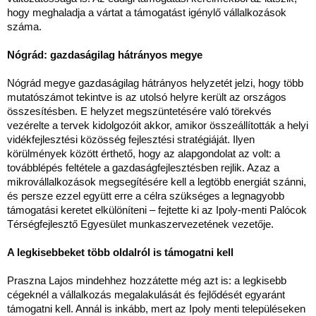
hogy meghaladja a vártat a támogatást igénylő vállalkozások
száma.
Nógrád: gazdaságilag hátrányos megye
Nógrád megye gazdaságilag hátrányos helyzetét jelzi, hogy több
mutatószámot tekintve is az utolsó helyre került az országos
összesítésben. E helyzet megszüntetésére való törekvés
vezérelte a tervek kidolgozóit akkor, amikor összeállították a helyi
vidékfejlesztési közösség fejlesztési stratégiáját. Ilyen
körülmények között érthető, hogy az alapgondolat az volt: a
továbblépés feltétele a gazdaságfejlesztésben rejlik. Azaz a
mikrovállalkozások megsegítésére kell a legtöbb energiát szánni,
és persze ezzel együtt erre a célra szükséges a legnagyobb
támogatási keretet elkülöníteni – fejtette ki az Ipoly-menti Palócok
Térségfejlesztő Egyesület munkaszervezetének vezetője.
A legkisebbeket több oldalról is támogatni kell
Praszna Lajos mindehhez hozzátette még azt is: a legkisebb
cégeknél a vállalkozás megalakulását és fejlődését egyaránt
támogatni kell. Annál is inkább, mert az Ipoly menti településeken