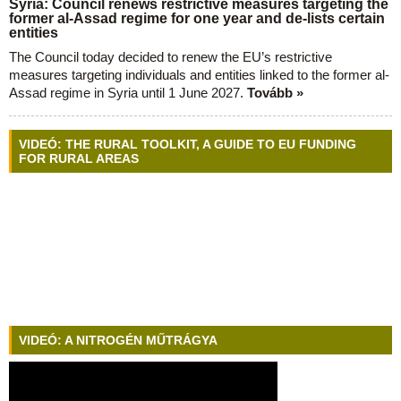
Syria: Council renews restrictive measures targeting the
former al-Assad regime for one year and de-lists certain
entities
The Council today decided to renew the EU’s restrictive
measures targeting individuals and entities linked to the former al-
Assad regime in Syria until 1 June 2027.
Tovább »
VIDEÓ: THE RURAL TOOLKIT, A GUIDE TO EU FUNDING
FOR RURAL AREAS
VIDEÓ: A NITROGÉN MŰTRÁGYA