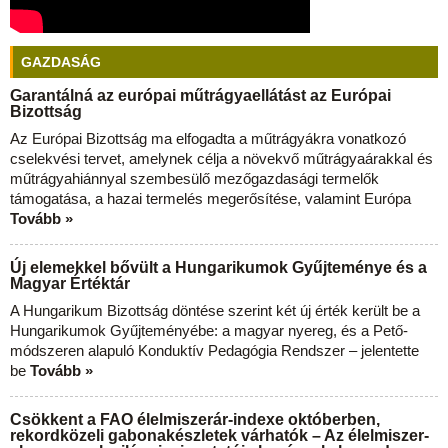
GAZDASÁG
Garantálná az európai műtrágyaellátást az Európai
Bizottság
Az Európai Bizottság ma elfogadta a műtrágyákra vonatkozó
cselekvési tervet, amelynek célja a növekvő műtrágyaárakkal és
műtrágyahiánnyal szembesülő mezőgazdasági termelők
támogatása, a hazai termelés megerősítése, valamint Európa
Tovább »
Új elemekkel bővült a Hungarikumok Gyűjteménye és a
Magyar Értéktár
A Hungarikum Bizottság döntése szerint két új érték került be a
Hungarikumok Gyűjteményébe: a magyar nyereg, és a Pető-
módszeren alapuló Konduktív Pedagógia Rendszer – jelentette
be
Tovább »
Csökkent a FAO élelmiszerár-indexe októberben,
rekordközeli gabonakészletek várhatók – Az élelmiszer-