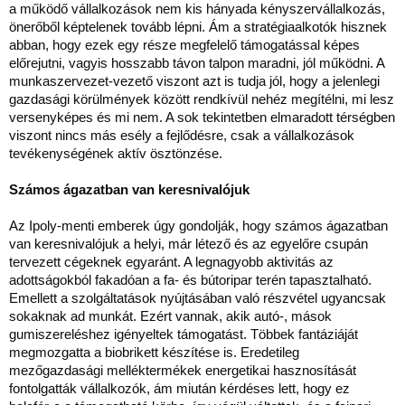
a működő vállalkozások nem kis hányada kényszervállalkozás,
önerőből képtelenek tovább lépni. Ám a stratégiaalkotók hisznek
abban, hogy ezek egy része megfelelő támogatással képes
előrejutni, vagyis hosszabb távon talpon maradni, jól működni. A
munkaszervezet-vezető viszont azt is tudja jól, hogy a jelenlegi
gazdasági körülmények között rendkívül nehéz megítélni, mi lesz
versenyképes és mi nem. A sok tekintetben elmaradott térségben
viszont nincs más esély a fejlődésre, csak a vállalkozások
tevékenységének aktív ösztönzése.
Számos ágazatban van keresnivalójuk
Az Ipoly-menti emberek úgy gondolják, hogy számos ágazatban
van keresnivalójuk a helyi, már létező és az egyelőre csupán
tervezett cégeknek egyaránt. A legnagyobb aktivitás az
adottságokból fakadóan a fa- és bútoripar terén tapasztalható.
Emellett a szolgáltatások nyújtásában való részvétel ugyancsak
sokaknak ad munkát. Ezért vannak, akik autó-, mások
gumiszereléshez igényeltek támogatást. Többek fantáziáját
megmozgatta a biobrikett készítése is. Eredetileg
mezőgazdasági melléktermékek energetikai hasznosítását
fontolgatták vállalkozók, ám miután kérdéses lett, hogy ez