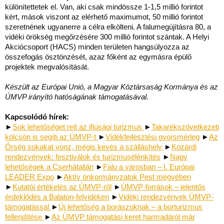
különítettetek el. Van, aki csak mindössze 1-1,5 millió forintot
kért, mások viszont az elérhető maximumot, 50 millió forintot
szeretnének ugyanerre a célra elkölteni. A falumegújításra 80, a
vidéki örökség megőrzésére 300 millió forintot szántak. A Helyi
Akciócsoport (HACS) minden területen hangsúlyozza az
összefogás ösztönzését, azaz főként az egymásra épülő
projektek megvalósítását.
Készült az Európai Unió, a Magyar Köztársaság Kormánya és az
ÚMVP irányító hatóságának támogatásával.
Kapcsolódó hírek:
►
Sok lehetőséget rejt az ifjúsági turizmus
►
Takarékszövetkezeti
kölcsön is segíti az ÚMVP-t
►
Vidékfejlesztési gyorsmérleg
►
Az
Őrség sokakat vonz, mégis kevés a szálláshely
►
Kozárdi
rendezvények: fesztiválok és turizmusélénkítés
►
Nagy
lehetőségek a Cserhátalján
►
Falu a városban – I. Európai
LEADER Expo
►
Aktív önkormányzatok Pest megyében
►
Kutatói értékelés az ÚMVP-ről
►
ÚMVP-források – jelentős
érdeklődés a Balaton-felvidéken
►
Vidéki rendezvények ÚMVP-
támogatással
►
Új lehetőség a borászoknak – a borturizmus
fellendítése
►
Az ÚMVP támogatási keret harmadáról már