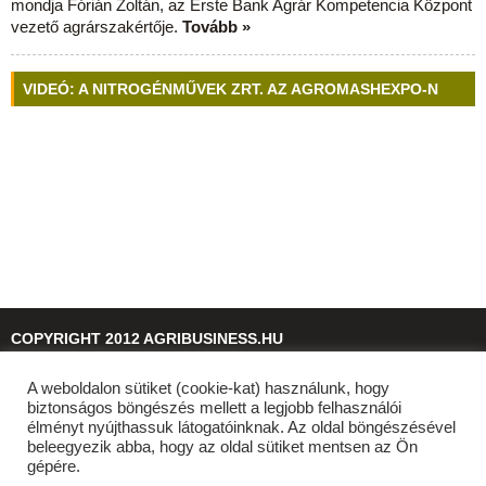
mondja Fórián Zoltán, az Erste Bank Agrár Kompetencia Központ
vezető agrárszakértője.
Tovább »
VIDEÓ: A NITROGÉNMŰVEK ZRT. AZ AGROMASHEXPO-N
COPYRIGHT 2012 AGRIBUSINESS.HU
A weboldalon sütiket (cookie-kat) használunk, hogy
© 2026
agribusiness.hu
biztonságos böngészés mellett a legjobb felhasználói
élményt nyújthassuk látogatóinknak. Az oldal böngészésével
beleegyezik abba, hogy az oldal sütiket mentsen az Ön
gépére.