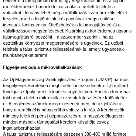
belefér-e a támogatható körbe, így végül váltottak, és a faipari
melléktermékek hasonló felhasználása mellett tették le a
voksukat. Jó irány lehet még a vállalkozók számára zöldfelület-
kezelés, mert a legtöbb falu központjának megszépítése
igencsak fontos volna. Ötvözhetnék a falumegújítás célját a
vállalkozások megsegítésével. Kizárólag akkor érdemes ugyanis
falumegújításról beszélni – a szakember szerint -, ha az
esztétikus környezet megteremtésére is ügyelnek. Ez utóbbi
feltétele a falusi turizmus fejlesztésének is, amely ugyancsak
munkahelyeket teremt.
Figyeljenek oda a mikrovállalkozások
Az Új Magyarország Vidékfejlesztési Program (ÚMVP) hármas
tengelyének keretében meghirdetett intézkedésekre 1,6 milliárd
forint jut az Ipoly menti település-együttesben. Ennek a forrásnak
több mint a felét a mikrovállalkozások fejlesztésére különítették
el. A végleges számok még nincsenek meg, de az jól látszik,
hogy a reméltnél is népszerűbb volt ez a kiírás. A kérelmezők
mintegy fele kért pénzt gépbeszerzésre, s hozzávetőlegesen
minden második támogatási kérelem készítője tervez
ingatlanberuházást.
A falusi turizmus fejlesztésére összesen 380-400 millió forintot