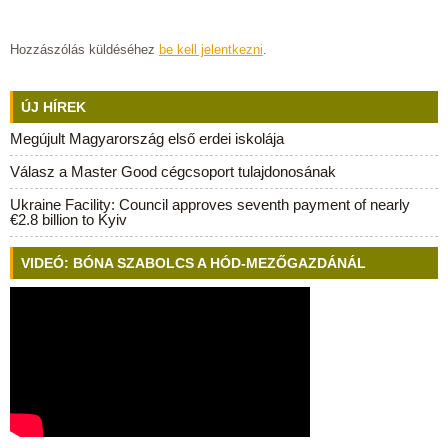
Hozzászólás küldéséhez
be kell jelentkezni
.
ÚJ HÍREK
Megújult Magyarország első erdei iskolája
Válasz a Master Good cégcsoport tulajdonosának
Ukraine Facility: Council approves seventh payment of nearly
€2.8 billion to Kyiv
VIDEÓ: BÓNA SZABOLCS A HÓD-MEZŐGAZDÁNÁL