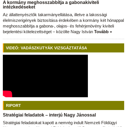
A kormány meghosszabbítja a gabonakiviteli
intézkedéseket
Az állattenyésztők takarmányellátása, illetve a lakossági
élelmiszerigények biztosítása érdekében a kormány két hónappal
meghosszabbítja a gabona-, olajos- és fehérjenövény kiviteli
bejelentési kötelezettséget – közölte Nagy István
Tovább »
VIDEÓ: VADÁSZKUTYÁK VIZSGÁZTATÁSA
RIPORT
Stratégiai feladatok – interjú Nagy Jánossal
Stratégiai feladatokat kapott a nemrég indult Nemzeti Földügyi