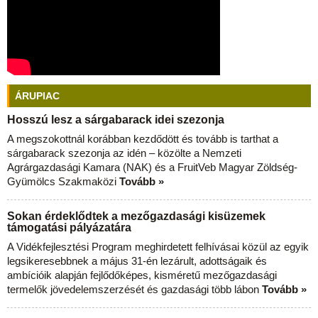
ÁRUPIAC
Hosszú lesz a sárgabarack idei szezonja
A megszokottnál korábban kezdődött és tovább is tarthat a
sárgabarack szezonja az idén – közölte a Nemzeti
Agrárgazdasági Kamara (NAK) és a FruitVeb Magyar Zöldség-
Gyümölcs Szakmaközi
Tovább »
Sokan érdeklődtek a mezőgazdasági kisüzemek
támogatási pályázatára
A Vidékfejlesztési Program meghirdetett felhívásai közül az egyik
legsikeresebbnek a május 31-én lezárult, adottságaik és
ambícióik alapján fejlődőképes, kisméretű mezőgazdasági
termelők jövedelemszerzését és gazdasági több lábon
Tovább »