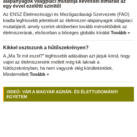
alapanyagok világpiaci mutatója kevéssel elmarad az
egy évvel ezelőtti szinttől
Az ENSZ Élelmezésügyi és Mezőgazdasági Szervezete (FAO)
kiadta legfrissebb jelentését az élelmiszer-alapanyagok világpiaci
mutatójáról, amely szerint októberben tovább mérséklődtek az
élelmiszerárak, elsősorban a bőséges globális kínálat
Tovább »
Kikkel osztozunk a hűtőszekrényen?
A „Ma Te mit eszel?” legfrissebb adásában azt járjuk körül, hogy
vajon az élelmiszereink mellett még kik laknak a
hűtőszekrényben, ha nem vagyunk elég körültekintőek.
Mindemellett
Tovább »
VIDEÓ: VÁR A MAGYAR AGRÁR- ÉS ÉLETTUDOMÁNYI
EGYETEM