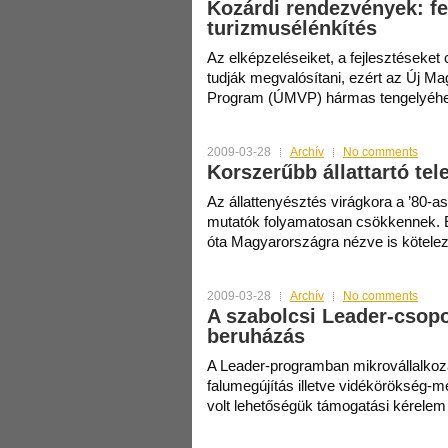
Kozárdi rendezvények: fe
turizmusélénkítés
Az elképzeléseiket, a fejlesztéseket
tudják megvalósítani, ezért az Új Ma
Program (ÚMVP) hármas tengelyéh
2009-03-28
Archív
No comments
Korszerűbb állattartó tel
Az állattenyésztés virágkora a ’80-as
mutatók folyamatosan csökkennek. E
óta Magyarországra nézve is kötele
2009-03-28
Archív
No comments
A szabolcsi Leader-csopo
beruházás
A Leader-programban mikrovállalkozás
falumegújítás illetve vidékörökség-m
volt lehetőségük támogatási kérelem