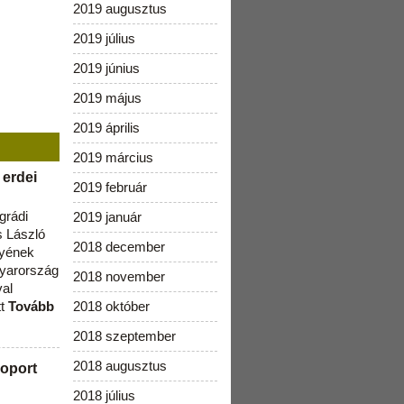
2019 augusztus
2019 július
2019 június
2019 május
2019 április
2019 március
 erdei
2019 február
grádi
2019 január
 László
2018 december
lyének
gyarország
2018 november
val
tt
Tovább
2018 október
2018 szeptember
2018 augusztus
oport
2018 július