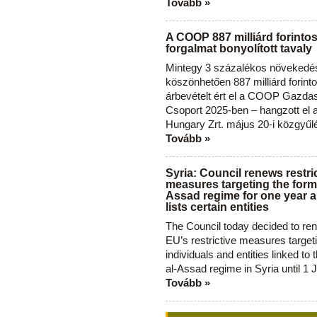
Tovább »
A COOP 887 milliárd forinto
forgalmat bonyolított tavaly
Mintegy 3 százalékos növekedé
köszönhetően 887 milliárd forint
árbevételt ért el a COOP Gazda
Csoport 2025-ben – hangzott el
Hungary Zrt. május 20-i közgyűl
Tovább »
Syria: Council renews restri
measures targeting the forme
Assad regime for one year a
lists certain entities
The Council today decided to re
EU’s restrictive measures target
individuals and entities linked to 
al-Assad regime in Syria until 1 
Tovább »