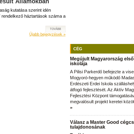
esült Államokban
aság kutatása szerint idén
al” rendelkező háztartások száma a
TOVÁBB
Újabb bejegyzések
»
CÉG
Megújult Magyarország első
iskolája
A Pilisi Parkerdő befejezte a vise
Mogyoró-hegyen működő Madas
Erdészeti Erdei Iskola szálláshe
átfogó fejlesztését. Az Aktív Ma
Fejlesztési Központ támogatásá
megvalósult projekt keretei közö
»
Válasz a Master Good cégcs
tulajdonosának