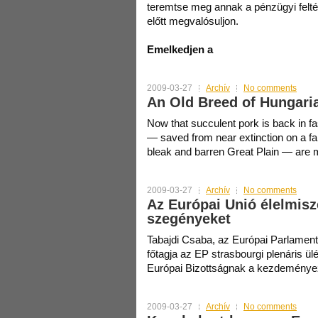
teremtse meg annak a pénzügyi feltét
előtt megvalósuljon.
Emelkedjen a
2009-03-27
Archív
No comments
An Old Breed of Hungaria
Now that succulent pork is back in fa
— saved from near extinction on a fa
bleak and barren Great Plain — are
2009-03-27
Archív
No comments
Az Európai Unió élelmisze
szegényeket
Tabajdi Csaba, az Európai Parlamen
főtagja az EP strasbourgi plenáris ülé
Európai Bizottságnak a kezdeményez
2009-03-27
Archív
No comments