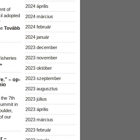
2024 április
ent of
cil adopted
2024 március
r
2024 február
he
Tovább
2024 január
2023 december
2023 november
Fisheries
»
2023 október
2023 szeptember
e.” – op-
nio
2023 augusztus
 the 7th
2023 július
ummit in
2023 április
ulder,
of our
2023 március
2023 február
r –