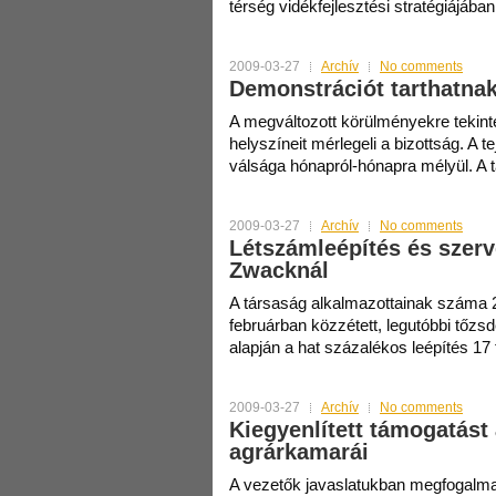
térség vidékfejlesztési stratégiájáb
2009-03-27
Archív
No comments
Demonstrációt tarthatnak
A megváltozott körülményekre tekinte
helyszíneit mérlegeli a bizottság. A te
válsága hónapról-hónapra mélyül. A t
2009-03-27
Archív
No comments
Létszámleépítés és szerv
Zwacknál
A társaság alkalmazottainak száma 2
februárban közzétett, legutóbbi tőzsd
alapján a hat százalékos leépítés 17 f
2009-03-27
Archív
No comments
Kiegyenlített támogatást
agrárkamarái
A vezetők javaslatukban megfogalma