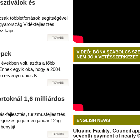
sztiválok és
 csak többletforrások segítségével
gyarország Vidékfejlesztési
ez kapc
TOVÁBB
VIDEÓ: BÓNA SZABOLCS SZ
epek
NEM JÓ A VETÉSSZERKEZET
 években volt, azóta a főbb
nnek egyik oka, hogy a 2004.
ző érvényű uniós K
TOVÁBB
rtoknál 1,6 milliárdos
-fejlesztés, turizmusfejlesztés,
egőrzés jogcímen január 12-ig
ENGLISH NEWS
 benyújt
Ukraine Facility: Council a
TOVÁBB
seventh payment of nearly €