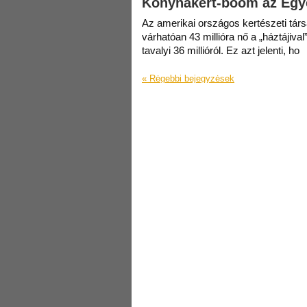
Konyhakert-boom az Egy
Az amerikai országos kertészeti társ
várhatóan 43 millióra nő a „háztájiv
tavalyi 36 millióról. Ez azt jelenti, ho
«
Rėgebbi bejegyzėsek