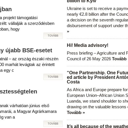
billion to Kyiv
ajban
Ukraine is set to receive a paym
nearly €2.8 billion after the Coun
a projekt támogatási
a decision on the seventh regula
élt: vállalják a szerződésben
disbursement of support under t
abban, hogy
»
TOVÁBB
Hi! Media advisory!
y újabb BSE-esetet
Press briefing – Agriculture and 
latnál – az ország északi részén
Council of 26 May 2026
Tovább 
0 marhát levágtak az érintett
ha egy c
“One Partnership. One Futur
ed article by President Antó
TOVÁBB
Costa
As Africa and Europe prepare for
isztességtelen
European Union–African Union S
Luanda, we stand shoulder to sho
tanak várhatóan június első
drawing on the valuable lessons 
kamarái, a Magyar Agrárkamara
Tovább »
ég van a
TOVÁBB
It’s all because of the weathe