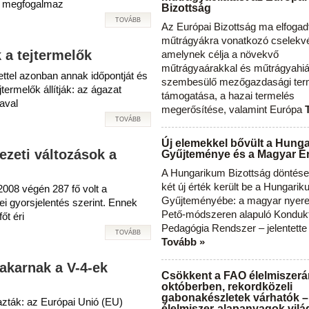
an megfogalmaz
Bizottság
TOVÁBB
Az Európai Bizottság ma elfogad
műtrágyákra vonatkozó cselekvés
 a tejtermelők
amelynek célja a növekvő
műtrágyaárakkal és műtrágyahi
ttel azonban annak időpontját és
szembesülő mezőgazdasági ter
jtermelők állítják: az ágazat
támogatása, a hazai termelés
aval
megerősítése, valamint Európa
TOVÁBB
Új elemekkel bővült a Hung
ezeti változások a
Gyűjteménye és a Magyar Ér
A Hungarikum Bizottság döntése 
két új érték került be a Hungari
008 végén 287 fő volt a
Gyűjteményébe: a magyar nyere
ei gyorsjelentés szerint. Ennek
Pető-módszeren alapuló Konduk
őt éri
Pedagógia Rendszer – jelentette
TOVÁBB
Tovább »
 akarnak a V-4-ek
Csökkent a FAO élelmiszerá
októberben, rekordközeli
gabonakészletek várhatók –
zták: az Európai Unió (EU)
élelmiszer-alapanyagok vilá