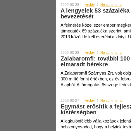
2009-03-28
Archív
No comments
A lengyelek 53 százaléka
bevezetését
A felmérés közel ezer ember megkérd
támogatók 69 százaléka szerint, ami
2013 között le kell cserélni a zlotyt.
2009-03-28
Archív
No comments
Zalabaromfi: további 100 
elmaradt bérekre
A Zalabaromfi Szárnyas Zrt. volt dol
300 millió forint értékben, ez év febr
Alapból. A támogatás összege fedez
2009-03-27
Archív
No comments
Egymást erősítik a fejles
kistérségben
A legkülönfélébb vállalkozások jelen
bebizonyosodott, hogy a helyiek tov