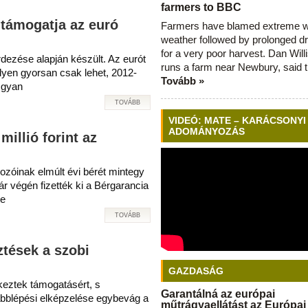
farmers to BBC
 támogatja az euró
Farmers have blamed extreme 
weather followed by prolonged dr
for a very poor harvest. Dan Will
ezése alapján készült. Az eurót
runs a farm near Newbury, said 
lyen gyorsan csak lehet, 2012-
Tovább »
 Ugyan
TOVÁBB
VIDEÓ: MATE – KARÁCSONYI
ADOMÁNYOZÁS
millió forint az
gozóinak elmúlt évi bérét mintegy
uár végén fizették ki a Bérgarancia
te
TOVÁBB
ztések a szobi
GAZDASÁG
tkeztek támogatásért, s
Garantálná az európai
ábblépési elképzelése egybevág a
műtrágyaellátást az Európai