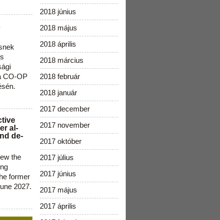
2018 június
s
2018 május
2018 április
snek
os
2018 március
sági
 a CO-OP
2018 február
ésén.
2018 január
2017 december
ctive
2017 november
r al-
nd de-
2017 október
new the
2017 július
ing
2017 június
the former
June 2027.
2017 május
2017 április