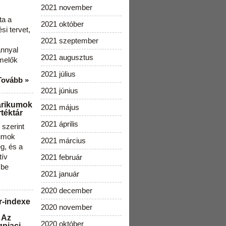
2021 november
ta a
2021 október
i tervet,
2021 szeptember
ánnyal
2021 augusztus
melők
2021 július
Tovább »
2021 június
arikumok
2021 május
téktár
2021 április
szerint
kumok
2021 március
g, és a
tív
2021 február
 be
2021 január
2020 december
r-indexe
2020 november
 Az
2020 október
gpiaci