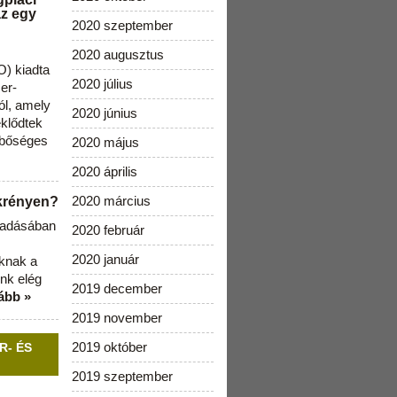
az egy
2020 szeptember
2020 augusztus
) kiadta
2020 július
zer-
ól, amely
2020 június
klődtek
 bőséges
2020 május
2020 április
2020 március
ekrényen?
b adásában
2020 február
2020 január
aknak a
nk elég
2019 december
ább »
2019 november
2019 október
R- ÉS
2019 szeptember