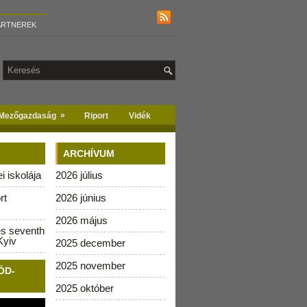
ARTNEREK
»
Mezőgazdaság
Riport
Vidék
ARCHÍVUM
 iskolája
2026 július
rt
2026 június
2026 május
es seventh
Kyiv
2025 december
2025 november
ÓD-
2025 október