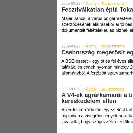
2009-03-28
Archív
No comments
Fesztiválkatlan épül Tok
Májer János, a város polgármestere 
szerződésének aláírásakor arról besz
dokumentált feltételeket, és bíznak 
2009-03-28
Archív
No comments
Csehország megerősít eg
A BSE-esetet – egy öt és fél éves ál
találták, és ennek nyomán mintegy 20
állományból. A fertőzött szarvasmar
2009-03-28
Archív
No comments
A V4-ek agrárkamarái a t
kereskedelem ellen
A kérdéskörről külön egyeztetést tar
napjaiban a visegrádi négyek agrár
javasolta, hogy szögezzék le: szüks