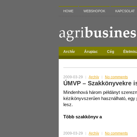
HOME
WEBSHOPOK
KAPCSOLAT
Archív
Árupiac
Cég
Élelmis
MONTHLY ARCHIVES:
MÁRCIUS 2009
2009-03-29
Archív
No comments
ÚMVP – Szakkönyvekre is
Mindenhová három példányt szerezn
kézikönyvszerűen használható, egy p
lesz.
Több szakkönyv a
2009-03-29
Archív
No comments