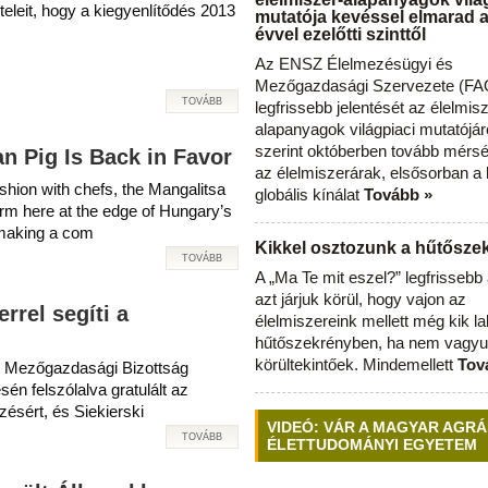
eleit, hogy a kiegyenlítődés 2013
mutatója kevéssel elmarad 
évvel ezelőtti szinttől
Az ENSZ Élelmezésügyi és
Mezőgazdasági Szervezete (FAO
TOVÁBB
legfrissebb jelentését az élelmis
alapanyagok világpiaci mutatójár
szerint októberben tovább mérsé
n Pig Is Back in Favor
az élelmiszerárak, elsősorban a
shion with chefs, the Mangalitsa
globális kínálat
Tovább »
rm here at the edge of Hungary’s
 making a com
Kikkel osztozunk a hűtősz
TOVÁBB
A „Ma Te mit eszel?” legfrisseb
azt járjuk körül, hogy vajon az
rrel segíti a
élelmiszereink mellett még kik l
hűtőszekrényben, ha nem vagyu
körültekintőek. Mindemellett
Tov
t Mezőgazdasági Bizottság
sén felszólalva gratulált az
ésért, és Siekierski
VIDEÓ: VÁR A MAGYAR AGRÁ
TOVÁBB
ÉLETTUDOMÁNYI EGYETEM